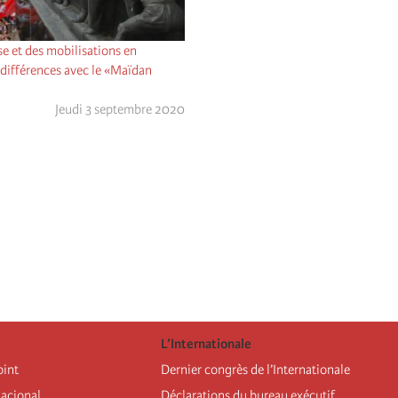
se et des mobilisations en
s différences avec le «Maïdan
Jeudi 3 septembre 2020
L’Internationale
oint
Dernier congrès de l’Internationale
nacional
Déclarations du bureau exécutif