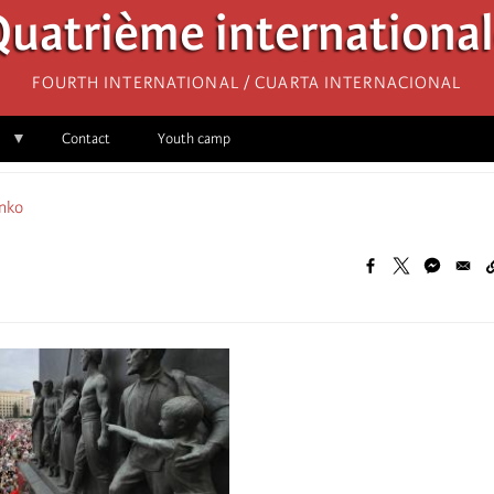
uatrième internationa
Fourth International / Cuarta Internacional
Contact
Youth camp
nko