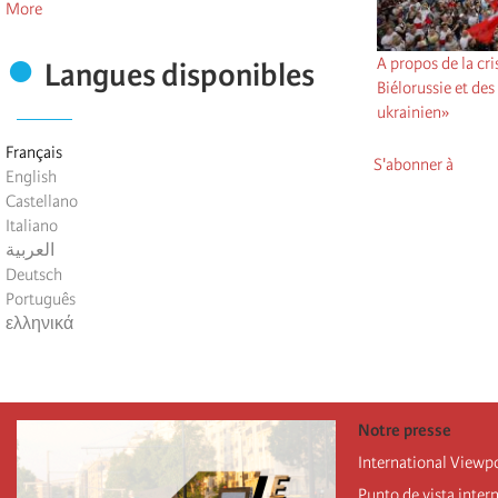
More
A propos de la cri
Langues disponibles
Biélorussie et de
ukrainien»
Français
S'abonner à
English
Castellano
Italiano
العربية
Deutsch
Português
ελληνικά
Notre presse
International Viewp
Punto de vista inter