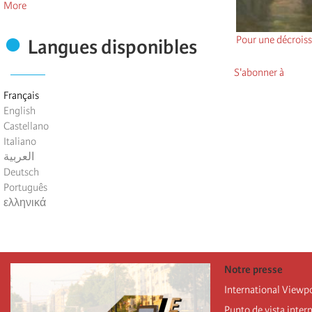
More
Pour une décroiss
Langues disponibles
S'abonner à
Français
English
Castellano
Italiano
العربية
Deutsch
Português
ελληνικά
Notre presse
International Viewp
Punto de vista inter