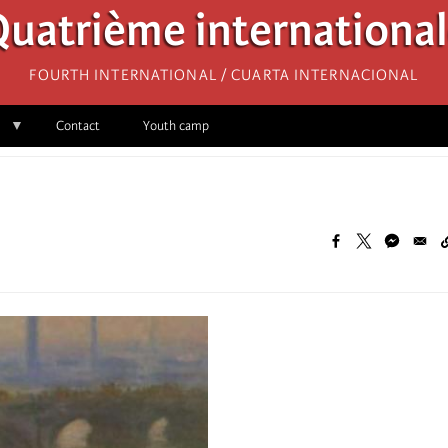
uatrième internationa
Fourth International / Cuarta Internacional
Contact
Youth camp