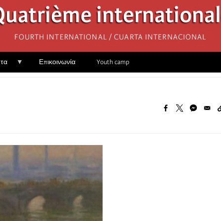
uatrième internationa
Fourth International / Cuarta Internacional
ητα
Επικοινωνία
Youth camp