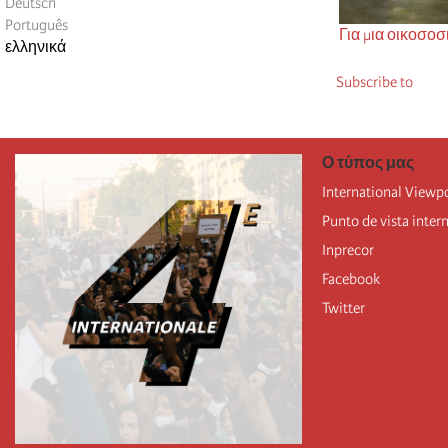
Deutsch
Português
Για μια οικοσο
ελληνικά
Subscribe to
Ο τύπος μας
International Viewp
Punto de vista inter
Inprecor
Facebook
Twitter