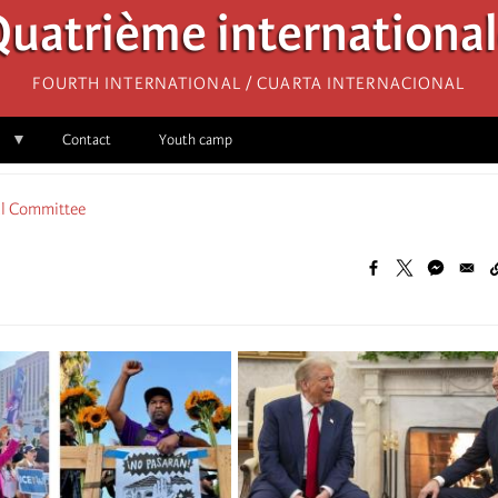
uatrième internationa
Fourth International / Cuarta Internacional
Contact
Youth camp
al Committee