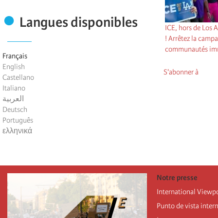
Langues disponibles
ICE, hors de Los A
! Arrêtez la campa
communautés imm
Français
English
S'abonner à
Castellano
Italiano
العربية
Deutsch
Português
ελληνικά
Notre presse
International Viewp
Punto de vista inter