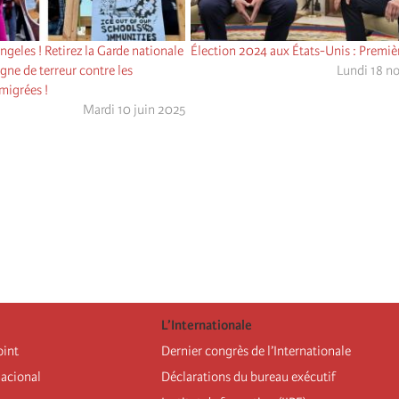
ngeles ! Retirez la Garde nationale
Élection 2024 aux États-Unis : Premiè
gne de terreur contre les
Lundi 18 n
igrées !
Mardi 10 juin 2025
L’Internationale
oint
Dernier congrès de l’Internationale
nacional
Déclarations du bureau exécutif