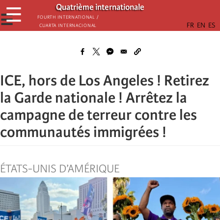
Aller
Quatrième internationale
☰
au
☰
Fourth International /
Cuarta Internacional
contenu
principal
ICE, hors de Los Angeles ! Retirez
la Garde nationale ! Arrêtez la
campagne de terreur contre les
communautés immigrées !
ÉTATS-UNIS D’AMÉRIQUE