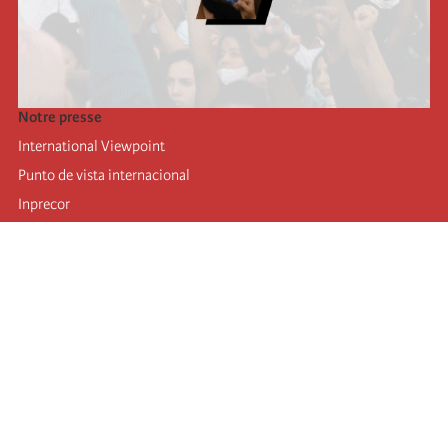
Notre presse
International Viewpoint
Punto de vista internacional
Inprecor
Facebook
Twitter
Mastodon
Telegram
L’Internationale
Dernier congrès de l’Internationale
Déclarations du bureau exécutif
Institut de formation (IIRE)