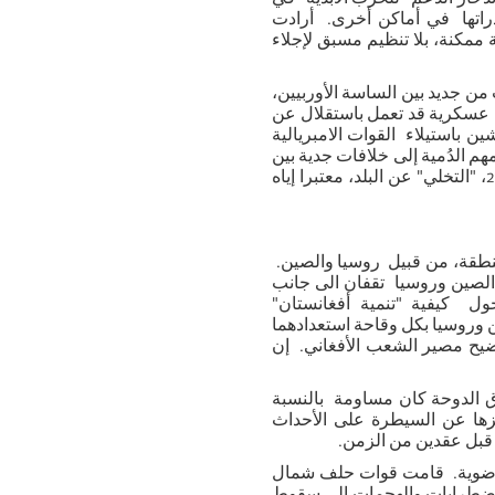
مقدراتها في أماكن أخرى. أرادت
ممكنة، بلا تنظيم مسبق لإجلاء
من جديد بين الساسة الأوربيين،
 عسكرية قد تعمل باستقلال عن
ن باستيلاء القوات الامبريالية
هم الدُمية إلى خلافات جدية بين
بوش المنتشين في العام 2001، "التخلي" عن البلد، معتبرا إياه
نطقة، من قبيل روسيا والصين.
ولايات المتحدة لكابول في العام 2001، لم تعد الصين وروسيا تقفان الى جانب
حول كيفية "تنمية أفغانستان"
ن وروسيا بكل وقاحة استعدادهما
وضيح مصير الشعب الأفغاني. إن
فاق الدوحة كان مساومة بالنسبة
عجزها عن السيطرة على الأحداث
 قبل عقدين من الزمن.
فوضوية. قامت قوات حلف شمال
لاضطرابات والهجمات الى سقوط