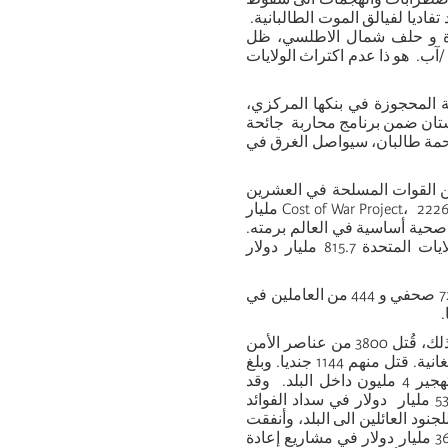
اديا لفيالق الموت الطالبانية.
دة و حلف شمال الاطلسي، ظل
إنهاء عملية الاجلاء المأساوية يوم31 أغسطس /آب. هو ذا عدم اكتراث الولايات
ملة الافغانية المحجوزة في بنكها المركزي،
 دولار الخاصة بأفغانستان ضمن برنامج محاربة جائحة
 رحمة طالبان، سيواصل الغرق في
ين القوات المسلحة في العشرين
،
Cost of War Project
2226 مليار
 صحية أساسية في العالم برمته.
وحسب تقرير لوزارة الدفاع الأمريكية في العام 2020، أنفقت الولايات المتحدة 815.7 مليار دولار
يمكن تقدير عدد قتلى هذه الحرب، حتى أبريل 2021 ، بـ47235 مدني و 72 صحفي و 444 من العاملين في
وفقدت الولايات المتحدة 2442 جنديا، و جرح 20666 آخرين. وفضلا عن ذلك، قُتل 3800 من عناصر الأمن
الخاص. وقد شارك جنود 40 بلدا ضمن قوات حلف شمال الأطلسي الأفغانية. قتل منهم 1144 جنديا. وبلغ
عدد الاشخاص طالبي اللجوء الى الخارج بـــ 2.7 مليون، فيما جر ى تهجير 4 مليون داخل البلد. وقد
اقترضت الامبريالية الأمريكية بلا حساب لتمويل هذه الحرب. وأدت 536 مليار دولار في سداد الفوائد
طبية وغيرها للجنود العائلين الى البلد، وأنفقت
88 مليار دولار لتكوين 300 ألف جندي أ فغاني استسلموا دون قتال، و 36 مليار دولار في مشاريع إعادة