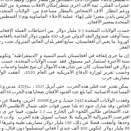
عشرات القتلى، ثمة آلاف اخرى تنتظر إمكان الافلات بمعجزة من البلد تف
ورغم انتظار آلاف الاشخاص بالمطار مساعدة من الولايات المتح
الرئيس بايدن مصرا على 
المتحدة بمصير الأفغان.
جمدت الولايات المتحدة 9.5 مليار دولار من احتياطات الع
بينما أوقف صندوق النقد الدولي صرف 450 مليون
كورونا. ما يعني أن أفغانستان، سابع أفقر بلدان العالم، المتروك تحت
الفقر.
إن ما جرى إنفاقه في أفغانستان باسم التنمية و "الديمقراطية" وتكو
سنة الأخيرة استثمار غير مسبوق. فقد
صبت الولايات المتحدة، حسب
دولار في أفغانستان. كان من شأن هذه الأموال أن تتيح تعليما وخدمات
مصاريف حرب.
المساعدة الانسانية. كما بلغ عدد الجنود الأفغان ضحايا هذه الحرب 66 ألفا.
وحدها. وأنفقت، فضلا عن ذلك، 296 مليار دولار مصاريف 