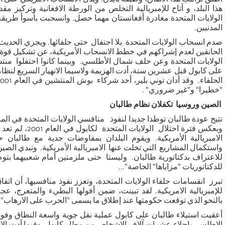
هذا البلد، و أتاح للإمبريالية التخلص من الورطة الافغانية وتركيز 
الولايات المتحدة مغادرة أفغانستان مهما حصل. وانسحبت بأسوأ طريقة 
المدنيين.
صدم انسحاب الولايات المتحدة بلا احتفال حتى حلفائها. ويجري الحديث 
الحانقين لعدم إشراكهم في خطط الانسحاب الأمريكية، عن تشكيل قوة
الولايات المتحدة وعن حلف شمال الأطلسي. وبينما كانوا احتفلوا منتشي
على كابول قبل عشرين سنة، أدت الهزيمة ولاسيما الانهيار السريع لنظام
الحلفاء. وقد أدان توني بلير، أحد شركاء
"خطيرا" و"غير ضروري"
.
الصين وروسيا تكفلان نظام طالبان
تتيح عودة طالبان توطدا جديدا لنفوذ
منافسي الولايات المتحدة في الم
وبعكس فترة احتلال ال
الامبريالية الأمريكية. ويقوم البلدان بمفاوضات جدية مع طالبان 
واستكمال المشاريع التي تخلت عنها الامبريالية الأمريكية. وتبدي الصي
للاعتراف بدكتاتورية طالبان. وليستا حتى ملزمتين أمام شعبيهما بت
للدكتاتوريات "مزاياها" الخاصة"...
تبرز انقسامات حلفاء الولايات المتحدة، وتعزز نفوذ منافسيها، أن ات
للإمبريالية الامريكية. لقد تبينت، ضمن أفولها البطيء والمتعرج، 
بالنحو الذي توقعت حكومتها عند إطلاق ما يسمى "الحرب على الارهاب"
أعقبت استيلاء طالبان على كابول عملية نقل جوية واسعة النطاق و
الاطلسي بإجلاء عشرات آلاف الاشخاص من مطار كابول. وفيما أدت ا