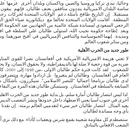
وحاليا، تبدي تركيا وروسيا والصين وباكستان وبلدان أخرى عزمها عل
ساسة البلدان الامبريالية ينددون منافقين بعنف طالبان، فإنهم يبقون أ
مستقبلا. إن التاريخ طافح بأمثلة دعم الولايات المتحدة لحركات رج
المنطقة. أقامت الولايات المتحدة تحالفا مع ديكتاتورية ضياء الحق ا
الرجعي السعودي لمساندة شبكة عالمية من الجهاديين ضد الحكومة الأ
وبعد إطاحة حكومة نجيب الله، استولى طالبان على السلطة في افغ
ومديدة. إنهما الجيوسياسة والتنافس الإمبرياليين في أقبح صورهما. و
ومن سائر شعوب العالم.
طور جديد من الحرب الأهلية
لا تعني هزيمة الامبريالية الأمريكية في أفغانستان نصرا للقوى المناوئة
ضربة من قوة رجعية لا صلة لها بالديمقراطية، ولا بحقوق الانسان، ولا بحماي
للشعوب. لق
العام في أفغانستان. وطالبان لم يتغيروا. بل ازدادوا مهارة، ويتصرفو
لدى طالبان برنامجا اجماليا "للنصر الاسلامي". سيكررون، بأشكال م
السابقة بالسلطة في أفغانستان. وسيتمكن طالبان هذه المرة من البقا
لذا ليس انتصار طالبان أَمارة سلم، بل بداية طور جديد من الحرب الاهل
أخرى في جنوب آسيا يعني الاضطهاد داخل حدودها ونشر التعصب الديني
بعيد المنال. انتصار طالبان خبر سيء لتقدميي العالم برمته. إن نقدنا ل
بأي وجه مساندة لطالبان.
ستصطدم كل مقاومة شعبية بقمع شرس وبعقبات كأداء. مع ذلك نرى أَم
الشعب الافغاني بالبنادق.