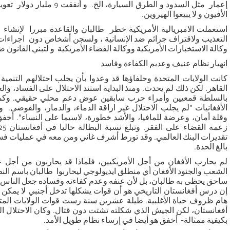
إعمار مثل السدود و الطرق السيارة،
الأفيون و لا يبيعوا الهيروين.
استعملت الامبريالية الأمريكية خطر طالبان والقاعدة مبررا لإنش
التعذيب ولاقتراف جرائم ضد الإنسانية ، ولسجن أشخاص دون اجراءات ق
وكالة الاستخبارات الأمريكية ووكالة الفضاء الأمريكية و لتبني
القانون ض
انهيار نظام عنيف وعديم الكفاءة وفاسد
كانت الولايات المتحدة وحلفاؤها قد وعدوا بأن يجلب احتلالهم التنمي
القاهر. لكن ذلك لم يحدث. ومنذ البداية استند الاحتلال على الفساد، و
بالسلطة قمعيين وأمراء حرب سابقين عوض دعم محلي حقيقي. وكما أ
الأفغانيات "لم يجلب الاحتلال غير اراقة الدماء، والدمار، والفوضى. و
وقلة أمان، وعرضة للمافيا، والأشد خطورة، لاسيما على النساء". أخفق ا
زعمه القضاء على الفقر. وتبلغ نسبة البطالة حاليا في أفغانستان 25
تقديرات البنك العالمي. وقد تورط أشرف غاني ومن معه في عمليات فساد
بالغ الحدة.
لم يحارب الأفغان من أجل الأمريكيين، فلماذا قد يحاربون من أجل ع
الشعب والجنود الأفغان أي منطلق ايديولوجي ليحاربوا طالبان باسم الن
ساحق يحظى به طالبان، بل لأن عنفه وعدم كفاءته وفساده جعل الناس ا
إن درس أفغانستان التاريخي هو أن قوات يشكلها تدخل أجنبي لا يمكن أ
هام ظروف حياة الأغلبية. طيلة عشرين سنة رست قوات الولايات ال
أفغانستان، لكن الجيش الذي شكلته تشتت دون قتال. وكان الاحتلال الس
بكيفية ممثالة- أخفق هو أيضا في إرساء نظام طويل الأمد.