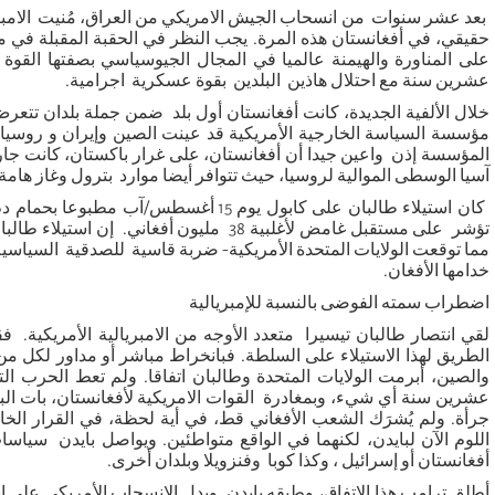
بعد عشر سنوات من انسحاب الجيش الامريكي من العراق، مُنيت الامبريا
حقيقي، في أفغانستان هذه المرة. يجب النظر في الحقبة المقبلة في مد
على المناورة والهيمنة عالميا في المجال الجيوسياسي بصفتها القوة ا
عشرين سنة مع احتلال هاذين البلدين بقوة عسكرية اجرامية.
خلال الألفية الجديدة، كانت أفغانستان أول بلد ضمن جملة بلدان تت
مؤسسة السياسة الخارجية الأمريكية قد عينت الصين وإيران و روسيا أ
المؤسسة إذن واعين جيدا أن أفغانستان، على غرار باكستان، كانت جارة
آسيا الوسطى الموالية لروسيا، حيث تتوافر أيضا موارد بترول وغاز هامة 
كان استيلاء طالبان على كابول يوم 15 أغسطس/آ
تؤشر على مستقبل غامض لأغلبية 38 مليون أفغاني.
مما توقعت الولايات المتحدة الأمريكية- ضربة قاسية للصدقية السياسية لل
خدامها الأفغان.
اضطراب سمته الفوضى بالنسبة للإمبريالية
لقي انتصار طالبان تيسيرا متعدد الأوجه من الامبريالية الأمريكية. ف
الطريق لهذا الاستيلاء على السلطة. فبانخراط مباشر أو مداور لكل 
والصين، أبرمت الولايات المتحدة وطالبان اتفاقا. ولم تعط الحرب الت
عشرين سنة أي شيء، وبمغادرة القوات الامريكية لأفغانستان، بات البل
جرأة. ولم يُشرَك الشعب الأفغاني قط، في أية لحظة، في القرار الخ
اللوم الآن لبايدن، لكنهما في الواقع متواطئين. ويواصل بايدن سياسات
أفغانستان أو إسرائيل ، وكذا كوبا وفنزويلا وبلدان أخرى.
أطلق ترامب هذا الاتفاق، وطبقه بايدن. ويدل الانسحاب الأمريكي على ان