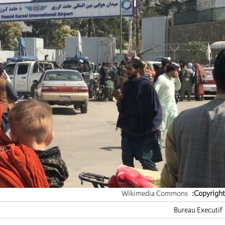
Wikimedia Commons
Copyright
Bureau Executif