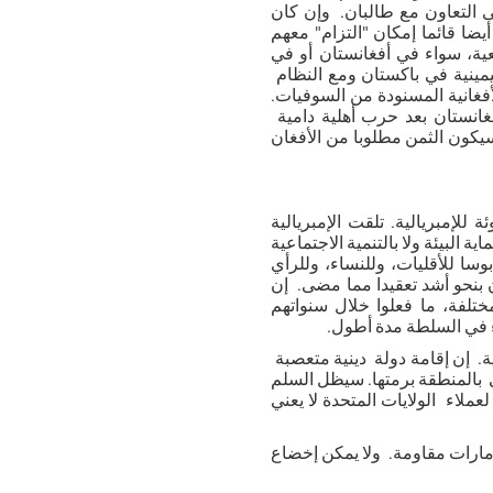
ى التعاون مع طالبان. وإن كان
يضا قائما إمكان "التزام" معهم
عية، سواء في أفغانستان أو في
ليمينية في باكستان ومع النظام
فغانية المسنودة من السوفيات.
انستان بعد حرب أهلية دامية
سيكون الثمن مطلوبا من الأفغان
 للإمبريالية. تلقت الإمبريالية
ة البيئة ولا بالتنمية الاجتماعية
د كانت فترة حكم طالبان الاولى ،من 1996 إلى 2001، كابوسا للأقليات، وللنساء، وللرأي
ن بنحو أشد تعقيدا مما مضى. إن
ختلفة، ما فعلوا خلال سنواتهم
ء في السلطة مدة أطول.
ية. إن إقامة دولة دينية متعصبة
 بالمنطقة برمتها. سيظل السلم
عملاء الولايات المتحدة لا يعني
ارات مقاومة. ولا يمكن إخضاع