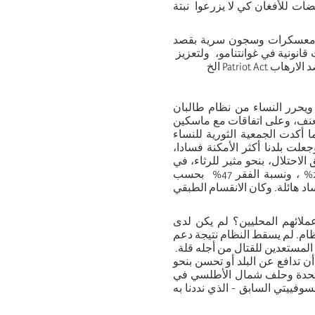
 الخ. و أنفقت 9 مليار دولار تعويضات للأفغان كي لا يزرعوا نبتة
اء معسكرات وسجون سرية بقصد
انونية في غوانتنامو، ولتعزيز
د الارهاب
Patriot Act
الخ
ة ويحرر النساء من نظام طالبان
العنف، وعلى اتفاقات مع ماسكين
كدت الجمعية الثورية للنساء
جعلت بلدنا أكثر الأمكنة فسادا،
لاحتلال، بنحو مثير للرثاء، في
%
، ونسبة الفقر 47
%
بحسب
 هائلة. وكان الانقسام الطبقي
ملائهم المحليين؟ لم يكن لدى
ظام. لم يسقط النظام نتيجة دعم
لمستعدين للقتال من أجله قلة.
ن تدافع عن البلد أو تحسن بنحو
متحدة وحلف شمال الأطلسي في
وفييتي السابق - الذي نددنا به