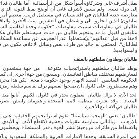
يمثل أشرف غاني وشركاؤه أسوأ شكل من الرأسمالية. أما طالبان قد اتق
إلى دولة دينية. ولم يسبق لأشرف غاني أن أوضح نمط الدولة الذ ي 
معارضة جدية لطالبان في افغانستان في مستقبل قريب. معظم أمرا
سابقون) الذين انحازوا الى واشنطن في العشرين سنة الأخيرة والباق
طالبان في مفاوضات سميت مفاوضات "حكومة وحدة لتقاسم السلطة"
متلهفون لقبول ما قد يمنحهم طالبان من فتات. سيستعلم طالبان هكذ
لاحقا من قبل "عدالتهم" ويُستعمَلوا عذرا لعجزهم عن مساعدة السكان.
لطالبان"، المحتفى به حاليا من طرف بعض وسائل الاعلام، مكون من 
و ليسوا بديلا.
طالبان يوطدون سلطتهم بالعنف
يوطد طالبان سلطتهم باستراتيجيات متنوعة. من جهة يستعدون وم
لمعارضيهم بمختلف مناطق أفغانستان، ويسعون من جهة أخرى إلى كس
الحكومة السابقين. القصد الايهام بوجود حكومة دامجة. لكن هذا مجرد 
وهم مسيطرون على كابول، ان يمنحوا أنفسهم ترف تقاسم سلطة رمزي 
لحد الآن، لا يزال طالبان يعملون بحذر في كابول، لكنهم أبانوا منذ 
المعتاد . وقد نشرت منظمة الامم المتحدة و هيومان رايتش تصري
طالبان في الاسابيع الأخيرة.
"طالبان" تعني "الهمجية سياستنا". تقوم استراتيجيتهم الحقيقية على
بالإرهاب. وبالتالي ممارسة عقوبات وحشية (كقطع الأنف أو الأيدي
و
والاسقاط من طائرات مروحية) لنشر الخوف قدر المستطاع. ويحطمون ال
في المرة السابقة، وحدها الامارات العربية والمملكة السعودية وب