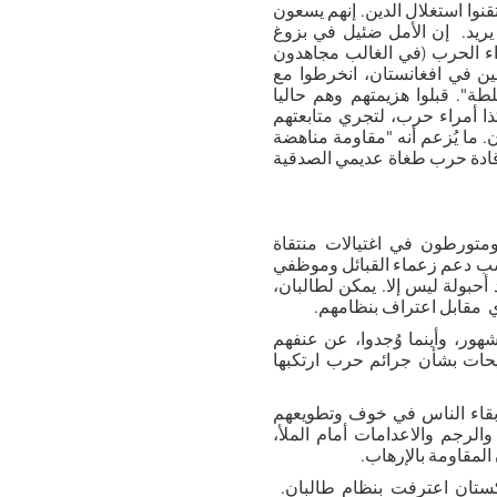
نوا استغلال الدين. إنهم يسعون
يريد. إن الأمل ضئيل في بزوغ
ء الحرب (في الغالب مجاهدون
ين في افغانستان، انخرطوا مع
. قبلوا هزيمتهم وهم حاليا
ا أمراء حرب، لتجري متابعتهم
 ما يُزعم أنه "مقاومة مناهضة
قادة حرب طغاة عديمي الصدقية
تورطون في اغتيالات منتقاة
ب دعم زعماء القبائل وموظفي
أحبولة ليس إلا. يمكن لطالبان،
مقابل اعتراف بنظامهم.
شهور، وأينما وُجدوا، عن عنفهم
حات بشأن جرائم حرب ارتكبها
 إبقاء الناس في خوف وتطويعهم
الرجم والاعدامات أمام الملأ،
مقاومة بالإرهاب.
اكستان اعترفت بنظام طالبان.