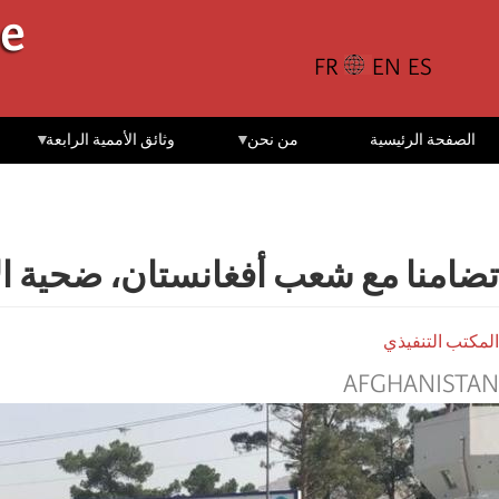
تجاوز
le
إلى
المحتوى
الرئيسي
الصفحة الرئيسية
من نحن
وثائق الأممية الرابعة
تضامنا مع شعب أفغانستان، ضحية الا
المكتب التنفيذي
AFGHANISTAN