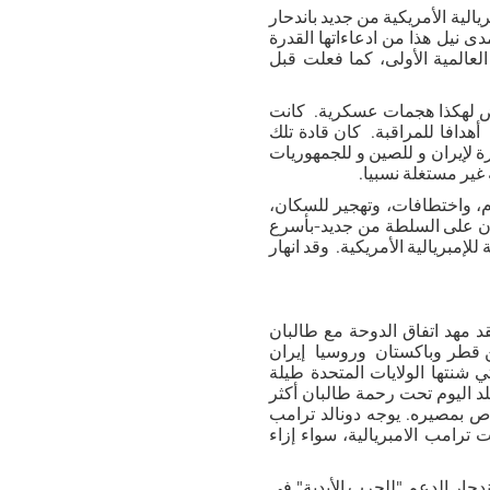
لية الأمريكية من جديد ب
اندحار
ى نيل هذا من ادعاءاتها القدرة
لعالمية الأولى، كما فعلت قبل
عرض لهكذا هجمات عسكرية. كانت
هدافا للمراقبة. كان قادة تلك
 لإيران و للصين و للجمهوريات
غير مستغلة نسبيا.
ب مطبوعا بحمام دم، واختطافات، وتهجير للسكان،
 إن استيلاء طالبان على السلطة من جديد-بأسرع
إمبريالية الأمريكية. وقد انهار
قد مهد اتفاق الدوحة مع طالبان
من قطر وباكستان وروسيا إيران
ي شنتها الولايات المتحدة طيلة
د اليوم تحت رحمة طالبان أكثر
اص بمصيره. يوجه دونالد ترامب
 ترامب الامبريالية، سواء إزاء
دحار الدعم "للحرب الأبدية" في