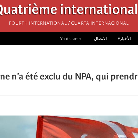
uatrième internationa
Fourth International / Cuarta Internacional
الأخبار
الاتصال
Youth camp
ne n’a été exclu du NPA, qui prendra