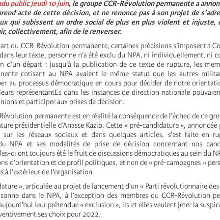
du public jeudi 10 juin
,
le groupe CCR-Révolution permanente a annon
end acte de cette décision, et ne renonce pas à son projet de s’adre
ux qui subissent un ordre social de plus en plus violent et injuste,
r, collectivement, afin de le renverser.
art du CCR-Révolution permanente, certaines précisions s’imposent.
1
Co
 dans leur texte, personne n’a été exclu du NPA, ni individuellement, ni c
bien d’un départ : jusqu’à la publication de ce texte de rupture, les m
nente cotisant au NPA avaient le même statut que les autres milit
per au processus démocratique en cours pour décider de notre orientatio
 leurs représentantEs dans les instances de direction nationale pouvaien
nions et participer aux prises de décision.
Révolution permanente est en réalité la conséquence de l’échec de ce gr
ture présidentielle d’Anasse Kazib. Cette « pré-candidature », annoncé
r sur les réseaux sociaux et dans quelques articles, s'est faite en r
du NPA et ses modalités de prise de décision concernant nos cand
lles-ci ont toujours été le fruit de discussions démocratiques au sein du 
ns d’orientation et de profil politiques, et non de « pré-campagnes » pe
s à l’extérieur de l’organisation.
ature », articulée au projet de lancement d’un « Parti révolutionnaire des 
rsonne dans le NPA, à l’exception des membres du CCR-Révolution p
ujourd'hui leur prétendue « exclusion », ils et elles veulent jeter la suspi
éventivement ses choix pour 2022.