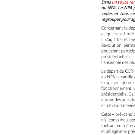
Dans
un texte ren
du NPA. Le NPA pr
celles et tous ce
regrouper pour agi
Concernant le dép
ce qui est affirmé
Il s’agit bel et 
Révolution perma
pouvaient partici
présidentielle, et
l’ensemble des réu
Le départ du CCR-
au NPA la candida
le 4 avril dernie
fonctionnement 
présidentielle. Ce
autour des questio
et a fortiori menée
Cette « pré-candid
n’a convaincu pe
mettant en scène a
et délégitimer pr