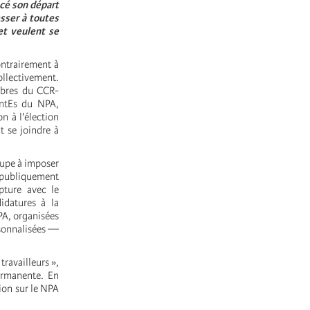
cé son départ
sser à toutes
 et veulent se
ntrairement à
ollectivement.
embres du CCR-
antEs du NPA,
n à l'élection
t se joindre à
oupe à imposer
e publiquement
upture avec le
idatures à la
NPA, organisées
rsonnalisées —
travailleurs »,
ermanente. En
cion sur le NPA