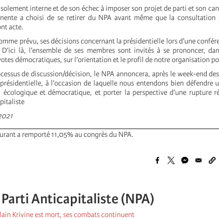
solement interne et de son échec à imposer son projet de parti et son can
nente a choisi de se retirer du NPA avant même que la consultation
ont acte.
omme prévu, ses décisions concernant la présidentielle lors d’une confér
. D’ici là, l’ensemble de ses membres sont invités à se prononcer, da
votes démocratiques, sur l’orientation et le profil de notre organisation p
ocessus de discussion/décision, le NPA annoncera, après le week-end des 
 présidentielle, à l’occasion de laquelle nous entendons bien défendr
, écologique et démocratique, et porter la perspective d’une rupture r
pitaliste
 2021
ourant a remporté 11,05% au congrès du NPA.
arti Anticapitaliste (NPA)
ain Krivine est mort, ses combats continuent