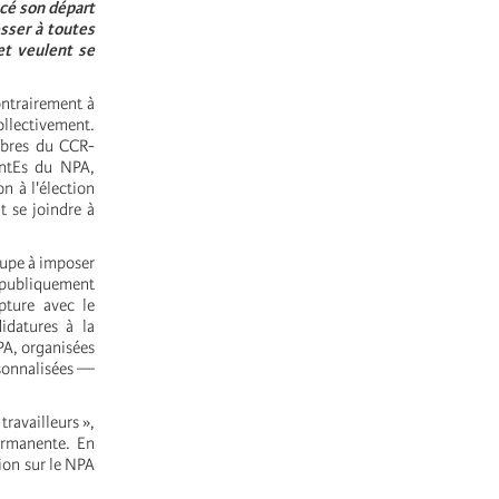
cé son départ
sser à toutes
 et veulent se
ntrairement à
ollectivement.
embres du CCR-
antEs du NPA,
n à l'élection
t se joindre à
oupe à imposer
e publiquement
upture avec le
idatures à la
NPA, organisées
rsonnalisées —
travailleurs »,
ermanente. En
cion sur le NPA