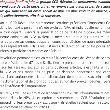
du public jeudi 10 juin
,
le groupe CCR-Révolution permanente a annon
end acte de cette décision, et ne renonce pas à son projet de s’adre
ux qui subissent un ordre social de plus en plus violent et injuste,
r, collectivement, afin de le renverser.
art du CCR-Révolution permanente, certaines précisions s’imposent.
1
Co
 dans leur texte, personne n’a été exclu du NPA, ni individuellement, ni c
bien d’un départ : jusqu’à la publication de ce texte de rupture, les m
nente cotisant au NPA avaient le même statut que les autres milit
per au processus démocratique en cours pour décider de notre orientatio
 leurs représentantEs dans les instances de direction nationale pouvaien
nions et participer aux prises de décision.
Révolution permanente est en réalité la conséquence de l’échec de ce gr
ture présidentielle d’Anasse Kazib. Cette « pré-candidature », annoncé
r sur les réseaux sociaux et dans quelques articles, s'est faite en r
du NPA et ses modalités de prise de décision concernant nos cand
lles-ci ont toujours été le fruit de discussions démocratiques au sein du 
ns d’orientation et de profil politiques, et non de « pré-campagnes » pe
s à l’extérieur de l’organisation.
ature », articulée au projet de lancement d’un « Parti révolutionnaire des 
rsonne dans le NPA, à l’exception des membres du CCR-Révolution p
ujourd'hui leur prétendue « exclusion », ils et elles veulent jeter la suspi
éventivement ses choix pour 2022.