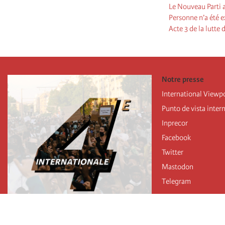
Le Nouveau Parti a
Personne n’a été e
Acte 3 de la lutte
Notre presse
International Viewp
Punto de vista inter
Inprecor
Facebook
Twitter
Mastodon
Telegram