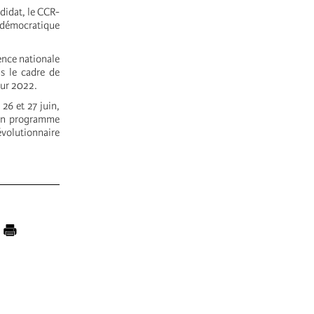
didat, le CCR-
 démocratique
ence nationale
ns le cadre de
our 2022.
26 et 27 juin,
e un programme
évolutionnaire