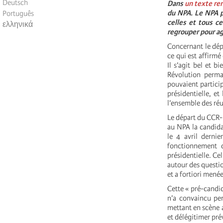
Deutsch
Dans
un texte ren
du NPA. Le NPA pr
Português
celles et tous ce
ελληνικά
regrouper pour agi
Concernant le dép
ce qui est affirmé
Il s’agit bel et 
Révolution perma
pouvaient partici
présidentielle, et
l’ensemble des réu
Le départ du CCR-
au NPA la candida
le 4 avril dernie
fonctionnement 
présidentielle. Ce
autour des questio
et a fortiori menée
Cette « pré-candid
n’a convaincu pe
mettant en scène a
et délégitimer pr