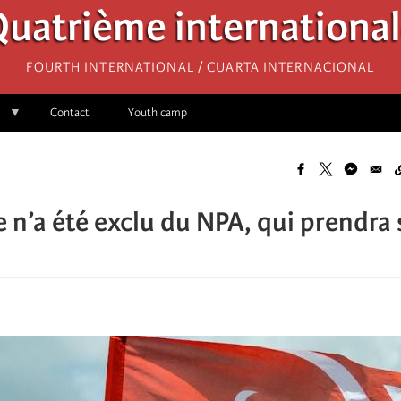
uatrième internationa
Fourth International / Cuarta Internacional
Contact
Youth camp
 n’a été exclu du NPA, qui prendra s