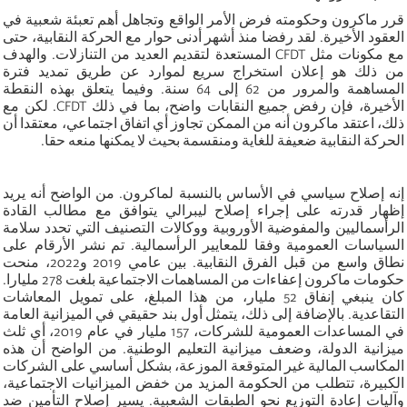
قرر ماكرون وحكومته فرض الأمر الواقع وتجاهل أهم تعبئة شعبية في
العقود الأخيرة. لقد رفضا منذ أشهر أدنى حوار مع الحركة النقابية، حتى
مع مكونات مثل CFDT المستعدة لتقديم العديد من التنازلات. والهدف
من ذلك هو إعلان استخراج سريع لموارد عن طريق تمديد فترة
المساهمة والمرور من 62 إلى 64 سنة. وفيما يتعلق بهذه النقطة
الأخيرة، فإن رفض جميع النقابات واضح، بما في ذلك CFDT. لكن مع
ذلك، اعتقد ماكرون أنه من الممكن تجاوز أي اتفاق اجتماعي، معتقدا أن
الحركة النقابية ضعيفة للغاية ومنقسمة بحيث لا يمكنها منعه حقا.
إنه إصلاح سياسي في الأساس بالنسبة لماكرون. من الواضح أنه يريد
إظهار قدرته على إجراء إصلاح ليبرالي يتوافق مع مطالب القادة
الرأسماليين والمفوضية الأوروبية ووكالات التصنيف التي تحدد سلامة
السياسات العمومية وفقا للمعايير الرأسمالية. تم نشر الأرقام على
نطاق واسع من قبل الفرق النقابية. بين عامي 2019 و2022، منحت
حكومات ماكرون إعفاءات من المساهمات الاجتماعية بلغت 278 مليارا.
كان ينبغي إنفاق 52 مليار، من هذا المبلغ، على تمويل المعاشات
التقاعدية. بالإضافة إلى ذلك، يتمثل أول بند حقيقي في الميزانية العامة
في المساعدات العمومية للشركات، 157 مليار في عام 2019، أي ثلث
ميزانية الدولة، وضعف ميزانية التعليم الوطنية. من الواضح أن هذه
المكاسب المالية غير المتوقعة الموزعة، بشكل أساسي على الشركات
الكبيرة، تتطلب من الحكومة المزيد من خفض الميزانيات الاجتماعية،
وآليات إعادة التوزيع نحو الطبقات الشعبية. يسير إصلاح التأمين ضد