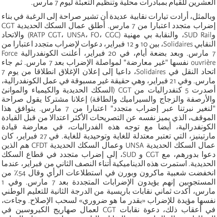
العشرين للقيام بمبادرات محلية وتنظيم التعبئة ليوم 7 مارس.
وبالمثل، أرادت تيارات نقابية عديدة أن تشير صراحة إلى الرغبة في بناء
إضراب متجدد اعتبارا من 7 مارس. أطلق عمال السكك الحديدية CGT
وSUD Rail، والنقابة بي مهنية (RATP CGT، UNSA، FO، CGC) والاتحاد
النقابي Solidaires، بين 10 و 12 فبراير، دعوات لإضراب متجدد اعتبارا من
7 مارس. وبعد بضعة أيام، في 20 فبراير، أعلنت الكونفدرالية Force
ouvrière نفسها "غير معارضة" لمواصلة الإضراب بعد 7 مارس. ثم جاء
اتحاد النقل في Solidaires، داعيا إلى إعلان الإغلاق انطلاقا من يوم 7
مارس. وفي 21 فبراير، وهي حقيقة غير مسبوقة في عمل الكونفدرالية،
أصدرت 5 كنفدراليات من CGT (السكك الحديدية والكيمياء والموانئ
والأرصفة والزجاج والسيراميك والطاقة) إعلانا مشتركا يقول صراحة
"لنغير نبرتنا عبر إضراب متجدد" اعتبارا من 7 مارس. يتوافق هذا
الموقف، الذي يميز نفسه عن التصريحات الأكثر اعتدالا من قبل القيادة
الكونفدرالية، أيضا مع توجه هذه الفدراليات، في معارضة قيادة
مارتينيز، التي تعتبر معتدلة للغاية وتوحيدية للغاية. في 27 فبراير، كان
عمال السكك الحديدية UNSA وعمال السكك الحديدية CFDT هم الذين
دعوا بدورهم، مع CGT و SUD، إلى إضراب متجدد في قطاع السكك
الحديدية. استمرت هذه الديناميكية أتناء النصف الثاني من فبراير، عندما
انخفضت شعبية ماكرون وبورن في استطلاعات الرأي وقال 54٪ من
المستجوبين إنهم يؤيدون الإضرابات المتجددة بعد 7 مارس. وفي 1
مارس، أكدت ثماني نقابات باريسية من الدرجة الثانية للتعليم الوطني
نفسها مؤيدة للإضراب «بقدر ما هو ضروري» لسحب الإصلاح. وجاءت،
في أعقاب ذلك، دعوة نقابات CGT لعمال صهاريج الكيروسين في