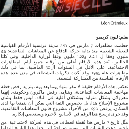
Léon Crémieux
بقلم: ليون كريميو
حطمت مظاهرات 7 مارس في 280 مدينة فرنسية الأرقام القياسية
للتعبئة الشعبية منذ بداية حركة الدفاع عن المعاشات التقاعدية: 3.5
مليون وفقا ل CGT، و1.28 مليون وفقا لوزارة الداخلية. وفي كلتا
الحالتين، تُعد هذه الأرقام أعلى من أرقام جميع أيام المظاهرات
الاجتماعية، على الأقل في السنوات ال30 الماضية، بما في ذلك
مظاهرات عام 1995. وقد أكدت ذكريات النشطاء، في مدن عدة، هذه
الأرقام القياسية من المشاركة الشعبية.
تعكس هذه الأرقام حقيقة لا مفر منها: يوما بعد يوم، يتزايد رفض خطة
مهاجمة المعاشات التقاعدية، ويتنامى رفض ماكرون وحكومته. إنهما
معزولان بشكل متزايد ويشكلان أقلية في البلاد، ليس فقط بشأن
مشروع الإصلاح هذا، بل بخصوص الثقة التي يمكن أن يتمتعا بها لدى
السكان. يرفض 90٪ من الأجراء مشروع قانون المعاشات التقاعدية،
وقد جرى ترسيخ هذا الرقم في الأسابيع الأخيرة ويستعصي إنكاره.
مثّل تاريخ 7 مارس هذا نُقطة انعطاف في هذه الحركة الاجتماعية: من
ناحية، دعت النقابات البي مهنية صراحةً إلى جعل هذا التاريخ التزاما