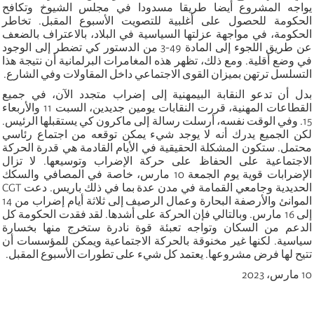
يواجه المشروع أيضا طريقا مسدودا في مجلس الشيوخ وتكافح
الحكومة للحصول على أغلبية للتصويت الأسبوع المقبل. تخاطر
الحكومة، في مواجهة عزلتها السياسية في البلاد، بالاعتراف بالضعف
عن طريق اللجوء إلى المادة 49-3 من الدستور كي تضطر إلى الوجود
في وضع أقلية. ومع ذلك، تظهر هذه المغامرات البرلمانية أن نتيجة هذا
التسلسل ترتهن بميزان القوى الاجتماعي داخل المقاولات وفي الشارع.
بدل أن تدعو النقابة البيمهنية إلى إضراب متجدد الآن، في جميع
القطاعات المهنية، قررت النقابات يومين جديدين، السبت 11 والأربعاء
15. وفي الوقت نفسه، أرسلت رسالة إلى ماكرون كي يستقبلها الرئيس.
لكن الجميع يدرك أنه لا يوجد شيء يمكن توقعه من اجتماع رئاسي
محتمل. ستكون المشكلة الحقيقية في الأيام القادمة هي قدرة الحركة
الاجتماعية على الحفاظ على حركة الإضراب وتوسيعها. لا تزال
الإضرابات قوية يوم الجمعة 10 مارس، خاصة في المصافي والسكك
الحديدية وجامعي القمامة في مدن عدة بما في ذلك باريس. دعت CGT
الموانئ والأرصفة البحارة وعمال الرصيف إلى ثلاثة أيام إضراب من 14
إلى 16 مارس. وبالتالي فإن الحركة على أشدها. لقد فقدت الحكومة كل
الدعم من السكان وتواجه تعبئة قوة نادرة ستخرج منها بخسارة
سياسية. لكنها غير مخنوقة بالحركة الاجتماعية ويمكن للمؤسسات أن
تتيح لها فرض مشروعها. يعتمد كل شيء على تطورات الأسبوع المقبل.
10 مارس، 2023