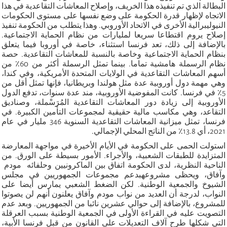
البطالة الذي تم تنفيذه هذا الخريف، وإصلاح المعاشات التقاعدية في هذا
الاتجاه لإظهار قدرة الحكومة على وضع نفسها على مستوى الحكومات
النيوليبرالية الأخرى في الاتحاد الأوروبي. وهذا يتطلب من الحكومة تنفيذ
إصلاح يروم اقتطاعا سريعا لمليارات من نظام الحماية الاجتماعية.
بالإضافة إلى ذلك، تعد فرنسا استثناء، خاصة في أوروبا فيما يتعلق
بنظام الحماية الاجتماعية وخاصة بالنسبة للمعاشات التقاعدية. حصة
نظام الرسملة هامشية تماما. بينما تمثل الرسملة أكثر من 60٪ من
أسهم المعاشات التقاعدية في الولايات المتحدة الأمريكية، وفي كندا،
وهي مهمة دول أوروبية عدة مثل هولندا وبريطانيا، فإنها تمثل أقل من
5٪ في فرنسا. كانت المفوضية الأوروبية، مند عدة سنوات، تدفع الدول
الأوروبية إلى زيادة دور المعاشات التقاعدية المُرَسْملة، وصناديق
التقاعد، وهي مكاسب مالية حقيقية لمجموعات التأمين الكبيرة. في
فرنسا، تمثل ميزانية المعاشات التقاعدية السنوية 346 مليار في عام
2021، أي 13.8٪ من الناتج المحلي الإجمالي.
استولت الحمى على الحكومة في الأيام الأخيرة في مواجهة المعارضة
المتزايدة للطبقات الشعبية، والأجراء. الأمور بسيطة على الورق. من
الناحية النظرية، لدى الحكومة اتفاق بين الماكرونيين وحلفائه مودم
وآفاق، ويحظى مشروعهبدعم مجموعات الجمهوريين في مجلس
الشيوخ والجمعية الوطنية. لكن الضغط الشعبي يمارس أيضا على
النواب، لدرجة أن العديد من نواب مودم وآفاق يعلنون أنهم لن يصوتوا
للمشروع، بالإضافة إلى حوالي عشرين نائبا من الجمهوريين. وبعد عدم
التصويت عليه في القراءة الأولى في الجمعية الوطنية بسبب العرقلة
التي شكلها طرح آلاف التعديلات على القانون من قبل فرنسا الأبية،