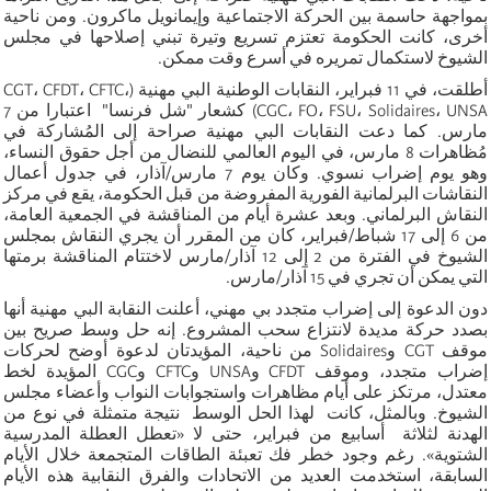
بمواجهة حاسمة بين الحركة الاجتماعية وإيمانويل ماكرون. ومن ناحية
أخرى، كانت الحكومة تعتزم تسريع وتيرة تبني إصلاحها في مجلس
الشيوخ لاستكمال تمريره في أسرع وقت ممكن.
أطلقت، في 11 فبراير، النقابات الوطنية البي مهنية (CGT، CFDT، CFTC،
CGC، FO، FSU، Solidaires، UNSA) كشعار "شل فرنسا" اعتبارا من 7
مارس. كما دعت النقابات البي مهنية صراحة إلى المُشاركة في
مُظاهرات 8 مارس، في اليوم العالمي للنضال من أجل حقوق النساء،
وهو يوم إضراب نسوي. وكان يوم 7 مارس/آذار، في جدول أعمال
النقاشات البرلمانية الفورية المفروضة من قبل الحكومة، يقع في مركز
النقاش البرلماني. وبعد عشرة أيام من المناقشة في الجمعية العامة،
من 6 إلى 17 شباط/فبراير، كان من المقرر أن يجري النقاش بمجلس
الشيوخ في الفترة من 2 إلى 12 آذار/مارس لاختتام المناقشة برمتها
التي يمكن أن تجري في 15 آذار/مارس.
دون الدعوة إلى إضراب متجدد بي مهني، أعلنت النقابة البي مهنية أنها
بصدد حركة مديدة لانتزاع سحب المشروع. إنه حل وسط صريح بين
موقف CGT وSolidaires من ناحية، المؤيدتان لدعوة أوضح لحركات
إضراب متجدد، وموقف CFDT وUNSA وCFTC وCGC المؤيدة لخط
معتدل، مرتكز على أيام مظاهرات واستجوابات النواب وأعضاء مجلس
الشيوخ. وبالمثل، كانت لهذا الحل الوسط نتيجة متمثلة في نوع من
الهدنة لثلاثة أسابيع من فبراير، حتى لا «تعطل العطلة المدرسية
الشتوية». رغم وجود خطر فك تعبئة الطاقات المتجمعة خلال الأيام
السابقة، استخدمت العديد من الاتحادات والفرق النقابية هذه الأيام