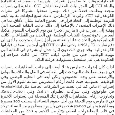
المطارات، وتلك الخاصة بفرز النفايات الباريسية. وانضمت نقابة التجارة
والبناء CGT إلى الفدراليات المعارضة داخل CGT الداعية إلى إضراب
متجدد ونظمت فضلا عن ذلك مؤتمرا صحفيا مشتركا في مقرات
الكونفدرالية CGT. وفي 4 آذار/مارس، دعت سبع اتحادات نقابية تابعة
للتربية الوطنية إلى "اتخاذ قرار في الجموع العامة بشأن الآفاق، بما في
ذلك الإضراب المتجدد". بالإضافة إلى ذلك، دعت النقابة الصحية البي
مهنية إلى إضراب في 8 مارس، كجزء من يوم الإضراب النسوي. هكذا،
أبعد من دعوة تسوية النقابات الوطنية، في العديد من القطاعات، كانت
الديناميكية هي التحدث علنا والتعبئة من أجل إضراب متجدد، ما أدى إلى
دفع نقابات FO وUNSA وحتى نقابات CFDT إلى أبعد من موقف قياداتها
الكونفدرالية. وقد جرى ذلك دون إثارة جدل أو تشرذم في النقابة البي
مهنية الوطنية، حتى من جانب قيادة CFDT التي قالت صراحة إن
الحكومة هي التي ستتحمل مسؤولية عرقلة البلاد.
لذلك كان إضراب 7 مارس هائلا أيضا، إلى جانب المظاهرات. إضراب
في جميع القطاعات التي دعت إلى التعبئة، في النقل والطاقة والموانئ
والأرصفة، على وجه الخصوص. ولكن أيضا في التعليم الوطني وفي
الوظيفة العمومية حيث كانت أرقام المضربين مماثلة لليوم الأول من
إضراب 19 يناير. كما في العديد من الشركات الخاصة مثل ArcelorMittal
في فلوغونج، وفي شركات الطيران Safran، وفي Renault-Cléon.
وتجاوزت أرقام المتظاهرات الأخيرة تلك المسجلة في السنوات الأخيرة
في 8 مارس، يوم التعبئة من أجل حقوق النساء، إذ سجلت 200 مسيرة
ومظاهرة بحوالي 70،000 شخص في باريس، معظمهم من النساء. توجد
في قلب المظاهرات، انقاص 25٪ من الأجور و 40٪ من المعاشات