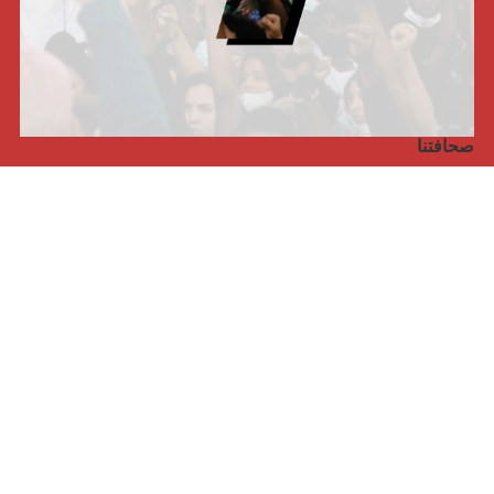
صحافتنا
مجلة الأممية الرابعة، انبريكور، بالإنجليزية
Punto de vista internacional
مجلة الأممية الرابعة، انبريكور، بالفرنسية
صفحتنا على الفايسبوك
الأممية
مؤتمر الأممية الأخير
بيانات المكتب التنفيذي
معهد التكوين (المعهد العالمي للبحث والتكوين)
المخيم العالمي
الكتاب
الفيديوهات