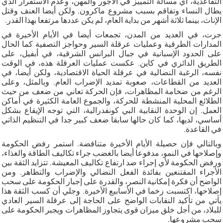
التقاعدية، أي مسألة التمييز في الأجور والمهن، وعدم الاستقرار الذي
يطال النساء وتفاقم بسبب مشروع ماكرون. ولكن أيضا العنف وقتل
الإناث، بينما ثلاثة أشهر من بداية العام، لم يكن عددها مرتفعا بهذا القدر.
جرت، في العديد من المدن، تجمعات أيضا في الأيام الأخيرة في
المدارات الطرقية وعمليات عرقلة السير وحواجز التصفية كما الحال
على الحدود الإسبانية في جبال البرانس الشرقية، في أبفيل، على
الطريق الدائري في كاين. عكست عمليات العرقلة هذه، في الوقت
نفسه، الرغبة النضالية في عرقلة الحياة الاقتصادية، ولكن أيضا، في
العديد من القطاعات، صعوبة تمديد الإضراب العام. وبالمثل، وعلى
الرغم من ضخامة المظاهرات، فإن الحركة تعاني من ضعف من حيث
الطلائع المحلية المنشطة للحركة، والجموع العامة الكثيرة في أماكن
العمل. إن الوحدة النقابية البي كونفدرالية، التي توجه الإيقاع بشكل
أساسي، لديها، كما كان حالها سابقا ضعف كبير جدا في التنظيم الذاتي
في القاعدة.
وبالتالي فإن حصيلة الأيام الأخيرة متناقضة. استمر رفض الحكومة
وإصلاحها في النمو، مدفوعا أيضا بالغضب جراء تكاليف الطاقة والغذاء،
ورفض الحكومة لأي إجراء ضد ارتفاع تكاليف المعيشة. تتزايد الثقة بين
الأجراء المقتنعين بفائدة الفعل النضالي والإضراب والتظاهر. ومن
الواضح أن فكرة إمكانية النصر، والقدرة على إجبار الحكومة على سحب
إصلاحها، اكتسبت زخما في الأسابيع الأخيرة. وجلي أن كسب الثقة هذا
يأتي من تأكيد النقابات الواضح على الحاجة إلى عرقلة السير العادي
للبلاد، من أجل خلق ميزان قوى يتجاوز المظاهرات ويجبر الحكومة على
سحب مشروعها.