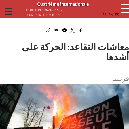
تجاوز
Quatrième internationale
إلى
☰
Fourth International /
Cuarta Internacional
المحتوى
الرئيسي
معاشات التقاعد: الحركة على
أشدها
فرنسا