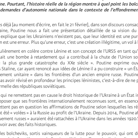
ne. Pourtant, l'histoire réelle de la région montre à quel point les bol
s demandes d'autonomie nationale dans le contexte de l'effondremen
es déjà [au moment d'écrire, en fait le 21 février], dans son discours consac
raine, Poutine nous a fait une présentation détaillée de sa vision d
e explique que les Ukrainiens n’existent pas, que leur identité est une pu
n est une erreur. Plus qu’une erreur, c’est une création illégitime, un vol à 
ulièrement en colère contre Lénine et son concept de l’URSS en tant qu’É
tait une bombe à retardement qui a contribué à la chute de l’Union sov
 la plus grande catastrophe du XXe siècle ». Poutine exprime ouv
Staline, car ayant renoncé aux idées de Lénine il a pu construire « un Ét
alement unitaire » dans les frontières d’un ancien empire russe. Poutin
s avoir révisé en profondeur les principes léninistes, c’est-à-dire de ne 
rmelle des républiques soviétiques.
i ne remettent pas en cause le droit historique de l’Ukraine à un État i
poser que ses frontières internationalement reconnues sont, en essence, 
tent pas en question les affirmations de Poutine selon lesquelles les r
nt été « volées » à la Russie au profit de l’Ukraine. Depuis 2014, Poutine 
uement russes » auraient été rattachées à l’Ukraine dans les années 1920.
voir avec des faits historiques.
 les bolcheviks, sortis vainqueurs de la lutte pour le pouvoir, qui ont 