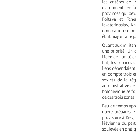
les critères de 
d’arguments en fav
provinces qui deva
Poltava et Tche
Iekaterinoslav, K
domination colonia
était majoritaire 
Quant aux militant
une priorité. Un 
l’idée de l’unité 
fait, les espaces 
liens dépendaient 
en compte trois en
soviets de la ré
administrative de 
bolchevique se for
de ces trois zones.
Peu de temps aprè
guère préparés. E
provisoire à Kiev
kiévienne du part
soulevée en pratiq