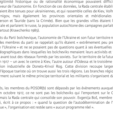
légitimité historique ou de rationalité économique pouvaient diffici
eur de l’autonomie. En fonction de ces données, la Rada centrale établit
ient être tenues pour ukrainiennes, et qui rassemble celles de Kiev, Volh
rnigov, mais également les provinces orientales et méridionales
herson et Tauride (sans la Crimée). Bien que les grandes villes étaient 
le et parlaient le russe, la population autochtone des campagnes parlait 
partout (Krawchenko 1985).
s du Parti bolchevique, l’autonomie de l’Ukraine et son futur territoire n
des membres du parti se rappelait qu’ils étaient « extrêmement peu pré
de l’Ukraine » et ne se posaient pas de questions quant à ses éventuelles 
géographiques dans lesquelles les bolcheviks menaient leurs activités et t
avant tout des réseaux formés par les soviets. Sur le territoire de la fut
 1917 – un avec le centre à Kiev, l’autre autour d’Odessa et le troisième 
gion industrielle de Donets-Krivoï Rog. Cette division recoupe large
l’époque tsariste où on trouve aussi les trois régions. Les branches régio
ment suivant le même principe territorial et les militants s’organisent da
s, les membres du POSDR(b) sont dépassés par les évènements auxquels
n octobre 1917, ce ne sont pas les bolcheviks qui l’emportent sur le
, mais la Rada centrale qui consolide son pouvoir. Evgenija Boš, membre
i, écrit à ce propos : « quand la question de l’autodétermination de l
ue », l’organisation est restée sans « aucun programme réel ».