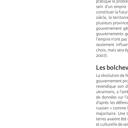
pratique le problè
sein d’un empire 
constituer la futu
siècle, le territo
plusieurs province
gouvernement géné
gouvernements gén
l’empire n’ont pas
seulement influen
choix, mais sera é
2007).
Les bolchev
La révolution de F
gouvernement prov
revendique son dr
ukrainiens, a l’a
de données sur l’
d’après les défens
russien » comme la
majoritaire. Une t
terres avaient été
et culturelle de s