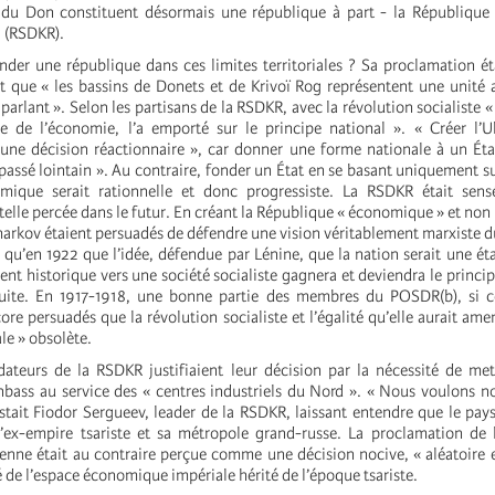
t du Don constituent désormais une république à part - la République
 (RSDKR).
der une république dans ces limites territoriales ? Sa proclamation ét
ait que « les bassins de Donets et de Krivoï Rog représentent une unité 
lant ». Selon les partisans de la RSDKR, avec la révolution socialiste « 
ire de l’économie, l’a emporté sur le principe national ». « Créer l
t une décision réactionnaire », car donner une forme nationale à un État
passé lointain ». Au contraire, fonder un État en se basant uniquement sur
mique serait rationnelle et donc progressiste. La RSDKR était sens
telle percée dans le futur. En créant la République « économique » et non 
Kharkov étaient persuadés de défendre une vision véritablement marxiste 
st qu’en 1922 que l’idée, défendue par Lénine, que la nation serait une ét
t historique vers une société socialiste gagnera et deviendra le princip
ruite. En 1917-1918, une bonne partie des membres du POSDR(b), si ce
ore persuadés que la révolution socialiste et l’égalité qu’elle aurait ame
le » obsolète.
dateurs de la RSDKR justifiaient leur décision par la nécessité de met
bass au service des « centres industriels du Nord ». « Nous voulons n
istait Fiodor Sergueev, leader de la RSDKR, laissant entendre que le pays 
l’ex-empire tsariste et sa métropole grand-russe. La proclamation de
ienne était au contraire perçue comme une décision nocive, « aléatoire e
é de l’espace économique impériale hérité de l’époque tsariste.