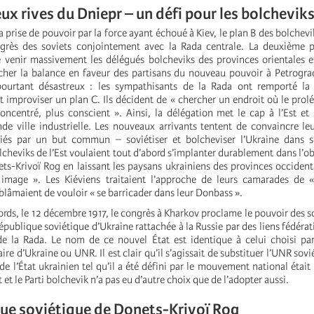
eux rives du Dniepr – un défi pour les bolchevik
la prise de pouvoir par la force ayant échoué à Kiev, le plan B des bolchevi
grès des soviets conjointement avec la Rada centrale. La deuxième p
e venir massivement les délégués bolcheviks des provinces orientales e
her la balance en faveur des partisans du nouveau pouvoir à Petrogra
pourtant désastreux : les sympathisants de la Rada ont remporté la 
 improviser un plan C. Ils décident de « chercher un endroit où le prolét
ncentré, plus conscient ». Ainsi, la délégation met le cap à l’Est et 
de ville industrielle. Les nouveaux arrivants tentent de convaincre l
 liés par un but commun – soviétiser et bolcheviser l’Ukraine dans 
cheviks de l’Est voulaient tout d’abord s’implanter durablement dans l’obl
ts-Krivoï Rog en laissant les paysans ukrainiens des provinces occidenta
 image ». Les Kiéviens traitaient l’approche de leurs camarades de «
s blâmaient de vouloir « se barricader dans leur Donbass ».
rds, le 12 décembre 1917, le congrès à Kharkov proclame le pouvoir des so
République soviétique d’Ukraine rattachée à la Russie par des liens fédéra
e la Rada. Le nom de ce nouvel État est identique à celui choisi par
re d’Ukraine ou UNR. Il est clair qu’il s’agissait de substituer l’UNR sov
 de l’État ukrainien tel qu’il a été défini par le mouvement national était
t et le Parti bolchevik n’a pas eu d’autre choix que de l’adopter aussi.
ue soviétique de Donets-Krivoï Rog