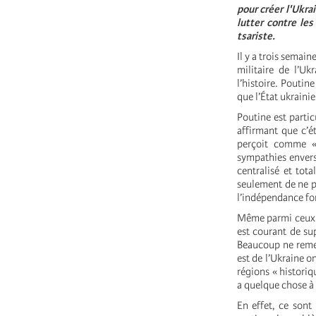
pour créer l'Ukrai
lutter contre le
tsariste.
Il y a trois semain
militaire de l’Uk
l’histoire. Poutin
que l’État ukrainie
Poutine est partic
affirmant que c’é
perçoit comme «
sympathies envers 
centralisé et tot
seulement de ne pa
l’indépendance fo
Même parmi ceux qu
est courant de sup
Beaucoup ne remet
est de l’Ukraine o
régions « historiq
a quelque chose à 
En effet, ce sont