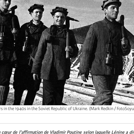
 in the 1940s in the Soviet Republic of Ukraine. (Mark Redkin / FotoSoyu
a
cœur de l'affirmation de Vladimir Poutine selon laquelle Lénine a di