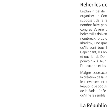
Relier les d
Le plan initial de 
organiser un Con
supposait de fair
nombre faire penc
congrès s’avère 
bolcheviks doivent
nombreux, plus co
Kharkov, une gran
qu’ils sont tous
Cependant, les bol
et ouvrier de Done
pouvoir « à leur
l’autruche » et le
Malgré les désacco
la création de la 
le renversement d
République populai
de la Rada. L’idée
qu’il ne le semblai
La Républiq