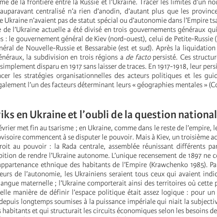
me de la frontière entre la Russie et l’Ukraine. Tracer les limites d’un n
auparavant centralisé n’a rien d’anodin, d’autant plus que les province
re Ukraine n’avaient pas de statut spécial ou d’autonomie dans l’Empire ts
ire de l’Ukraine actuelle a été divisé en trois gouvernements généraux qu
s : le gouvernement général de Kiev (nord-ouest), celui de Petite-Russie (
ral de Nouvelle-Russie et Bessarabie (est et sud). Après la liquidation
éraux, la subdivision en trois régions a
de facto
persisté. Ces structur
 simplement disparu en 1917 sans laisser de traces. En 1917-1918, leur per
cer les stratégies organisationnelles des acteurs politiques et les gui
galement l’un des facteurs déterminant leurs « géographies mentales » (C
iks en Ukraine et l’oubli de la question nationa
évrier met fin au tsarisme ; en Ukraine, comme dans le reste de l’empire, le
isoire commencent à se disputer le pouvoir. Mais à Kiev, un troisième ac
oit au pouvoir : la Rada centrale, assemblée réunissant différents par
mbition de rendre l’Ukraine autonome. L’unique recensement de 1897 ne 
appartenance ethnique des habitants de l’Empire (Krawchenko 1985). P
eurs de l’autonomie, les Ukrainiens seraient tous ceux qui avaient indiq
ngue maternelle ; l’Ukraine comporterait ainsi des territoires où cette 
elle manière de définir l’espace politique était assez logique : pour un
 depuis longtemps soumises à la puissance impériale qui niait la subjectiv
es habitants et qui structurait les circuits économiques selon les besoins d