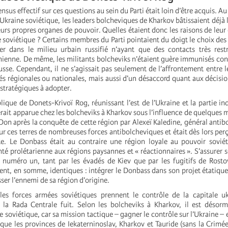
ensus effectif sur ces questions au sein du Parti était loin d’être acquis. 
Ukraine soviétique, les leaders bolcheviques de Kharkov bâtissaient déjà l
urs propres organes de pouvoir. Quelles étaient donc les raisons de leur
e soviétique ? Certains membres du Parti pointaient du doigt le choix des
er dans le milieu urbain russifié n’ayant que des contacts très rest
nienne. De même, les militants bolcheviks n’étaient guère immunisés cont
sse. Cependant, il ne s’agissait pas seulement de l’affrontement entre l
és régionales ou nationales, mais aussi d’un désaccord quant aux décisio
 stratégiques à adopter.
lique de Donets-Krivoï Rog, réunissant l’est de l’Ukraine et la partie ind
erait apparue chez les bolcheviks à Kharkov sous l’influence de quelques m
Don après la conquête de cette région par Alexeï Kaledine, général antib
ur ces terres de nombreuses forces antibolcheviques et était dès lors p
. Le Donbass était au contraire une région loyale au pouvoir soviét
té prolétarienne aux régions paysannes et « réactionnaires ». S’assurer s
 numéro un, tant par les évadés de Kiev que par les fugitifs de Rosto
ient, en somme, identiques : intégrer le Donbass dans son projet étatique 
sser l’ennemi de sa région d’origine.
les forces armées soviétiques prennent le contrôle de la capitale uk
a Rada Centrale fuit. Selon les bolcheviks à Kharkov, il est désorma
e soviétique, car sa mission tactique – gagner le contrôle sur l’Ukraine –
que les provinces de Iekaterninoslav, Kharkov et Tauride (sans la Crimée