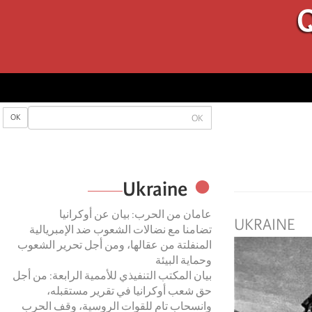
Q
OK
OK
Ukraine
عامان من الحرب: بيان عن أوكرانيا
UKRAINE
تضامنا مع نضالات الشعوب ضد الإمبريالية
المنفلتة من عقالها، ومن أجل تحرير الشعوب
وحماية البيئة
بيان المكتب التنفيذي للأممية الرابعة: من أجل
حق شعب أوكرانيا في تقرير مستقبله،
وانسحاب تام للقوات الروسية، وقف الحرب