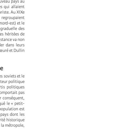
ouveau pays au
s qui allaient
ariste. Au XIXe
i regroupaient
nord-est) et le
 graduelle des
es héritées de
sistance va non
der dans leurs
œuré et Dullin
le
s soviets et le
teur politique
tis politiques
comportait pas
ar conséquent,
ué le « petit-
population est
 pays dont les
ité historique
e la métropole,