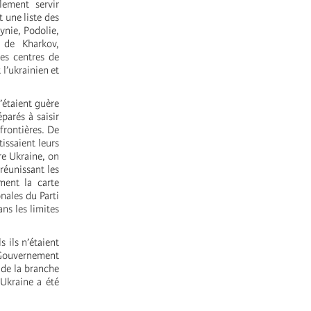
lement servir
 une liste des
ynie, Podolie,
 de Kharkov,
les centres de
l’ukrainien et
’étaient guère
parés à saisir
frontières. De
issaient leurs
ure Ukraine, on
réunissant les
ment la carte
nales du Parti
ns les limites
 ils n’étaient
 Gouvernement
 de la branche
’Ukraine a été