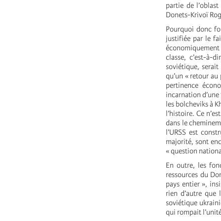
partie de l’oblas
Donets-Krivoï Rog
Pourquoi donc fon
justifiée par le f
économiquement par
classe, c’est-à-d
soviétique, serai
qu’un « retour au 
pertinence écono
incarnation d’une 
les bolcheviks à 
l’histoire. Ce n’e
dans le cheminemen
l’URSS est const
majorité, sont enc
« question nationa
En outre, les fon
ressources du Don
pays entier », ins
rien d’autre que 
soviétique ukrain
qui rompait l’unit