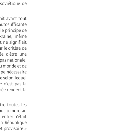
 soviétique de
ait avant tout
autosuffisante
le principe de
’Ukraine, même
 ne signifiait
 le critère de
ée d’être une
pas nationale,
du monde et de
ape nécessaire
e selon lequel
 n’est pas la
née rendent la
tre toutes les
ous joindre au
entier n’était
 la République
t provisoire »