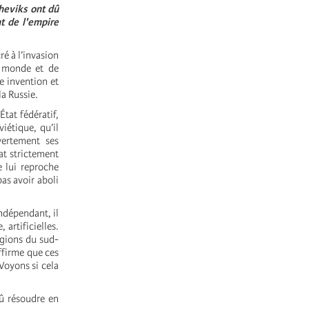
cheviks ont dû
t de l'empire
ré à l’invasion
u monde et de
re invention et
la Russie.
tat fédératif,
iétique, qu’il
ertement ses
at strictement
e lui reproche
pas avoir aboli
ndépendant, il
artificielles.
égions du sud-
affirme que ces
Voyons si cela
dû résoudre en