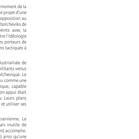
Au moment de la
e projet d’une
 opposition au
 bolcheviks de
reints avec la
re l’idéologie
es porteurs de
ns tactiques à
ustrialisée de
ilitants venus
olchevique. Le
erçu comme une
ique, capable
on appui était
v. Leurs plans
et utiliser ses
rainienne. Le
is inutile de
 est accomplie.
) ainsi qu’une