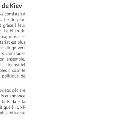
s de Kiev
ks consistait à
artie du plan
t grâce à leur
d. Le bilan du
majorité. Les
ariat est plus
se dirige vers
eurs camarades
son ensemble.
ast industriel
les choisir le
 politique de
viets, déclare
tifs et annonce
 la Rada – la
iétique à l’UNR
 plus influente