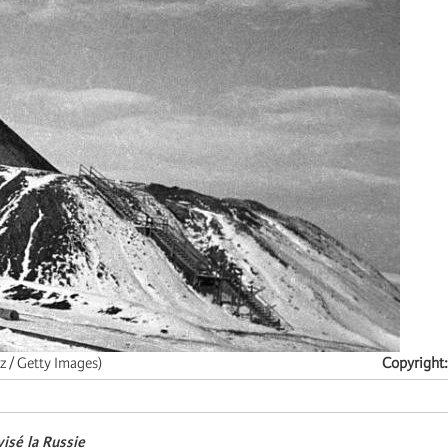
z / Getty Images)
Copyright
visé la Russie