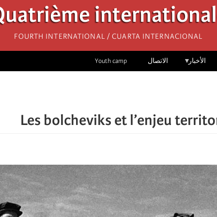
uatrième internationa
Fourth International / Cuarta Internacional
الأخبار
الاتصال
Youth camp
Les bolcheviks et l’enjeu territo