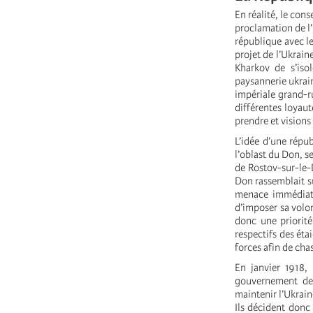
En réalité, le cons
proclamation de l’
république avec le
projet de l’Ukrain
Kharkov de s’isol
paysannerie ukrai
impériale grand-ru
différentes loyaut
prendre et visions
L’idée d’une répub
l’oblast du Don, s
de Rostov-sur-le-
Don rassemblait s
menace immédiate
d’imposer sa volon
donc une priorité
respectifs des éta
forces afin de cha
En janvier 1918, 
gouvernement de l
maintenir l’Ukrain
Ils décident donc 