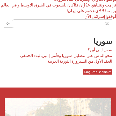
ترامب ونتنياهو: عدُوَّان فتَّاكان للشعوب في الشرق الأوسط و في العالم
برمته ! لا لأي هجوم على إيران!
أوقفوا إسرائيل الآن
OK
OK
سوريا
سوريا إلى أين؟
محو الناس عبر التضليل: سوريا و«أنتي إمبريالية» الحمقى
العقد الأول من السيرورة الثورية العربية
Langues disponibles