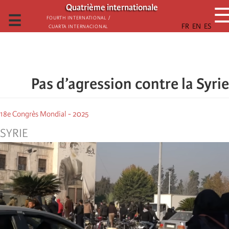
تجاوز
Quatrième internationale
إلى
☰
Fourth International /
Cuarta Internacional
المحتوى
الرئيسي
Pas d’agression contre la Syrie
18e Congrès Mondial - 2025
SYRIE