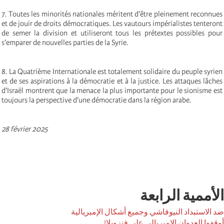
7. Toutes les minorités nationales méritent d'être pleinement reconnues
et de jouir de droits démocratiques. Les vautours impérialistes tenteront
de semer la division et utiliseront tous les prétextes possibles pour
s'emparer de nouvelles parties de la Syrie.
8. La Quatrième Internationale est totalement solidaire du peuple syrien
et de ses aspirations à la démocratie et à la justice. Les attaques lâches
d'Israël montrent que la menace la plus importante pour le sionisme est
toujours la perspective d'une démocratie dans la région arabe.
28 février 2025
الأممية الرابعة
ضد الاستبداد النيوفاشي وجميع أشكال الإمبريالية
أوقفوا العدوان الإمبريالي على فنزويلا!