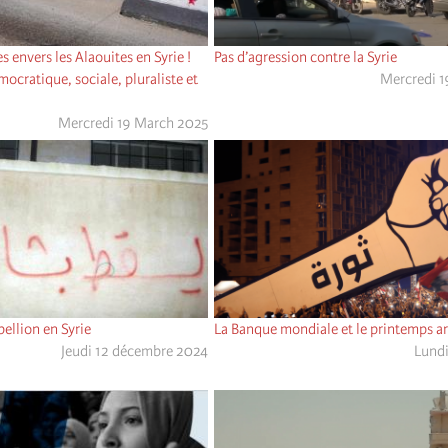
 envers les Alaouites en Syrie !
Pas d’agression contre la Syrie
ocratique, sociale, pluraliste et
Mercredi 
Mercredi 19 March 2025
ellion en Syrie
La Banque mondiale et le printemps a
Jeudi 12 décembre 2024
Lundi