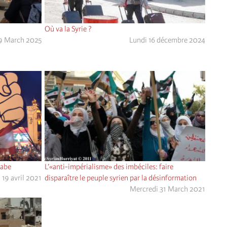
Où va la Syrie ?
19 March 2025
Lundi 16 décembre 2024
rabe
L’«anti-impérialisme» des imbéciles: faire
 19 avril 2021
disparaître le peuple syrien par la désinformation
Mercredi 31 March 2021