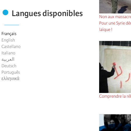
Langues disponibles
Non aux massacres
Pour une Syrie dém
laïque !
Français
English
Castellano
Italiano
العربية
Deutsch
Português
ελληνικά
Comprendre la réb