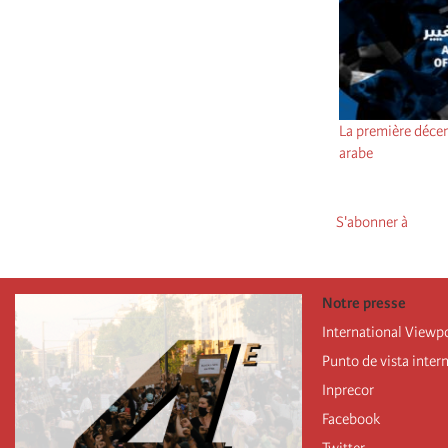
La première décen
arabe
S'abonner à
Notre presse
International Viewp
Punto de vista inter
Inprecor
Facebook