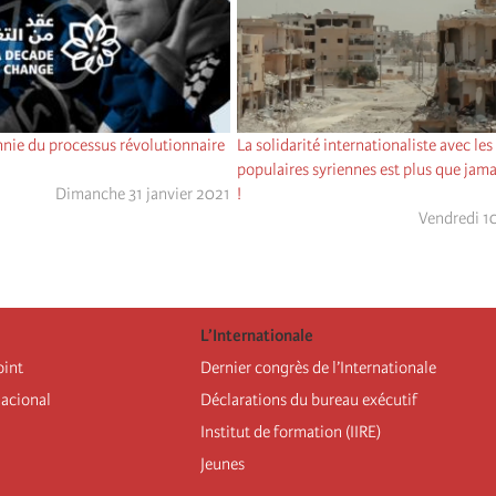
nie du processus révolutionnaire
La solidarité internationaliste avec les
populaires syriennes est plus que jama
Dimanche 31 janvier 2021
!
Vendredi 10
L’Internationale
oint
Dernier congrès de l’Internationale
nacional
Déclarations du bureau exécutif
Institut de formation (IIRE)
Jeunes