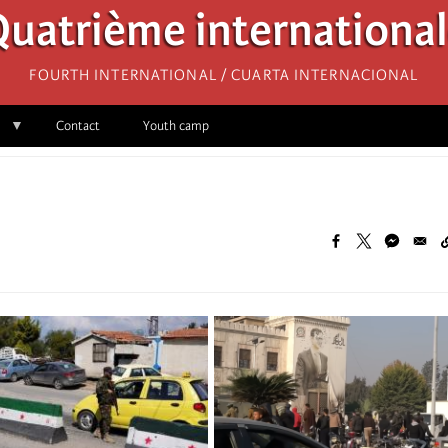
uatrième internationa
Fourth International / Cuarta Internacional
Contact
Youth camp