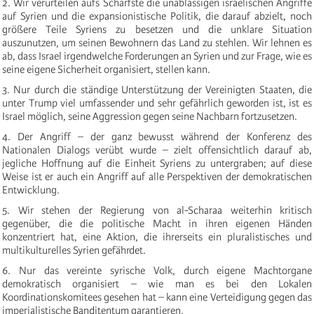
2. Wir verurteilen aufs Schärfste die unablässigen israelischen Angriffe
auf Syrien und die expansionistische Politik, die darauf abzielt, noch
größere Teile Syriens zu besetzen und die unklare Situation
auszunutzen, um seinen Bewohnern das Land zu stehlen. Wir lehnen es
ab, dass Israel irgendwelche Forderungen an Syrien und zur Frage, wie es
seine eigene Sicherheit organisiert, stellen kann.
3. Nur durch die ständige Unterstützung der Vereinigten Staaten, die
unter Trump viel umfassender und sehr gefährlich geworden ist, ist es
Israel möglich, seine Aggression gegen seine Nachbarn fortzusetzen.
4. Der Angriff – der ganz bewusst während der Konferenz des
Nationalen Dialogs verübt wurde – zielt offensichtlich darauf ab,
jegliche Hoffnung auf die Einheit Syriens zu untergraben; auf diese
Weise ist er auch ein Angriff auf alle Perspektiven der demokratischen
Entwicklung.
5. Wir stehen der Regierung von al-Scharaa weiterhin kritisch
gegenüber, die die politische Macht in ihren eigenen Händen
konzentriert hat, eine Aktion, die ihrerseits ein pluralistisches und
multikulturelles Syrien gefährdet.
6. Nur das vereinte syrische Volk, durch eigene Machtorgane
demokratisch organisiert – wie man es bei den Lokalen
Koordinationskomitees gesehen hat – kann eine Verteidigung gegen das
imperialistische Banditentum garantieren.