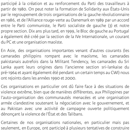
participé à la création et au renforcement du Parti des travailleurs à
partir de 1980. On peut noter la formation de Solidarity aux États-Unis
par le regroupement de trois organisations de la gauche révolutionnaire
en 1986, et de l’Alliance rouge-verte au Danemark en 1989 par un accord
entre le Parti communiste, le Parti socialiste de gauche (3) et notre
propre section. Dix ans plus tard, en 1999, le Bloc de gauche au Portugal
a également été créé par la section de la IVe Internationale, un courant
du PC et une organisation maoïste.
En Asie, des organisations importantes venant d’autres courants (les
camarades philippins rompant avec le maoïsme, les camarades
pakistanais autrefois dans la Militant Tendency, les camarades du Sri
Lanka ayant leurs origines dans l’ancienne section sri-lankaise du
pré-1964 et ayant également été pendant un certain temps au CWI) nous
ont rejoints dans les années 1990 et 2000.
Ces organisations en particulier ont dû faire face à des situations de
violence extrême, bien que de manières différentes, aux Philippines par
l’auto-organisation des communautés menacées et une organisation
armée clandestine soutenant la négociation avec le gouvernement, et
au Pakistan avec une activité de campagne ouverte politiquement
dénonçant la violence de l’État et des Talibans.
Certaines de nos organisations nationales, en particulier mais pas
seulement, en Europe, ont participé à plusieurs tentatives de construire