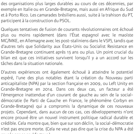
des organisations plus larges durables au cours de ces décennies, par
exemple en Italie ou en Grande-Bretagne, mais aussi en Afrique du Sud
et à Porto Rico. Les camarades brésiliens aussi, suite à la trahison du PT,
participent à la construction du PSOL.
Quelques tentatives de fusion de courants révolutionnaires ont échoué
plus ou moins rapidement (dans l’État espagnol avec le maoïste
MC/MKE, en Allemagne avec les post-staliniens dans le VSP), tandis que
d’autres tels que Solidarity aux États-Unis ou Socialist Resistance en
Grande-Bretagne continuent après 15 ans ou plus. Un point crucial du
bilan est que ces initiatives survivent lorsqu’il y a un accord sur les
tâches dans la situation nationale.
D’autres expériences ont également échoué à atteindre le potentiel
espéré, l’une des plus notables étant la création du Nouveau parti
anticapitaliste (NPA) par la section française en 2009, ou Left Unity en
Grande-Bretagne en 2014. Dans ces deux cas, un facteur a été
l’émergence inattendue d’un courant de gauche au sein de la social-
démocratie (le Parti de Gauche en France, le phénomène Corbyn en
Grande-Bretagne) qui a compromis la dynamique de ces nouveaux
projets. Cependant, dans aucun de ces cas, ces développements n’ont
encore prouvé être un nouvel instrument politique radical durable et
crédible. Cela montre que, bien que sur son déclin, la social-démocratie
n’est pas encore morte. (Cela ne veut pas dire que la crise du NPA a été