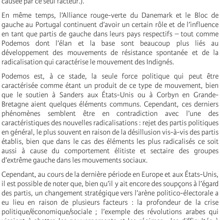
causée par ce seul facteur.).
En même temps, l’Alliance rouge-verte du Danemark et le Bloc de
gauche au Portugal continuent d’avoir un certain rôle et de l’influence
en tant que partis de gauche dans leurs pays respectifs – tout comme
Podemos dont l’élan et la base sont beaucoup plus liés au
développement des mouvements de résistance spontanée et de la
radicalisation qui caractérise le mouvement des Indignés.
Podemos est, à ce stade, la seule force politique qui peut être
caractérisée comme étant un produit de ce type de mouvement, bien
que le soutien à Sanders aux États-Unis ou à Corbyn en Grande-
Bretagne aient quelques éléments communs. Cependant, ces derniers
phénomènes semblent être en contradiction avec l’une des
caractéristiques des nouvelles radicalisations : rejet des partis politiques
en général, le plus souvent en raison de la désillusion vis-à-vis des partis
établis, bien que dans le cas des éléments les plus radicalisés ce soit
aussi à cause du comportement élitiste et sectaire des groupes
d’extrême gauche dans les mouvements sociaux.
Cependant, au cours de la dernière période en Europe et aux États-Unis,
il est possible de noter que, bien qu’il y ait encore des soupçons à l’égard
des partis, un changement stratégique vers l’arène politico-électorale a
eu lieu en raison de plusieurs facteurs : la profondeur de la crise
politique/économique/sociale ; l’exemple des révolutions arabes qui