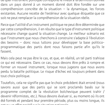
dans un pays donné à un moment donné doit être fondée sur une
compréhension concrète de la situation – la dynamique, les forces
existantes. Aucune recette de l’extérieur avec quelque étiquette que ce
soit ne peut remplacer la compréhension de la situation réelle.
Parce que l’utilité d’un instrument politique ne peut être déterminée que
par cette compréhension, il en résulte que le type d’instrument politique
nécessaire change quand la situation change. Le meilleur scénario est
que l’instrument que nous cherchons à construire s’adapte à l’évolution
des besoins – donc nous luttons pour développer la base politico-
programmatique des partis dont nous faisons partie afin qu’ils le
fassent.
Mais cela peut ne pas être le cas, et que, en réalité, un tel parti trahisse
ce qui est nécessaire. Dans ce cas, nous devons être prêts à rompre et
former un nouvel instrument, lorsque nous jugeons que nous avons
perdu la bataille politique. Le risque d’échec est toujours présent dans
tout choix politique.
Toutefois, cela ne signifie pas que le choix précédent était erroné (nous
savons aussi que des partis qui se sont proclamés basés sur le
programme complet de la révolution bolchevique peuvent trahir /
devenir réformistes, etc.). Nous devons évaluer si, au moment où ils ont
été formés et pendant leur première période, plus ou moins longue, ils
ont eu un effet positif sur la situation nationale.