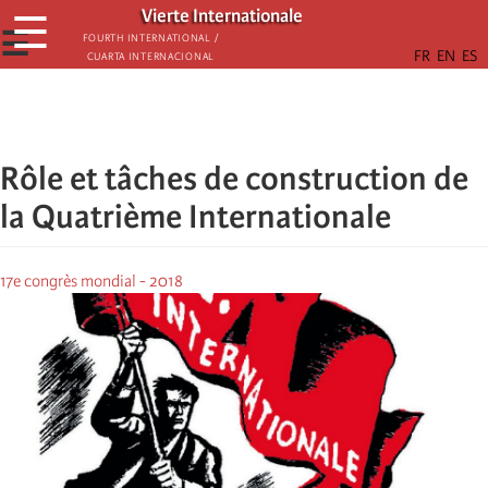
Skip
Vierte Internationale
☰
to
☰
Fourth International /
Cuarta Internacional
main
content
Rôle et tâches de construction de
la Quatrième Internationale
17e congrès mondial - 2018