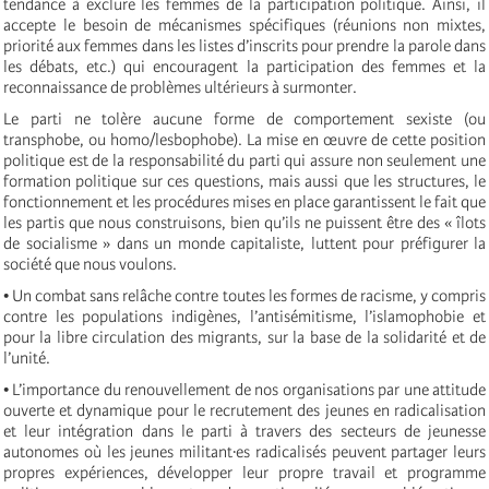
tendance à exclure les femmes de la participation politique. Ainsi, il
accepte le besoin de mécanismes spécifiques (réunions non mixtes,
priorité aux femmes dans les listes d’inscrits pour prendre la parole dans
les débats, etc.) qui encouragent la participation des femmes et la
reconnaissance de problèmes ultérieurs à surmonter.
Le parti ne tolère aucune forme de comportement sexiste (ou
transphobe, ou homo/lesbophobe). La mise en œuvre de cette position
politique est de la responsabilité du parti qui assure non seulement une
formation politique sur ces questions, mais aussi que les structures, le
fonctionnement et les procédures mises en place garantissent le fait que
les partis que nous construisons, bien qu’ils ne puissent être des « îlots
de socialisme » dans un monde capitaliste, luttent pour préfigurer la
société que nous voulons.
• Un combat sans relâche contre toutes les formes de racisme, y compris
contre les populations indigènes, l’antisémitisme, l’islamophobie et
pour la libre circulation des migrants, sur la base de la solidarité et de
l’unité.
• L’importance du renouvellement de nos organisations par une attitude
ouverte et dynamique pour le recrutement des jeunes en radicalisation
et leur intégration dans le parti à travers des secteurs de jeunesse
autonomes où les jeunes militant·es radicalisés peuvent partager leurs
propres expériences, développer leur propre travail et programme