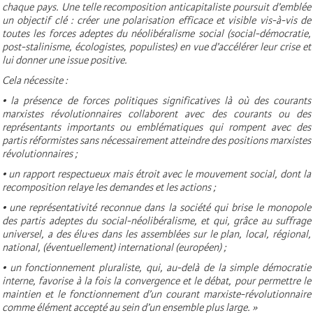
chaque pays. Une telle recomposition anticapitaliste poursuit d’emblée
un objectif clé : créer une polarisation efficace et visible vis-à-vis de
toutes les forces adeptes du néolibéralisme social (social-démocratie,
post-stalinisme, écologistes, populistes) en vue d’accélérer leur crise et
lui donner une issue positive.
Cela nécessite :
• la présence de forces politiques significatives là où des courants
marxistes révolutionnaires collaborent avec des courants ou des
représentants importants ou emblématiques qui rompent avec des
partis réformistes sans nécessairement atteindre des positions marxistes
révolutionnaires ;
• un rapport respectueux mais étroit avec le mouvement social, dont la
recomposition relaye les demandes et les actions ;
• une représentativité reconnue dans la société qui brise le monopole
des partis adeptes du social-néolibéralisme, et qui, grâce au suffrage
universel, a des élu·es dans les assemblées sur le plan, local, régional,
national, (éventuellement) international (européen) ;
• un fonctionnement pluraliste, qui, au-delà de la simple démocratie
interne, favorise à la fois la convergence et le débat, pour permettre le
maintien et le fonctionnement d’un courant marxiste-révolutionnaire
comme élément accepté au sein d’un ensemble plus large. »