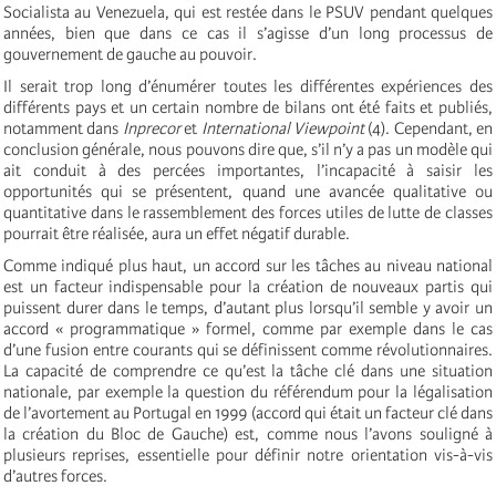
Socialista au Venezuela, qui est restée dans le PSUV pendant quelques
années, bien que dans ce cas il s’agisse d’un long processus de
gouvernement de gauche au pouvoir.
Il serait trop long d’énumérer toutes les différentes expériences des
différents pays et un certain nombre de bilans ont été faits et publiés,
notamment dans
Inprecor
et
International Viewpoint
(4). Cependant, en
conclusion générale, nous pouvons dire que, s’il n’y a pas un modèle qui
ait conduit à des percées importantes, l’incapacité à saisir les
opportunités qui se présentent, quand une avancée qualitative ou
quantitative dans le rassemblement des forces utiles de lutte de classes
pourrait être réalisée, aura un effet négatif durable.
Comme indiqué plus haut, un accord sur les tâches au niveau national
est un facteur indispensable pour la création de nouveaux partis qui
puissent durer dans le temps, d’autant plus lorsqu’il semble y avoir un
accord « programmatique » formel, comme par exemple dans le cas
d’une fusion entre courants qui se définissent comme révolutionnaires.
La capacité de comprendre ce qu’est la tâche clé dans une situation
nationale, par exemple la question du référendum pour la légalisation
de l’avortement au Portugal en 1999 (accord qui était un facteur clé dans
la création du Bloc de Gauche) est, comme nous l’avons souligné à
plusieurs reprises, essentielle pour définir notre orientation vis-à-vis
d’autres forces.