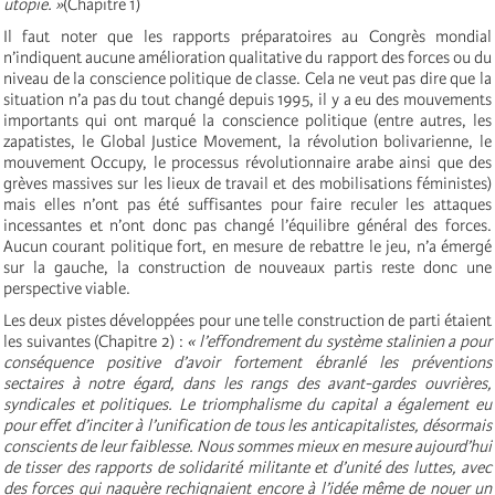
utopie. »
(Chapitre 1)
Il faut noter que les rapports préparatoires au Congrès mondial
n’indiquent aucune amélioration qualitative du rapport des forces ou du
niveau de la conscience politique de classe. Cela ne veut pas dire que la
situation n’a pas du tout changé depuis 1995, il y a eu des mouvements
importants qui ont marqué la conscience politique (entre autres, les
zapatistes, le Global Justice Movement, la révolution bolivarienne, le
mouvement Occupy, le processus révolutionnaire arabe ainsi que des
grèves massives sur les lieux de travail et des mobilisations féministes)
mais elles n’ont pas été suffisantes pour faire reculer les attaques
incessantes et n’ont donc pas changé l’équilibre général des forces.
Aucun courant politique fort, en mesure de rebattre le jeu, n’a émergé
sur la gauche, la construction de nouveaux partis reste donc une
perspective viable.
Les deux pistes développées pour une telle construction de parti étaient
les suivantes (Chapitre 2) :
« l’effondrement du système stalinien a pour
conséquence positive d’avoir fortement ébranlé les préventions
sectaires à notre égard, dans les rangs des avant-gardes ouvrières,
syndicales et politiques. Le triomphalisme du capital a également eu
pour effet d’inciter à l’unification de tous les anticapitalistes, désormais
conscients de leur faiblesse. Nous sommes mieux en mesure aujourd’hui
de tisser des rapports de solidarité militante et d’unité des luttes, avec
des forces qui naguère rechignaient encore à l’idée même de nouer un