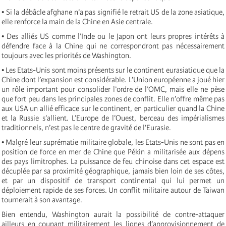
• Si la débâcle afghane n’a pas signifié le retrait US de la zone asiatique,
elle renforce la main de la Chine en Asie centrale.
• Des alliés US comme l’Inde ou le Japon ont leurs propres intérêts à
défendre face à la Chine qui ne correspondront pas nécessairement
toujours avec les priorités de Washington.
• Les Etats-Unis sont moins présents sur le continent eurasiatique que la
Chine dont l’expansion est considérable. L’Union européenne a joué hier
un rôle important pour consolider l’ordre de l’OMC, mais elle ne pèse
que fort peu dans les principales zones de conflit. Elle n’offre même pas
aux USA un allié efficace sur le continent, en particulier quand la Chine
et la Russie s’allient. L’Europe de l’Ouest, berceau des impérialismes
traditionnels, n’est pas le centre de gravité de l’Eurasie.
• Malgré leur suprématie militaire globale, les Etats-Unis ne sont pas en
position de force en mer de Chine que Pékin a militarisée aux dépens
des pays limitrophes. La puissance de feu chinoise dans cet espace est
décuplée par sa proximité géographique, jamais bien loin de ses côtes,
et par un dispositif de transport continental qui lui permet un
déploiement rapide de ses forces. Un conflit militaire autour de Taiwan
tournerait à son avantage.
Bien entendu, Washington aurait la possibilité de contre-attaquer
ailleurs en coupant militairement les lignes d’approvisionnement de