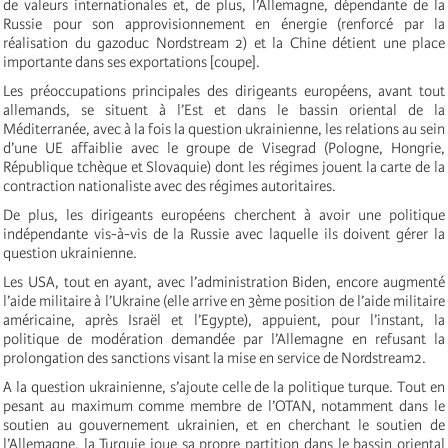
de valeurs internationales et, de plus, l’Allemagne, dépendante de la
Russie pour son approvisionnement en énergie (renforcé par la
réalisation du gazoduc Nordstream 2) et la Chine détient une place
importante dans ses exportations [coupe].
Les préoccupations principales des dirigeants européens, avant tout
allemands, se situent à l’Est et dans le bassin oriental de la
Méditerranée, avec à la fois la question ukrainienne, les relations au sein
d’une UE affaiblie avec le groupe de
Visegrad (Pologne, Hongrie,
République tchèque et Slovaquie) dont les régimes jouent la carte de la
contraction nationaliste avec des régimes autoritaires.
De plus, les dirigeants européens cherchent à avoir une politique
indépendante vis-à-vis de la Russie avec laquelle ils doivent gérer la
question ukrainienne.
Les USA, tout en ayant, avec l’administration Biden, encore augmenté
l’aide militaire à l’Ukraine (elle arrive en 3ème position de l’aide militaire
américaine, après Israël et l’Egypte), appuient, pour l’instant, la
politique de modération demandée par l’Allemagne en refusant la
prolongation des sanctions visant la mise en service de Nordstream2.
A la question ukrainienne, s’ajoute celle de la politique turque. Tout en
pesant au maximum comme membre de l’OTAN, notamment dans le
soutien au gouvernement ukrainien, et en cherchant le soutien de
l’Allemagne, la Turquie joue sa propre partition dans le bassin oriental