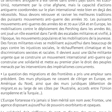
Le sentiment antiguerre a été ravivé dans divers pays (dont les Etats-
Unis), notamment par la crise afghane, mais la capacité d’actions
antiguerre coordonnées sur le plan international reste bien en deçà des
nécessités. Nous devons retrouver et raviver les meilleures traditions
des puissants mouvements anti-guerre des années 70. Les puissants
mouvements anti-guerres des années 60 et 70 aux USA et en Europe, les
mobilisations contre le déploiement des Pershing dans les années 80,
ont joué un rôle essentiel dans l’arrêt des escalades militaires et vivifié, à
l’époque, les mouvements populaires et les mobilisations de la jeunesse.
Des forces militantes vives se mobilisent aujourd’hui dans beaucoup de
pays contre les injustices sociales, le réchauffement climatique et les
discriminations sexistes et raciales. Il devient aussi une tâche militante
urgente que se construire un mouvement international anti-guerre qui
construise une solidarité et mette au premier plan le droit des peuples
menacés par les interventions des impérialismes concurrents.
• La question des migrations et des frontières a pris une ampleur sans
précédent. Des murs physiques ne cessent de s’ériger en Europe, en
Amérique du Nord, ainsi que des murs juridiques (détention de
migrant.es au large de ses côtes par l’Australie, accords entre l’Union
européenne et la Turquie…).
L’Europe forteresse n’a jamais si bien mérité son nom avec Frontex, une
agence disposant aujourd’hui de pouvoirs exorbitants et opaques.