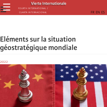
Skip
Vierte Internationale
☰
to
☰
Fourth International /
Cuarta Internacional
main
content
Eléments sur la situation
géostratégique mondiale
2022