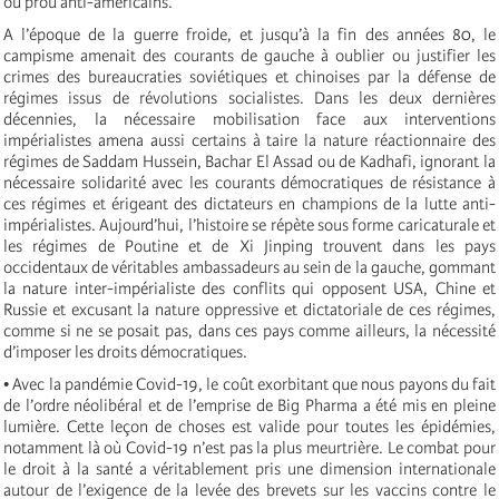
ou prou anti-américains.
A l’époque de la guerre froide, et jusqu’à la fin des années 80, le
campisme amenait des courants de gauche à oublier ou justifier les
crimes des bureaucraties soviétiques et chinoises par la défense de
régimes issus de révolutions socialistes. Dans les deux dernières
décennies, la nécessaire mobilisation face aux interventions
impérialistes amena aussi certains à taire la nature réactionnaire des
régimes de Saddam Hussein, Bachar El Assad ou de Kadhafi, ignorant la
nécessaire solidarité avec les courants démocratiques de résistance à
ces régimes et érigeant des dictateurs en champions de la lutte anti-
impérialistes. Aujourd’hui, l’histoire se répète sous forme caricaturale et
les régimes de Poutine et de Xi Jinping trouvent dans les pays
occidentaux de véritables ambassadeurs au sein de la gauche, gommant
la nature inter-impérialiste des conflits qui opposent USA, Chine et
Russie et excusant la nature oppressive et dictatoriale de ces régimes,
comme si ne se posait pas, dans ces pays comme ailleurs, la nécessité
d’imposer les droits démocratiques.
• Avec la pandémie Covid-19, le coût exorbitant que nous payons du fait
de l’ordre néolibéral et de l’emprise de Big Pharma a été mis en pleine
lumière. Cette leçon de choses est valide pour toutes les épidémies,
notamment là où Covid-19 n’est pas la plus meurtrière. Le combat pour
le droit à la santé a véritablement pris une dimension internationale
autour de l’exigence de la levée des brevets sur les vaccins contre le