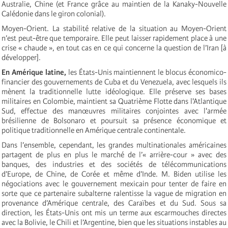
Australie, Chine (et France grâce au maintien de la Kanaky-Nouvelle
Calédonie dans le giron colonial).
Moyen-Orient. La stabilité relative de la situation au Moyen-Orient
n’est peut-être que temporaire. Elle peut laisser rapidement place à une
crise « chaude », en tout cas en ce qui concerne la question de l’Iran [à
développer].
En Amérique latine,
les États-Unis maintiennent le blocus économico-
financier des gouvernements de Cuba et du Venezuela, avec lesquels ils
mènent la traditionnelle lutte idéologique. Elle préserve ses bases
militaires en Colombie, maintient sa Quatrième Flotte dans l'Atlantique
Sud, effectue des manœuvres militaires conjointes avec l'armée
brésilienne de Bolsonaro et poursuit sa présence économique et
politique traditionnelle en Amérique centrale continentale.
Dans l’ensemble, cependant, les grandes multinationales américaines
partagent de plus en plus le marché de l’« arrière-cour » avec des
banques, des industries et des sociétés de télécommunications
d’Europe, de Chine, de Corée et même d’Inde. M. Biden utilise les
négociations avec le gouvernement mexicain pour tenter de faire en
sorte que ce partenaire subalterne ralentisse la vague de migration en
provenance d’Amérique centrale, des Caraïbes et du Sud. Sous sa
direction, les États-Unis ont mis un terme aux escarmouches directes
avec la Bolivie, le Chili et l’Argentine, bien que les situations instables au