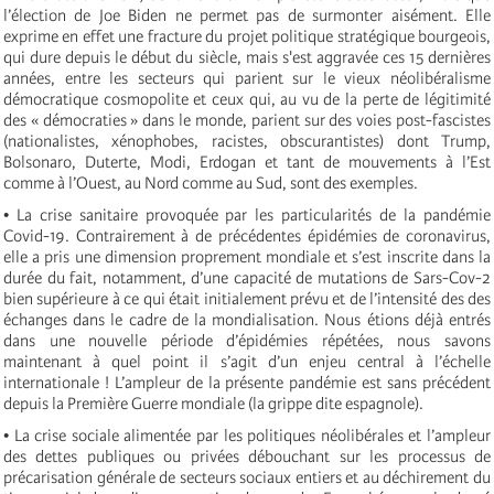
l’élection de Joe Biden ne permet pas de surmonter aisément. Elle
exprime en effet une fracture du projet politique stratégique bourgeois,
qui dure depuis le début du siècle, mais s'est aggravée ces 15 dernières
années, entre les secteurs qui parient sur le vieux néolibéralisme
démocratique cosmopolite et ceux qui, au vu de la perte de légitimité
des « démocraties » dans le monde, parient sur des voies post-fascistes
(nationalistes, xénophobes, racistes, obscurantistes) dont Trump,
Bolsonaro, Duterte, Modi, Erdogan et tant de mouvements à l’Est
comme à l’Ouest, au Nord comme au Sud, sont des exemples.
• La crise sanitaire provoquée par les particularités de la pandémie
Covid-19. Contrairement à de précédentes épidémies de coronavirus,
elle a pris une dimension proprement mondiale et s’est inscrite dans la
durée du fait, notamment, d’une capacité de mutations de Sars-Cov-2
bien supérieure à ce qui était initialement prévu et de l’intensité des des
échanges dans le cadre de la mondialisation. Nous étions déjà entrés
dans une nouvelle période d’épidémies répétées, nous savons
maintenant à quel point il s’agit d’un enjeu central à l’échelle
internationale ! L’ampleur de la présente pandémie est sans précédent
depuis la Première Guerre mondiale (la grippe dite espagnole).
• La crise sociale alimentée par les politiques néolibérales et l’ampleur
des dettes publiques ou privées débouchant sur les processus de
précarisation générale de secteurs sociaux entiers et au déchirement du