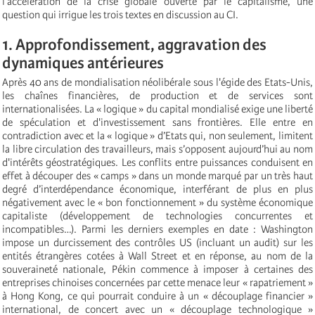
l’accélération de la crise globale ouverte par le capitalisme, une
question qui irrigue les trois textes en discussion au CI.
1. Approfondissement, aggravation des
dynamiques antérieures
Après 40 ans de mondialisation néolibérale sous l'égide des Etats-Unis,
les chaînes financières, de production et de services sont
internationalisées. La « logique » du capital mondialisé exige une liberté
de spéculation et d'investissement sans frontières. Elle entre en
contradiction avec et la « logique » d’Etats qui, non seulement, limitent
la libre circulation des travailleurs, mais s’opposent aujourd’hui au nom
d'intérêts géostratégiques. Les conflits entre puissances conduisent en
effet à découper des « camps » dans un monde marqué par un très haut
degré d’interdépendance économique, interférant de plus en plus
négativement avec le « bon fonctionnement » du système économique
capitaliste (développement de technologies concurrentes et
incompatibles…). Parmi les derniers exemples en date : Washington
impose un durcissement des contrôles US (incluant un audit) sur les
entités étrangères cotées à Wall Street et en réponse, au nom de la
souveraineté nationale, Pékin commence à imposer à certaines des
entreprises chinoises concernées par cette menace leur « rapatriement »
à Hong Kong, ce qui pourrait conduire à un « découplage financier »
international, de concert avec un « découplage technologique »