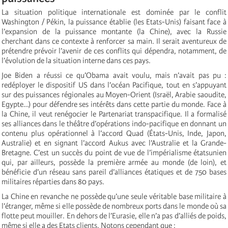
La situation politique internationale est dominée par le conflit
Washington / Pékin, la puissance établie (les Etats-Unis) faisant face à
l’expansion de la puissance montante (la Chine), avec la Russie
cherchant dans ce contexte à renforcer sa main. Il serait aventureux de
prétendre prévoir l’avenir de ces conflits qui dépendra, notamment, de
l’évolution de la situation interne dans ces pays.
Joe Biden a réussi ce qu’Obama avait voulu, mais n’avait pas pu :
redéployer le dispositif US dans l’océan Pacifique, tout en s’appuyant
sur des puissances régionales au Moyen-Orient (Israël, Arabie saoudite,
Egypte…) pour défendre ses intérêts dans cette partie du monde. Face à
la Chine, il veut renégocier le Partenariat transpacifique. Il a formalisé
ses alliances dans le théâtre d’opérations indo-pacifique en donnant un
contenu plus opérationnel à l’accord Quad (États-Unis, Inde, Japon,
Australie) et en signant l’accord Aukus avec l’Australie et la Grande-
Bretagne. C’est un succès du point de vue de l’impérialisme étatsunien
qui, par ailleurs, possède la première armée au monde (de loin), et
bénéficie d’un réseau sans pareil d’alliances étatiques et de 750 bases
militaires réparties dans 80 pays.
La Chine en revanche ne possède qu’une seule véritable base militaire à
l’étranger, même si elle possède de nombreux ports dans le monde où sa
flotte peut mouiller. En dehors de l’Eurasie, elle n’a pas d’alliés de poids,
même si elle a des Etats clients. Notons cependant que :