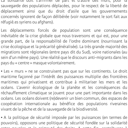
La solidarité doit s’affirmer de part et d’autre des murs, pour la
sauvegarde des populations déplacées, pour le respect de la liberté de
déplacement ainsi que du droit d’asile que les gouvernements
concernés ignorent de façon délibérée (voir notamment le sort fait aux
réfugié.es syriens ou afghans).
Les déplacements forcés de population sont une conséquence
inévitable de la crise globale que nous traversons et qui est, pour une
grande part, de la responsabilité de l’ordre dominant (nourrissant la
crise écologique et la précarité généralisée). La très grande majorité des
migrations sont régionales (entre pays dit du Sud), voire nationales (au
sein d’un même pays). Une réalité que le discours anti-migrants dans les
pays du « centre » masque volontairement.
• Les « murs » ne se construisent pas que sur les continents. Le droit
maritime façonné par l’intérêt des puissances multiplie des frontières
maritimes qui privatisent et contribue à militariser les mers et les
océans. L’avenir écologique de la planète et les conséquences du
réchauffement climatique se jouent pour une part importante dans les
océans. Les océans doivent (re)devenir un bien commun, des espaces de
coopération internationale au bénéfice des populations riveraines
vivant de la pêche et de la sauvegarde de la biodiversité.
• A la politique de sécurité imposée par les puissances (en termes de
pouvoirs), opposons une politique de sécurité fondée sur la solidarité