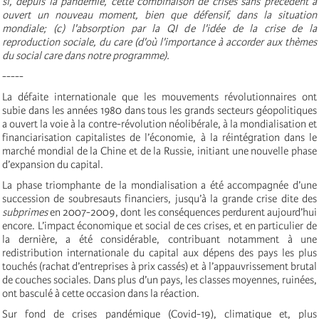
si, depuis la pandémie, cette combinaison de crises sans précédent a
ouvert un nouveau moment, bien que défensif, dans la situation
mondiale; (c) l'absorption par la QI de l'idée de la crise de la
reproduction sociale, du care (d'où l'importance à accorder aux thèmes
du social care dans notre programme).
-----
La défaite internationale que les mouvements révolutionnaires ont
subie dans les années 1980 dans tous les grands secteurs géopolitiques
a ouvert la voie à la contre-révolution néolibérale, à la mondialisation et
financiarisation capitalistes de l’économie, à la réintégration dans le
marché mondial de la Chine et de la Russie, initiant une nouvelle phase
d’expansion du capital.
La phase triomphante de la mondialisation a été accompagnée d’une
succession de soubresauts financiers, jusqu’à la grande crise dite des
subprimes
en 2007-2009, dont les conséquences perdurent aujourd’hui
encore. L’impact économique et social de ces crises, et en particulier de
la dernière, a été considérable, contribuant notamment à une
redistribution internationale du capital aux dépens des pays les plus
touchés (rachat d’entreprises à prix cassés) et à l’appauvrissement brutal
de couches sociales. Dans plus d’un pays, les classes moyennes, ruinées,
ont basculé à cette occasion dans la réaction.
Sur fond de crises pandémique (Covid-19), climatique et, plus