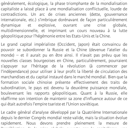
généralement, écologique, la phase triomphante de la mondialisation
capitaliste a laissé place à une mondialisation conflictuelle, lourde de
contradictions. Un arc de crises anciennes (dette, gouvernance
internationale, etc.) s’imbrique dorénavant de façon particulièrement
dynamique et explosive, ouvrant une crise globale,
multidimensionnelle, et imprimant un cours nouveau à la lutte
géopolitique pour l’hégémonie entre les Etats-Unis et la Chine.
Le grand capital impérialiste (Occident, Japon) était convaincu de
pouvoir se subordonner la Russie et la Chine (devenue l’atelier du
monde) – et il aurait pu en être ainsi. Il n’avait pas prévu que les
nouvelles classes bourgeoises en Chine, particulièrement, pourraient
s’appuyer sur l’héritage de la révolution (à commencer par
l’indépendance) pour utiliser à leur profit la liberté de circulation des
marchandises et du capital instauré dans le marché mondial. Bien que la
formation sociale chinoise présente effectivement des traits de
subordination, le pays est devenu la deuxième puissance mondiale,
bouleversant les rapports géopolitiques. Quant à la Russie, elle
réaffirme son intention de maintenir sa zone d’influence autour de ce
qui était autrefois l'empire tsariste et l'Union soviétique.
Le cadre général d’analyse développé par la Quatrième Internationale
depuis le dernier Congrès mondial reste valide, mais la situation évolue
rapidement. Nous devons prendre pleinement la mesure de