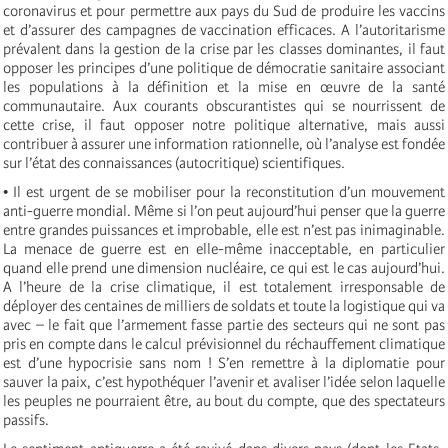
coronavirus et pour permettre aux pays du Sud de produire les vaccins
et d’assurer des campagnes de vaccination efficaces. A l’autoritarisme
prévalent dans la gestion de la crise par les classes dominantes, il faut
opposer les principes d’une politique de démocratie sanitaire associant
les populations à la définition et la mise en œuvre de la santé
communautaire. Aux courants obscurantistes qui se nourrissent de
cette crise, il faut opposer notre politique alternative, mais aussi
contribuer à assurer une information rationnelle, où l’analyse est fondée
sur l’état des connaissances (autocritique) scientifiques.
• Il est urgent de se mobiliser pour la reconstitution d’un mouvement
anti-guerre mondial. Même si l’on peut aujourd’hui penser que la guerre
entre grandes puissances et improbable, elle est n’est pas inimaginable.
La menace de guerre est en elle-même inacceptable, en particulier
quand elle prend une dimension nucléaire, ce qui est le cas aujourd’hui.
A l’heure de la crise climatique, il est totalement irresponsable de
déployer des centaines de milliers de soldats et toute la logistique qui va
avec – le fait que l’armement fasse partie des secteurs qui ne sont pas
pris en compte dans le calcul prévisionnel du réchauffement climatique
est d’une hypocrisie sans nom ! S’en remettre à la diplomatie pour
sauver la paix, c’est hypothéquer l’avenir et avaliser l’idée selon laquelle
les peuples ne pourraient être, au bout du compte, que des spectateurs
passifs.