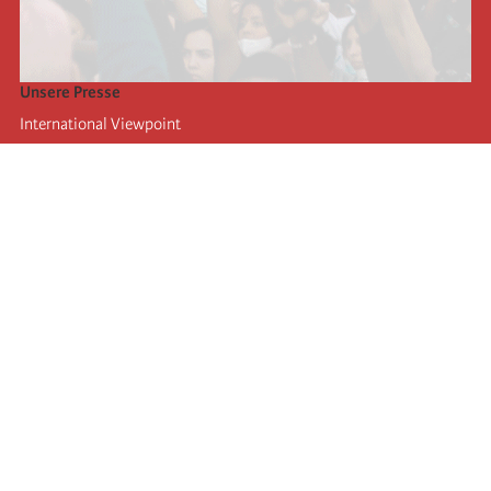
Unsere Presse
International Viewpoint
Punto de vista internacional
Inprecor
Facebook
Twitter
Die Internationale
Die letzten Kongresse der Internationale
Erklärungen des Büros der Vierten Internationale
Bildungseinrichtung IIRE
Jugend
Autors
Videos
RSS