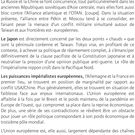
La Russie et la Chine se font concurrence, tout particulièrement dans les
anciennes Républiques soviétiques d’Asie centrale, mais elles font aussi
bloc contre l’Alliance atlantique et l’OTAN. [coupe]. Dans la situation
présente, l’alliance entre Pékin et Moscou tend à se consolider, en
faisant peser la menace d’un conflit militaire simultané autour de
Taïwan et aux frontières est- européennes.
Le Japon
est directement concerné par les deux points « chauds » que
sont la péninsule coréenne et Taiwan. Tokyo vise, en profitant de ce
contexte, à achever sa politique de réarmement complet, à s’émanciper
définitivement de la clause pacifiste de la Constitution japonaise et à
neutraliser la pression d’une opinion publique anti-guerre. Le rôle de
l’impérialisme nippon croît dans le Pacifique Nord.
Les puissances impérialistes européennes,
l’Allemagne et la France en
premier lieu, se trouvent en position de marginalité par rapport au
conflit USA/Chine. Plus généralement, elles se trouvent en situation de
faiblesse face aux enjeux internationaux. L’Union européenne est
affaiblie à la fois par le Brexit et le poids maintenu de la pandémie en
Europe de l’ouest, qui compromet sa place dans la reprise économique.
De plus, une série de ses contradictions se révèlent être un obstacle
pour jouer un rôle politique correspondant à son poids économique de
troisième pôle mondial.
L’Union européenne est, elle aussi, largement dépendante des chaînes