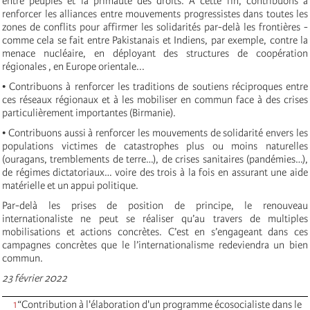
entre peuples et la primauté des droits. A cette fin, contribuons à
renforcer les alliances entre mouvements progressistes dans toutes les
zones de conflits pour affirmer les solidarités par-delà les frontières -
comme cela se fait entre Pakistanais et Indiens, par exemple, contre la
menace nucléaire, en déployant des structures de coopération
régionales , en Europe orientale...
• Contribuons à renforcer les traditions de soutiens réciproques entre
ces réseaux régionaux et à les mobiliser en commun face à des crises
particulièrement importantes (Birmanie).
• Contribuons aussi à renforcer les mouvements de solidarité envers les
populations victimes de catastrophes plus ou moins naturelles
(ouragans, tremblements de terre…), de crises sanitaires (pandémies…),
de régimes dictatoriaux… voire des trois à la fois en assurant une aide
matérielle et un appui politique.
Par-delà les prises de position de principe, le renouveau
internationaliste ne peut se réaliser qu’au travers de multiples
mobilisations et actions concrètes. C’est en s’engageant dans ces
campagnes concrètes que le l’internationalisme redeviendra un bien
commun.
23 février 2022
1
“Contribution à l'élaboration d'un programme écosocialiste dans le