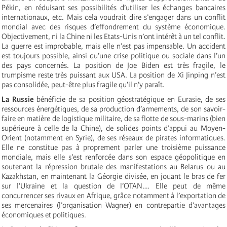
Pékin, en réduisant ses possibilités d’utiliser les échanges bancaires
internationaux, etc. Mais cela voudrait dire s’engager dans un conflit
mondial avec des risques d’effondrement du système économique.
Objectivement, ni la Chine ni les Etats-Unis n’ont intérêt à un tel conflit.
La guerre est improbable, mais elle n’est pas impensable. Un accident
est toujours possible, ainsi qu’une crise politique ou sociale dans l’un
des pays concernés. La position de Joe Biden est très fragile, le
trumpisme reste très puissant aux USA. La position de Xi Jinping n’est
pas consolidée, peut-être plus fragile qu’il n’y paraît.
La Russie
bénéficie de sa position géostratégique en Eurasie, de ses
ressources énergétiques, de sa production d’armements, de son savoir-
faire en matière de logistique militaire, de sa flotte de sous-marins (bien
supérieure à celle de la Chine), de solides points d’appui au Moyen-
Orient (notamment en Syrie), de ses réseaux de pirates informatiques.
Elle ne constitue pas à proprement parler une troisième puissance
mondiale, mais elle s'est renforcée dans son espace géopolitique en
soutenant la répression brutale des manifestations au Belarus ou au
Kazakhstan, en maintenant la Géorgie divisée, en jouant le bras de fer
sur l’Ukraine et la question de l’OTAN…. Elle peut de même
concurrencer ses rivaux en Afrique, grâce notamment à l’exportation de
ses mercenaires (l’organisation Wagner) en contrepartie d’avantages
économiques et politiques.