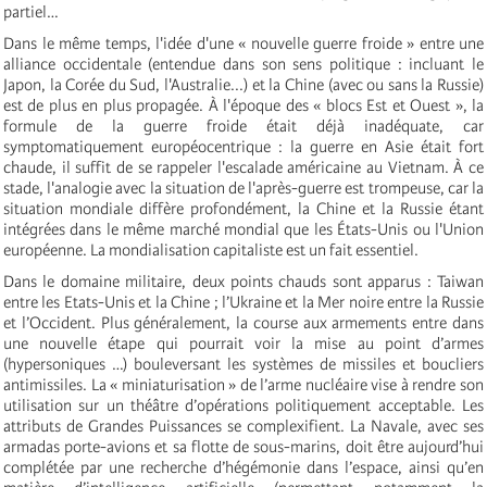
partiel…
Dans le même temps, l'idée d'une « nouvelle guerre froide » entre une
alliance occidentale (entendue dans son sens politique : incluant le
Japon, la Corée du Sud, l'Australie...) et la Chine (avec ou sans la Russie)
est de plus en plus propagée. À l'époque des « blocs Est et Ouest », la
formule de la guerre froide était déjà inadéquate, car
symptomatiquement européocentrique : la guerre en Asie était fort
chaude, il suffit de se rappeler l'escalade américaine au Vietnam. À ce
stade, l'analogie avec la situation de l'après-guerre est trompeuse, car la
situation mondiale diffère profondément, la Chine et la Russie étant
intégrées dans le même marché mondial que les États-Unis ou l'Union
européenne. La mondialisation capitaliste est un fait essentiel.
Dans le domaine militaire, deux points chauds sont apparus : Taiwan
entre les Etats-Unis et la Chine ; l’Ukraine et la Mer noire entre la Russie
et l’Occident. Plus généralement, la course aux armements entre dans
une nouvelle étape qui pourrait voir la mise au point d’armes
(hypersoniques …) bouleversant les systèmes de missiles et boucliers
antimissiles. La « miniaturisation » de l’arme nucléaire vise à rendre son
utilisation sur un théâtre d’opérations politiquement acceptable. Les
attributs de Grandes Puissances se complexifient. La Navale, avec ses
armadas porte-avions et sa flotte de sous-marins, doit être aujourd’hui
complétée par une recherche d’hégémonie dans l’espace, ainsi qu’en