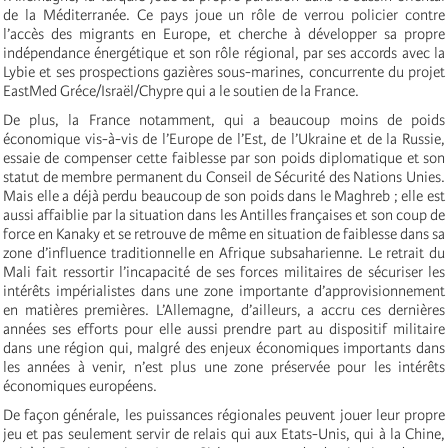
de la Méditerranée. Ce pays joue un rôle de verrou policier contre
l’accès des migrants en Europe, et cherche à développer sa propre
indépendance énergétique et son rôle régional, par ses accords avec la
Lybie et ses prospections gazières sous-marines, concurrente du projet
EastMed Gréce/Israël/Chypre qui a le soutien de la France.
De plus, la France notamment, qui a beaucoup moins de poids
économique vis-à-vis de l’Europe de l’Est, de l’Ukraine et de la Russie,
essaie de compenser cette faiblesse par son poids diplomatique et son
statut de membre permanent du Conseil de Sécurité des Nations Unies.
Mais elle a déjà perdu beaucoup de son poids dans le Maghreb ; elle est
aussi affaiblie par la situation dans les Antilles françaises et son coup de
force en Kanaky et se retrouve de même en situation de faiblesse dans sa
zone d’influence traditionnelle en Afrique subsaharienne. Le retrait du
Mali fait ressortir l’incapacité de ses forces militaires de sécuriser les
intérêts impérialistes dans une zone importante d’approvisionnement
en
matières premières. L’Allemagne, d’ailleurs, a accru ces dernières
années ses efforts pour elle aussi prendre part au dispositif militaire
dans une région qui, malgré des enjeux économiques importants dans
les années à venir, n’est plus une zone préservée pour les intérêts
économiques européens.
De façon générale, les puissances régionales peuvent jouer leur propre
jeu et pas seulement servir de relais qui aux Etats-Unis, qui à la Chine,