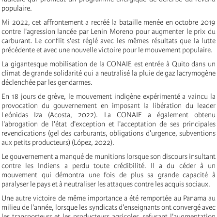
populaire.
Mi 2022, cet affrontement a recréé la bataille menée en octobre 2019
contre l'agression lancée par Lenin Moreno pour augmenter le prix du
carburant. Le conflit s'est réglé avec les mêmes résultats que la lutte
précédente et avec une nouvelle victoire pour le mouvement populaire.
La gigantesque mobilisation de la CONAIE est entrée à Quito dans un
climat de grande solidarité qui a neutralisé la pluie de gaz lacrymogène
déclenchée par les gendarmes.
En 18 jours de grève, le mouvement indigène expérimenté a vaincu la
provocation du gouvernement en imposant la libération du leader
Leónidas Iza (Acosta, 2022). La CONAIE a également obtenu
l'abrogation de l'état d'exception et l'acceptation de ses principales
revendications (gel des carburants, obligations d'urgence, subventions
aux petits producteurs) (López, 2022).
Le gouvernement a manqué de munitions lorsque son discours insultant
contre les Indiens a perdu toute crédibilité. Il a du céder à un
mouvement qui démontra une fois de plus sa grande capacité à
paralyser le pays et à neutraliser les attaques contre les acquis sociaux.
Une autre victoire de même importance a été remportée au Panama au
milieu de l'année, lorsque les syndicats d'enseignants ont convergé avec
les transporteurs et les producteurs agricoles, refusant l'augmentation