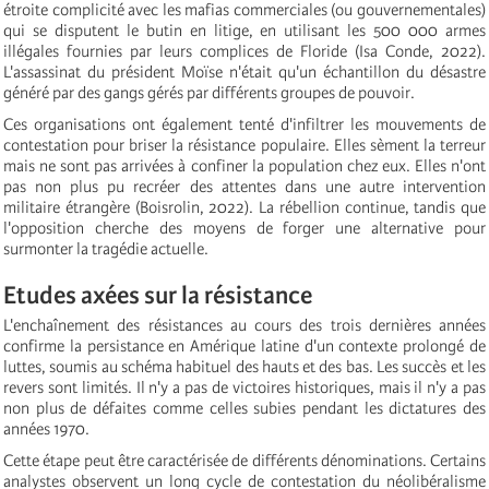
étroite complicité avec les mafias commerciales (ou gouvernementales)
qui se disputent le butin en litige, en utilisant les 500 000 armes
illégales fournies par leurs complices de Floride (Isa Conde, 2022).
L'assassinat du président Moïse n'était qu'un échantillon du désastre
généré par des gangs gérés par différents groupes de pouvoir.
Ces organisations ont également tenté d'infiltrer les mouvements de
contestation pour briser la résistance populaire. Elles sèment la terreur
mais ne sont pas arrivées à confiner la population chez eux. Elles n'ont
pas non plus pu recréer des attentes dans une autre intervention
militaire étrangère (Boisrolin, 2022). La rébellion continue, tandis que
l'opposition cherche des moyens de forger une alternative pour
surmonter la tragédie actuelle.
Etudes axées sur la résistance
L'enchaînement des résistances au cours des trois dernières années
confirme la persistance en Amérique latine d'un contexte prolongé de
luttes, soumis au schéma habituel des hauts et des bas. Les succès et les
revers sont limités. Il n'y a pas de victoires historiques, mais il n'y a pas
non plus de défaites comme celles subies pendant les dictatures des
années 1970.
Cette étape peut être caractérisée de différents dénominations. Certains
analystes observent un long cycle de contestation du néolibéralisme