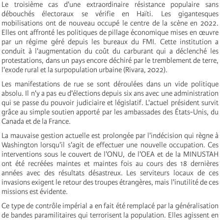
Le troisième cas d'une extraordinaire résistance populaire sans
débouchés électoraux se vérifie en Haïti. Les gigantesques
mobilisations ont de nouveau occupé le centre de la scène en 2022.
Elles ont affronté les politiques de pillage économique mises en œuvre
par un régime géré depuis les bureaux du FMI. Cette institution a
conduit à l'augmentation du coût du carburant qui a déclenché les
protestations, dans un pays encore déchiré par le tremblement de terre,
l'exode rural et la surpopulation urbaine (Rivara, 2022).
Les manifestations de rue se sont déroulées dans un vide politique
absolu. Il n'y a pas eu d'élections depuis six ans avec une administration
qui se passe du pouvoir judiciaire et législatif. L'actuel président survit
grâce au simple soutien apporté par les ambassades des États-Unis, du
Canada et de la France.
La mauvaise gestion actuelle est prolongée par l'indécision qui règne à
Washington lorsqu'il s'agit de effectuer une nouvelle occupation. Ces
interventions sous le couvert de l'ONU, de l'OEA et de la MINUSTAH
ont été recréées maintes et maintes fois au cours des 18 dernières
années avec des résultats désastreux. Les serviteurs locaux de ces
invasions exigent le retour des troupes étrangères, mais l'inutilité de ces
missions est évidente.
Ce type de contrôle impérial a en fait été remplacé par la généralisation
de bandes paramilitaires qui terrorisent la population. Elles agissent en