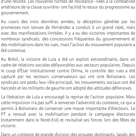
d'une révolte. Les nouvelles formes de résistance -liées à la combativté
antérieure de la classe ouvrière- ont facilité le retour du progressisme au
gouvernement.
Au cours des trois dernières années, la déception générée par les
promesses non tenues de Fernández a conduit à un grand rejet, mais
avec des manifestations limitées. Il y a eu des victoires importantes de
nombreux syndicats, des concessions fréquentes du gouvernement et
des mobilisations dans les rues, mais l'action du mouvement populaire a
été contenue.
Au Brésil, la victoire de Lula a été un exploit extraordinaire, dans un
cadre de relations sociales défavorables aux secteurs populaires. Depuis
le coup d'État institutionnel contre Dilma, le contrôle des rues a été
capturé par les secteurs conservateurs qui ont oint Bolsonaro. Les
syndicats ont perdu leur rôle principal, les mouvements sociaux ont été
harcelés et les militants de gauche ont adopté des attitudes défensives.
La libération de Lula a encouragé la reprise de l'action populaire. Mais
cette impulsion n'a pas suffi à renverser l'adversité du contexte, ce qui a
permis à Bolsonaro de conserver une masse importante d'électeurs. Le
PT a renoué avec la mobilisation pendant la campagne électorale
(notamment dans le Nord-Est) et revitalisé ses forces lors des fêtes de
victoire.
Dans un contexte de grande division des groupes dominants, lassés des