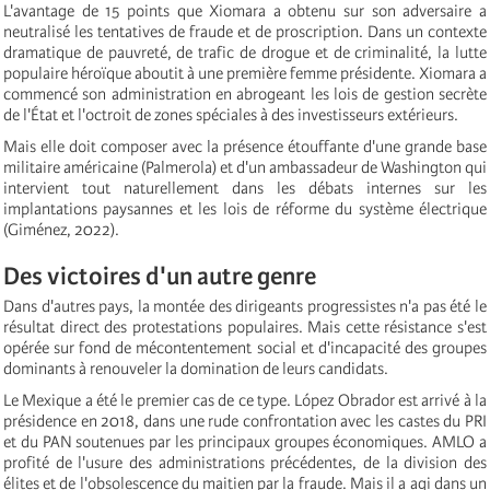
L'avantage de 15 points que Xiomara a obtenu sur son adversaire a
neutralisé les tentatives de fraude et de proscription. Dans un contexte
dramatique de pauvreté, de trafic de drogue et de criminalité, la lutte
populaire héroïque aboutit à une première femme présidente. Xiomara a
commencé son administration en abrogeant les lois de gestion secrète
de l'État et l'octroit de zones spéciales à des investisseurs extérieurs.
Mais elle doit composer avec la présence étouffante d'une grande base
militaire américaine (Palmerola) et d'un ambassadeur de Washington qui
intervient tout naturellement dans les débats internes sur les
implantations paysannes et les lois de réforme du système électrique
(Giménez, 2022).
Des victoires d'un autre genre
Dans d'autres pays, la montée des dirigeants progressistes n'a pas été le
résultat direct des protestations populaires. Mais cette résistance s'est
opérée sur fond de mécontentement social et d'incapacité des groupes
dominants à renouveler la domination de leurs candidats.
Le Mexique a été le premier cas de ce type. López Obrador est arrivé à la
présidence en 2018, dans une rude confrontation avec les castes du PRI
et du PAN soutenues par les principaux groupes économiques. AMLO a
profité de l'usure des administrations précédentes, de la division des
élites et de l'obsolescence du maitien par la fraude. Mais il a agi dans un