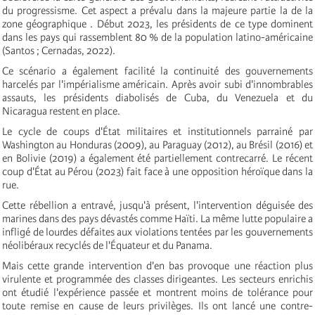
du progressisme. Cet aspect a prévalu dans la majeure partie la de la
zone géographique . Début 2023, les présidents de ce type dominent
dans les pays qui rassemblent 80 % de la population latino-américaine
(Santos ; Cernadas, 2022).
Ce scénario a également facilité la continuité des gouvernements
harcelés par l'impérialisme américain. Après avoir subi d'innombrables
assauts, les présidents diabolisés de Cuba, du Venezuela et du
Nicaragua restent en place.
Le cycle de coups d'État militaires et institutionnels parrainé par
Washington au Honduras (2009), au Paraguay (2012), au Brésil (2016) et
en Bolivie (2019) a également été partiellement contrecarré. Le récent
coup d'État au Pérou (2023) fait face à une opposition héroïque dans la
rue.
Cette rébellion a entravé, jusqu'à présent, l'intervention déguisée des
marines dans des pays dévastés comme Haïti. La même lutte populaire a
infligé de lourdes défaites aux violations tentées par les gouvernements
néolibéraux recyclés de l'Équateur et du Panama.
Mais cette grande intervention d'en bas provoque une réaction plus
virulente et programmée des classes dirigeantes. Les secteurs enrichis
ont étudié l'expérience passée et montrent moins de tolérance pour
toute remise en cause de leurs privilèges. Ils ont lancé une contre-