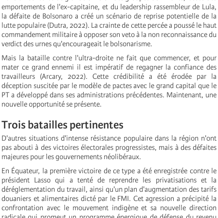
emportements de l'ex-capitaine, et du leadership rassembleur de Lula,
la défaite de Bolsonaro a créé un scénario de reprise potentielle de la
lutte populaire (Dutra, 2022). La crainte de cette percée a poussé le haut
commandement militaire à opposer son veto à la non reconnaissance du
verdict des urnes qu'encourageait le bolsonarisme.
Mais la bataille contre l'ultra-droite ne fait que commencer, et pour
mater ce grand ennemi il est impératif de regagner la confiance des
travailleurs (Arcary, 2022). Cette crédibilité a été érodée par la
déception suscitée par le modèle de pactes avec le grand capital que le
PT a développé dans ses administrations précédentes. Maintenant, une
nouvelle opportunité se présente.
Trois batailles pertinentes
D'autres situations d'intense résistance populaire dans la région n'ont
pas abouti à des victoires électorales progressistes, mais à des défaites
majeures pour les gouvernements néolibéraux.
En Équateur, la première victoire de ce type a été enregistrée contre le
président Lasso qui a tenté de reprendre les privatisations et la
déréglementation du travail, ainsi qu'un plan d'augmentation des tarifs
douaniers et alimentaires dicté par le FMI. Cet agression a précipité la
confrontation avec le mouvement indigène et sa nouvelle direction
radicale qui promeut un programme énergique de défense du revenu