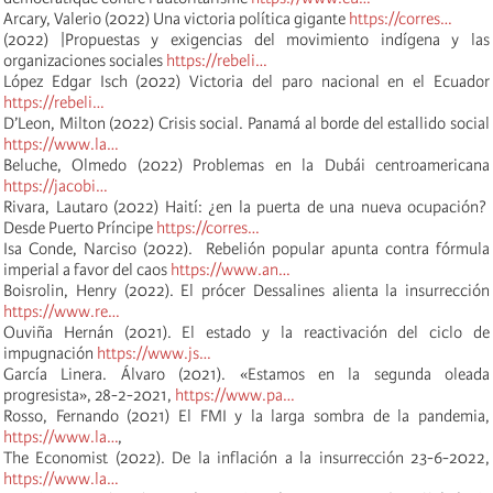
Arcary, Valerio (2022) Una victoria política gigante
https://corres…
(2022) |Propuestas y exigencias del movimiento indígena y las
organizaciones sociales
https://rebeli…
López Edgar Isch (2022) Victoria del paro nacional en el Ecuador
https://rebeli…
D’Leon, Milton (2022) Crisis social. Panamá al borde del estallido social
https://www.la…
Beluche, Olmedo (2022) Problemas en la Dubái centroamericana
https://jacobi…
Rivara, Lautaro (2022) Haití: ¿en la puerta de una nueva ocupación?
Desde Puerto Príncipe
https://corres…
Isa Conde, Narciso (2022). Rebelión popular apunta contra fórmula
imperial a favor del caos
https://www.an…
Boisrolin, Henry (2022). El prócer Dessalines alienta la insurrección
https://www.re…
Ouviña Hernán (2021). El estado y la reactivación del ciclo de
impugnación
https://www.js…
García Linera. Álvaro (2021). «Estamos en la segunda oleada
progresista», 28-2-2021,
https://www.pa…
Rosso, Fernando (2021) El FMI y la larga sombra de la pandemia,
https://www.la…
,
The Economist (2022). De la inflación a la insurrección 23-6-2022,
https://www.la…