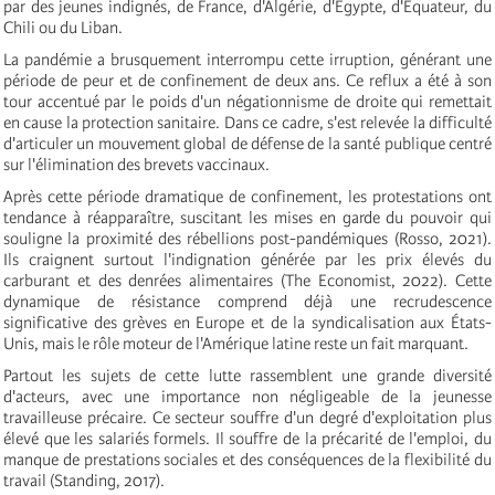
par des jeunes indignés, de France, d'Algérie, d'Égypte, d'Équateur, du
Chili ou du Liban.
La pandémie a brusquement interrompu cette irruption, générant une
période de peur et de confinement de deux ans. Ce reflux a été à son
tour accentué par le poids d'un négationnisme de droite qui remettait
en cause la protection sanitaire. Dans ce cadre, s'est relevée la difficulté
d'articuler un mouvement global de défense de la santé publique centré
sur l'élimination des brevets vaccinaux.
Après cette période dramatique de confinement, les protestations ont
tendance à réapparaître, suscitant les mises en garde du pouvoir qui
souligne la proximité des rébellions post-pandémiques (Rosso, 2021).
Ils craignent surtout l'indignation générée par les prix élevés du
carburant et des denrées alimentaires (The Economist, 2022). Cette
dynamique de résistance comprend déjà une recrudescence
significative des grèves en Europe et de la syndicalisation aux États-
Unis, mais le rôle moteur de l'Amérique latine reste un fait marquant.
Partout les sujets de cette lutte rassemblent une grande diversité
d'acteurs, avec une importance non négligeable de la jeunesse
travailleuse précaire. Ce secteur souffre d'un degré d'exploitation plus
élevé que les salariés formels. Il souffre de la précarité de l'emploi, du
manque de prestations sociales et des conséquences de la flexibilité du
travail (Standing, 2017).