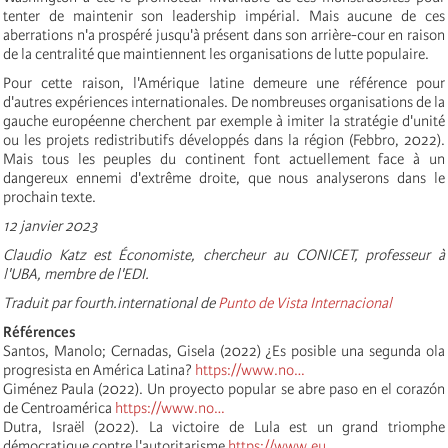
tenter de maintenir son leadership impérial. Mais aucune de ces
aberrations n'a prospéré jusqu'à présent dans son arrière-cour en raison
de la centralité que maintiennent les organisations de lutte populaire.
Pour cette raison, l'Amérique latine demeure une référence pour
d'autres expériences internationales. De nombreuses organisations de la
gauche européenne cherchent par exemple à imiter la stratégie d'unité
ou les projets redistributifs développés dans la région (Febbro, 2022).
Mais tous les peuples du continent font actuellement face à un
dangereux ennemi d'extrême droite, que nous analyserons dans le
prochain texte.
12 janvier 2023
Claudio Katz est Économiste, chercheur au CONICET, professeur à
l'UBA, membre de l'EDI.
Traduit par fourth.international de
Punto de Vista Internacional
Références
Santos, Manolo; Cernadas, Gisela (2022) ¿Es posible una segunda ola
progresista en América Latina?
https://www.no…
Giménez Paula (2022). Un proyecto popular se abre paso en el corazón
de Centroamérica
https://www.no…
Dutra, Israël (2022). La victoire de Lula est un grand triomphe
démocratique contre l'autoritarisme
https://www.eu…