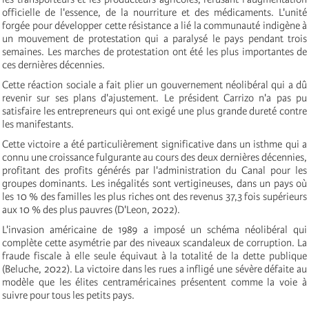
officielle de l'essence, de la nourriture et des médicaments. L'unité
forgée pour développer cette résistance a lié la communauté indigène à
un mouvement de protestation qui a paralysé le pays pendant trois
semaines. Les marches de protestation ont été les plus importantes de
ces dernières décennies.
Cette réaction sociale a fait plier un gouvernement néolibéral qui a dû
revenir sur ses plans d'ajustement. Le président Carrizo n'a pas pu
satisfaire les entrepreneurs qui ont exigé une plus grande dureté contre
les manifestants.
Cette victoire a été particulièrement significative dans un isthme qui a
connu une croissance fulgurante au cours des deux dernières décennies,
profitant des profits générés par l'administration du Canal pour les
groupes dominants. Les inégalités sont vertigineuses, dans un pays où
les 10 % des familles les plus riches ont des revenus 37,3 fois supérieurs
aux 10 % des plus pauvres (D'Leon, 2022).
L'invasion américaine de 1989 a imposé un schéma néolibéral qui
complète cette asymétrie par des niveaux scandaleux de corruption. La
fraude fiscale à elle seule équivaut à la totalité de la dette publique
(Beluche, 2022). La victoire dans les rues a infligé une sévère défaite au
modèle que les élites centraméricaines présentent comme la voie à
suivre pour tous les petits pays.