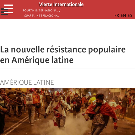
Skip
Vierte Internationale
☰
to
☰
Fourth International /
Cuarta Internacional
main
content
La nouvelle résistance populaire
en Amérique latine
AMÉRIQUE LATINE