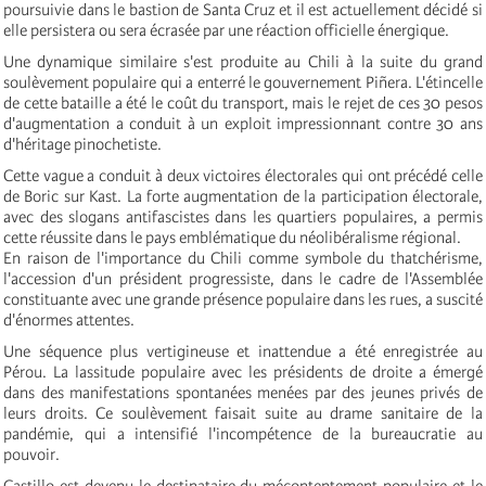
poursuivie dans le bastion de Santa Cruz et il est actuellement décidé si
elle persistera ou sera écrasée par une réaction officielle énergique.
Une dynamique similaire s'est produite au Chili à la suite du grand
soulèvement populaire qui a enterré le gouvernement Piñera. L'étincelle
de cette bataille a été le coût du transport, mais le rejet de ces 30 pesos
d'augmentation a conduit à un exploit impressionnant contre 30 ans
d'héritage pinochetiste.
Cette vague a conduit à deux victoires électorales qui ont précédé celle
de Boric sur Kast. La forte augmentation de la participation électorale,
avec des slogans antifascistes dans les quartiers populaires, a permis
cette réussite dans le pays emblématique du néolibéralisme régional.
En raison de l'importance du Chili comme symbole du thatchérisme,
l'accession d'un président progressiste, dans le cadre de l'Assemblée
constituante avec une grande présence populaire dans les rues, a suscité
d'énormes attentes.
Une séquence plus vertigineuse et inattendue a été enregistrée au
Pérou. La lassitude populaire avec les présidents de droite a émergé
dans des manifestations spontanées menées par des jeunes privés de
leurs droits. Ce soulèvement faisait suite au drame sanitaire de la
pandémie, qui a intensifié l'incompétence de la bureaucratie au
pouvoir.
Castillo est devenu le destinataire du mécontentement populaire et le