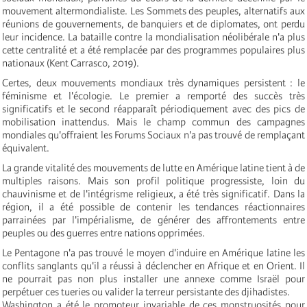
mouvement altermondialiste. Les Sommets des peuples, alternatifs aux
réunions de gouvernements, de banquiers et de diplomates, ont perdu
leur incidence. La bataille contre la mondialisation néolibérale n'a plus
cette centralité et a été remplacée par des programmes populaires plus
nationaux (Kent Carrasco, 2019).
Certes, deux mouvements mondiaux très dynamiques persistent : le
féminisme et l'écologie. Le premier a remporté des succès très
significatifs et le second réapparaît périodiquement avec des pics de
mobilisation inattendus. Mais le champ commun des campagnes
mondiales qu'offraient les Forums Sociaux n'a pas trouvé de remplaçant
équivalent.
La grande vitalité des mouvements de lutte en Amérique latine tient à de
multiples raisons. Mais son profil politique progressiste, loin du
chauvinisme et de l'intégrisme religieux, a été très significatif. Dans la
région, il a été possible de contenir les tendances réactionnaires
parrainées par l'impérialisme, de générer des affrontements entre
peuples ou des guerres entre nations opprimées.
Le Pentagone n'a pas trouvé le moyen d'induire en Amérique latine les
conflits sanglants qu'il a réussi à déclencher en Afrique et en Orient. Il
ne pourrait pas non plus installer une annexe comme Israël pour
perpétuer ces tueries ou valider la terreur persistante des djihadistes.
Washington a été le promoteur invariable de ces monstruosités pour