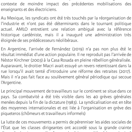
contexte de moindre impact des précédentes mobilisations des
enseignants et des électriciens.
Au Mexique, les syndicats ont été très touchés par la réorganisation de
l'industrie et n'ont pas été déterminants dans le tournant politique
actuel. AMLO entretient une relation ambiguë avec la référence
historique cardéniste, mais il a inauguré une administration très
éloignée de ses prédécesseurs néolibéraux.
En Argentine, l'arrivée de Fernández (2019) n'a pas non plus été le
résultat immédiat d'une action populaire. Il ne reproduit pas l'arrivée de
Néstor Kirchner (2003) à la Casa Rosada en pleine rébellion généralisée.
Auparavant, le droitier Macri avait essuyé un revers retentissant dans la
rue lorsqu'il avait tenté d'introduire une réforme des retraites (2017).
Mais il n'a pas fait face au soulèvement général périodique qui secoue
l'Argentine.
Le principal mouvement de travailleurs sur le continent se situe dans ce
pays. Sa combatvité a été très visible dans les 40 grèves générales
menées depuis la fin de la dictature (1983). La syndicalisation est en tête
des moyennes internationales et est liée à l'organisation en grève des
piqueteros (chômeurs et travailleurs informels)
La lutte de ces mouvements a permis de pérenniser les aides sociales de
l'État que les classes dirigeantes ont accordé sous la grande crainte