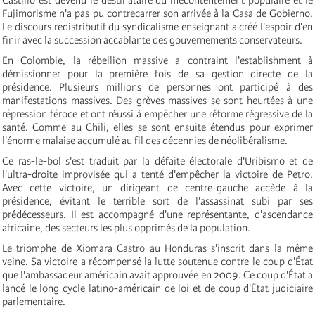
Fujimorisme n'a pas pu contrecarrer son arrivée à la Casa de Gobierno.
Le discours redistributif du syndicalisme enseignant a créé l'espoir d'en
finir avec la succession accablante des gouvernements conservateurs.
En Colombie, la rébellion massive a contraint l'establishment à
démissionner pour la première fois de sa gestion directe de la
présidence. Plusieurs millions de personnes ont participé à des
manifestations massives. Des grèves massives se sont heurtées à une
répression féroce et ont réussi à empêcher une réforme régressive de la
santé. Comme au Chili, elles se sont ensuite étendus pour exprimer
l'énorme malaise accumulé au fil des décennies de néolibéralisme.
Ce ras-le-bol s'est traduit par la défaite électorale d'Uribismo et de
l'ultra-droite improvisée qui a tenté d'empêcher la victoire de Petro.
Avec cette victoire, un dirigeant de centre-gauche accède à la
présidence, évitant le terrible sort de l'assassinat subi par ses
prédécesseurs. Il est accompagné d'une représentante, d'ascendance
africaine, des secteurs les plus opprimés de la population.
Le triomphe de Xiomara Castro au Honduras s'inscrit dans la même
veine. Sa victoire a récompensé la lutte soutenue contre le coup d'État
que l'ambassadeur américain avait approuvée en 2009. Ce coup d'État a
lancé le long cycle latino-américain de loi et de coup d'État judiciaire
parlementaire.