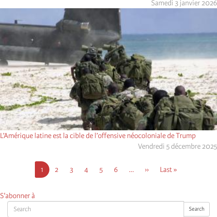
Samedi 3 janvier 2026
L’Amérique latine est la cible de l’offensive néocoloniale de Trump
Vendredi 5 décembre 2025
Pagination
Page
1
Page
2
Page
3
Page
4
Page
5
Page
6
…
Page
››
Dernière
Last »
courante
suivante
page
S'abonner à
Search
Search