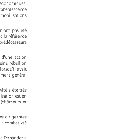
s économiques.
l'obsolescence
 mobilisations
 n'ont pas été
c la référence
prédécesseurs
 d'une action
eine rébellion
orsqu'il avait
vement général
ité a été très
lisation est en
s (chômeurs et
es dirigeantes
à la combativté
de Fernández a