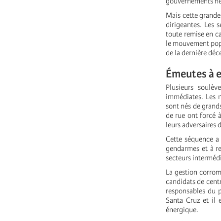
gouvernements néo
Mais cette grande
dirigeantes. Les 
toute remise en ca
le mouvement popul
de la dernière déc
Émeutes à e
Plusieurs soulèv
immédiates. Les n
sont nés de grand
de rue ont forcé à
leurs adversaires 
Cette séquence a 
gendarmes et à ren
secteurs interméd
La gestion corromp
candidats de cent
responsables du p
Santa Cruz et il 
énergique.