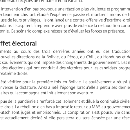
libéraux recyclés de l'Équateur et du Panama.
 intervention d'en bas provoque une réaction plus virulente et programm
secteurs enrichis ont étudié l'expérience passée et montrent moins de 
use de leurs privilèges. Ils ont lancé une contre-offensive d'extrême-dro
aire. Ils aspirent à reprendre avec plus de violence la restauration conse
ennie. Ce scénario complexe nécessite d'évaluer les forces en présence.
ffet électoral
ements au cours des trois dernières années ont eu des traduction
ouvelles directions de la Bolivie, du Pérou, du Chili, du Honduras et 
s soulèvements qui ont imposé des changements de gouvernement. Les m
 des élections qui ont conduit à des victoires pour les candidats progre
d'extrême droite.
été vérifiée pour la première fois en Bolivie. Le soulèvement a réussi à
verser la dictature. Añez a jeté l'éponge lorsqu'elle a perdu ses derniers
iaires qui accompagnaient initialement son aventure.
ue de la pandémie a renforcé cet isolement et dilué la continuité civile 
re-droit. La rébellion d'en bas a imposé le retour du MAS au gouvernemen
utsch sont jugés et emprisonnés. La conspiration s'est poursuivie dans
est actuellement décidé si elle persistera ou sera écrasée par une réact