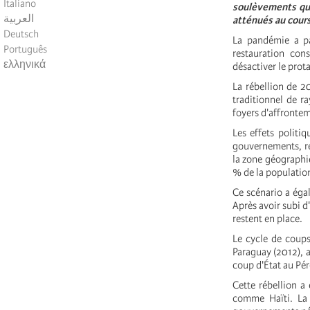
Italiano
soulèvements qui
العربية
atténués au cours
Deutsch
La pandémie a pa
Português
restauration con
ελληνικά
désactiver le pro
La rébellion de 2
traditionnel de ra
foyers d'affrontem
Les effets politiq
gouvernements, rec
la zone géographi
% de la populatio
Ce scénario a éga
Après avoir subi d
restent en place.
Le cycle de coups
Paraguay (2012), a
coup d'État au Pér
Cette rébellion a
comme Haïti. La 