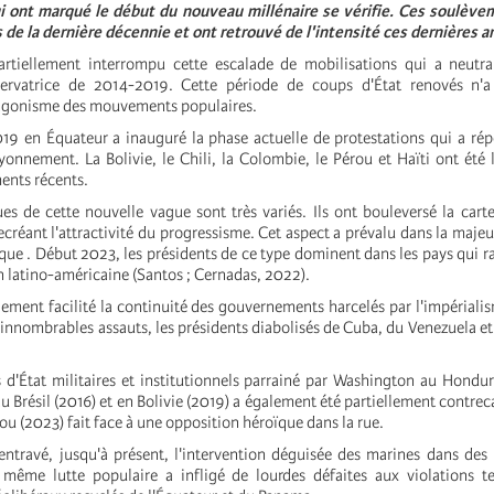
 ont marqué le début du nouveau millénaire se vérifie. Ces soulève
 de la dernière décennie et ont retrouvé de l'intensité ces dernières a
rtiellement interrompu cette escalade de mobilisations qui a neutral
servatrice de 2014-2019. Cette période de coups d'État renovés n'a
tagonisme des mouvements populaires.
019 en Équateur a inauguré la phase actuelle de protestations qui a ré
yonnement. La Bolivie, le Chili, la Colombie, le Pérou et Haïti ont été 
ents récents.
ues de cette nouvelle vague sont très variés. Ils ont bouleversé la cart
réant l'attractivité du progressisme. Cet aspect a prévalu dans la majeur
que . Début 2023, les présidents de ce type dominent dans les pays qui 
n latino-américaine (Santos ; Cernadas, 2022).
lement facilité la continuité des gouvernements harcelés par l'impériali
'innombrables assauts, les présidents diabolisés de Cuba, du Venezuela e
 d'État militaires et institutionnels parrainé par Washington au Hondu
u Brésil (2016) et en Bolivie (2019) a également été partiellement contrec
ou (2023) fait face à une opposition héroïque dans la rue.
 entravé, jusqu'à présent, l'intervention déguisée des marines dans des
même lutte populaire a infligé de lourdes défaites aux violations te