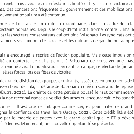
d rejet, mais avec des manifestations limitées. Il y a eu des victoires 
s, des concessions fréquentes du gouvernement et des mobilisations d
mouvement populaire a été contenue.
toire de Lula a été un exploit extraordinaire, dans un cadre de rela
ecteurs populaires. Depuis le coup d'État institutionnel contre Dilma, l
 par les secteurs conservateurs qui ont oint Bolsonaro. Les syndicats ont 
uvements sociaux ont été harcelés et les militants de gauche ont adopté
ula a encouragé la reprise de l'action populaire. Mais cette impulsion n
rsité du contexte, ce qui a permis à Bolsonaro de conserver une mas
T a renoué avec la mobilisation pendant la campagne électorale (nota
lisé ses forces lors des fêtes de victoire.
de grande division des groupes dominants, lassés des emportements de l
assembleur de Lula, la défaite de Bolsonaro a créé un scénario de reprise 
e (Dutra, 2022). La crainte de cette percée a poussé le haut commandeme
à la non reconnaissance du verdict des urnes qu'encourageait le bolsonar
contre l'ultra-droite ne fait que commencer, et pour mater ce grand 
ner la confiance des travailleurs (Arcary, 2022). Cette crédibilité a été
ée par le modèle de pactes avec le grand capital que le PT a dével
récédentes. Maintenant, une nouvelle opportunité se présente.