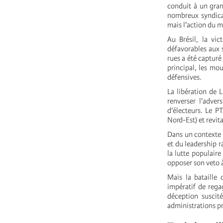
conduit à un gran
nombreux syndicat
mais l'action du 
Au Brésil, la vic
défavorables aux s
rues a été capturé
principal, les mo
défensives.
La libération de L
renverser l'adve
d'électeurs. Le P
Nord-Est) et revita
Dans un contexte 
et du leadership r
la lutte populair
opposer son veto 
Mais la bataille 
impératif de regag
déception suscit
administrations p