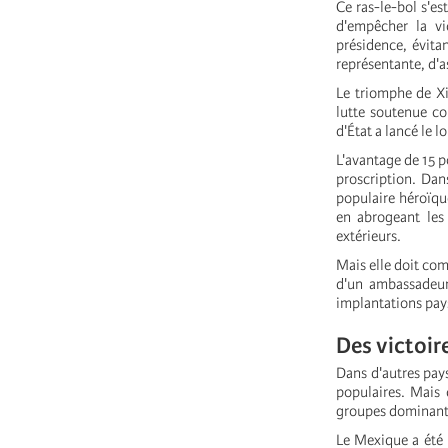
Ce ras-le-bol s'es
d'empêcher la vi
présidence, évitan
représentante, d'a
Le triomphe de Xi
lutte soutenue c
d'État a lancé le l
L'avantage de 15 p
proscription. Dan
populaire héroïq
en abrogeant les 
extérieurs.
Mais elle doit com
d'un ambassadeur
implantations pay
Des victoir
Dans d'autres pays
populaires. Mais 
groupes dominants
Le Mexique a été 