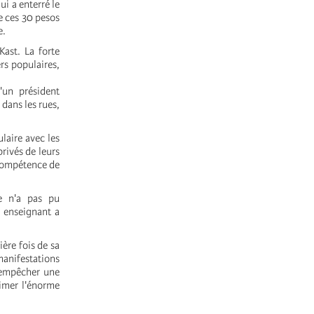
i a enterré le
de ces 30 pesos
e.
Kast. La forte
rs populaires,
'un président
dans les rues,
laire avec les
rivés de leurs
ncompétence de
me n'a pas pu
e enseignant a
ère fois de sa
manifestations
à empêcher une
rimer l'énorme