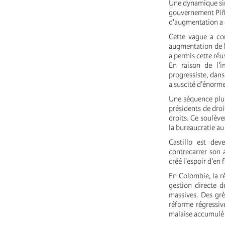
Une dynamique simi
gouvernement Piñer
d'augmentation a 
Cette vague a con
augmentation de la
a permis cette réu
En raison de l'
progressiste, dans
a suscité d'énorme
Une séquence plus 
présidents de dro
droits. Ce soulève
la bureaucratie au
Castillo est de
contrecarrer son 
créé l'espoir d'en
En Colombie, la ré
gestion directe d
massives. Des grè
réforme régressiv
malaise accumulé 