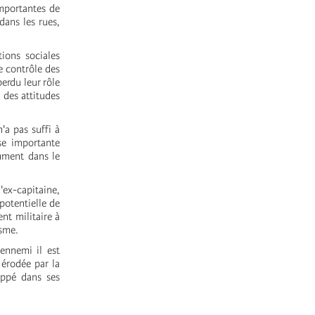
importantes de
ans les rues,
tions sociales
e contrôle des
perdu leur rôle
 des attitudes
'a pas suffi à
se importante
mment dans le
'ex-capitaine,
potentielle de
nt militaire à
isme.
ennemi il est
 érodée par la
oppé dans ses