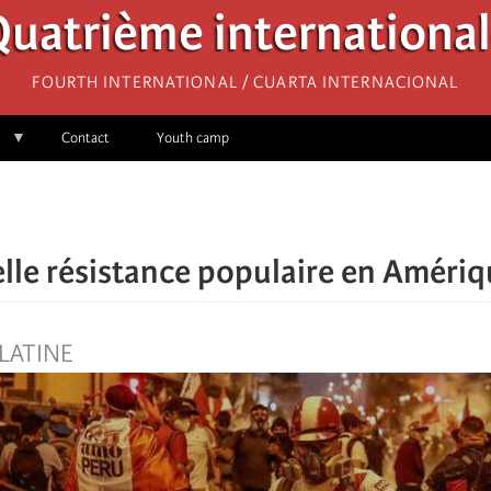
uatrième internationa
Fourth International / Cuarta Internacional
Contact
Youth camp
lle résistance populaire en Amériq
LATINE