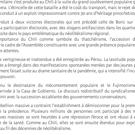
laire s'est produite au Chili à la suite du grand soulèvement populaire qu
a. L'étincelle de cette bataille a été le coût du transport, mais le rejet 
conduit à un exploit impressionnant contre 30 ans d'héritage pinochetist
duit à deux victoires électorales qui ont précédé celle de Boric sur 
 participation électorale, avec des slogans antifascistes dans les quartie
ssite dans le pays emblématique du néolibéralisme régional.
importance du Chili comme symbole du thatchérisme, l'accession d
 le cadre de l'Assemblée constituante avec une grande présence populaire 
s attentes.
vertigineuse et inattendue a été enregistrée au Pérou. La lassitude popu
ite a émergé dans des manifestations spontanées menées par des jeunes p
ment faisait suite au drame sanitaire de la pandémie, qui a intensifié l'i
 pouvoir.
venu le destinataire du mécontentement populaire et le Fujimoris
arrivée à la Casa de Gobierno. Le discours redistributif du syndicalism
 finir avec la succession accablante des gouvernements conservateurs.
bellion massive a contraint l'establishment à démissionner pour la premi
e la présidence. Plusieurs millions de personnes ont participé à des 
ves massives se sont heurtées à une répression féroce et ont réussi 
e de la santé. Comme au Chili, elles se sont ensuite étendus pour exp
au fil des décennies de néolibéralisme.