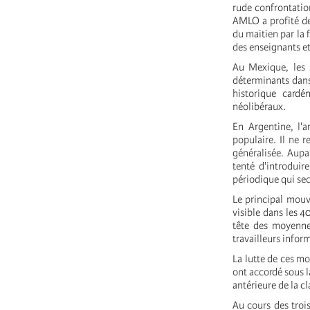
rude confrontatio
AMLO a profité de 
du maitien par la 
des enseignants et
Au Mexique, les s
déterminants dans
historique cardé
néolibéraux.
En Argentine, l'a
populaire. Il ne 
généralisée. Aupar
tenté d'introduir
périodique qui sec
Le principal mouv
visible dans les 4
tête des moyennes
travailleurs inform
La lutte de ces mo
ont accordé sous l
antérieure de la c
Au cours des troi