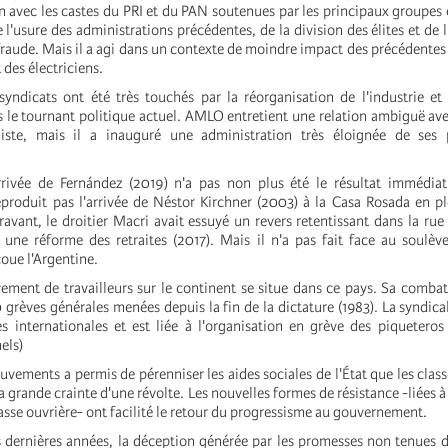
n avec les castes du PRI et du PAN soutenues par les principaux groupe
l'usure des administrations précédentes, de la division des élites et de 
fraude. Mais il a agi dans un contexte de moindre impact des précédentes
 des électriciens.
yndicats ont été très touchés par la réorganisation de l'industrie et
 le tournant politique actuel. AMLO entretient une relation ambiguë ave
niste, mais il a inauguré une administration très éloignée de ses 
rrivée de Fernández (2019) n'a pas non plus été le résultat immédiat
reproduit pas l'arrivée de Néstor Kirchner (2003) à la Casa Rosada en pl
avant, le droitier Macri avait essuyé un revers retentissant dans la rue l
e une réforme des retraites (2017). Mais il n'a pas fait face au soulè
oue l'Argentine.
ement de travailleurs sur le continent se situe dans ce pays. Sa combatv
0 grèves générales menées depuis la fin de la dictature (1983). La syndica
 internationales et est liée à l'organisation en grève des piquetero
els)
uvements a permis de pérenniser les aides sociales de l'État que les class
a grande crainte d'une révolte. Les nouvelles formes de résistance -liées 
lasse ouvrière- ont facilité le retour du progressisme au gouvernement.
s dernières années, la déception générée par les promesses non tenues 