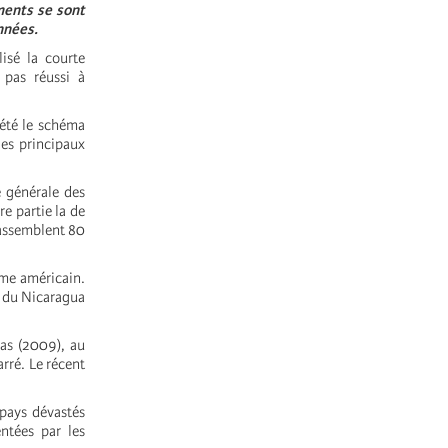
ments se sont
nnées.
isé la courte
 pas réussi à
pété le schéma
les principaux
e générale des
e partie la de
rassemblent 80
sme américain.
t du Nicaragua
ras (2009), au
arré. Le récent
 pays dévastés
ntées par les