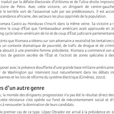
t traduit par la défaite électorale d'Uribismo et de l'ultra-droite improvi
ctoire de Petro. Avec cette victoire, un dirigeant de centre-gauch
t le terrible sort de l'assassinat subi par ses prédécesseurs. Il est ac
scendance africaine, des secteurs les plus opprimés de la population.
omara Castro au Honduras s'inscrit dans la même veine. Sa victoire a
ontre le coup d'État que l'ambassadeur américain avait approuvée en 
ong cycle latino-américain de loi et de coup d'État judiciaire parlementaire
oints que Xiomara a obtenu sur son adversaire a neutralisé les tentatives 
s un contexte dramatique de pauvreté, de trafic de drogue et de crimina
ue aboutit à une première femme présidente. Xiomara a commencé son a
lois de gestion secrète de l'État et l'octroit de zones spéciales à des
poser avec la présence étouffante d'une grande base militaire américaine 
 de Washington qui intervient tout naturellement dans les débats int
sannes et les lois de réforme du système électrique (Giménez, 2022).
es d'un autre genre
, la montée des dirigeants progressistes n'a pas été le résultat direct de
cette résistance s'est opérée sur fond de mécontentement social et d'
 à renouveler la domination de leurs candidats.
le premier cas de ce type. López Obrador est arrivé à la présidence en 