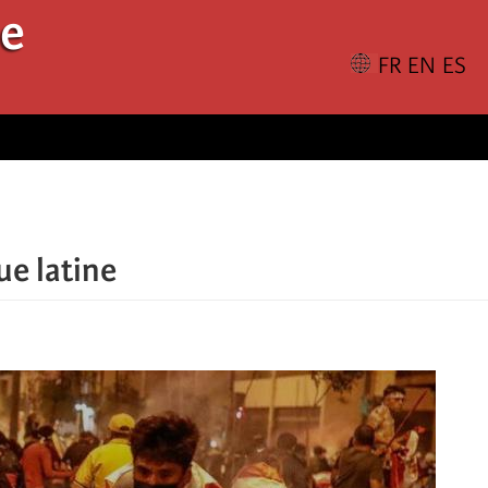
le
ue latine