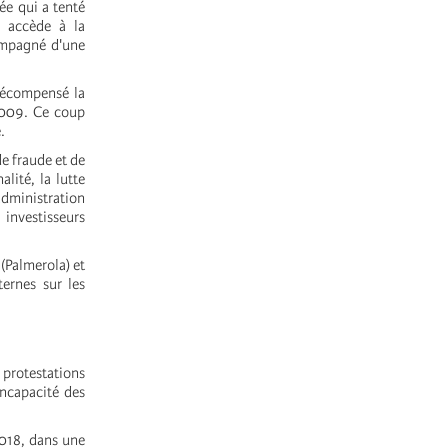
sée qui a tenté
e accède à la
compagné d'une
 récompensé la
2009. Ce coup
.
de fraude et de
lité, la lutte
dministration
 investisseurs
(Palmerola) et
ernes sur les
s protestations
incapacité des
2018, dans une