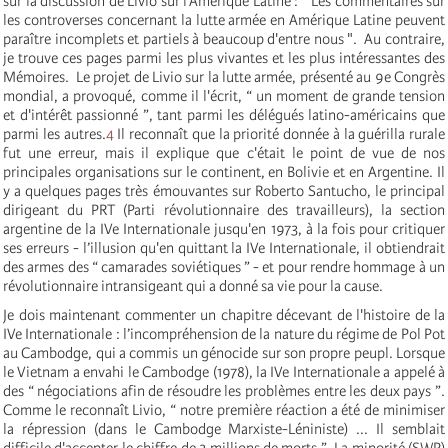
sur la discussion de Livio sur l'Amérique Latine : " Les commentaires sur
les controverses concernant la lutte armée en Amérique Latine peuvent
paraître incomplets et partiels à beaucoup d'entre nous ". Au contraire,
je trouve ces pages parmi les plus vivantes et les plus intéressantes des
Mémoires. Le projet de Livio sur la lutte armée, présenté au 9e Congrès
mondial, a provoqué, comme il l'écrit, “ un moment de grande tension
et d'intérêt passionné ”, tant parmi les délégués latino-américains que
parmi les autres.
4
Il reconnaît que la priorité donnée à la guérilla rurale
fut une erreur, mais il explique que c'était le point de vue de nos
principales organisations sur le continent, en Bolivie et en Argentine. Il
y a quelques pages très émouvantes sur Roberto Santucho, le principal
dirigeant du PRT (Parti révolutionnaire des travailleurs), la section
argentine de la IV
e
Internationale
jusqu'en 1973, à la fois pour critiquer
ses erreurs - l’illusion qu'en quittant la IV
e
Internationale
, il obtiendrait
des armes des “ camarades soviétiques ” - et pour rendre hommage à un
révolutionnaire intransigeant qui a donné sa vie pour la cause.
Je dois maintenant commenter un chapitre décevant de l'histoire de la
IV
e
Internationale
: l’incompréhension de la nature du régime de Pol Pot
au Cambodge, qui a commis un génocide sur son propre peupl. Lorsque
le Vietnam a envahi le Cambodge (1978), la IV
e
Internationale
a appelé à
des “ négociations afin de résoudre les problèmes entre les deux pays ”.
Comme le reconnaît Livio, “ notre première réaction a été de minimiser
la répression (dans le Cambodge Marxiste-Léniniste) ... Il semblait
difficile d'accepter le chiffre de 3 millions de morts ”. La minorité (SWP)