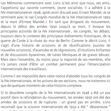
Les Mémoires commencent avec Livio (c'est ainsi que nous, ses amis,
l'appelions) qui raconte comment, jeune socialiste, il a adhéré à la
IV
e
Internationale
en 1948, après avoir discuté avec Ernest Mandel, et se
terminent avec le 14e Congrès mondial de la IV
e
Internationale
en 1995
et la mort d'Ernest Mandel.
2
En tant que dirigeant du mouvement,
depuis le début des années 1950 jusqu'à sa mort, il évoque les
principales activités de la IV
e
Internationale
, les congrès, les débats,
toujours dans le contexte des principaux événements historiques, de la
guerre de Corée à la chute du mur de Berlin. Comme le décrit Livio, il
s'agit d'une histoire de scissions et de réunifications (suivies de
nouvelles scissions), d'avancées et de régressions, d'intuitions brillantes
et de discussions byzantines, de luttes héroïques et de graves bévues.
Mais dans l'ensemble, du moins pour la majorité de ses membres, elle
n'a jamais cessé d'être un combat permanent pour l'émancipation
internationale des travailleurs.
Comme il est impossible dans cette notice d'aborder tous les congrès de
la IV
e
Internationale
, et les actions de ses sections, nous ne traiterons ici
que de quelques moments de cette histoire complexe.
Si le deuxième congrès de la IV
e
Internationale
en 1948 a été un pas
positif dans la refondation du mouvement, les années 1950 ont été des
années de scissions et de ruptures : un grand pas en arrière. Livio
reconnaît que la scission internationale de 1953 a été " désastreuse "