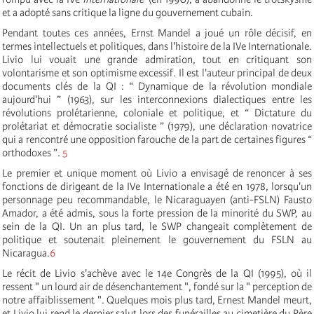
et a adopté sans critique la ligne du gouvernement cubain.
Pendant toutes ces années, Ernst Mandel a joué un rôle décisif, en
termes intellectuels et politiques, dans l'histoire de la IV
e
Internationale
.
Livio lui vouait une grande admiration, tout en critiquant son
volontarisme et son optimisme excessif. Il est l'auteur principal de deux
documents clés de la QI : “ Dynamique de la révolution mondiale
aujourd'hui ” (1963), sur les interconnexions dialectiques entre les
révolutions prolétarienne, coloniale et politique, et “ Dictature du
prolétariat et démocratie socialiste ” (1979), une déclaration novatrice
qui a rencontré une opposition farouche de la part de certaines figures “
orthodoxes ”.
5
Le premier et unique moment où Livio a envisagé de renoncer à ses
fonctions de dirigeant de la IV
e
Internationale
a été en 1978, lorsqu'un
personnage peu recommandable, le Nicaraguayen (anti-FSLN) Fausto
Amador, a été admis, sous la forte pression de la minorité du SWP, au
sein de la QI. Un an plus tard, le SWP changeait complètement de
politique et soutenait pleinement le gouvernement du FSLN au
Nicaragua.
6
Le récit de Livio s'achève avec le 14e Congrès de la QI (1995), où il
ressent " un lourd air de désenchantement ", fondé sur la " perception de
notre affaiblissement ". Quelques mois plus tard, Ernest Mandel meurt,
et Livio lui rend le dernier salut lors des funérailles au cimetière du Père