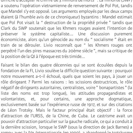
a soutenu l‘opération vietnamienne de renversement de Pol Pot, tandis
que Mandel s'y est opposé. Les arguments employés par les deux camps
étaient (à l'humble avis de ce chroniqueur) byzantins : Mandel estimait
que Pol Pot visait la “ destruction de la propriété privée " tandis que
Clark du SWP soutenait que les Khmers rouges avaient l'intention de
préserver le système capitaliste…. Une discussion purement
économiciste, alors qu'un génocide au nom du “ socialisme ” était en
train de se dérouler. Livio reconnaît que “ les Khmers rouges ont
perpétré l'un des pires massacres du 20ème siècle ”, mais sa critique de
la position de la QI à l'époque est très timide...
Faisant le bilan des quatre décennies qui se sont écoulées depuis la
fondation de la FI, Livio soulève la difficile question suivante : pourquoi
notre mouvement a-t-il échoué, quels que soient les pays, à jouer un
rôle dirigeant ? Parmi les raisons : les scissions destructrices, le rôle
négatif de dirigeants autoritaires, centralistes, voire " bonapartistes " (la
liste des noms est trop longue), les attitudes propagandistes et
volontaristes, et, pour certains, une approche dogmatique,
exclusivement basée sur l'expérience russe de 1917, et sur des citations
de Léon Trotsky. Mais le facteur principal était objectif : la force
d'attraction de l'URSS, de la Chine, de Cuba. Le castrisme avait un
pouvoir d'attraction particulier sur la gauche radicale, ce qui a conduit à
la dernière scission, lorsque le SWP (sous la direction de Jack Barnes) a
rompu avec la IV
e
Internationale
(en 1990), a abandonné le trotskysme