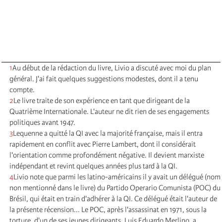
1
Au début de la rédaction du livre, Livio a discuté avec moi du plan
général. J'ai fait quelques suggestions modestes, dont il a tenu
compte.
2
Le livre traite de son expérience en tant que dirigeant de la
Quatrième Internationale. L'auteur ne dit rien de ses engagements
politiques avant 1947.
3
Lequenne a quitté la QI avec la majorité française, mais il entra
rapidement en conflit avec Pierre Lambert, dont il considérait
l'orientation comme profondément négative. Il devient marxiste
indépendant et revint quelques années plus tard à la QI.
4
Livio note que parmi les latino-américains il y avait un délégué (nom
non mentionné dans le livre) du Partido Operario Comunista (POC) du
Brésil, qui était en train d'adhérer à la QI. Ce délégué était l'auteur de
la présente récension... Le POC, après l'assassinat en 1971, sous la
torture, d'un de ses jeunes dirigeants, Luis Eduardo Merlino, a