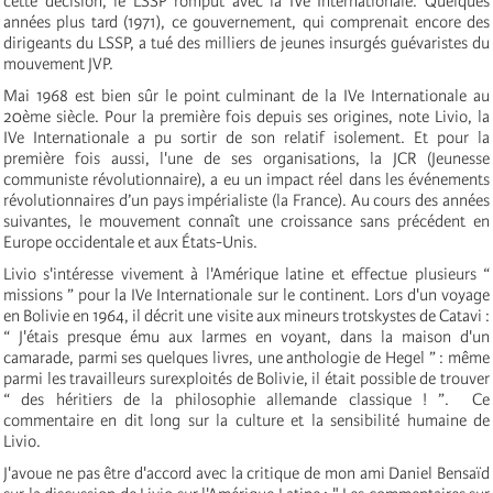
cette décision, le LSSP romput avec la IV
e
Internationale
. Quelques
années plus tard (1971), ce gouvernement, qui comprenait encore des
dirigeants du LSSP, a tué des milliers de jeunes insurgés guévaristes du
mouvement JVP.
Mai 1968 est bien sûr le point culminant de la
IV
e
Internationale
au
20ème siècle. Pour la première fois depuis ses origines, note Livio, la
IV
e
Internationale a pu sortir de son relatif isolement. Et pour la
première fois aussi, l'une de ses organisations, la JCR (Jeunesse
communiste révolutionnaire), a eu un impact réel dans les événements
révolutionnaires d’un pays impérialiste (la France). Au cours des années
suivantes, le mouvement connaît une croissance sans précédent en
Europe occidentale et aux États-Unis.
Livio s'intéresse vivement à l'Amérique latine et effectue plusieurs “
missions ” pour la IV
e
Internationale
sur le continent. Lors d'un voyage
en Bolivie en 1964, il décrit une visite aux mineurs trotskystes de Catavi :
“ J'étais presque ému aux larmes en voyant, dans la maison d'un
camarade, parmi ses quelques livres, une anthologie de Hegel ” : même
parmi les travailleurs surexploités de Bolivie, il était possible de trouver
“ des héritiers de la philosophie allemande classique ! ”. Ce
commentaire en dit long sur la culture et la sensibilité humaine de
Livio.
J'avoue ne pas être d'accord avec la critique de mon ami Daniel Bensaïd