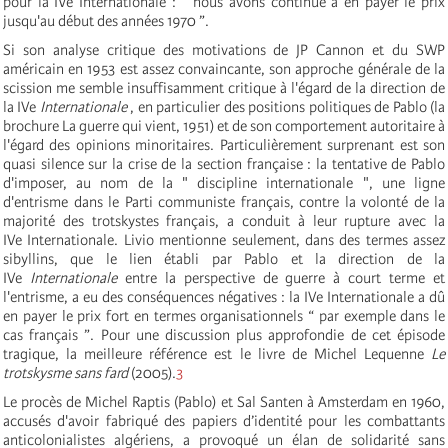
pour la IV
e
Internationale
: “ nous avons continué à en payer le prix
jusqu'au début des années 1970 ”.
Si son analyse critique des motivations de JP Cannon et du SWP
américain en 1953 est assez convaincante, son approche générale de la
scission me semble insuffisamment critique à l'égard de la direction de
la IV
e
Internationale
, en particulier des positions politiques de Pablo (la
brochure La guerre qui vient, 1951) et de son comportement autoritaire à
l'égard des opinions minoritaires. Particulièrement surprenant est son
quasi silence sur la crise de la section française : la tentative de Pablo
d'imposer, au nom de la " discipline internationale ", une ligne
d'entrisme dans le Parti communiste français, contre la volonté de la
majorité des trotskystes français, a conduit à leur rupture avec la
IV
e
Internationale
. Livio mentionne seulement, dans des termes assez
sibyllins, que le lien établi par Pablo et la direction de la
IV
e
Internationale
entre la perspective de guerre à court terme et
l'entrisme, a eu des conséquences négatives : la IV
e
Internationale
a dû
en payer le prix fort en termes organisationnels “ par exemple dans le
cas français ”. Pour une discussion plus approfondie de cet épisode
tragique, la meilleure référence est le livre de Michel Lequenne
Le
trotskysme sans fard
(2005).
3
Le procès de Michel Raptis (Pablo) et Sal Santen à Amsterdam en 1960,
accusés d'avoir fabriqué des papiers d’identité pour les combattants
anticolonialistes algériens, a provoqué un élan de solidarité sans