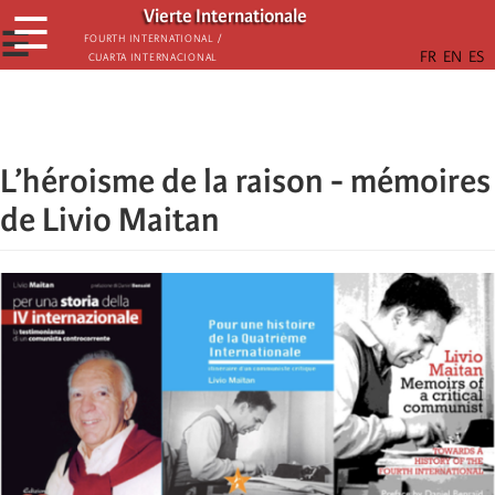
Skip
Vierte Internationale
☰
to
☰
Fourth International /
Cuarta Internacional
main
content
L’héroisme de la raison - mémoires
de Livio Maitan