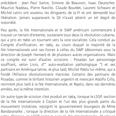
précédent : Jean Paul Sartre, Simone de Beauvoir, Isaac Deutscher,
Maurice Nadeau, Pierre Naville, Claude Bourdet, Laurent Schwarz et
Michel Leiris ont soutenu les dirigeants de la FI et ont demandé leur
libération. Jamais auparavant la QI n'avait atteint un tel degré de
notoriété.
Peu après, la IV
e
Internationale
et le SWP américain commencent à
trouver un terrain d'entente, soutenant tous deux la révolution cubaine,
qui a pris en 1960 un tournant vers la voie socialiste. Cela conduit au
Congrès d'unification, en 1963, au cours duquel la majorité de la
IV
e
Internationale
unit ses forces à celles du SWP (désormais sous la
direction de Joseph Hansen) et de plusieurs autres organisations. Mais
ce congrès est suivi d'autres scissions : Posadas (un personnage
souffrant, selon Livio, d’“ auto-exaltation pathologique ”) et ses
partisans en Amérique latine, et plus tard, Michel Pablo lui-même, qui a
fondé l'Alliance révolutionnaire marxiste. Certains des partisans de
Posadas, comme le brillant historien argentin et mexicain Adolfo Gilly,
revinrent plus tard à la IV
e
Internationale
, et Raptis, dans ses dernières
années, eut la même intention.
Un autre type de scission s'est produit en 1964, lorsque le LSSP, section
de la IV
e
Internationale
à Ceylan et l'un des plus grands partis du
mouvement trotskiste, rejoignit le gouvernement bourgeois de Mme
Bandaranaike ; lorsque la direction de la IV
e
Internationale
a critiqué