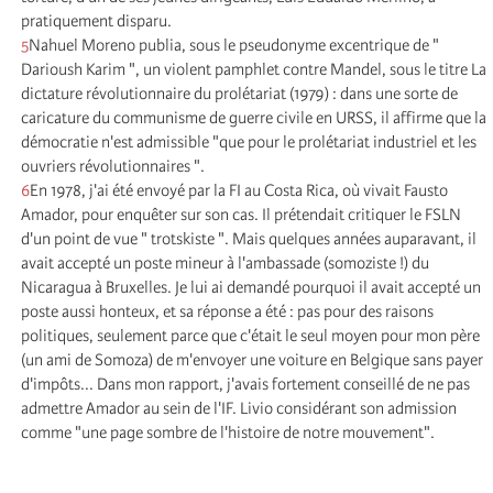
pratiquement disparu.
5
Nahuel Moreno publia, sous le pseudonyme excentrique de "
Darioush Karim ", un violent pamphlet contre Mandel, sous le titre La
dictature révolutionnaire du prolétariat (1979) : dans une sorte de
caricature du communisme de guerre civile en URSS, il affirme que la
démocratie n'est admissible "que pour le prolétariat industriel et les
ouvriers révolutionnaires ".
6
En 1978, j'ai été envoyé par la FI au Costa Rica, où vivait Fausto
Amador, pour enquêter sur son cas. Il prétendait critiquer le FSLN
d'un point de vue " trotskiste ". Mais quelques années auparavant, il
avait accepté un poste mineur à l'ambassade (somoziste !) du
Nicaragua à Bruxelles. Je lui ai demandé pourquoi il avait accepté un
poste aussi honteux, et sa réponse a été : pas pour des raisons
politiques, seulement parce que c'était le seul moyen pour mon père
(un ami de Somoza) de m'envoyer une voiture en Belgique sans payer
d'impôts... Dans mon rapport, j'avais fortement conseillé de ne pas
admettre Amador au sein de l'IF. Livio considérant son admission
comme "une page sombre de l'histoire de notre mouvement".