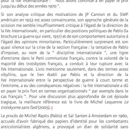
pour la IV
e
Internationale
: “ nous avons continué à en payer le prix
jusqu'au début des années 1970 ”.
Si son analyse critique des motivations de JP Cannon et du SWP
américain en 1953 est assez convaincante, son approche générale de la
scission me semble insuffisamment critique à l'égard de la direction de
la IV
e
Internationale
, en particulier des positions politiques de Pablo (la
brochure La guerre qui vient, 1951) et de son comportement autoritaire à
l'égard des opinions minoritaires. Particulièrement surprenant est son
quasi silence sur la crise de la section française : la tentative de Pablo
d'imposer, au nom de la " discipline internationale ", une ligne
d'entrisme dans le Parti communiste français, contre la volonté de la
majorité des trotskystes français, a conduit à leur rupture avec la
IV
e
Internationale
. Livio mentionne seulement, dans des termes assez
sibyllins, que le lien établi par Pablo et la direction de la
IV
e
Internationale
entre la perspective de guerre à court terme et
l'entrisme, a eu des conséquences négatives : la IV
e
Internationale
a dû
en payer le prix fort en termes organisationnels “ par exemple dans le
cas français ”. Pour une discussion plus approfondie de cet épisode
tragique, la meilleure référence est le livre de Michel Lequenne
Le
trotskysme sans fard
(2005).
3
Le procès de Michel Raptis (Pablo) et Sal Santen à Amsterdam en 1960,
accusés d'avoir fabriqué des papiers d’identité pour les combattants
anticolonialistes algériens, a provoqué un élan de solidarité sans