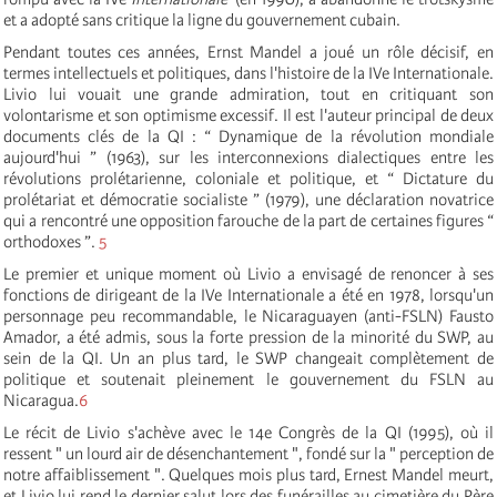
et a adopté sans critique la ligne du gouvernement cubain.
Pendant toutes ces années, Ernst Mandel a joué un rôle décisif, en
termes intellectuels et politiques, dans l'histoire de la IV
e
Internationale
.
Livio lui vouait une grande admiration, tout en critiquant son
volontarisme et son optimisme excessif. Il est l'auteur principal de deux
documents clés de la QI : “ Dynamique de la révolution mondiale
aujourd'hui ” (1963), sur les interconnexions dialectiques entre les
révolutions prolétarienne, coloniale et politique, et “ Dictature du
prolétariat et démocratie socialiste ” (1979), une déclaration novatrice
qui a rencontré une opposition farouche de la part de certaines figures “
orthodoxes ”.
5
Le premier et unique moment où Livio a envisagé de renoncer à ses
fonctions de dirigeant de la IV
e
Internationale
a été en 1978, lorsqu'un
personnage peu recommandable, le Nicaraguayen (anti-FSLN) Fausto
Amador, a été admis, sous la forte pression de la minorité du SWP, au
sein de la QI. Un an plus tard, le SWP changeait complètement de
politique et soutenait pleinement le gouvernement du FSLN au
Nicaragua.
6
Le récit de Livio s'achève avec le 14e Congrès de la QI (1995), où il
ressent " un lourd air de désenchantement ", fondé sur la " perception de
notre affaiblissement ". Quelques mois plus tard, Ernest Mandel meurt,
et Livio lui rend le dernier salut lors des funérailles au cimetière du Père