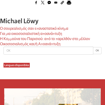
Michael Löwy
Ο σουρεαλισμός σαν επαναστατικό κίνημα
Για μια οικοσοσιαλιστική αποανάπτυξη
Η Κομμούνα του Παρισιού: από το παρελθόν στο μέλλον
Οικοσοσιαλισμός και/ή Αποανάπτυξη
OK
OK
Langues disponibles