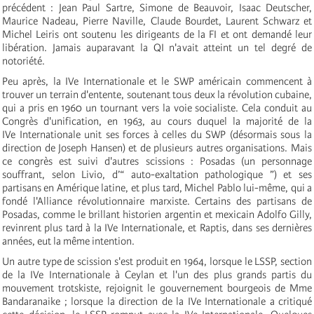
précédent : Jean Paul Sartre, Simone de Beauvoir, Isaac Deutscher,
Maurice Nadeau, Pierre Naville, Claude Bourdet, Laurent Schwarz et
Michel Leiris ont soutenu les dirigeants de la FI et ont demandé leur
libération. Jamais auparavant la QI n'avait atteint un tel degré de
notoriété.
Peu après, la IV
e
Internationale
et le SWP américain commencent à
trouver un terrain d'entente, soutenant tous deux la révolution cubaine,
qui a pris en 1960 un tournant vers la voie socialiste. Cela conduit au
Congrès d'unification, en 1963, au cours duquel la majorité de la
IV
e
Internationale
unit ses forces à celles du SWP (désormais sous la
direction de Joseph Hansen) et de plusieurs autres organisations. Mais
ce congrès est suivi d'autres scissions : Posadas (un personnage
souffrant, selon Livio, d’“ auto-exaltation pathologique ”) et ses
partisans en Amérique latine, et plus tard, Michel Pablo lui-même, qui a
fondé l'Alliance révolutionnaire marxiste. Certains des partisans de
Posadas, comme le brillant historien argentin et mexicain Adolfo Gilly,
revinrent plus tard à la IV
e
Internationale
, et Raptis, dans ses dernières
années, eut la même intention.
Un autre type de scission s'est produit en 1964, lorsque le LSSP, section
de la IV
e
Internationale
à Ceylan et l'un des plus grands partis du
mouvement trotskiste, rejoignit le gouvernement bourgeois de Mme
Bandaranaike ; lorsque la direction de la IV
e
Internationale
a critiqué