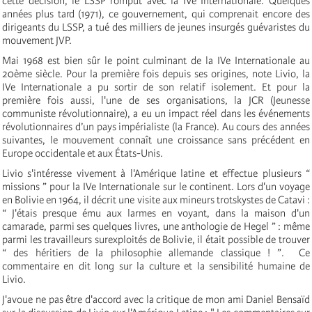
cette décision, le LSSP romput avec la IV
e
Internationale
. Quelques
années plus tard (1971), ce gouvernement, qui comprenait encore des
dirigeants du LSSP, a tué des milliers de jeunes insurgés guévaristes du
mouvement JVP.
Mai 1968 est bien sûr le point culminant de la
IV
e
Internationale
au
20ème siècle. Pour la première fois depuis ses origines, note Livio, la
IV
e
Internationale a pu sortir de son relatif isolement. Et pour la
première fois aussi, l'une de ses organisations, la JCR (Jeunesse
communiste révolutionnaire), a eu un impact réel dans les événements
révolutionnaires d’un pays impérialiste (la France). Au cours des années
suivantes, le mouvement connaît une croissance sans précédent en
Europe occidentale et aux États-Unis.
Livio s'intéresse vivement à l'Amérique latine et effectue plusieurs “
missions ” pour la IV
e
Internationale
sur le continent. Lors d'un voyage
en Bolivie en 1964, il décrit une visite aux mineurs trotskystes de Catavi :
“ J'étais presque ému aux larmes en voyant, dans la maison d'un
camarade, parmi ses quelques livres, une anthologie de Hegel ” : même
parmi les travailleurs surexploités de Bolivie, il était possible de trouver
“ des héritiers de la philosophie allemande classique ! ”. Ce
commentaire en dit long sur la culture et la sensibilité humaine de
Livio.
J'avoue ne pas être d'accord avec la critique de mon ami Daniel Bensaïd