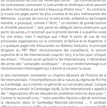
sur la discussion de Livio sur l'Amérique Latine : " Les commentaires sur
les controverses concernant la lutte armée en Amérique Latine peuvent
paraître incomplets et partiels à beaucoup d'entre nous ". Au contraire,
je trouve ces pages parmi les plus vivantes et les plus intéressantes des
Mémoires. Le projet de Livio sur la lutte armée, présenté au 9e Congrès
mondial, a provoqué, comme il l'écrit, “ un moment de grande tension
et d'intérêt passionné ”, tant parmi les délégués latino-américains que
parmi les autres.
4
Il reconnaît que la priorité donnée à la guérilla rurale
fut une erreur, mais il explique que c'était le point de vue de nos
principales organisations sur le continent, en Bolivie et en Argentine. Il
y a quelques pages très émouvantes sur Roberto Santucho, le principal
dirigeant du PRT (Parti révolutionnaire des travailleurs), la section
argentine de la IV
e
Internationale
jusqu'en 1973, à la fois pour critiquer
ses erreurs - l’illusion qu'en quittant la IV
e
Internationale
, il obtiendrait
des armes des “ camarades soviétiques ” - et pour rendre hommage à un
révolutionnaire intransigeant qui a donné sa vie pour la cause.
Je dois maintenant commenter un chapitre décevant de l'histoire de la
IV
e
Internationale
: l’incompréhension de la nature du régime de Pol Pot
au Cambodge, qui a commis un génocide sur son propre peupl. Lorsque
le Vietnam a envahi le Cambodge (1978), la IV
e
Internationale
a appelé à
des “ négociations afin de résoudre les problèmes entre les deux pays ”.
Comme le reconnaît Livio, “ notre première réaction a été de minimiser
la répression (dans le Cambodge Marxiste-Léniniste) ... Il semblait
difficile d'accepter le chiffre de 3 millions de morts ”. La minorité (SWP)