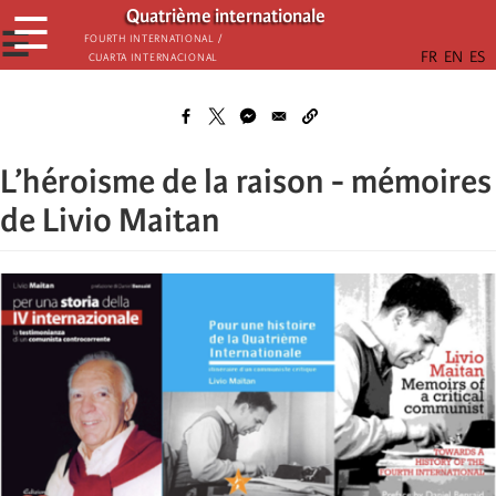
Παράκαμψη
Quatrième internationale
☰
προς
☰
Fourth International /
Cuarta Internacional
το
κυρίως
περιεχόμενο
L’héroisme de la raison - mémoires
de Livio Maitan