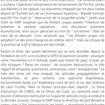
a soutenu l‘opération vietnamienne de renversement de Pol Pot, tandis
que Mandel s'y est opposé. Les arguments employés par les deux camps
étaient (à l'humble avis de ce chroniqueur) byzantins : Mandel estimait
que Pol Pot visait la “ destruction de la propriété privée " tandis que
Clark du SWP soutenait que les Khmers rouges avaient l'intention de
préserver le système capitaliste…. Une discussion purement
économiciste, alors qu'un génocide au nom du “ socialisme ” était en
train de se dérouler. Livio reconnaît que “ les Khmers rouges ont
perpétré l'un des pires massacres du 20ème siècle ”, mais sa critique de
la position de la QI à l'époque est très timide...
Faisant le bilan des quatre décennies qui se sont écoulées depuis la
fondation de la FI, Livio soulève la difficile question suivante : pourquoi
notre mouvement a-t-il échoué, quels que soient les pays, à jouer un
rôle dirigeant ? Parmi les raisons : les scissions destructrices, le rôle
négatif de dirigeants autoritaires, centralistes, voire " bonapartistes " (la
liste des noms est trop longue), les attitudes propagandistes et
volontaristes, et, pour certains, une approche dogmatique,
exclusivement basée sur l'expérience russe de 1917, et sur des citations
de Léon Trotsky. Mais le facteur principal était objectif : la force
d'attraction de l'URSS, de la Chine, de Cuba. Le castrisme avait un
pouvoir d'attraction particulier sur la gauche radicale, ce qui a conduit à
la dernière scission, lorsque le SWP (sous la direction de Jack Barnes) a
rompu avec la IV
e
Internationale
(en 1990), a abandonné le trotskysme