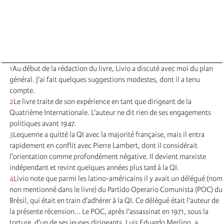
1
Au début de la rédaction du livre, Livio a discuté avec moi du plan
général. J'ai fait quelques suggestions modestes, dont il a tenu
compte.
2
Le livre traite de son expérience en tant que dirigeant de la
Quatrième Internationale. L'auteur ne dit rien de ses engagements
politiques avant 1947.
3
Lequenne a quitté la QI avec la majorité française, mais il entra
rapidement en conflit avec Pierre Lambert, dont il considérait
l'orientation comme profondément négative. Il devient marxiste
indépendant et revint quelques années plus tard à la QI.
4
Livio note que parmi les latino-américains il y avait un délégué (nom
non mentionné dans le livre) du Partido Operario Comunista (POC) du
Brésil, qui était en train d'adhérer à la QI. Ce délégué était l'auteur de
la présente récension... Le POC, après l'assassinat en 1971, sous la
torture, d'un de ses jeunes dirigeants, Luis Eduardo Merlino, a