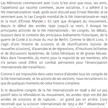
Les Mémoires commencent avec Livio (c'est ainsi que nous, ses amis,
l'appelions) qui raconte comment, jeune socialiste, il a adhéré à la
IV
e
Internationale
en 1948, après avoir discuté avec Ernest Mandel, et se
terminent avec le 14e Congrès mondial de la IV
e
Internationale
en 1995
et la mort d'Ernest Mandel.
2
En tant que dirigeant du mouvement,
depuis le début des années 1950 jusqu'à sa mort, il évoque les
principales activités de la IV
e
Internationale
, les congrès, les débats,
toujours dans le contexte des principaux événements historiques, de la
guerre de Corée à la chute du mur de Berlin. Comme le décrit Livio, il
s'agit d'une histoire de scissions et de réunifications (suivies de
nouvelles scissions), d'avancées et de régressions, d'intuitions brillantes
et de discussions byzantines, de luttes héroïques et de graves bévues.
Mais dans l'ensemble, du moins pour la majorité de ses membres, elle
n'a jamais cessé d'être un combat permanent pour l'émancipation
internationale des travailleurs.
Comme il est impossible dans cette notice d'aborder tous les congrès de
la IV
e
Internationale
, et les actions de ses sections, nous ne traiterons ici
que de quelques moments de cette histoire complexe.
Si le deuxième congrès de la IV
e
Internationale
en 1948 a été un pas
positif dans la refondation du mouvement, les années 1950 ont été des
années de scissions et de ruptures : un grand pas en arrière. Livio
reconnaît que la scission internationale de 1953 a été " désastreuse "