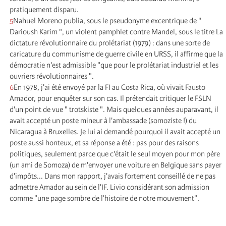
pratiquement disparu.
5
Nahuel Moreno publia, sous le pseudonyme excentrique de "
Darioush Karim ", un violent pamphlet contre Mandel, sous le titre La
dictature révolutionnaire du prolétariat (1979) : dans une sorte de
caricature du communisme de guerre civile en URSS, il affirme que la
démocratie n'est admissible "que pour le prolétariat industriel et les
ouvriers révolutionnaires ".
6
En 1978, j'ai été envoyé par la FI au Costa Rica, où vivait Fausto
Amador, pour enquêter sur son cas. Il prétendait critiquer le FSLN
d'un point de vue " trotskiste ". Mais quelques années auparavant, il
avait accepté un poste mineur à l'ambassade (somoziste !) du
Nicaragua à Bruxelles. Je lui ai demandé pourquoi il avait accepté un
poste aussi honteux, et sa réponse a été : pas pour des raisons
politiques, seulement parce que c'était le seul moyen pour mon père
(un ami de Somoza) de m'envoyer une voiture en Belgique sans payer
d'impôts... Dans mon rapport, j'avais fortement conseillé de ne pas
admettre Amador au sein de l'IF. Livio considérant son admission
comme "une page sombre de l'histoire de notre mouvement".