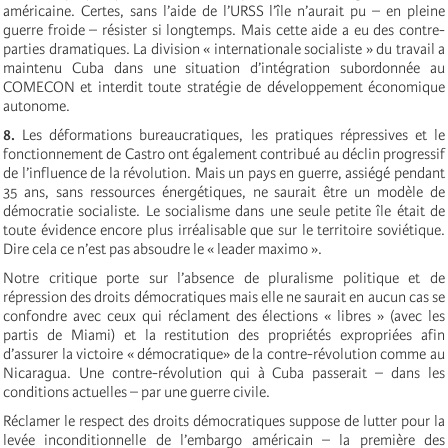
américaine. Certes, sans l’aide de l’URSS l’île n’aurait pu – en pleine
guerre froide – résister si longtemps. Mais cette aide a eu des contre-
parties dramatiques. La division « internationale socialiste » du travail a
maintenu Cuba dans une situation d’intégration subordonnée au
COMECON et interdit toute stratégie de développement économique
autonome.
8.
Les déformations bureaucratiques, les pratiques répressives et le
fonctionnement de Castro ont également contribué au déclin progressif
de l’influence de la révolution. Mais un pays en guerre, assiégé pendant
35 ans, sans ressources énergétiques, ne saurait être un modèle de
démocratie socialiste. Le socialisme dans une seule petite île était de
toute évidence encore plus irréalisable que sur le territoire soviétique.
Dire cela ce n’est pas absoudre le « leader maximo ».
Notre critique porte sur l’absence de pluralisme politique et de
répression des droits démocratiques mais elle ne saurait en aucun cas se
confondre avec ceux qui réclament des élections « libres » (avec les
partis de Miami) et la restitution des propriétés expropriées afin
d’assurer la victoire « démocratique» de la contre-révolution comme au
Nicaragua. Une contre-révolution qui à Cuba passerait – dans les
conditions actuelles – par une guerre civile.
Réclamer le respect des droits démocratiques suppose de lutter pour la
levée inconditionnelle de l’embargo américain – la première des