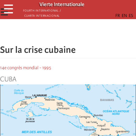
Skip
Vierte Internationale
☰
to
☰
Fourth International /
Cuarta Internacional
main
content
Sur la crise cubaine
14e congrès mondial - 1995
CUBA