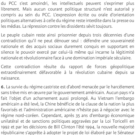
du PCC s’est amoindri, les intellectuels peuvent s’exprimer plus
librement. Mais aucun courant politique structuré n’est autorisé y
compris au sein du PCC. L’expression écrite ou orale d’orientation
politiques alternatives à celle du régime reste interdite dans la presse ou
les médias. La répression contre les dissidents sévit toujours.
Le peuple cubain reste ainsi prisonnier depuis trois décennies d’une
contradiction qu’il ne peut dénouer seul : défendre une souveraineté
nationale et des acquis sociaux durement conquis en supportant en
silence le pouvoir exercé par celui-là même qui incarne la légitimité
nationale et révolutionnaire face à une domination impériale séculaire.
Cette contradiction résulte du rapport de forces géopolitique
extraordinairement défavorable à la révolution cubaine depuis sa
naissance.
6.
La survie du régime castriste est d’abord menacée par le harcèlement
sans trève mis en œuvre par le gouvernement américain. Aucun pays n’a
fait l’objet d’un acharnement aussi prolongé. Au Vietnam l’embargo
américain a été levé, la Chine bénéficie de la clause de la nation la plus
favorisés et l’administration américaine n’hésite pas à négocier avec le
régime nord-coréen. Cependant, après 35 ans d’embargo économique
unilatéral et de sanctions politiques aggravées par la Loi Toricelli en
1992 et par les décisions de Bill Clinton l’été 1994, la nouvelle majorité
républicaine s’apprête à adopter le projet de loi élaboré par le Sénateur