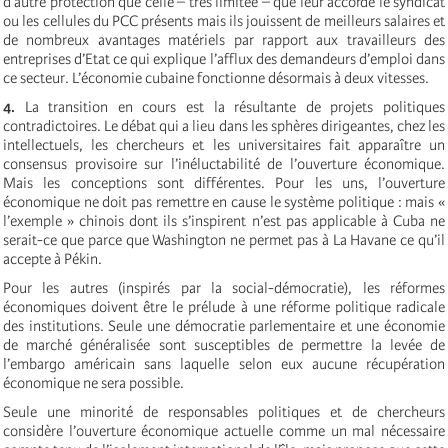
d’autre protection que celle – très limitée – que leur accorde le syndicat
ou les cellules du PCC présents mais ils jouissent de meilleurs salaires et
de nombreux avantages matériels par rapport aux travailleurs des
entreprises d’Etat ce qui explique l’afflux des demandeurs d’emploi dans
ce secteur. L’économie cubaine fonctionne désormais à deux vitesses.
4.
La transition en cours est la résultante de projets politiques
contradictoires. Le débat qui a lieu dans les sphères dirigeantes, chez les
intellectuels, les chercheurs et les universitaires fait apparaître un
consensus provisoire sur l’inéluctabilité de l’ouverture économique.
Mais les conceptions sont différentes. Pour les uns, l’ouverture
économique ne doit pas remettre en cause le système politique : mais «
l’exemple » chinois dont ils s’inspirent n’est pas applicable à Cuba ne
serait-ce que parce que Washington ne permet pas à La Havane ce qu’il
accepte à Pékin.
Pour les autres (inspirés par la social-démocratie), les réformes
économiques doivent être le prélude à une réforme politique radicale
des institutions. Seule une démocratie parlementaire et une économie
de marché généralisée sont susceptibles de permettre la levée de
l’embargo américain sans laquelle selon eux aucune récupération
économique ne sera possible.
Seule une minorité de responsables politiques et de chercheurs
considère l’ouverture économique actuelle comme un mal nécessaire