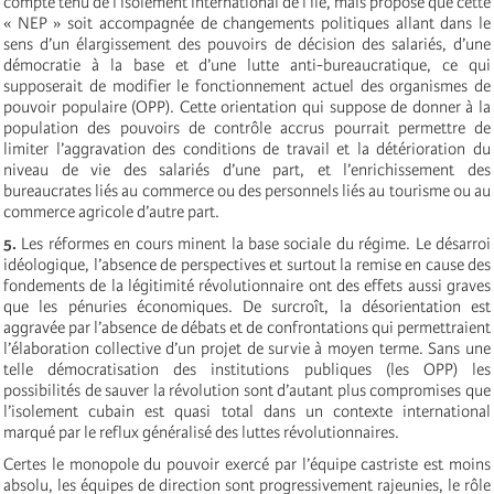
compte tenu de l’isolement international de l’île, mais propose que cette
« NEP » soit accompagnée de changements politiques allant dans le
sens d’un élargissement des pouvoirs de décision des salariés, d’une
démocratie à la base et d’une lutte anti-bureaucratique, ce qui
supposerait de modifier le fonctionnement actuel des organismes de
pouvoir populaire (OPP). Cette orientation qui suppose de donner à la
population des pouvoirs de contrôle accrus pourrait permettre de
limiter l’aggravation des conditions de travail et la détérioration du
niveau de vie des salariés d’une part, et l’enrichissement des
bureaucrates liés au commerce ou des personnels liés au tourisme ou au
commerce agricole d’autre part.
5.
Les réformes en cours minent la base sociale du régime. Le désarroi
idéologique, l’absence de perspectives et surtout la remise en cause des
fondements de la légitimité révolutionnaire ont des effets aussi graves
que les pénuries économiques. De surcroît, la désorientation est
aggravée par l’absence de débats et de confrontations qui permettraient
l’élaboration collective d’un projet de survie à moyen terme. Sans une
telle démocratisation des institutions publiques (les OPP) les
possibilités de sauver la révolution sont d’autant plus compromises que
l’isolement cubain est quasi total dans un contexte international
marqué par le reflux généralisé des luttes révolutionnaires.
Certes le monopole du pouvoir exercé par l’équipe castriste est moins
absolu, les équipes de direction sont progressivement rajeunies, le rôle