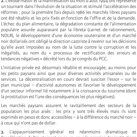
2.
L’exode massif et la manifestation du mois d’août 1994 ont représenté
un tournant dans l’évolution de la situation et stimulé l’accélération des
réformes ; pour la première fois depuis 1986 les marchés libres paysans
ont été rétablis et les prix fixés en fonction de l’offre et de la demande.
L’échec du plan alimentaire, la dégradation constante de l’alimentation
populaire assurée auparavant par la libreta (carnet de rationnement,
NDLR), le développement d’une économie souterraine et d’un marché
noir dollarisés ont obligé la direction castriste à revenir sur les décisions
qu’elle avait imposées au nom de la lutte contre la corruption et les
inégalités, au nom du « processus de rectification des erreurs et
tendances négatives » décrété lors du 3e congrès du PCC.
L’initiative privée est désormais rétablie et encouragée, au moins pour
les petits paysans ainsi que pour diverses activités artisanales ou de
services. La décentralisation en cours devrait susciter l’essor – sur le
plan municipal – d’activité autonomes et favoriser le développement
d’un secteur informel lié notamment à la croissance du tourisme (dont
la prostitution est l’une des conséquences les plus négatives).
Les marchés paysans assurent le ravitaillement des secteurs de la
population les plus aisés : les prix y sont très élevés mais ils sont
exprimés en pesos et donc accessibles – à la différence du marché noir –
à ceux qui n’ont pas de dollar.
3.
L’appauvrissement général est néanmoins dramatique et