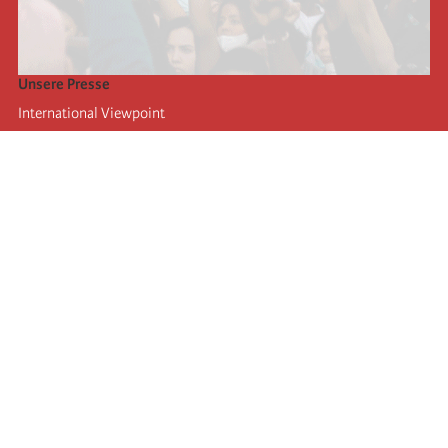
Unsere Presse
International Viewpoint
Punto de vista internacional
Inprecor
Facebook
Twitter
Die Internationale
Die letzten Kongresse der Internationale
Erklärungen des Büros der Vierten Internationale
Bildungseinrichtung IIRE
Jugend
Autors
Videos
RSS