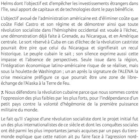
Helms dont l’objectif est d’empêcher les investissements étrangers dans
l’île, seul apport de capitaux et de technologies dont le pays bénéficie.
L’objectif avoué de l’administration américaine est d’éliminer coûte que
coûte Fidel Castro et son régime et de démontrer ainsi que toute
révolution socialiste dans l’hémisphère occidental est vouée à l’échec,
une démonstration déjà faite à Grenade, au Nicaragua, et en Amérique
centrale. Le sort réservé à Cuba en cas d’échec de la révolution castriste
pourrait être pire que celui du Nicaragua et signifierait un recul
historique. Le peuple cubain le sait ; son silence exprime aussi cette
impasse et l’absence de perspectives. Seule issue dans la région,
l’intégration économique latino-américaine risque de se réaliser, mais
sous la houlette de Washington ; un an après la signature de l’ALENA la
crise mexicaine préfigure ce que pourrait être une zone de libre-
échange de l’Alaska à la Terre de Feu.
7.
Nous défendons la révolution cubaine parce que nous sommes contre
l’oppression des plus faibles par les plus forts, pour l’indépendance d’un
petit pays contre la volonté d’hégémonie de la première puissance
militaire du monde.
Le fait qu’il s’agisse d’une révolution socialiste dont le projet initial fut
un des plus internationalistes de ce siècle et dont les conquêtes sociales
ont été parmi les plus importantes jamais acquises par un pays du tiers-
monde explique que cette nation ait pu faire face à l’agression nord-