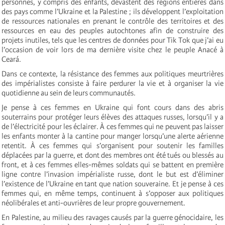
personnes, y compris des enfants, dévastent des régions entières dans
des pays comme l’Ukraine et la Palestine ; ils développent l’exploitation
de ressources nationales en prenant le contrôle des territoires et des
ressources en eau des peuples autochtones afin de construire des
projets inutiles, tels que les centres de données pour Tik Tok que j’ai eu
l’occasion de voir lors de ma dernière visite chez le peuple Anacé à
Ceará.
Dans ce contexte, la résistance des femmes aux politiques meurtrières
des impérialistes consiste à faire perdurer la vie et à organiser la vie
quotidienne au sein de leurs communautés.
Je pense à ces femmes en Ukraine qui font cours dans des abris
souterrains pour protéger leurs élèves des attaques russes, lorsqu’il y a
de l’électricité pour les éclairer. À ces femmes qui ne peuvent pas laisser
les enfants monter à la cantine pour manger lorsqu’une alerte aérienne
retentit. À ces femmes qui s’organisent pour soutenir les familles
déplacées par la guerre, et dont des membres ont été tués ou blessés au
front, et à ces femmes elles-mêmes soldats qui se battent en première
ligne contre l’invasion impérialiste russe, dont le but est d’éliminer
l’existence de l’Ukraine en tant que nation souveraine. Et je pense à ces
femmes qui, en même temps, continuent à s’opposer aux politiques
néolibérales et anti-ouvrières de leur propre gouvernement.
En Palestine, au milieu des ravages causés par la guerre génocidaire, les