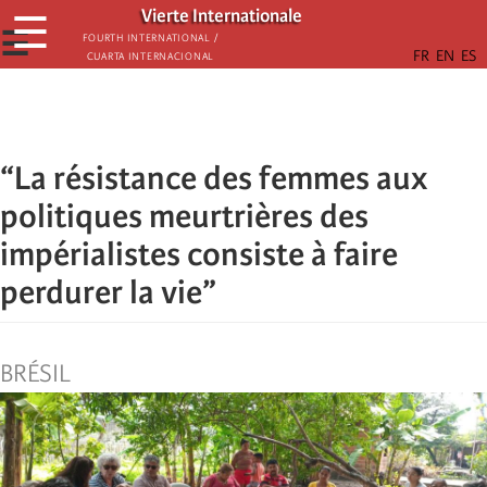
Skip
Vierte Internationale
☰
to
☰
Fourth International /
Cuarta Internacional
main
content
“La résistance des femmes aux
politiques meurtrières des
impérialistes consiste à faire
perdurer la vie”
BRÉSIL