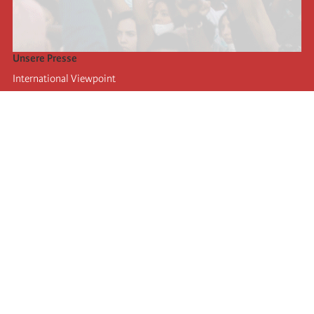
Unsere Presse
International Viewpoint
Punto de vista internacional
Inprecor
Facebook
Twitter
Die Internationale
Die letzten Kongresse der Internationale
Erklärungen des Büros der Vierten Internationale
Bildungseinrichtung IIRE
Jugend
Autors
Videos
RSS