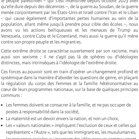
le peuple palestinien – qui s’est intensifiée depuis octobre 2023 bien
qu’elle dure depuis des décennies –, de la guerre au Soudan, de la guerre
menée conjointement par les États-Unis et Israël contre l’Iran et le Liban
– qui cause également d’importantes pertes humaines au sein de la
population, allant même jusqu’à prendre pour cible des écoles –, nous
avons vu les actions belliqueuses et les menaces de Trump au
Venezuela, contre Cuba et le Groenland, mais aussi la guerre qu’il mène
contre son propre peuple et les migrant·es.
Cette extrême droite se caractérise ouvertement par son racisme, mais
aussi son sexisme ; il ne s’agit pas là de sphères ou d’idéologies
distinctes, mais intrinsèques à l’idéologie de l’extrême droite.
Ces forces au pouvoir sont en train d’opérer un changement profond et
systémique dans la manière d’aborder les questions de genre, en plaçant
la régulation du corps des femmes et la famille hétéronormative au
cœur de leurs programmes nationaux, sur la base de quelques principes
communs :
Les femmes doivent se consacrer à la famille, et ne pas occuper de
postes à responsabilité dans la société,
La maternité est un devoir envers la nation, et non un choix,
Les « valeurs nationales » impliquent l’exclusion de ceux et celles qui
représentent « l’Autre », tels que les immigrant·es, les musuluman·es,
les personnes racisées ou incarnant des idées perçues comme venant