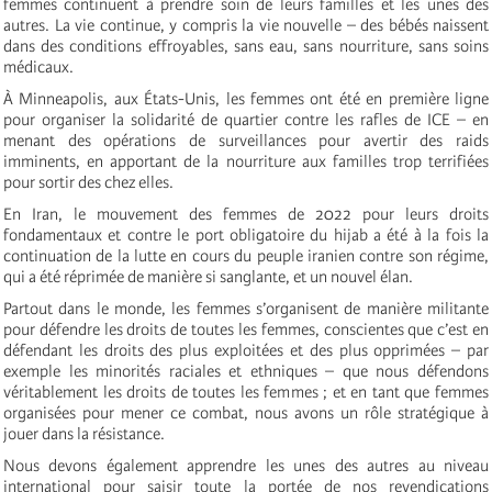
femmes continuent à prendre soin de leurs familles et les unes des
autres. La vie continue, y compris la vie nouvelle – des bébés naissent
dans des conditions effroyables, sans eau, sans nourriture, sans soins
médicaux.
À Minneapolis, aux États-Unis, les femmes ont été en première ligne
pour organiser la solidarité de quartier contre les rafles de ICE – en
menant des opérations de surveillances pour avertir des raids
imminents, en apportant de la nourriture aux familles trop terrifiées
pour sortir des chez elles.
En Iran, le mouvement des femmes de 2022 pour leurs droits
fondamentaux et contre le port obligatoire du hijab a été à la fois la
continuation de la lutte en cours du peuple iranien contre son régime,
qui a été réprimée de manière si sanglante, et un nouvel élan.
Partout dans le monde, les femmes s’organisent de manière militante
pour défendre les droits de toutes les femmes, conscientes que c’est en
défendant les droits des plus exploitées et des plus opprimées – par
exemple les minorités raciales et ethniques – que nous défendons
véritablement les droits de toutes les femmes ; et en tant que femmes
organisées pour mener ce combat, nous avons un rôle stratégique à
jouer dans la résistance.
Nous devons également apprendre les unes des autres au niveau
international pour saisir toute la portée de nos revendications