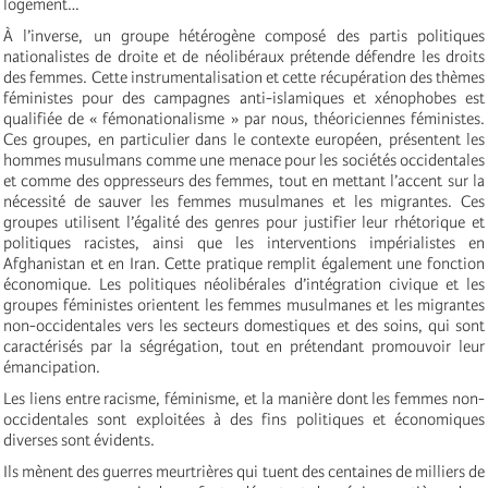
logement…
À l’inverse, un groupe hétérogène composé des partis politiques
nationalistes de droite et de néolibéraux prétende défendre les droits
des femmes. Cette instrumentalisation et cette récupération des thèmes
féministes pour des campagnes anti-islamiques et xénophobes est
qualifiée de « fémonationalisme » par nous, théoriciennes féministes.
Ces groupes, en particulier dans le contexte européen, présentent les
hommes musulmans comme une menace pour les sociétés occidentales
et comme des oppresseurs des femmes, tout en mettant l’accent sur la
nécessité de sauver les femmes musulmanes et les migrantes. Ces
groupes utilisent l’égalité des genres pour justifier leur rhétorique et
politiques racistes, ainsi que les interventions impérialistes en
Afghanistan et en Iran. Cette pratique remplit également une fonction
économique. Les politiques néolibérales d’intégration civique et les
groupes féministes orientent les femmes musulmanes et les migrantes
non-occidentales vers les secteurs domestiques et des soins, qui sont
caractérisés par la ségrégation, tout en prétendant promouvoir leur
émancipation.
Les liens entre racisme, féminisme, et la manière dont les femmes non-
occidentales sont exploitées à des fins politiques et économiques
diverses sont évidents.
Ils mènent des guerres meurtrières qui tuent des centaines de milliers de