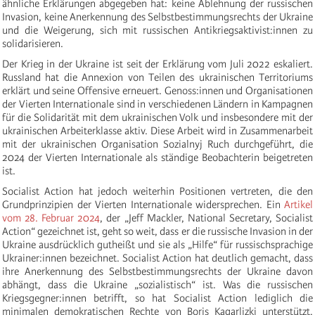
ähnliche Erklärungen abgegeben hat: keine Ablehnung der russischen
Invasion, keine Anerkennung des Selbstbestimmungsrechts der Ukraine
und die Weigerung, sich mit russischen Antikriegsaktivist:innen zu
solidarisieren.
Der Krieg in der Ukraine ist seit der Erklärung vom Juli 2022 eskaliert.
Russland hat die Annexion von Teilen des ukrainischen Territoriums
erklärt und seine Offensive erneuert. Genoss:innen und Organisationen
der Vierten Internationale sind in verschiedenen Ländern in Kampagnen
für die Solidarität mit dem ukrainischen Volk und insbesondere mit der
ukrainischen Arbeiterklasse aktiv. Diese Arbeit wird in Zusammenarbeit
mit der ukrainischen Organisation Sozialnyj Ruch durchgeführt, die
2024 der Vierten Internationale als ständige Beobachterin beigetreten
ist.
Socialist Action hat jedoch weiterhin Positionen vertreten, die den
Grundprinzipien der Vierten Internationale widersprechen. Ein
Artikel
vom 28. Februar 2024
, der „Jeff Mackler, National Secretary, Socialist
Action“ gezeichnet ist, geht so weit, dass er die russische Invasion in der
Ukraine ausdrücklich gutheißt und sie als „Hilfe“ für russischsprachige
Ukrainer:innen bezeichnet. Socialist Action hat deutlich gemacht, dass
ihre Anerkennung des Selbstbestimmungsrechts der Ukraine davon
abhängt, dass die Ukraine „sozialistisch“ ist. Was die russischen
Kriegsgegner:innen betrifft, so hat Socialist Action lediglich die
minimalen demokratischen Rechte von Boris Kagarlizki unterstützt.