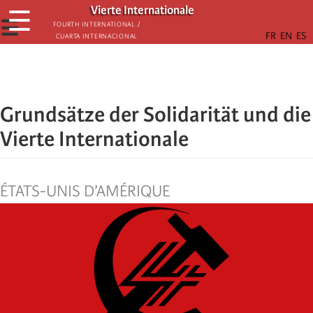
Skip
Vierte Internationale
☰
to
☰
Fourth International /
Cuarta Internacional
main
content
Grundsätze der Solidarität und die
Vierte Internationale
ÉTATS-UNIS D’AMÉRIQUE