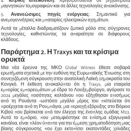
4.
Ιατρική απεικόνιση
: Χρησιμοποιείται σε μηχανήματα
μαγνητικών τομογραφιών και σε άλλες τεχνολογίες απεικόνισης.
5.
Ανανεώσιμες πηγές ενέργειας
: Σημαντικό για
ανεμογεννήτριες και μπαταρίες ηλεκτρικών οχημάτων.
Αυτά τα μέταλλα διαδραματίζουν ζωτικό ρόλο στις σύγχρονες
τεχνολογίες, καθιστώντας τα απαραίτητα σε διάφορους
κλάδους.
Παράρτημα 2. Η Traxys και τα κρίσιμα
ορυκτά
Μια νέα έρευνα της ΜΚΟ Global Witness έθεσε σοβαρά
ερωτήματα σχετικά με την ευθύνη της Ευρωπαϊκής Ένωσης στη
συνεχιζόμενη σύγκρουση στην ανατολική Λαϊκή Δημοκρατία του
Κονγκό. Η έκθεση αποκαλύπτει ότι η Traxys, μια εταιρεία
εμπορίας εμπορευμάτων με έδρα το Λουξεμβούργο, αγόρασε το
2024 μεγάλες ποσότητες κολτάνου που εξήχθησαν επισήμως
από τη Ρουάντα -ωστόσο μεγάλο μέρος του πιστεύεται ότι
προέρχεται από τη Ρουμπάγια, μια περιοχή εξόρυξης στο Βόρειο
Κιβού που βρίσκεται υπό τον έλεγχο της ένοπλης ομάδας M23.
Αυτό το εμπόριο, που μεταμφιέστηκε σε επίσημα εξαγωγικά
κανάλια, είναι πλέον ύποπτο για την έμμεση χρηματοδότηση μιας
βίαιης σύγκρουσης που έχει εκτοπίσει εκατοντάδες χιλιάδες