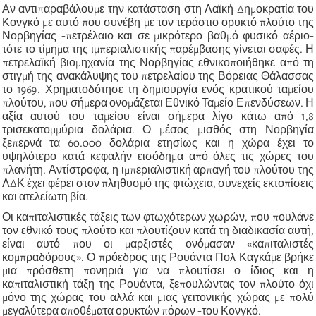
Αν αντιπαραβάλουμε την κατάσταση στη Λαϊκή Δημοκρατία του
Κονγκό με αυτό που συνέβη με τον τεράστιο ορυκτό πλούτο της
Νορβηγίας -πετρέλαιο και σε μικρότερο βαθμό φυσικό αέριο-
τότε το τίμημα της ιμπεριαλιστικής παρέμβασης γίνεται σαφές. Η
πετρελαϊκή βιομηχανία της Νορβηγίας εθνικοποιήθηκε από τη
στιγμή της ανακάλυψης του πετρελαίου της Βόρειας Θάλασσας
το 1969. Χρηματοδότησε τη δημιουργία ενός κρατικού ταμείου
πλούτου, που σήμερα ονομάζεται Εθνικό Ταμείο Επενδύσεων. Η
αξία αυτού του ταμείου είναι σήμερα λίγο κάτω από 1,8
τρισεκατομμύρια δολάρια. Ο μέσος μισθός στη Νορβηγία
ξεπερνά τα 60.000 δολάρια ετησίως και η χώρα έχει το
υψηλότερο κατά κεφαλήν εισόδημα από όλες τις χώρες του
πλανήτη. Αντίστροφα, η ιμπεριαλιστική αρπαγή του πλούτου της
ΛΔΚ έχει φέρει στον πληθυσμό της φτώχεια, συνεχείς εκτοπίσεις
και ατελείωτη βία.
Οι καπιταλιστικές τάξεις των φτωχότερων χωρών, που πουλάνε
τον εθνικό τους πλούτο και πλουτίζουν κατά τη διαδικασία αυτή,
είναι αυτό που οι μαρξιστές ονόμασαν «καπιταλιστές
κομπραδόρους». Ο πρόεδρος της Ρουάντα Πολ Καγκάμε βρήκε
μια πρόσθετη πονηριά για να πλουτίσει ο ίδιος και η
καπιταλιστική τάξη της Ρουάντα, ξεπουλώντας τον πλούτο όχι
μόνο της χώρας του αλλά και μιας γειτονικής χώρας με πολύ
μεγαλύτερα αποθέματα ορυκτών πόρων -του Κονγκό.