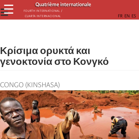
Παράκαμψη
Quatrième internationale
☰
προς
☰
Fourth International /
Cuarta Internacional
το
κυρίως
περιεχόμενο
Κρίσιμα ορυκτά και
γενοκτονία στο Κονγκό
CONGO (KINSHASA)