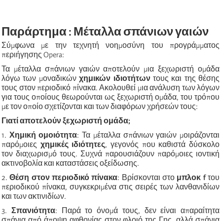
Παράρτημα : Μέταλλα σπάνιων γαιών
Σύμφωνα με την τεχνητή νοημοσύνη του προγράμματος
περιήγησης Opera:
Τα μέταλλα σπάνιων γαιών αποτελούν μια ξεχωριστή ομάδα
λόγω των μοναδικών
χημικών ιδιοτήτων
τους και της θέσης
τους στον περιοδικό πίνακα. Ακολουθεί μια ανάλυση των λόγων
για τους οποίους θεωρούνται ως ξεχωριστή ομάδα, του τρόπου
με τον οποίο σχετίζονται και των διαφόρων χρήσεών τους:
Γιατί αποτελούν ξεχωριστή ομάδα;
1.
Χημική ομοιότητα
: Τα μέταλλα σπάνιων γαιών μοιράζονται
παρόμοιες
χημικές ιδιότητες
, γεγονός που καθιστά δύσκολο
τον διαχωρισμό τους. Συχνά παρουσιάζουν παρόμοιες ιοντική
ακτινοβολία και καταστάσεις οξείδωσης.
2.
Θέση στον περιοδικό πίνακα
: Βρίσκονται στο
μπλοκ f
του
περιοδικού πίνακα, συγκεκριμένα στις σειρές των λανθανιδίων
και των ακτινιδίων.
3.
Σπανιότητα
: Παρά το όνομά τους, δεν είναι απαραίτητα
σπάνια από άποψη αφθονίας στον φλοιό της Γης, αλλά σπάνια