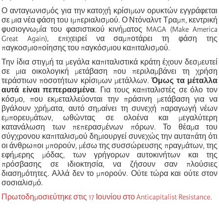
Ο ανταγωνισμός για την κατοχή κρίσιμων ορυκτών εγγράφεται
σε μια νέα φάση του ιμπεριαλισμού. Ο Ντόναλντ Τραμπ, κεντρική
φυσιογνωμία του φασιστικού κινήματος MAGA (Make America
Great Again), επιχειρεί να σαμποτάρει τη φάση της
παγκοσμιοποίησης του παγκόσμιου καπιταλισμού.
Την ίδια στιγμή τα μεγάλα καπιταλιστικά κράτη έχουν δεσμευτεί
σε μια οικολογική μετάβαση που περιλαμβάνει τη χρήση
τεράστιων ποσοτήτων κρίσιμων μετάλλων.
Όμως τα μέταλλα
αυτά είναι πεπερασμένα
. Για τους καπιταλιστές σε όλο τον
κόσμο, που εκμεταλλεύονται την πράσινη μετάβαση για να
βγάλουν χρήματα, αυτό σημαίνει τη συνεχή παραγωγή νέων
εμπορευμάτων, ωθώντας σε ολοένα και μεγαλύτερη
κατανάλωση των πεπερασμένων πόρων. Το θέαμα του
σύγχρονου καπιταλισμού δημιουργεί συνεχώς την αυταπάτη ότι
οι άνθρωποι μπορούν, μέσω της συσσώρευσης πραγμάτων, της
εφήμερης μόδας, των γρήγορων αυτοκινήτων και της
πρόσβασης σε ιδιοκτησία, να ζήσουν σαν πλούσιες
διασημότητες. Αλλά δεν το μπορούν. Ούτε τώρα και ούτε στον
σοσιαλισμό.
Πρωτοδημοσιεύτηκε στις 17 Ιουνίου στο Anticapitalist Resistance.