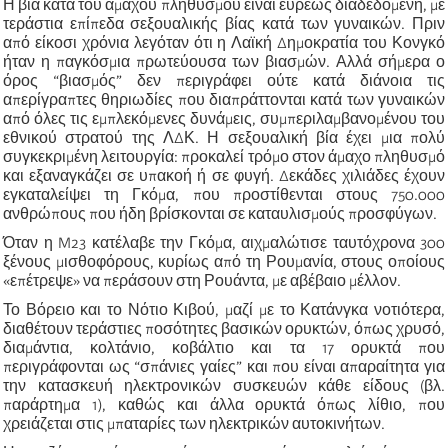
Η βία κατά του άμαχου πληθυσμού είναι ευρέως διαδεδομένη, με
τεράστια επίπεδα σεξουαλικής βίας κατά των γυναικών. Πριν
από είκοσι χρόνια λεγόταν ότι η Λαϊκή Δημοκρατία του Κονγκό
ήταν η παγκόσμια πρωτεύουσα των βιασμών. Αλλά σήμερα ο
όρος “βιασμός” δεν περιγράφει ούτε κατά διάνοια τις
απερίγραπτες θηριωδίες που διαπράττονται κατά των γυναικών
από όλες τις εμπλεκόμενες δυνάμεις, συμπεριλαμβανομένου του
εθνικού στρατού της ΛΔΚ. Η σεξουαλική βία έχει μια πολύ
συγκεκριμένη λειτουργία: προκαλεί τρόμο στον άμαχο πληθυσμό
και εξαναγκάζει σε υπακοή ή σε φυγή. Δεκάδες χιλιάδες έχουν
εγκαταλείψει τη Γκόμα, που προστίθενται στους 750.000
ανθρώπους που ήδη βρίσκονται σε καταυλισμούς προσφύγων.
Όταν η M23 κατέλαβε την Γκόμα, αιχμαλώτισε ταυτόχρονα 300
ξένους μισθοφόρους, κυρίως από τη Ρουμανία, στους οποίους
«επέτρεψε» να περάσουν στη Ρουάντα, με αβέβαιο μέλλον.
Το Βόρειο και το Νότιο Κιβού, μαζί με το Κατάνγκα νοτιότερα,
διαθέτουν τεράστιες ποσότητες βασικών ορυκτών, όπως χρυσό,
διαμάντια, κολτάνιο, κοβάλτιο και τα 17 ορυκτά που
περιγράφονται ως “σπάνιες γαίες” και που είναι απαραίτητα για
την κατασκευή ηλεκτρονικών συσκευών κάθε είδους (βλ.
παράρτημα 1), καθώς και άλλα ορυκτά όπως λίθιο, που
χρειάζεται στις μπαταρίες των ηλεκτρικών αυτοκινήτων.