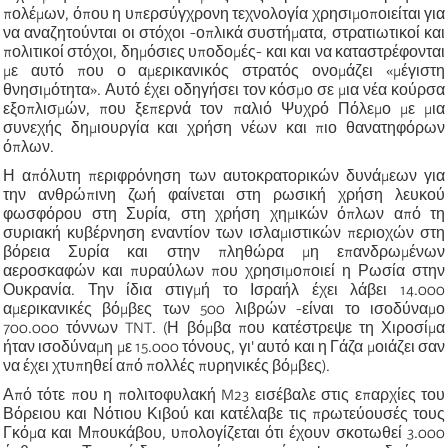
πολέμων, όπου η υπερσύγχρονη τεχνολογία χρησιμοποιείται για
να αναζητούνται οι στόχοι -οπλικά συστήματα, στρατιωτικοί και
πολιτικοί στόχοι, δημόσιες υποδομές- και και να καταστρέφονται
με αυτό που ο αμερικανικός στρατός ονομάζει «μέγιστη
θνησιμότητα». Αυτό έχει οδηγήσει τον κόσμο σε μια νέα κούρσα
εξοπλισμών, που ξεπερνά τον παλιό Ψυχρό Πόλεμο με μια
συνεχής δημιουργία και χρήση νέων και πιο θανατηφόρων
όπλων.
Η απόλυτη περιφρόνηση των αυτοκρατορικών δυνάμεων για
την ανθρώπινη ζωή φαίνεται στη ρωσική χρήση λευκού
φωσφόρου στη Συρία, στη χρήση χημικών όπλων από τη
συριακή κυβέρνηση εναντίον των ισλαμιστικών περιοχών στη
βόρεια Συρία και στην πληθώρα μη επανδρωμένων
αεροσκαφών και πυραύλων που χρησιμοποιεί η Ρωσία στην
Ουκρανία. Την ίδια στιγμή το Ισραήλ έχει λάβει 14.000
αμερικανικές βόμβες των 500 λιβρών -είναι το ισοδύναμο
700.000 τόννων TNT. (Η βόμβα που κατέστρεψε τη Χιροσίμα
ήταν ισοδύναμη με 15.000 τόνους, γι' αυτό και η Γάζα μοιάζει σαν
να έχει χτυπηθεί από πολλές πυρηνικές βόμβες).
Από τότε που η πολιτοφυλακή M23 εισέβαλε στις επαρχίες του
Βόρειου και Νότιου Κιβού και κατέλαβε τις πρωτεύουσές τους
Γκόμα και Μπουκάβου, υπολογίζεται ότι έχουν σκοτωθεί 3.000