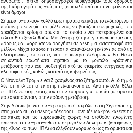
άνθρωποι. Τοπικοί δημοσιογράφοι περιέγραψαν τους δρόμους
της Γκόμα γεμάτους πτώματα, με πολλά από αυτά να φαίνονται
είναι άμαχοι.
Σήμερα, υπάρχουν πολλά ερωτήματα σχετικά με το ενδεχόμενο η
πράσινη οικονομία του μέλλοντος να βασίζεται σε μηχανές που
χρειάζονται κρίσιμα ορυκτά, τα οποία είναι πεπερασμένα και
τελικά θα εξαντληθούν. Μια άπειρη ζήτηση για πεπερασμένους
πόρους θα μπορούσε να οδηγήσει σε άλλη μία καταστροφή στο
μέλλον. Μέχρι το 2050 η τεράστια κατανάλωση ενέργειας από τις
ηλεκτρονικές συσκευές και τα κέντρα δεδομένων θα θέσει
σημαντικά ερωτήματα σχετικά με το μοντέλο πράσινης
μετάβασης που έχει υιοθετηθεί από τις εταιρείες ενέργειας και
πληροφορικής, καθώς και από τις κυβερνήσεις.
Ο Ντόναλντ Τραμπ είναι διχασμένος στο ζήτημα αυτό. Από τη μία
λέει ότι η κλιματική επιστήμη είναι ανοησίες. Από την άλλη θέλει
οι ΗΠΑ να συμμετάσχουν στην κούρσα για τα κρίσιμα ορυκτά
που απαιτούνται για την πράσινη μετάβαση.
Στην διάσκεψη για την περιφερειακή ασφάλεια στη Σιγκαπούρη,
στις 30 Μαΐου, ο Γάλλος πρόεδρος Εμανουέλ Μακρόν κάλεσε τις
ασιατικές και τις ευρωπαϊκές χώρες να σταθούν ενωμένες
απέναντι στην προσπάθεια των μεγάλων δυνάμεων (προφανώς
της Κίνας και των ΗΠΑ) να ελέγξουν πόρους όπως τα ορυκτά και