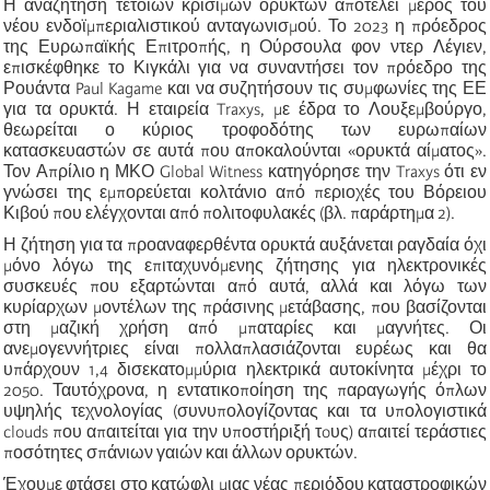
Η αναζήτηση τέτοιων κρίσιμων ορυκτών αποτελεί μέρος του
νέου ενδοϊμπεριαλιστικού ανταγωνισμού. Το 2023 η πρόεδρος
της Ευρωπαϊκής Επιτροπής, η Ούρσουλα φον ντερ Λέγιεν,
επισκέφθηκε το Κιγκάλι για να συναντήσει τον πρόεδρο της
Ρουάντα Paul Kagame και να συζητήσουν τις συμφωνίες της ΕΕ
για τα ορυκτά. Η εταιρεία Traxys, με έδρα το Λουξεμβούργο,
θεωρείται ο κύριος τροφοδότης των ευρωπαίων
κατασκευαστών σε αυτά που αποκαλούνται «ορυκτά αίματος».
Τον Απρίλιο η ΜΚΟ Global Witness κατηγόρησε την Traxys ότι εν
γνώσει της εμπορεύεται κολτάνιο από περιοχές του Βόρειου
Κιβού που ελέγχονται από πολιτοφυλακές (βλ. παράρτημα 2).
Η ζήτηση για τα προαναφερθέντα ορυκτά αυξάνεται ραγδαία όχι
μόνο λόγω της επιταχυνόμενης ζήτησης για ηλεκτρονικές
συσκευές που εξαρτώνται από αυτά, αλλά και λόγω των
κυρίαρχων μοντέλων της πράσινης μετάβασης, που βασίζονται
στη μαζική χρήση από μπαταρίες και μαγνήτες. Οι
ανεμογεννήτριες είναι πολλαπλασιάζονται ευρέως και θα
υπάρχουν 1,4 δισεκατομμύρια ηλεκτρικά αυτοκίνητα μέχρι το
2050. Ταυτόχρονα, η εντατικοποίηση της παραγωγής όπλων
υψηλής τεχνολογίας (συνυπολογίζοντας και τα υπολογιστικά
clouds που απαιτείται για την υποστήριξή τoυς) απαιτεί τεράστιες
ποσότητες σπάνιων γαιών και άλλων ορυκτών.
Έχουμε φτάσει στο κατώφλι μιας νέας περιόδου καταστροφικών