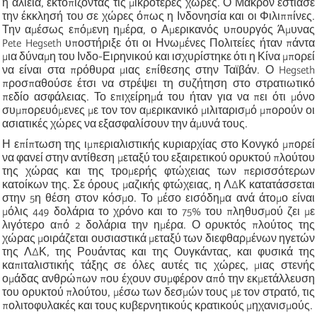
η αλιεία, εκτοπίζοντας τις μικρότερες χώρες. Ο Μακρόν εστίασε
την έκκλησή του σε χώρες όπως η Ινδονησία και οι Φιλιππίνες.
Την αμέσως επόμενη ημέρα, ο Αμερικανός υπουργός Άμυνας
Pete Hegseth υποστήριξε ότι οι Ηνωμένες Πολιτείες ήταν πάντα
μια δύναμη του Ινδο-Ειρηνικού και ισχυρίστηκε ότι η Κίνα μπορεί
να είναι στα πρόθυρα μιας επίθεσης στην Ταϊβάν. Ο Hegseth
προσπαθούσε έτσι να στρέψει τη συζήτηση στο στρατιωτικό
πεδίο ασφάλειας. Το επιχείρημά του ήταν για να πει ότι μόνο
συμπορευόμενες με τον τον αμερικανικό μιλιταρισμό μπορούν οι
ασιατικές χώρες να εξασφαλίσουν την άμυνά τους.
Η επίπτωση της ιμπεριαλιστικής κυριαρχίας στο Κονγκό μπορεί
να φανεί στην αντίθεση μεταξύ του εξαιρετικού ορυκτού πλούτου
της χώρας και της τρομερής φτώχειας των περισσότερων
κατοίκων της. Σε όρους μαζικής φτώχειας, η ΛΔΚ κατατάσσεται
στην 5η θέση στον κόσμο. Το μέσο εισόδημα ανά άτομο είναι
μόλις 449 δολάρια το χρόνο και το 75% του πληθυσμού ζει με
λιγότερο από 2 δολάρια την ημέρα. Ο ορυκτός πλούτος της
χώρας μοιράζεται ουσιαστικά μεταξύ των διεφθαρμένων ηγετών
της ΛΔΚ, της Ρουάντας και της Ουγκάντας, και φυσικά της
καπιταλιστικής τάξης σε όλες αυτές τις χώρες, μιας στενής
ομάδας ανθρώπων που έχουν συμφέρον από την εκμετάλλευση
του ορυκτού πλούτου, μέσω των δεσμών τους με τον στρατό, τις
πολιτοφυλακές και τους κυβερνητικούς κρατικούς μηχανισμούς.