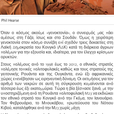
Phil Hearse
Όταν ο κόσμος ακούμε «γενοκτονία», ο συνειρμός μας πάει
αμέσως στη Γάζα, ίσως και στο Σουδάν. Όμως η χειρότερη
γενοκτονία στον κόσμο συνέβη επί σχεδόν τρεις δεκαετίες στη
Λαϊκή Δημοκρατία του Κονγκό (ΛΔΚ) κατά τη διάρκεια άγριων
πολέμων για την εξουσία και, ιδιαίτερα, για τον έλεγχο κρίσιμων
ορυκτών.
Στους πολέμους από το 1998 έως το 2012, ο εθνικός στρατός
πολέμησε τοπικές πολιτοφυλακές καθώς και τους στρατούς της
γειτονικής Ρουάντα και της Ουγκάντα, ενώ έξι αφρικανικές
χώρες επενέβησαν ως ειρηνευτική δύναμη. Οι εκτιμήσεις για τον
αριθμό των νεκρών σε αυτή τη σύγκρουση κυμαίνονται από
τέσσερα έως έξι εκατομμύρια. Τώρα η βία ξέσπασε ξανά, με την
υποστηριζόμενη από τη Ρουάντα πολιτοφυλακή M23 να εκδιώκει
τον εθνικό στρατό του Κονγκό από την Γκόμα, τον Ιανουάριο.
Τον Φεβρουάριο, το Μπουκάβου, πρωτεύουσα του Νότιου
Κιβού, καταλήφθηκε από την Μ23 χωρίς μάχη.