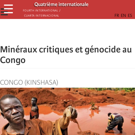
Skip
Quatrième internationale
☰
to
☰
Fourth International /
Cuarta Internacional
main
content
Minéraux critiques et génocide au
Congo
CONGO (KINSHASA)