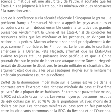
science climatique est une absurdité ; de l’autre, il souhaite que les
États-Unis se joignent à la lutte pour les minéraux critiques nécessaires
à la transition verte.
Lors de la conférence sur la sécurité régionale à Singapour le 30 mai, le
président français Emmanuel Macron a appelé les pays asiatiques et
européens à se tenir debout ensemble contre la tentative des grandes
puissances (évidemment la Chine et les États-Unis) de contrôler les
ressources telles que les minéraux et les pêcheries, en évinçant les
nations plus petites. Macron adressait son appel principalement à des
pays comme l’Indonésie et les Philippines. Le lendemain, le secrétaire
américain à la Défense, Pete Hegseth, affirmait que les États-Unis
avaient toujours été une puissance indo-pacifique et que la Chine
pourrait être sur le point de lancer une attaque contre Taïwan. Hegseth
tentait de détourner le débat vers le terrain militaire et sécuritaire. Son
argument était que seuls les pays asiatiques alignés sur le militarisme
américain pourraient assurer leur défense.
L’effet de la domination impérialiste sur le Congo est visible dans le
contraste entre l’extraordinaire richesse minérale du pays et l’extrême
pauvreté de la plupart de ses habitants. En termes de pauvreté de masse,
la RDC est classée 5e au monde. Le revenu moyen par personne n’est que
de 449 dollars par an, et 75 % de la population vit avec moins de 2
dollars par jour. Les richesses minières du pays sont en fait partagées
entre les dirigeants corrompus de la RDC, du Rwanda et de l’Ouganda,