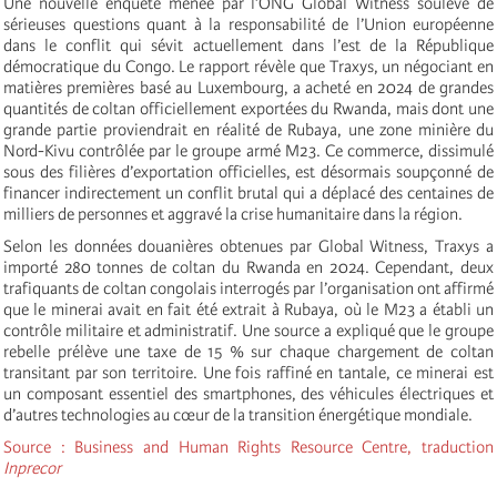
Une nouvelle enquête menée par l’ONG Global Witness soulève de
sérieuses questions quant à la responsabilité de l’Union européenne
dans le conflit qui sévit actuellement dans l’est de la République
démocratique du Congo. Le rapport révèle que Traxys, un négociant en
matières premières basé au Luxembourg, a acheté en 2024 de grandes
quantités de coltan officiellement exportées du Rwanda, mais dont une
grande partie proviendrait en réalité de Rubaya, une zone minière du
Nord-Kivu contrôlée par le groupe armé M23. Ce commerce, dissimulé
sous des filières d’exportation officielles, est désormais soupçonné de
financer indirectement un conflit brutal qui a déplacé des centaines de
milliers de personnes et aggravé la crise humanitaire dans la région.
Selon les données douanières obtenues par Global Witness, Traxys a
importé 280 tonnes de coltan du Rwanda en 2024. Cependant, deux
trafiquants de coltan congolais interrogés par l’organisation ont affirmé
que le minerai avait en fait été extrait à Rubaya, où le M23 a établi un
contrôle militaire et administratif. Une source a expliqué que le groupe
rebelle prélève une taxe de 15 % sur chaque chargement de coltan
transitant par son territoire. Une fois raffiné en tantale, ce minerai est
un composant essentiel des smartphones, des véhicules électriques et
d’autres technologies au cœur de la transition énergétique mondiale.
Source : Business and Human Rights Resource Centre,
traduction
Inprecor