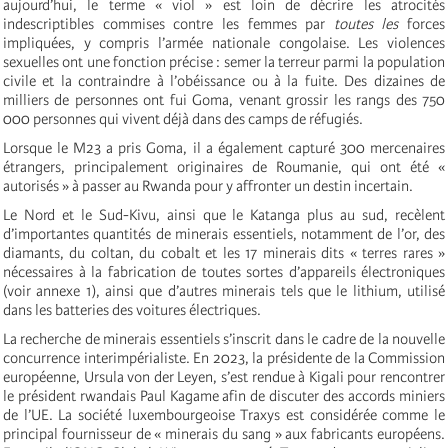
aujourd’hui, le terme « viol » est loin de décrire les atrocités
indescriptibles commises contre les femmes par
toutes les
forces
impliquées, y compris l’armée nationale congolaise. Les violences
sexuelles ont une fonction précise : semer la terreur parmi la population
civile et la contraindre à l’obéissance ou à la fuite. Des dizaines de
milliers de personnes ont fui Goma, venant grossir les rangs des 750
000 personnes qui vivent déjà dans des camps de réfugiés.
Lorsque le M23 a pris Goma, il a également capturé 300 mercenaires
étrangers, principalement originaires de Roumanie, qui ont été «
autorisés » à passer au Rwanda pour y affronter un destin incertain.
Le Nord et le Sud-Kivu, ainsi que le Katanga plus au sud, recèlent
d’importantes quantités de minerais essentiels, notamment de l’or, des
diamants, du coltan, du cobalt et les 17 minerais dits « terres rares »
nécessaires à la fabrication de toutes sortes d’appareils électroniques
(voir annexe 1), ainsi que d’autres minerais tels que le lithium, utilisé
dans les batteries des voitures électriques.
La recherche de minerais essentiels s’inscrit dans le cadre de la nouvelle
concurrence interimpérialiste. En 2023, la présidente de la Commission
européenne, Ursula von der Leyen, s’est rendue à Kigali pour rencontrer
le président rwandais Paul Kagame afin de discuter des accords miniers
de l’UE. La société luxembourgeoise Traxys est considérée comme le
principal fournisseur de « minerais du sang » aux fabricants européens.