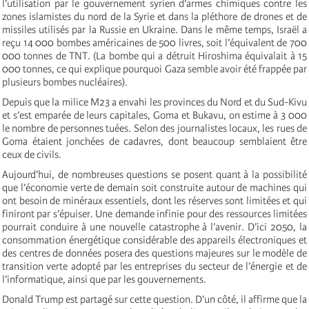
l’utilisation par le gouvernement syrien d’armes chimiques contre les
zones islamistes du nord de la Syrie et dans la pléthore de drones et de
missiles utilisés par la Russie en Ukraine. Dans le même temps, Israël a
reçu 14 000 bombes américaines de 500 livres, soit l’équivalent de 700
000 tonnes de TNT. (La bombe qui a détruit Hiroshima équivalait à 15
000 tonnes, ce qui explique pourquoi Gaza semble avoir été frappée par
plusieurs bombes nucléaires).
Depuis que la milice M23 a envahi les provinces du Nord et du Sud-Kivu
et s’est emparée de leurs capitales, Goma et Bukavu, on estime à 3 000
le nombre de personnes tuées. Selon des journalistes locaux, les rues de
Goma étaient jonchées de cadavres, dont beaucoup semblaient être
ceux de civils.
Aujourd’hui, de nombreuses questions se posent quant à la possibilité
que l’économie verte de demain soit construite autour de machines qui
ont besoin de minéraux essentiels, dont les réserves sont limitées et qui
finiront par s’épuiser. Une demande infinie pour des ressources limitées
pourrait conduire à une nouvelle catastrophe à l’avenir. D’ici 2050, la
consommation énergétique considérable des appareils électroniques et
des centres de données posera des questions majeures sur le modèle de
transition verte adopté par les entreprises du secteur de l’énergie et de
l’informatique, ainsi que par les gouvernements.
Donald Trump est partagé sur cette question. D’un côté, il affirme que la