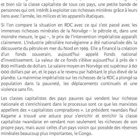
et bien sûr la classe capitaliste de tous ces pays, une petite bande de
personnes qui ont intérêt à exploiter ces richesses minières grâce à leurs
liens avec l’armée, les milices et les appareils étatiques.
Si l’on compare la situation en RDC avec ce qui s’est passé avec les
immenses richesses minérales de la Norvège – le pétrole et, dans une
moindre mesure, le gaz –, le prix de l’intervention impérialiste apparaît
clairement. L’industrie pétrolière norvégienne a été nationalisée dès la
découverte du pétrole en mer du Nord en 1969. Elle a financé la création
d’un fonds souverain, aujourd’hui appelé Fonds national
d’investissement. La valeur de ce fonds s’élève aujourd’hui à près de 1
800 milliards de dollars. Le salaire moyen en Norvège est supérieur à 60
000 dollars par an, et le pays a le revenu par habitant le plus élevé de la
planète. La mainmise impérialiste sur les richesses de la RDC a plongé sa
population dans la pauvreté, les déplacements continuels et une
violence sans fin.
Les classes capitalistes des pays pauvres qui vendent leur richesse
nationale et s’enrichissent dans le processus sont ce que les marxistes
appellent des « capitalistes compradores ». Le président rwandais Paul
Kagame a trouvé une astuce pour s’enrichir et enrichir la classe
capitaliste rwandaise en vendant non seulement les richesses de son
propre pays, mais aussi celles d’un pays voisin qui possède des réserves
minérales beaucoup plus importantes, le Congo.