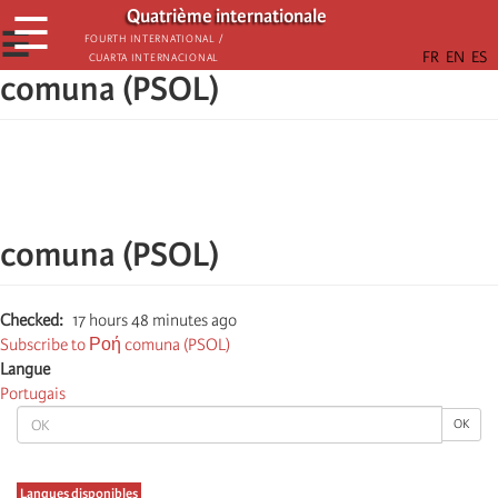
Παράκαμψη
Quatrième internationale
☰
προς
☰
Fourth International /
Cuarta Internacional
το
comuna (PSOL)
κυρίως
περιεχόμενο
comuna (PSOL)
Checked
17 hours 48 minutes ago
Subscribe to Ροή comuna (PSOL)
Langue
Portugais
OK
OK
Langues disponibles