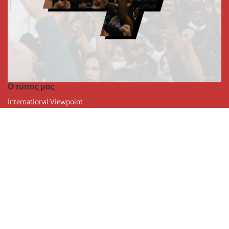
Ο τύπος μας
International Viewpoint
Punto de vista internacional
Inprecor
Facebook
Twitter
Η Διεθνής
Τελευταίο συνέδριο της Διεθνούς
Ανακοινώσεις του Εκτελεστικού Γραφείου
Μορφωτικό Ίδρυμα (IIRE)