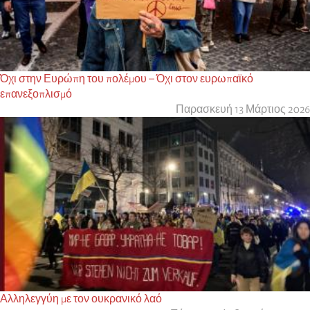
Όχι στην Ευρώπη του πολέμου – Όχι στον ευρωπαϊκό
επανεξοπλισμό
Παρασκευή 13 Μάρτιος 2026
Αλληλεγγύη με τον ουκρανικό λαό