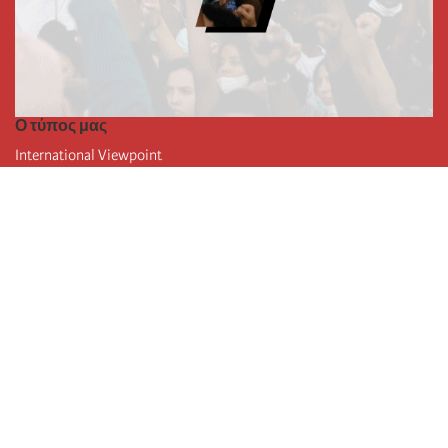
Ο τύπος μας
International Viewpoint
Punto de vista internacional
Inprecor
Facebook
Twitter
Η Διεθνής
Τελευταίο συνέδριο της Διεθνούς
Ανακοινώσεις του Εκτελεστικού Γραφείου
Μορφωτικό Ίδρυμα (IIRE)
Διεθνές κάμπινγκ
Συγγραφείς