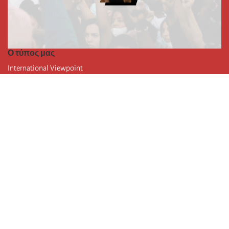
Ο τύπος μας
International Viewpoint
Punto de vista internacional
Inprecor
Facebook
Twitter
Η Διεθνής
Τελευταίο συνέδριο της Διεθνούς
Ανακοινώσεις του Εκτελεστικού Γραφείου
Μορφωτικό Ίδρυμα (IIRE)
Διεθνές κάμπινγκ
Συγγραφείς
Video