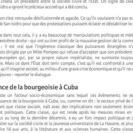
créera un précédent entre la société civile et l'État. Un signe de cela
ro a ignoré le précieux accord qui a été conclu.
on s'est retrouvée désillusionnée et agacée.
Ce qu'ils voulaient n'a pas eu
e San Isidro pour que des protestations puissent éclater et déstabiliser le
ue dans tout cela, il y a eu beaucoup de manipulations politiques et méd
extrême droite - qui ont su tirer profit de la mauvaise gestion de la com
; il est vrai que l'ingérence classique des puissances étrangères n'
fois dirigée par un Mike Pompeo qui refuse d'accepter que son président 
européen qui, par sa propre nature impérialiste, ne surmonte toujou
e. Mais ce dont l'État doit tenir compte, c'est qu'il est confronté à
une
 qu'il imagine exister
, au milieu d'une grave crise économique et qu'il ne 
jeures - reporter le dialogue.
nce de la bourgeoisie à Cuba
iste un facteur socio-économique sans lequel ces événements ne se
ssance de la bourgeoisie à Cuba, ou, comme on dit : le secteur privé de 
ant que classe sociale, naît avec des implications non seulement éco
 et politiques. Cette classe, qui est renée après les mesures mises e
 au long de la dernière décennie, a eu un fort impact politique et c
lier sur la société civile et la jeunesse universitaire de La Havane, et plu
ire lié aux arts, à la littérature et aux sciences humaines. Cette class