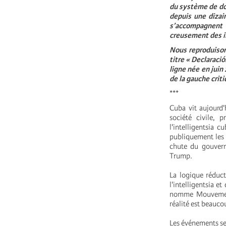
du système de dou
depuis une dizai
s’accompagnent 
creusement des in
Nous reproduison
titre « Declaraci
ligne née en juin
de la gauche crit
***
Cuba vit aujourd'
société civile, 
l'intelligentsia 
publiquement les d
chute du gouvern
Trump.
La logique réducti
l'intelligentsia e
nomme Mouvement S
réalité est beauc
Les événements se 