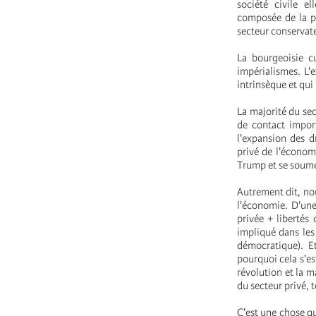
société civile e
composée de la pr
secteur conservat
La bourgeoisie c
impérialismes. L'
intrinsèque et qui 
La majorité du sec
de contact impor
l'expansion des d
privé de l'économ
Trump et se soume
Autrement dit, no
l'économie. D'une
privée + libertés c
impliqué dans les
démocratique). E
pourquoi cela s'es
révolution et la m
du secteur privé, t
C'est une chose qu