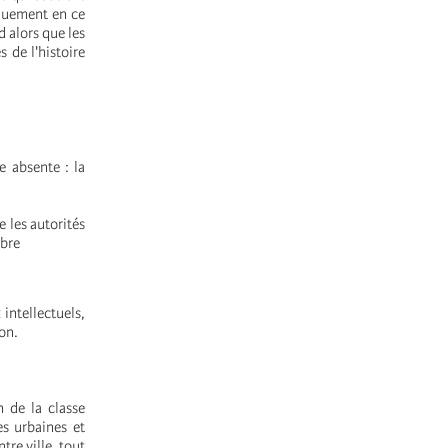
iquement en ce
 alors que les
s de l'histoire
e absente : la
e les autorités
mbre
 intellectuels,
ion.
n de la classe
es urbaines et
tre ville, tout