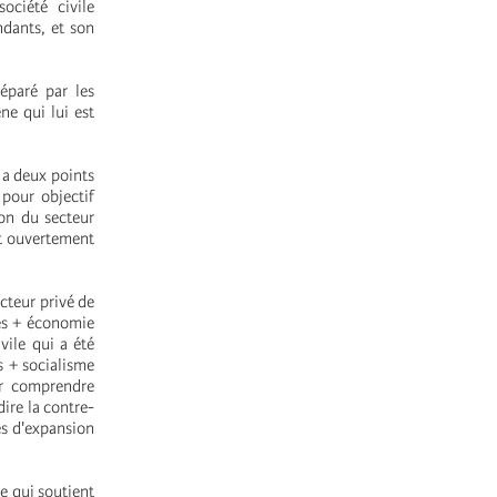
ociété civile
ndants, et son
éparé par les
ne qui lui est
s a deux points
pour objectif
ion du secteur
nt ouvertement
cteur privé de
es + économie
ivile qui a été
s + socialisme
ir comprendre
dire la contre-
es d'expansion
e qui soutient