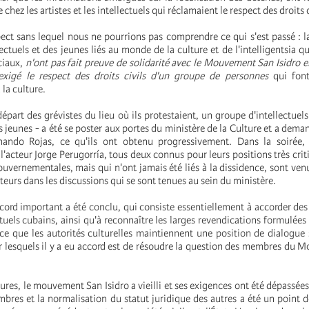
hez les artistes et les intellectuels qui réclamaient le respect des droits 
pect sans lequel nous ne pourrions pas comprendre ce qui s'est passé : l
llectuels et des jeunes liés au monde de la culture et de l'intelligentsia q
ciaux,
n'ont pas fait preuve de solidarité avec le Mouvement San Isidro en
exigé le respect des droits civils d'un groupe de personnes
qui font
 la culture.
part des grévistes du lieu où ils protestaient, un groupe d'intellectuels 
s jeunes - a été se poster aux portes du ministère de la Culture et a dema
nando Rojas, ce qu'ils ont obtenu progressivement. Dans la soirée, l
l'acteur Jorge Perugorría, tous deux connus pour leurs positions très crit
ouvernementales, mais qui n'ont jamais été liés à la dissidence, sont venu
teurs dans les discussions qui se sont tenues au sein du ministère.
cord important a été conclu, qui consiste essentiellement à accorder des
ectuels cubains, ainsi qu'à reconnaître les larges revendications formulées
ce que les autorités culturelles maintiennent une position de dialogue
ur lesquels il y a eu accord est de résoudre la question des membres du
res, le mouvement San Isidro a vieilli et ses exigences ont été dépassées.
bres et la normalisation du statut juridique des autres a été un point d