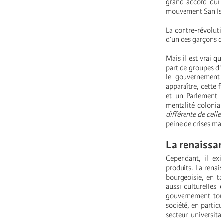
grand accord qui 
mouvement San Isid
La contre-révoluti
d'un des garçons d
Mais il est vrai q
part de groupes d'
le gouvernement 
apparaître, cette 
et un Parlement 
mentalité colonial
différente de celle
peine de crises ma
La renaissa
Cependant, il ex
produits. La renai
bourgeoisie, en t
aussi culturelles
gouvernement tout
société, en particu
secteur universita