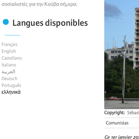
σοσιαλιστές για την Κούβα σήμερα;
Langues disponibles
Français
English
Castellano
Italiano
العربية
Deutsch
Português
ελληνικά
Copyright
Sébas
Comunistas
Ce 1er janvier 20