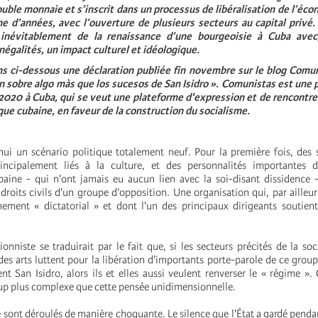
ble monnaie et s’inscrit dans un processus de libéralisation de l’éc
ne d’années, avec l’ouverture de plusieurs secteurs au capital privé
inévitablement de la renaissance d’une bourgeoisie à Cuba avec
égalités, un impact culturel et idéologique.
s ci-dessous une déclaration publiée fin novembre sur le blog Comun
ón sobre algo màs que los sucesos de San Isidro ». Comunistas est une 
 2020 à Cuba, qui se veut une plateforme d'expression et de rencontre
ique cubaine, en faveur de la construction du socialisme.
hui un scénario politique totalement neuf. Pour la première fois, des 
principalement liés à la culture, et des personnalités importantes d
cubaine - qui n'ont jamais eu aucun lien avec la soi-disant dissidence
roits civils d'un groupe d'opposition. Une organisation qui, par ailleurs
ement « dictatorial » et dont l'un des principaux dirigeants soutien
onniste se traduirait par le fait que, si les secteurs précités de la soci
t des arts luttent pour la libération d'importants porte-parole de ce grou
an Isidro, alors ils et elles aussi veulent renverser le « régime ».
oup plus complexe que cette pensée unidimensionnelle.
sont déroulés de manière choquante. Le silence que l'État a gardé pendan