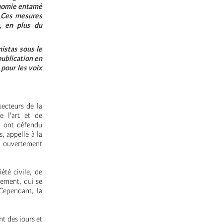
onomie entamé
. Ces mesures
, en plus du
istas sous le
publication en
 pour les voix
secteurs de la
e l'art et de
 - ont défendu
, appelle à la
t ouvertement
été civile, de
pement, qui se
 Cependant, la
t des jours et