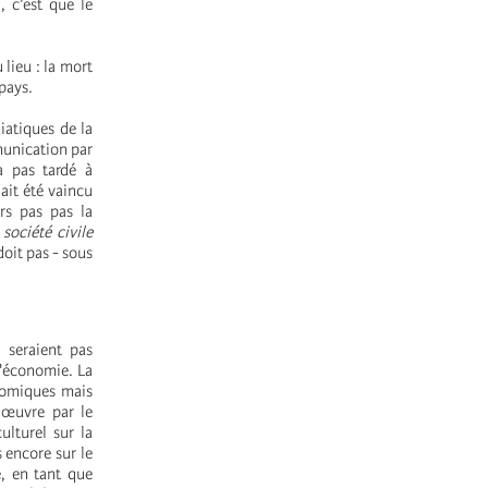
, c’est que le
 lieu : la mort
 pays.
iatiques de la
munication par
a pas tardé à
ait été vaincu
rs pas pas la
 société civile
doit pas - sous
 seraient pas
l'économie. La
nomiques mais
n œuvre par le
ulturel sur la
s encore sur le
e, en tant que