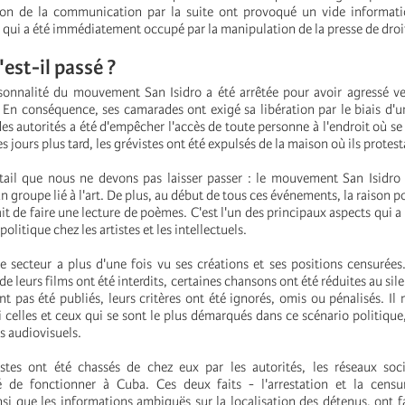
ion de la communication par la suite ont provoqué un vide informati
 qui a été immédiatement occupé par la manipulation de la presse de droi
'est-il passé ?
sonnalité du mouvement San Isidro a été arrêtée pour avoir agressé v
. En conséquence, ses camarades ont exigé sa libération par le biais d'u
es autorités a été d'empêcher l'accès de toute personne à l'endroit où se 
 jours plus tard, les grévistes ont été expulsés de la maison où ils protest
tail que nous ne devons pas laisser passer : le mouvement San Isidro 
groupe lié à l'art. De plus, au début de tous ces événements, la raison po
ait de faire une lecture de poèmes. C'est l'un des principaux aspects qui 
politique chez les artistes et les intellectuels.
ce secteur a plus d'une fois vu ses créations et ses positions censurées
e leurs films ont été interdits, certaines chansons ont été réduites au sile
ont pas été publiés, leurs critères ont été ignorés, omis ou pénalisés. Il
 celles et ceux qui se sont le plus démarqués dans ce scénario politique
s audiovisuels.
istes ont été chassés de chez eux par les autorités, les réseaux soc
 de fonctionner à Cuba. Ces deux faits - l'arrestation et la cens
i que les informations ambiguës sur la localisation des détenus, ont fa