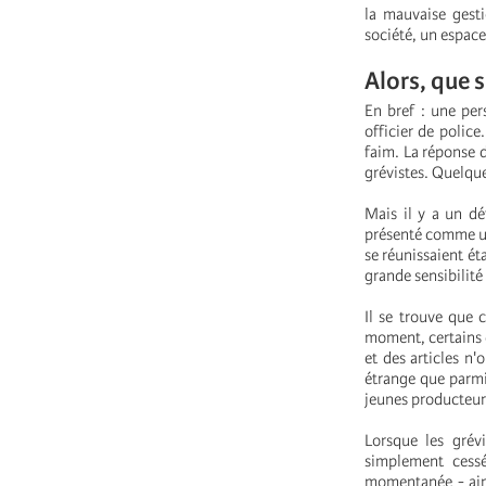
la mauvaise gest
société, un espace
Alors, que s
En bref : une per
officier de police
faim. La réponse d
grévistes. Quelques
Mais il y a un dé
présenté comme un 
se réunissaient ét
grande sensibilité 
Il se trouve que 
moment, certains d
et des articles n'
étrange que parmi
jeunes producteur
Lorsque les grév
simplement cessé
momentanée - ains