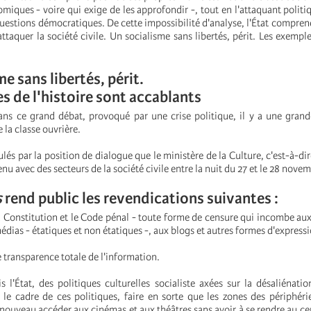
miques - voire qui exige de les approfondir -, tout en l'attaquant polit
uestions démocratiques. De cette impossibilité d'analyse, l'État comprend
ttaquer la société civile. Un socialisme sans libertés, périt. Les exemple
e sans libertés, périt.
s de l'histoire sont accablants
ans ce grand débat, provoqué par une crise politique, il y a une grand
 la classe ouvrière.
ulés par la position de dialogue que le ministère de la Culture, c'est-à-dir
nu avec des secteurs de la société civile entre la nuit du 27 et le 28 nove
s
rend public les revendications suivantes :
la Constitution et le Code pénal - toute forme de censure qui incombe aux
médias - étatiques et non étatiques -, aux blogs et autres formes d'express
transparence totale de l'information.
s l'État, des politiques culturelles socialiste axées sur la désaliénatio
 le cadre de ces politiques, faire en sorte que les zones des périphéri
 nouveau accéder aux cinémas et aux théâtres sans avoir à se rendre au cen