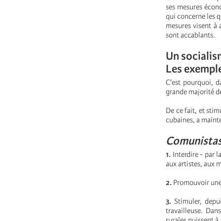
ses mesures écono
qui concerne les q
mesures visent à a
sont accablants.
Un socialism
Les exemple
C'est pourquoi, d
grande majorité de
De ce fait, et stim
cubaines, a mainte
C
omunist
a
1.
Interdire - par 
aux artistes, aux 
2.
Promouvoir une 
3.
Stimuler, depui
travailleuse.
Dans
rurales puissent à