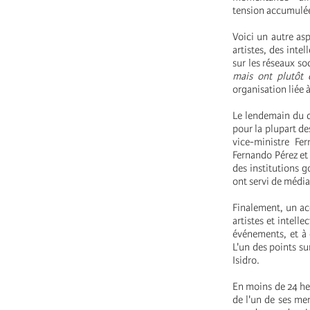
tension accumulée c
Voici un autre as
artistes, des inte
sur les réseaux so
mais ont plutôt 
organisation liée à
Le lendemain du dé
pour la plupart de
vice-ministre Fer
Fernando Pérez et 
des institutions g
ont servi de média
Finalement, un ac
artistes et intell
événements, et à 
L'un des points s
Isidro.
En moins de 24 heu
de l'un de ses mem