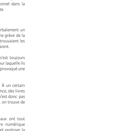
onnel dans la
te.
erbalement un
ne grève de la
trouvaient les
aient.
s'est toujours
ur laquelle ils
a provoqué une
. À un certain
nce, des livres
 n'est donc pas
, on trouve de
iaux ont tout
ure numérique
it exploser la