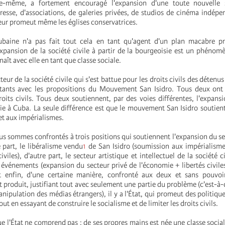
lle-même, a fortement encouragé l'expansion d'une toute nouvelle s
esse, d'associations, de galeries privées, de studios de cinéma indépe
eur promeut même les églises conservatrices.
ubaine n'a pas fait tout cela en tant qu'agent d'un plan macabre pr
expansion de la société civile à partir de la bourgeoisie est un phénomè
naît avec elle en tant que classe sociale.
teur de la société civile qui s'est battue pour les droits civils des détenu
tants avec les propositions du Mouvement San Isidro. Tous deux ont 
roits civils. Tous deux soutiennent, par des voies différentes, l'expans
ie à Cuba. La seule différence est que le mouvement San Isidro soutie
t aux impérialismes.
us sommes confrontés à trois positions qui soutiennent l'expansion du se
 part, le libéralisme vendu
1
de San Isidro (soumission aux impérialism
iviles), d'autre part, le secteur artistique et intellectuel de la société c
 événements (expansion du secteur privé de l'économie + libertés civile
t enfin, d'une certaine manière, confronté aux deux et sans pouvo
t produit, justifiant tout avec seulement une partie du problème (c'est-à-
anipulation des médias étrangers), il y a l'État, qui promeut des politiqu
out en essayant de construire le socialisme et de limiter les droits civils.
e l'État ne comprend pas : de ses propres mains est née une classe social