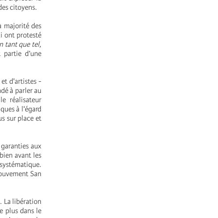
des citoyens.
a majorité des
ui ont protesté
 tant que tel,
 partie d’une
et d'artistes -
ndé à parler au
e réalisateur
iques à l'égard
s sur place et
 garanties aux
 bien avant les
 systématique.
 Mouvement San
 La libération
e plus dans le