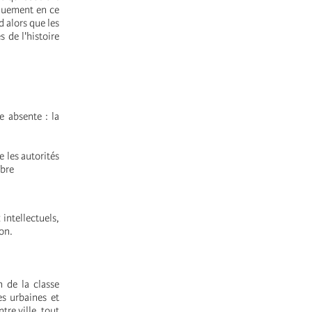
iquement en ce
 alors que les
s de l'histoire
e absente : la
e les autorités
mbre
 intellectuels,
ion.
n de la classe
es urbaines et
tre ville, tout