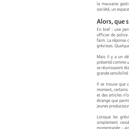
la mauvaise gest
société, un espace
Alors, que s
En bref : une per
officier de police
faim. La réponse d
grévistes. Quelques
Mais il y a un dé
présenté comme un 
se réunissaient ét
grande sensibilité 
Il se trouve que 
moment, certains d
et des articles n'
étrange que parmi
jeunes producteur
Lorsque les grév
simplement cessé
momentanée - ains