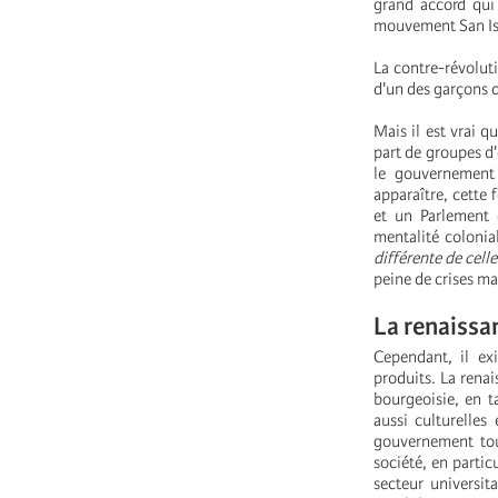
grand accord qui 
mouvement San Isid
La contre-révoluti
d'un des garçons d
Mais il est vrai q
part de groupes d'
le gouvernement 
apparaître, cette 
et un Parlement 
mentalité colonial
différente de celle
peine de crises ma
La renaissa
Cependant, il ex
produits. La renai
bourgeoisie, en t
aussi culturelles
gouvernement tout
société, en particu
secteur universita