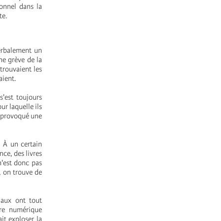
onnel dans la
te.
erbalement un
ne grève de la
trouvaient les
aient.
s'est toujours
ur laquelle ils
a provoqué une
. À un certain
nce, des livres
 n'est donc pas
, on trouve de
iaux ont tout
ure numérique
it exploser la