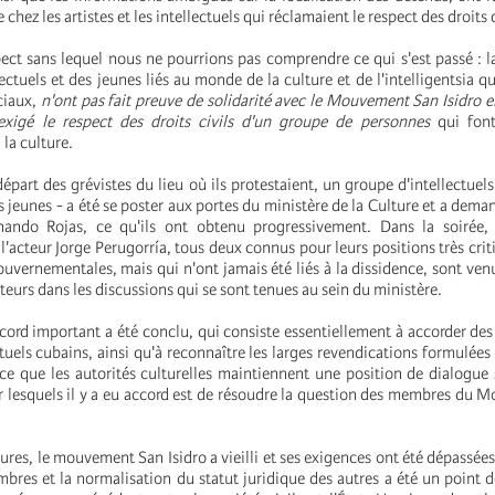
hez les artistes et les intellectuels qui réclamaient le respect des droits 
pect sans lequel nous ne pourrions pas comprendre ce qui s'est passé : l
llectuels et des jeunes liés au monde de la culture et de l'intelligentsia q
ciaux,
n'ont pas fait preuve de solidarité avec le Mouvement San Isidro en
exigé le respect des droits civils d'un groupe de personnes
qui font
 la culture.
part des grévistes du lieu où ils protestaient, un groupe d'intellectuels 
s jeunes - a été se poster aux portes du ministère de la Culture et a dema
nando Rojas, ce qu'ils ont obtenu progressivement. Dans la soirée, l
l'acteur Jorge Perugorría, tous deux connus pour leurs positions très crit
ouvernementales, mais qui n'ont jamais été liés à la dissidence, sont venu
teurs dans les discussions qui se sont tenues au sein du ministère.
cord important a été conclu, qui consiste essentiellement à accorder des
ectuels cubains, ainsi qu'à reconnaître les larges revendications formulées
ce que les autorités culturelles maintiennent une position de dialogue
ur lesquels il y a eu accord est de résoudre la question des membres du
res, le mouvement San Isidro a vieilli et ses exigences ont été dépassées.
bres et la normalisation du statut juridique des autres a été un point d