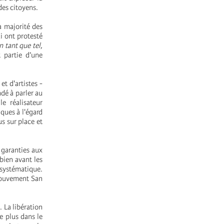
des citoyens.
a majorité des
ui ont protesté
 tant que tel,
 partie d’une
et d'artistes -
ndé à parler au
e réalisateur
iques à l'égard
s sur place et
 garanties aux
 bien avant les
 systématique.
 Mouvement San
 La libération
e plus dans le