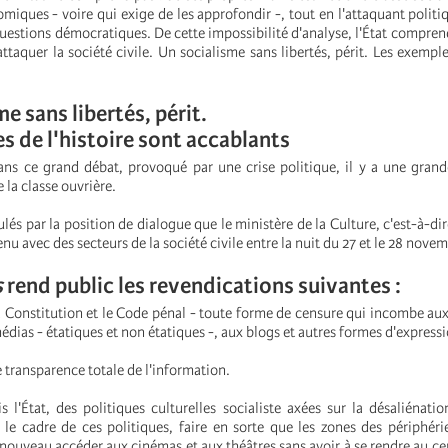
miques - voire qui exige de les approfondir -, tout en l'attaquant polit
uestions démocratiques. De cette impossibilité d'analyse, l'État comprend
ttaquer la société civile. Un socialisme sans libertés, périt. Les exemple
e sans libertés, périt.
s de l'histoire sont accablants
ans ce grand débat, provoqué par une crise politique, il y a une grand
 la classe ouvrière.
ulés par la position de dialogue que le ministère de la Culture, c'est-à-dir
nu avec des secteurs de la société civile entre la nuit du 27 et le 28 nove
s
rend public les revendications suivantes :
la Constitution et le Code pénal - toute forme de censure qui incombe aux
médias - étatiques et non étatiques -, aux blogs et autres formes d'express
transparence totale de l'information.
s l'État, des politiques culturelles socialiste axées sur la désaliénatio
 le cadre de ces politiques, faire en sorte que les zones des périphéri
 nouveau accéder aux cinémas et aux théâtres sans avoir à se rendre au cen