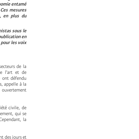
onomie entamé
. Ces mesures
, en plus du
istas sous le
publication en
 pour les voix
secteurs de la
e l'art et de
 - ont défendu
, appelle à la
t ouvertement
été civile, de
pement, qui se
 Cependant, la
t des jours et