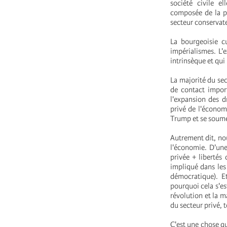
société civile e
composée de la pr
secteur conservat
La bourgeoisie c
impérialismes. L'
intrinsèque et qui 
La majorité du sec
de contact impor
l'expansion des d
privé de l'économ
Trump et se soume
Autrement dit, no
l'économie. D'une
privée + libertés c
impliqué dans les
démocratique). E
pourquoi cela s'es
révolution et la m
du secteur privé, t
C'est une chose qu