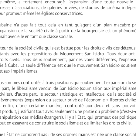
lle-même, a fortement encouragé l'expansion d'une toute nouvelle s
esse, d'associations, de galeries privées, de studios de cinéma indépe
eur promeut même les églises conservatrices.
ubaine n'a pas fait tout cela en tant qu'agent d'un plan macabre pr
expansion de la société civile à partir de la bourgeoisie est un phénomè
naît avec elle en tant que classe sociale.
teur de la société civile qui s'est battue pour les droits civils des détenu
tants avec les propositions du Mouvement San Isidro. Tous deux ont 
roits civils. Tous deux soutiennent, par des voies différentes, l'expans
ie à Cuba. La seule différence est que le mouvement San Isidro soutie
t aux impérialismes.
us sommes confrontés à trois positions qui soutiennent l'expansion du se
 part, le libéralisme vendu
1
de San Isidro (soumission aux impérialism
iviles), d'autre part, le secteur artistique et intellectuel de la société c
 événements (expansion du secteur privé de l'économie + libertés civile
t enfin, d'une certaine manière, confronté aux deux et sans pouvo
t produit, justifiant tout avec seulement une partie du problème (c'est-à-
anipulation des médias étrangers), il y a l'État, qui promeut des politiqu
out en essayant de construire le socialisme et de limiter les droits civils.
e l'État ne comprend pas : de ses propres mains est née une classe social