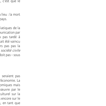
, c’est que le
 lieu : la mort
 pays.
iatiques de la
munication par
a pas tardé à
ait été vaincu
rs pas pas la
 société civile
doit pas - sous
 seraient pas
l'économie. La
nomiques mais
n œuvre par le
ulturel sur la
s encore sur le
e, en tant que