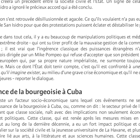
créera un précédent entre la société civile et l'État. Un signe de cela
ro a ignoré le précieux accord qui a été conclu.
on s'est retrouvée désillusionnée et agacée.
Ce qu'ils voulaient n'a pas eu
e San Isidro pour que des protestations puissent éclater et déstabiliser le
ue dans tout cela, il y a eu beaucoup de manipulations politiques et méd
extrême droite - qui ont su tirer profit de la mauvaise gestion de la com
; il est vrai que l'ingérence classique des puissances étrangères n'
fois dirigée par un Mike Pompeo qui refuse d'accepter que son président 
européen qui, par sa propre nature impérialiste, ne surmonte toujou
e. Mais ce dont l'État doit tenir compte, c'est qu'il est confronté à
une
 qu'il imagine exister
, au milieu d'une grave crise économique et qu'il ne 
jeures - reporter le dialogue.
nce de la bourgeoisie à Cuba
iste un facteur socio-économique sans lequel ces événements ne se
ssance de la bourgeoisie à Cuba, ou, comme on dit : le secteur privé de 
ant que classe sociale, naît avec des implications non seulement éco
 et politiques. Cette classe, qui est renée après les mesures mises e
 au long de la dernière décennie, a eu un fort impact politique et c
lier sur la société civile et la jeunesse universitaire de La Havane, et plu
ire lié aux arts, à la littérature et aux sciences humaines. Cette class