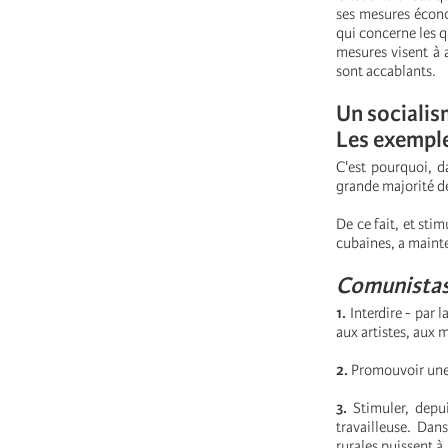
ses mesures écono
qui concerne les q
mesures visent à a
sont accablants.
Un socialism
Les exemple
C'est pourquoi, d
grande majorité de
De ce fait, et stim
cubaines, a mainte
C
omunist
a
1.
Interdire - par 
aux artistes, aux 
2.
Promouvoir une 
3.
Stimuler, depui
travailleuse.
Dans
rurales puissent à