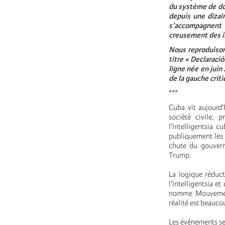
du système de dou
depuis une dizai
s’accompagnent 
creusement des in
Nous reproduison
titre « Declaraci
ligne née en juin
de la gauche crit
***
Cuba vit aujourd'
société civile, 
l'intelligentsia 
publiquement les d
chute du gouvern
Trump.
La logique réducti
l'intelligentsia e
nomme Mouvement S
réalité est beauc
Les événements se 