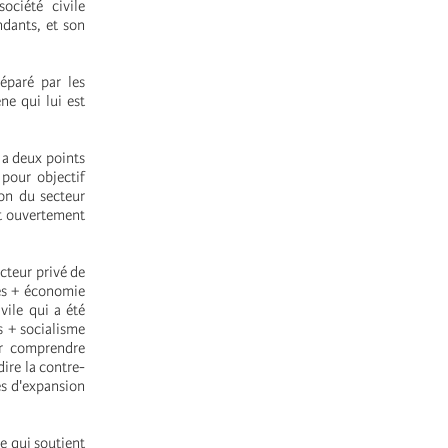
ociété civile
ndants, et son
éparé par les
ne qui lui est
s a deux points
pour objectif
ion du secteur
nt ouvertement
cteur privé de
es + économie
ivile qui a été
s + socialisme
ir comprendre
dire la contre-
es d'expansion
e qui soutient