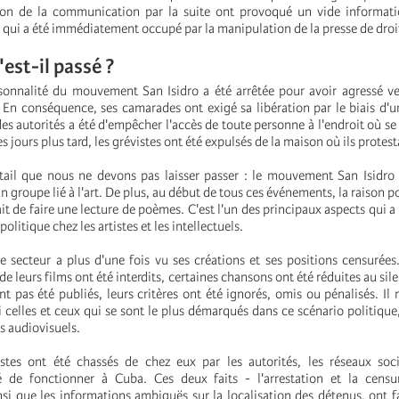
ion de la communication par la suite ont provoqué un vide informati
 qui a été immédiatement occupé par la manipulation de la presse de droi
'est-il passé ?
sonnalité du mouvement San Isidro a été arrêtée pour avoir agressé v
. En conséquence, ses camarades ont exigé sa libération par le biais d'u
es autorités a été d'empêcher l'accès de toute personne à l'endroit où se 
 jours plus tard, les grévistes ont été expulsés de la maison où ils protest
tail que nous ne devons pas laisser passer : le mouvement San Isidro 
groupe lié à l'art. De plus, au début de tous ces événements, la raison po
ait de faire une lecture de poèmes. C'est l'un des principaux aspects qui 
politique chez les artistes et les intellectuels.
ce secteur a plus d'une fois vu ses créations et ses positions censurées
e leurs films ont été interdits, certaines chansons ont été réduites au sile
ont pas été publiés, leurs critères ont été ignorés, omis ou pénalisés. Il
 celles et ceux qui se sont le plus démarqués dans ce scénario politique
s audiovisuels.
istes ont été chassés de chez eux par les autorités, les réseaux soc
 de fonctionner à Cuba. Ces deux faits - l'arrestation et la cens
i que les informations ambiguës sur la localisation des détenus, ont fa