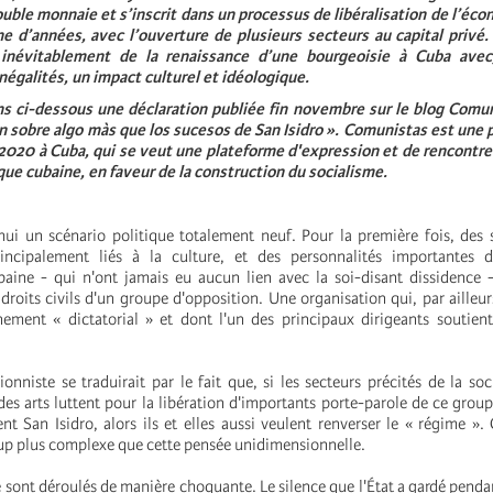
ble monnaie et s’inscrit dans un processus de libéralisation de l’éc
ne d’années, avec l’ouverture de plusieurs secteurs au capital privé
inévitablement de la renaissance d’une bourgeoisie à Cuba avec
égalités, un impact culturel et idéologique.
s ci-dessous une déclaration publiée fin novembre sur le blog Comun
ón sobre algo màs que los sucesos de San Isidro ». Comunistas est une 
 2020 à Cuba, qui se veut une plateforme d'expression et de rencontre
ique cubaine, en faveur de la construction du socialisme.
hui un scénario politique totalement neuf. Pour la première fois, des 
principalement liés à la culture, et des personnalités importantes d
cubaine - qui n'ont jamais eu aucun lien avec la soi-disant dissidence
roits civils d'un groupe d'opposition. Une organisation qui, par ailleurs
ement « dictatorial » et dont l'un des principaux dirigeants soutien
onniste se traduirait par le fait que, si les secteurs précités de la soci
t des arts luttent pour la libération d'importants porte-parole de ce grou
an Isidro, alors ils et elles aussi veulent renverser le « régime ».
oup plus complexe que cette pensée unidimensionnelle.
sont déroulés de manière choquante. Le silence que l'État a gardé pendan