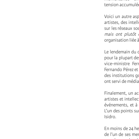
tension accumulée c
Voici un autre as
artistes, des inte
sur les réseaux so
mais ont plutôt 
organisation liée à
Le lendemain du dé
pour la plupart de
vice-ministre Fer
Fernando Pérez et 
des institutions g
ont servi de média
Finalement, un ac
artistes et intell
événements, et à 
L'un des points s
Isidro.
En moins de 24 heu
de l'un de ses mem