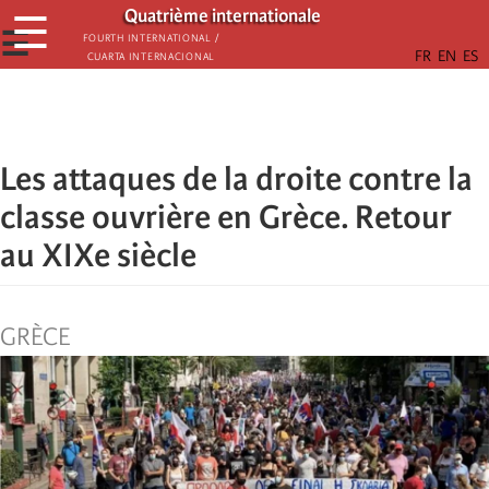
Παράκαμψη
Quatrième internationale
☰
προς
☰
Fourth International /
Cuarta Internacional
το
κυρίως
περιεχόμενο
Les attaques de la droite contre la
classe ouvrière en Grèce. Retour
au XIXe siècle
GRÈCE