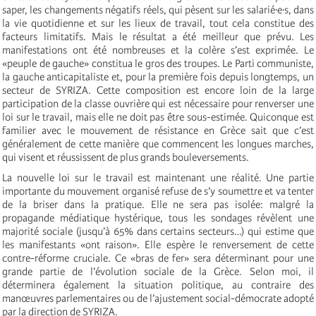
saper, les changements négatifs réels, qui pèsent sur les salarié·e·s, dans
la vie quotidienne et sur les lieux de travail, tout cela constitue des
facteurs limitatifs. Mais le résultat a été meilleur que prévu. Les
manifestations ont été nombreuses et la colère s’est exprimée. Le
«peuple de gauche» constitua le gros des troupes. Le Parti communiste,
la gauche anticapitaliste et, pour la première fois depuis longtemps, un
secteur de SYRIZA. Cette composition est encore loin de la large
participation de la classe ouvrière qui est nécessaire pour renverser une
loi sur le travail, mais elle ne doit pas être sous-estimée. Quiconque est
familier avec le mouvement de résistance en Grèce sait que c’est
généralement de cette manière que commencent les longues marches,
qui visent et réussissent de plus grands bouleversements.
La nouvelle loi sur le travail est maintenant une réalité. Une partie
importante du mouvement organisé refuse de s’y soumettre et va tenter
de la briser dans la pratique. Elle ne sera pas isolée: malgré la
propagande médiatique hystérique, tous les sondages révèlent une
majorité sociale (jusqu’à 65% dans certains secteurs…) qui estime que
les manifestants «ont raison». Elle espère le renversement de cette
contre-réforme cruciale. Ce «bras de fer» sera déterminant pour une
grande partie de l’évolution sociale de la Grèce. Selon moi, il
déterminera également la situation politique, au contraire des
manœuvres parlementaires ou de l’ajustement social-démocrate adopté
par la direction de SYRIZA.