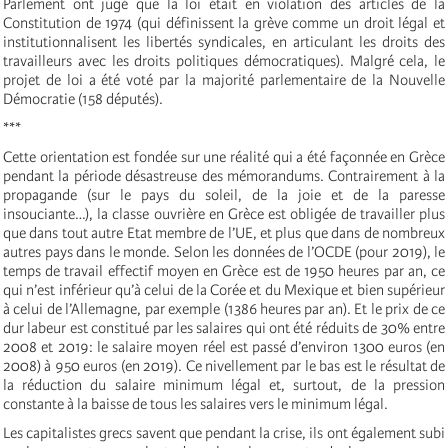
Parlement ont jugé que la loi était en violation des articles de la
Constitution de 1974 (qui définissent la grève comme un droit légal et
institutionnalisent les libertés syndicales, en articulant les droits des
travailleurs avec les droits politiques démocratiques). Malgré cela, le
projet de loi a été voté par la majorité parlementaire de la Nouvelle
Démocratie (158 députés).
***
Cette orientation est fondée sur une réalité qui a été façonnée en Grèce
pendant la période désastreuse des mémorandums. Contrairement à la
propagande (sur le pays du soleil, de la joie et de la paresse
insouciante…), la classe ouvrière en Grèce est obligée de travailler plus
que dans tout autre Etat membre de l’UE, et plus que dans de nombreux
autres pays dans le monde. Selon les données de l’OCDE (pour 2019), le
temps de travail effectif moyen en Grèce est de 1950 heures par an, ce
qui n’est inférieur qu’à celui de la Corée et du Mexique et bien supérieur
à celui de l’Allemagne, par exemple (1386 heures par an). Et le prix de ce
dur labeur est constitué par les salaires qui ont été réduits de 30% entre
2008 et 2019: le salaire moyen réel est passé d’environ 1300 euros (en
2008) à 950 euros (en 2019). Ce nivellement par le bas est le résultat de
la réduction du salaire minimum légal et, surtout, de la pression
constante à la baisse de tous les salaires vers le minimum légal.
Les capitalistes grecs savent que pendant la crise, ils ont également subi