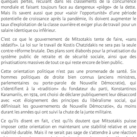
quelques pertes, reculant dans les classements de la concurrence
mondiale et faisant toujours face au dangereux «piège» de la dette.
Mais ils savent aussi que pour «saisir l’opportunité» d’une période
potentielle de croissance après la pandémie, ils doivent augmenter le
taux d’exploitation de la classe ouvrière et exiger plus de travail pour un
salaire identique ou inférieur.
C’est ce que le gouvernement de Mitsotakis tente de faire, «sans
sédatifs». La loi sur le travail de Kostis Chatzidakis ne sera pas la seule
contre-réforme brutale. Des plans sont élaborés pour la privatisation du
système public de retraite et de sécurité sociale, ainsi que des
privatisations massives de tout ce qui reste encore de bien public.
Cette orientation politique n’est pas une promenade de santé. Six
hommes politiques de droite bien connus (anciens ministres,
parlementaires ou porte-parole de Nouvelle Démocratie), qui
s’identifient à la «tradition» du fondateur du parti, Konstantinos
Karamanlis, en 1974, ont choisi de déclarer publiquement leur désaccord
avec «cet éloignement des principes du libéralisme social, qui
définissait les gouvernements de Nouvelle Démocratie», du moins
durant les années qui ont suivi la chute de la junte militaire.
Ce qu’ils disent en fait, c’est qu’ils doutent que Mitsotakis puisse
imposer cette orientation en maintenant une stabilité relative et une
viabilité durable. Mais il ne serait pas sage de s’attendre à une réaction