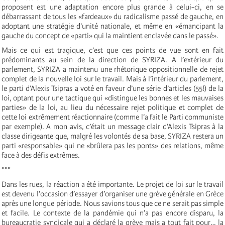
proposent est une adaptation encore plus grande à celui-ci, en se
débarrassant de tous les «fardeaux» du radicalisme passé de gauche, en
adoptant une stratégie d’unité nationale, et même en «émancipant la
gauche du concept de «parti» qui la maintient enclavée dans le passé».
Mais ce qui est tragique, c’est que ces points de vue sont en fait
prédominants au sein de la direction de SYRIZA. A l’extérieur du
parlement, SYRIZA a maintenu une rhétorique oppositionnelle de rejet
complet de la nouvelle loi sur le travail. Mais à l’intérieur du parlement,
le parti d’Alexis Tsipras a voté en faveur d’une série d’articles (55!) de la
loi, optant pour une tactique qui «distingue les bonnes et les mauvaises
parties» de la loi, au lieu du nécessaire rejet politique et complet de
cette loi extrêmement réactionnaire (comme l’a fait le Parti communiste
par exemple). A mon avis, c’était un message clair d’Alexis Tsipras à la
classe dirigeante que, malgré les volontés de sa base, SYRIZA restera un
parti «responsable» qui ne «brûlera pas les ponts» des relations, même
face à des défis extrêmes.
***
Dans les rues, la réaction a été importante. Le projet de loi sur le travail
est devenu l’occasion d’essayer d’organiser une grève générale en Grèce
après une longue période. Nous savions tous que ce ne serait pas simple
et facile. Le contexte de la pandémie qui n’a pas encore disparu, la
bureaucratie syndicale qui a déclaré la grève mais a tout fait pour… la