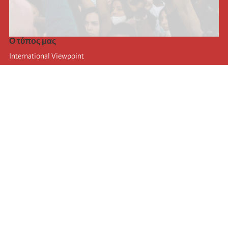
Ο τύπος μας
International Viewpoint
Punto de vista internacional
Inprecor
Facebook
Twitter
Η Διεθνής
Τελευταίο συνέδριο της Διεθνούς
Ανακοινώσεις του Εκτελεστικού Γραφείου
Μορφωτικό Ίδρυμα (IIRE)
Διεθνές κάμπινγκ
Συγγραφείς
Video
RSS