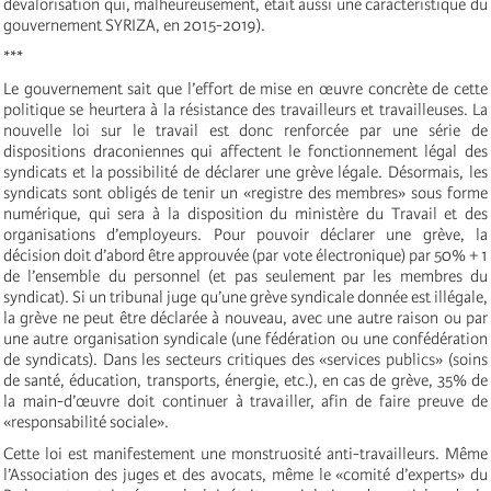
dévalorisation qui, malheureusement, était aussi une caractéristique du
gouvernement SYRIZA, en 2015-2019).
***
Le gouvernement sait que l’effort de mise en œuvre concrète de cette
politique se heurtera à la résistance des travailleurs et travailleuses. La
nouvelle loi sur le travail est donc renforcée par une série de
dispositions draconiennes qui affectent le fonctionnement légal des
syndicats et la possibilité de déclarer une grève légale. Désormais, les
syndicats sont obligés de tenir un «registre des membres» sous forme
numérique, qui sera à la disposition du ministère du Travail et des
organisations d’employeurs. Pour pouvoir déclarer une grève, la
décision doit d’abord être approuvée (par vote électronique) par 50% + 1
de l’ensemble du personnel (et pas seulement par les membres du
syndicat). Si un tribunal juge qu’une grève syndicale donnée est illégale,
la grève ne peut être déclarée à nouveau, avec une autre raison ou par
une autre organisation syndicale (une fédération ou une confédération
de syndicats). Dans les secteurs critiques des «services publics» (soins
de santé, éducation, transports, énergie, etc.), en cas de grève, 35% de
la main-d’œuvre doit continuer à travailler, afin de faire preuve de
«responsabilité sociale».
Cette loi est manifestement une monstruosité anti-travailleurs. Même
l’Association des juges et des avocats, même le «comité d’experts» du