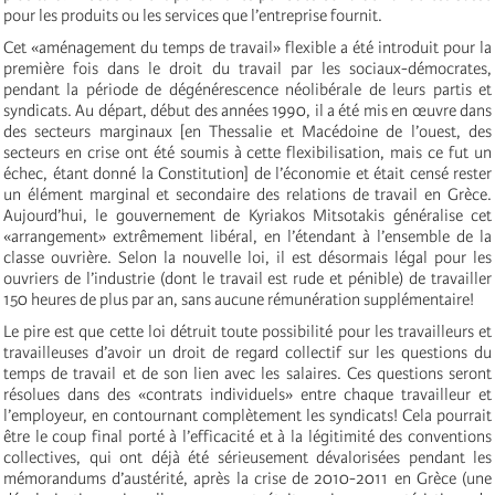
pour les produits ou les services que l’entreprise fournit.
Cet «aménagement du temps de travail» flexible a été introduit pour la
première fois dans le droit du travail par les sociaux-démocrates,
pendant la période de dégénérescence néolibérale de leurs partis et
syndicats. Au départ, début des années 1990, il a été mis en œuvre dans
des secteurs marginaux [en Thessalie et Macédoine de l’ouest, des
secteurs en crise ont été soumis à cette flexibilisation, mais ce fut un
échec, étant donné la Constitution] de l’économie et était censé rester
un élément marginal et secondaire des relations de travail en Grèce.
Aujourd’hui, le gouvernement de Kyriakos Mitsotakis généralise cet
«arrangement» extrêmement libéral, en l’étendant à l’ensemble de la
classe ouvrière. Selon la nouvelle loi, il est désormais légal pour les
ouvriers de l’industrie (dont le travail est rude et pénible) de travailler
150 heures de plus par an, sans aucune rémunération supplémentaire!
Le pire est que cette loi détruit toute possibilité pour les travailleurs et
travailleuses d’avoir un droit de regard collectif sur les questions du
temps de travail et de son lien avec les salaires. Ces questions seront
résolues dans des «contrats individuels» entre chaque travailleur et
l’employeur, en contournant complètement les syndicats! Cela pourrait
être le coup final porté à l’efficacité et à la légitimité des conventions
collectives, qui ont déjà été sérieusement dévalorisées pendant les
mémorandums d’austérité, après la crise de 2010-2011 en Grèce (une