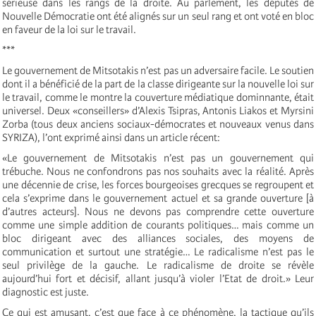
sérieuse dans les rangs de la droite. Au parlement, les députés de
Nouvelle Démocratie ont été alignés sur un seul rang et ont voté en bloc
en faveur de la loi sur le travail.
***
Le gouvernement de Mitsotakis n’est pas un adversaire facile. Le soutien
dont il a bénéficié de la part de la classe dirigeante sur la nouvelle loi sur
le travail, comme le montre la couverture médiatique dominnante, était
universel. Deux «conseillers» d’Alexis Tsipras, Antonis Liakos et Myrsini
Zorba (tous deux anciens sociaux-démocrates et nouveaux venus dans
SYRIZA), l’ont exprimé ainsi dans un article récent:
«Le gouvernement de Mitsotakis n’est pas un gouvernement qui
trébuche. Nous ne confondrons pas nos souhaits avec la réalité. Après
une décennie de crise, les forces bourgeoises grecques se regroupent et
cela s’exprime dans le gouvernement actuel et sa grande ouverture [à
d’autres acteurs]. Nous ne devons pas comprendre cette ouverture
comme une simple addition de courants politiques… mais comme un
bloc dirigeant avec des alliances sociales, des moyens de
communication et surtout une stratégie… Le radicalisme n’est pas le
seul privilège de la gauche. Le radicalisme de droite se révèle
aujourd’hui fort et décisif, allant jusqu’à violer l’Etat de droit.» Leur
diagnostic est juste.
Ce qui est amusant, c’est que face à ce phénomène, la tactique qu’ils