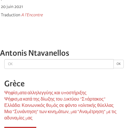
20 juin 2021
Traduction
A l’Encontre
Antonis Ntavanellos
OK
OK
Grèce
Ψηφίσματα αλληλεγγύης και υποστήριξης
Ψήφισμα κατά της δίωξης του Δικτύου “Σπάρτακος”
Ελλάδα: Κοινωνικός θυμός σε φόντο πολιτικής θύελλας
Μια "Συνάντηση" των κινημάτων, μια "Αναμέτρηση" με τις
αδυναμίες μας