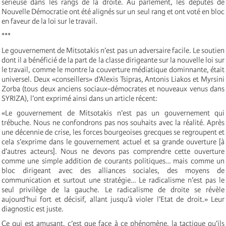
sérieuse dans les rangs de la droite. Au parlement, les députés de
Nouvelle Démocratie ont été alignés sur un seul rang et ont voté en bloc
en faveur de la loi sur le travail.
***
Le gouvernement de Mitsotakis n’est pas un adversaire facile. Le soutien
dont il a bénéficié de la part de la classe dirigeante sur la nouvelle loi sur
le travail, comme le montre la couverture médiatique dominnante, était
universel. Deux «conseillers» d’Alexis Tsipras, Antonis Liakos et Myrsini
Zorba (tous deux anciens sociaux-démocrates et nouveaux venus dans
SYRIZA), l’ont exprimé ainsi dans un article récent:
«Le gouvernement de Mitsotakis n’est pas un gouvernement qui
trébuche. Nous ne confondrons pas nos souhaits avec la réalité. Après
une décennie de crise, les forces bourgeoises grecques se regroupent et
cela s’exprime dans le gouvernement actuel et sa grande ouverture [à
d’autres acteurs]. Nous ne devons pas comprendre cette ouverture
comme une simple addition de courants politiques… mais comme un
bloc dirigeant avec des alliances sociales, des moyens de
communication et surtout une stratégie… Le radicalisme n’est pas le
seul privilège de la gauche. Le radicalisme de droite se révèle
aujourd’hui fort et décisif, allant jusqu’à violer l’Etat de droit.» Leur
diagnostic est juste.
Ce qui est amusant, c’est que face à ce phénomène, la tactique qu’ils