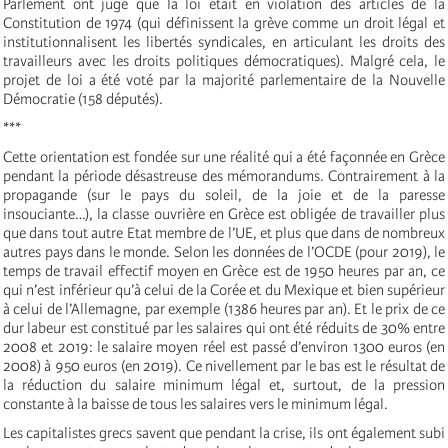
Parlement ont jugé que la loi était en violation des articles de la
Constitution de 1974 (qui définissent la grève comme un droit légal et
institutionnalisent les libertés syndicales, en articulant les droits des
travailleurs avec les droits politiques démocratiques). Malgré cela, le
projet de loi a été voté par la majorité parlementaire de la Nouvelle
Démocratie (158 députés).
***
Cette orientation est fondée sur une réalité qui a été façonnée en Grèce
pendant la période désastreuse des mémorandums. Contrairement à la
propagande (sur le pays du soleil, de la joie et de la paresse
insouciante…), la classe ouvrière en Grèce est obligée de travailler plus
que dans tout autre Etat membre de l’UE, et plus que dans de nombreux
autres pays dans le monde. Selon les données de l’OCDE (pour 2019), le
temps de travail effectif moyen en Grèce est de 1950 heures par an, ce
qui n’est inférieur qu’à celui de la Corée et du Mexique et bien supérieur
à celui de l’Allemagne, par exemple (1386 heures par an). Et le prix de ce
dur labeur est constitué par les salaires qui ont été réduits de 30% entre
2008 et 2019: le salaire moyen réel est passé d’environ 1300 euros (en
2008) à 950 euros (en 2019). Ce nivellement par le bas est le résultat de
la réduction du salaire minimum légal et, surtout, de la pression
constante à la baisse de tous les salaires vers le minimum légal.
Les capitalistes grecs savent que pendant la crise, ils ont également subi