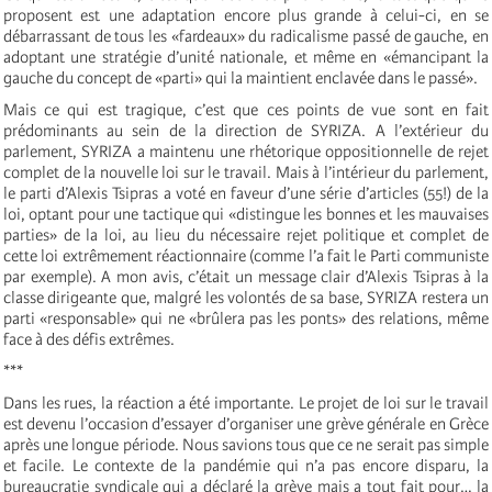
proposent est une adaptation encore plus grande à celui-ci, en se
débarrassant de tous les «fardeaux» du radicalisme passé de gauche, en
adoptant une stratégie d’unité nationale, et même en «émancipant la
gauche du concept de «parti» qui la maintient enclavée dans le passé».
Mais ce qui est tragique, c’est que ces points de vue sont en fait
prédominants au sein de la direction de SYRIZA. A l’extérieur du
parlement, SYRIZA a maintenu une rhétorique oppositionnelle de rejet
complet de la nouvelle loi sur le travail. Mais à l’intérieur du parlement,
le parti d’Alexis Tsipras a voté en faveur d’une série d’articles (55!) de la
loi, optant pour une tactique qui «distingue les bonnes et les mauvaises
parties» de la loi, au lieu du nécessaire rejet politique et complet de
cette loi extrêmement réactionnaire (comme l’a fait le Parti communiste
par exemple). A mon avis, c’était un message clair d’Alexis Tsipras à la
classe dirigeante que, malgré les volontés de sa base, SYRIZA restera un
parti «responsable» qui ne «brûlera pas les ponts» des relations, même
face à des défis extrêmes.
***
Dans les rues, la réaction a été importante. Le projet de loi sur le travail
est devenu l’occasion d’essayer d’organiser une grève générale en Grèce
après une longue période. Nous savions tous que ce ne serait pas simple
et facile. Le contexte de la pandémie qui n’a pas encore disparu, la
bureaucratie syndicale qui a déclaré la grève mais a tout fait pour… la