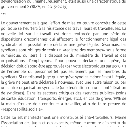
dévalorisation qui, malheureusement, était aussi une caractéristique du
gouvernement SYRIZA, en 2015-2019).
***
Le gouvernement sait que l’effort de mise en œuvre concrète de cette
politique se heurtera à la résistance des travailleurs et travailleuses. La
nouvelle loi sur le travail est donc renforcée par une série de
dispositions draconiennes qui affectent le fonctionnement légal des
syndicats et la possibilité de déclarer une grève légale. Désormais, les
syndicats sont obligés de tenir un «registre des membres» sous forme
numérique, qui sera à la disposition du ministère du Travail et des
organisations d’employeurs. Pour pouvoir déclarer une grève, la
décision doit d’abord être approuvée (par vote électronique) par 50% + 1
de l’ensemble du personnel (et pas seulement par les membres du
syndicat). Si un tribunal juge qu’une grève syndicale donnée est illégale,
la grève ne peut être déclarée à nouveau, avec une autre raison ou par
une autre organisation syndicale (une fédération ou une confédération
de syndicats). Dans les secteurs critiques des «services publics» (soins
de santé, éducation, transports, énergie, etc.), en cas de grève, 35% de
la main-d’œuvre doit continuer à travailler, afin de faire preuve de
«responsabilité sociale».
Cette loi est manifestement une monstruosité anti-travailleurs. Même
l’Association des juges et des avocats, même le «comité d’experts» du