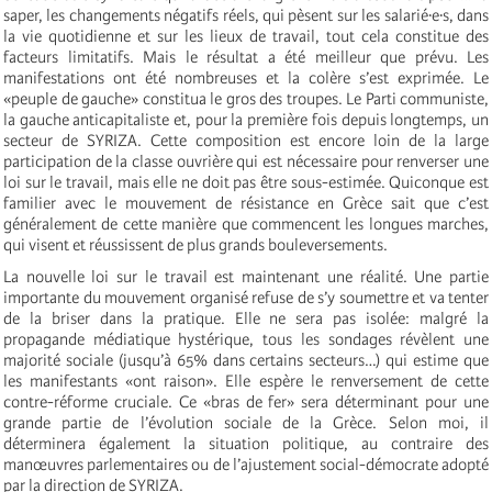
saper, les changements négatifs réels, qui pèsent sur les salarié·e·s, dans
la vie quotidienne et sur les lieux de travail, tout cela constitue des
facteurs limitatifs. Mais le résultat a été meilleur que prévu. Les
manifestations ont été nombreuses et la colère s’est exprimée. Le
«peuple de gauche» constitua le gros des troupes. Le Parti communiste,
la gauche anticapitaliste et, pour la première fois depuis longtemps, un
secteur de SYRIZA. Cette composition est encore loin de la large
participation de la classe ouvrière qui est nécessaire pour renverser une
loi sur le travail, mais elle ne doit pas être sous-estimée. Quiconque est
familier avec le mouvement de résistance en Grèce sait que c’est
généralement de cette manière que commencent les longues marches,
qui visent et réussissent de plus grands bouleversements.
La nouvelle loi sur le travail est maintenant une réalité. Une partie
importante du mouvement organisé refuse de s’y soumettre et va tenter
de la briser dans la pratique. Elle ne sera pas isolée: malgré la
propagande médiatique hystérique, tous les sondages révèlent une
majorité sociale (jusqu’à 65% dans certains secteurs…) qui estime que
les manifestants «ont raison». Elle espère le renversement de cette
contre-réforme cruciale. Ce «bras de fer» sera déterminant pour une
grande partie de l’évolution sociale de la Grèce. Selon moi, il
déterminera également la situation politique, au contraire des
manœuvres parlementaires ou de l’ajustement social-démocrate adopté
par la direction de SYRIZA.