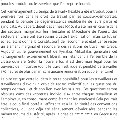
pour les produits ou les services que l’entreprise fournit.
Cet «aménagement du temps de travail» flexible a été introduit pour la
première fois dans le droit du travail par les sociaux-démocrates,
pendant la période de dégénérescence néolibérale de leurs partis et
syndicats. Au départ, début des années 1990, il a été mis en œuvre dans
des secteurs marginaux [en Thessalie et Macédoine de l’ouest, des
secteurs en crise ont été soumis à cette flexibilisation, mais ce fut un
échec, étant donné la Constitution] de l’économie et était censé rester
un élément marginal et secondaire des relations de travail en Grèce.
Aujourd’hui, le gouvernement de Kyriakos Mitsotakis généralise cet
«arrangement» extrêmement libéral, en l’étendant à l’ensemble de la
classe ouvrière. Selon la nouvelle loi, il est désormais légal pour les
ouvriers de l’industrie (dont le travail est rude et pénible) de travailler
150 heures de plus par an, sans aucune rémunération supplémentaire!
Le pire est que cette loi détruit toute possibilité pour les travailleurs et
travailleuses d’avoir un droit de regard collectif sur les questions du
temps de travail et de son lien avec les salaires. Ces questions seront
résolues dans des «contrats individuels» entre chaque travailleur et
l’employeur, en contournant complètement les syndicats! Cela pourrait
être le coup final porté à l’efficacité et à la légitimité des conventions
collectives, qui ont déjà été sérieusement dévalorisées pendant les
mémorandums d’austérité, après la crise de 2010-2011 en Grèce (une