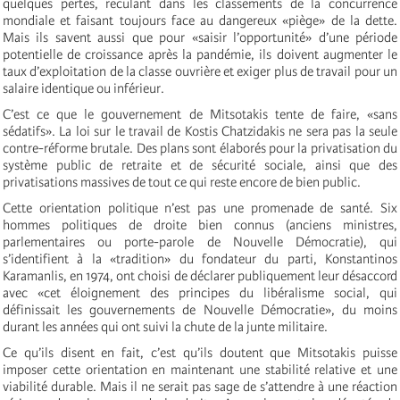
quelques pertes, reculant dans les classements de la concurrence
mondiale et faisant toujours face au dangereux «piège» de la dette.
Mais ils savent aussi que pour «saisir l’opportunité» d’une période
potentielle de croissance après la pandémie, ils doivent augmenter le
taux d’exploitation de la classe ouvrière et exiger plus de travail pour un
salaire identique ou inférieur.
C’est ce que le gouvernement de Mitsotakis tente de faire, «sans
sédatifs». La loi sur le travail de Kostis Chatzidakis ne sera pas la seule
contre-réforme brutale. Des plans sont élaborés pour la privatisation du
système public de retraite et de sécurité sociale, ainsi que des
privatisations massives de tout ce qui reste encore de bien public.
Cette orientation politique n’est pas une promenade de santé. Six
hommes politiques de droite bien connus (anciens ministres,
parlementaires ou porte-parole de Nouvelle Démocratie), qui
s’identifient à la «tradition» du fondateur du parti, Konstantinos
Karamanlis, en 1974, ont choisi de déclarer publiquement leur désaccord
avec «cet éloignement des principes du libéralisme social, qui
définissait les gouvernements de Nouvelle Démocratie», du moins
durant les années qui ont suivi la chute de la junte militaire.
Ce qu’ils disent en fait, c’est qu’ils doutent que Mitsotakis puisse
imposer cette orientation en maintenant une stabilité relative et une
viabilité durable. Mais il ne serait pas sage de s’attendre à une réaction