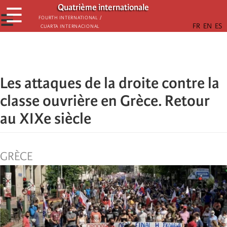
Aller
Quatrième internationale
☰
au
☰
Fourth International /
Cuarta Internacional
contenu
principal
Les attaques de la droite contre la
classe ouvrière en Grèce. Retour
au XIXe siècle
GRÈCE