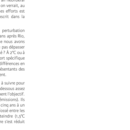
air néolibéral
 on verrait, au
es efforts est
scrit dans la
 perturbation
ans après Rio,
que nous avons
e pas dépasser
é ? À 2°C ou à
port spécifique
différences en
résentants des
ent.
 à suivre pour
 dessous assez
ent l’objectif.
missions). Ils
 cinq ans à un
ossé entre les
teindre (1,5°C
e s’est réduit