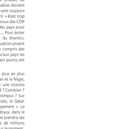
sables doivent
 sont toujours
t » était trop
ocessus des COP
des pays aussi
…. Pour éviter
» du Kremlin,
ituation posant
y compris des
qu’aux pays les
ers points ont
e plus en plus
n et le Niger,
 une victoire
nd ? Combien ?
orrompus ? Sur
rats, le Qatar
oppement ». La
éraux, dans le
me prendra ses
ce de millions
our le moment,