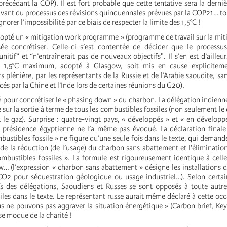
précédant la COP). Il est fort probable que cette tentative sera la derniè
vant du processus des révisions quinquennales prévues par la COP21… to
orer l’impossibilité par ce biais de respecter la limite des 1,5°C !
opté un « mitigation work programme » (programme de travail sur la miti
ée concrétiser. Celle-ci s’est contentée de décider que le processus
unitif” et “n’entraînerait pas de nouveaux objectifs". Il s’en est d’ailleu
u 1,5°C maximum, adopté à Glasgow, soit mis en cause explicitemen
s plénière, par les représentants de la Russie et de l’Arabie saoudite, sa
cés par la Chine et l’Inde lors de certaines réunions du G20).
é pour concrétiser le « phasing down » du charbon. La délégation indienn
 sur la sortie à terme de tous les combustibles fossiles (non seulement le
t le gaz). Surprise : quatre-vingt pays, « développés » et « en développ
 présidence égyptienne ne l’a même pas évoqué. La déclaration finale 
bustibles fossile » ne figure qu’une seule fois dans le texte, qui demande
 de la réduction (de l’usage) du charbon sans abattement et l’éliminatio
ombustibles fossiles ». La formule est rigoureusement identique à celle
… (l’expression « charbon sans abattement » désigne les installations
O2 pour séquestration géologique ou usage industriel…). Selon certai
fs des délégations, Saoudiens et Russes se sont opposés à toute autr
les dans le texte. Le représentant russe aurait même déclaré à cette occa
s ne pouvons pas aggraver la situation énergétique » (Carbon brief, K
se moque de la charité !