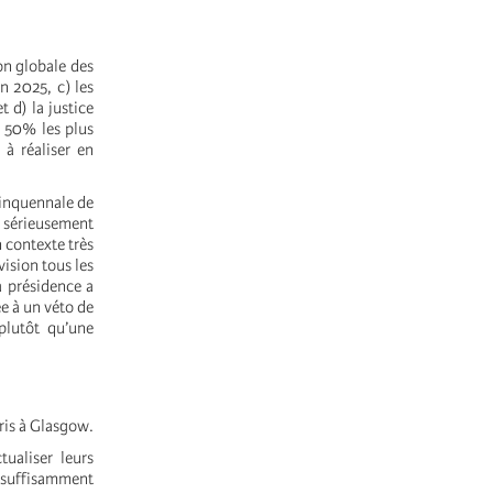
on globale des
n 2025, c) les
 d) la justice
s 50% les plus
 à réaliser en
uinquennale de
e sérieusement
 contexte très
vision tous les
a présidence a
ée à un véto de
plutôt qu’une
pris à Glasgow.
ualiser leurs
 insuffisamment