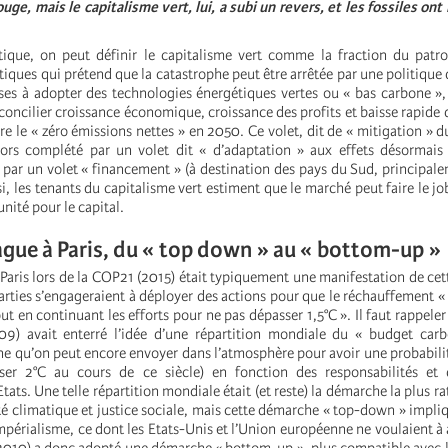
uge, mais le capitalisme vert, lui, a subi un revers, et les fossiles on
ique, on peut définir le capitalisme vert comme la fraction du patro
tiques qui prétend que la catastrophe peut être arrêtée par une politique
ises à adopter des technologies énergétiques vertes ou « bas carbone », 
 concilier croissance économique, croissance des profits et baisse rapide 
re le « zéro émissions nettes » en 2050. Ce volet, dit de « mitigation »
lors complété par un volet dit « d’adaptation » aux effets désormais
 par un volet « financement » (à destination des pays du Sud, principale
i, les tenants du capitalisme vert estiment que le marché peut faire le job
ité pour le capital.
ue à Paris, du « top down » au « bottom-up »
Paris lors de la COP21 (2015) était typiquement une manifestation de cette
parties s’engageraient à déployer des actions pour que le réchauffement « 
ut en continuant les efforts pour ne pas dépasser 1,5°C ». Il faut rappele
9) avait enterré l’idée d’une répartition mondiale du « budget carb
ne qu’on peut encore envoyer dans l’atmosphère pour avoir une probabili
er 2°C au cours de ce siècle) en fonction des responsabilités et 
Etats. Une telle répartition mondiale était (et reste) la démarche la plus r
é climatique et justice sociale, mais cette démarche « top-down » impliq
mpérialisme, ce dont les Etats-Unis et l’Union européenne ne voulaient à 