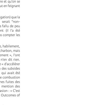
re et qu’on se
ut en feignant
gation) que la
 serait “non-
rs fallu de peu
t (il l’a été
ns compter les
e, habilement,
 charbon, mais
ement », l’ont
n’en dit rien.
 « d’accélérer
n des subsides
 qui avait été
 de combustion
nes fuites des
e mention des
sion : « C’est
ey Outcomes of