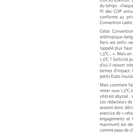
COP20 (Cancun, 20
du temps : chaque 
fil des COP annuel
conforme au prin
Convention cadre s
Cette Convention
anthropique dange
Paris est enfin v
rappelé plus haut
1,5°C… ». Mais on 
1,5°C ? Sollicité 
d’où il ressort t
termes d’impact. 
petits Etats insula
Mais comment faire
rester sous 1,5°C 
vite) est abyssal 
Les rédacteurs de 
avaient donc déci
exercice de « reh
engagements et l’
maximum) est deve
comme peau de ch