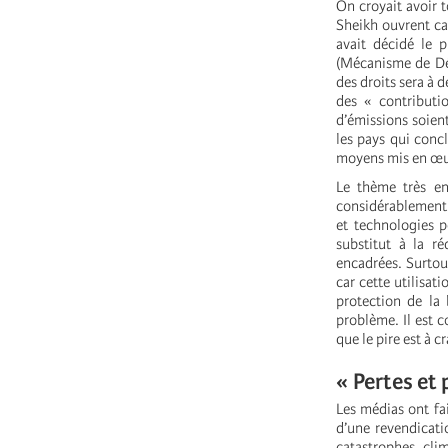
On croyait avoir 
Sheikh ouvrent car
avait décidé le
(Mécanisme de Dév
des droits sera à 
des « contributi
d’émissions soient
les pays qui conc
moyens mis en œuvr
Le thème très en
considérablement 
et technologies p
substitut à la r
encadrées. Surtout
car cette utilisat
protection de la
problème. Il est c
que le pire est à c
« Pertes et 
Les médias ont fai
d’une revendicatio
catastrophes clim