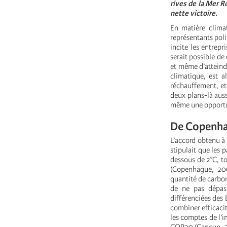
rives de la Mer Ro
nette victoire.
En matière climat
représentants poli
incite les entrepr
serait possible de
et même d’atteind
climatique, est a
réchauffement, et
deux plans-là auss
même une opportun
De Copenhag
L’accord obtenu à 
stipulait que les 
dessous de 2°C, to
(Copenhague, 200
quantité de carbo
de ne pas dépass
différenciées des 
combiner efficacit
les comptes de l’i