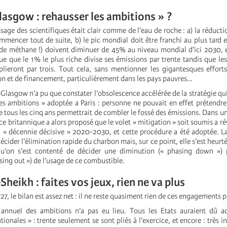
Glasgow : rehausser les ambitions » ?
age des scientifiques était clair comme de l’eau de roche : a) la réducti
mencer tout de suite, b) le pic mondial doit être franchi au plus tard e
 de méthane !) doivent diminuer de 45% au niveau mondial d’ici 2030, et
ue que le 1% le plus riche divise ses émissions par trente tandis que le
plieront par trois. Tout cela, sans mentionner les gigantesques efforts
on et de financement, particulièrement dans les pays pauvres…
 Glasgow n’a pu que constater l’obsolescence accélérée de la stratégie q
s ambitions » adoptée a Paris : personne ne pouvait en effet prétendr
e tous les cinq ans permettrait de combler le fossé des émissions. Dans un
ce britannique a alors proposé que le volet « mitigation » soit soumis a ré
a « décennie décisive » 2020-2030, et cette procédure a été adoptée. L
écider l’élimination rapide du charbon mais, sur ce point, elle s’est heurt
 qu’on s’est contenté de décider une diminution (« phasing down ») 
sing out ») de l’usage de ce combustible.
heikh : faites vos jeux, rien ne va plus
P27, le bilan est assez net : il ne reste quasiment rien de ces engagements 
annuel des ambitions n’a pas eu lieu. Tous les Etats auraient dû act
tionales » : trente seulement se sont pliés à l’exercice, et encore : très