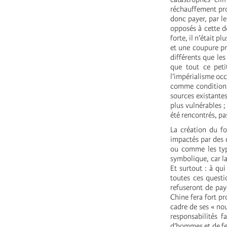
réchauffement pro
donc payer, par l
opposés à cette d
forte, il n’était p
et une coupure pr
différents que les
que tout ce pet
l’impérialisme occ
comme conditions 
sources existantes
plus vulnérables ;
été rencontrés, pa
La création du fo
impactés par des 
ou comme les typh
symbolique, car l
Et surtout : à qu
toutes ces questi
refuseront de pay
Chine fera fort p
cadre de ses « nou
responsabilités f
d’hommes et de fe