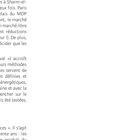
es à Sharm-el-
ux fois. Paris
relais du MDP
nt, le marché
un marché libre
nt réductions
ur !). De plus,
écider que les
al ») accroît
ieurs méthodes
les servent de
t définies et
 énergétiques,
ine et avec la
encher sur le
s été testées,
es ». Il s’agit
ente ans : les
le produit du