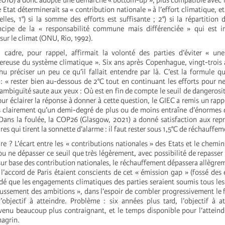
10) a donc adopté une démarche « bottom-up », plus compatible avec l’
Etat déterminerait sa « contribution nationale » à l’effort climatique, et
les, 1°) si la somme des efforts est suffisante ; 2°) si la répartition d
cipe de la « responsabilité commune mais différenciée » qui est in
ur le climat (ONU, Rio, 1992).
 cadre, pour rappel, affirmait la volonté des parties d’éviter « une
reuse du système climatique ». Six ans après Copenhague, vingt-trois 
enu préciser un peu ce qu’il fallait entendre par là. C’est la formule 
 : « rester bien au-dessous de 2°C tout en continuant les efforts pour n
ambiguïté saute aux yeux : Où est en fin de compte le seuil de dangerosit
pour éclairer la réponse à donner à cette question, le GIEC a remis un rap
rès clairement qu’un demi-degré de plus ou de moins entraîne d’énormes 
Dans la foulée, la COP26 (Glasgow, 2021) a donné satisfaction aux rep
ires qui tirent la sonnette d’alarme : il faut rester sous 1,5°C de réchauffem
 ? L’écart entre les « contributions nationales » des Etats et le chemin
(ou ne dépasser ce seuil que très légèrement, avec possibilité de repasser
: sur base des contribution nationales, le réchauffement dépassera allègrem
l’accord de Paris étaient conscients de cet « émission gap » (fossé des é
dé que les engagements climatiques des parties seraient soumis tous les
aussement des ambitions », dans l’espoir de combler progressivement le f
objectif à atteindre. Problème : six années plus tard, l’objectif à at
nu beaucoup plus contraignant, et le temps disponible pour l’atteindr
agrin.