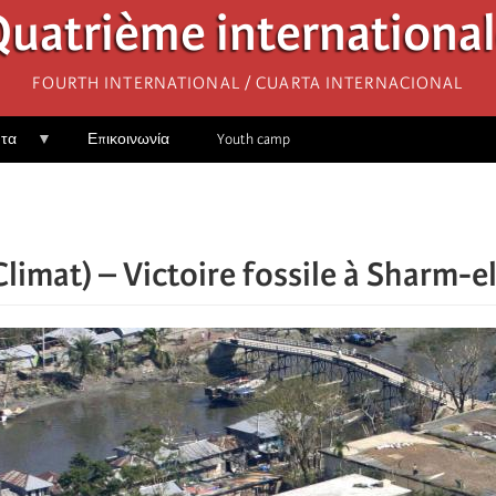
uatrième internationa
Fourth International / Cuarta Internacional
ητα
Επικοινωνία
Youth camp
imat) – Victoire fossile à Sharm-el-