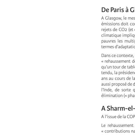
De Paris à 
A Glasgow, le mess
émissions doit com
rejets de CO2 (et
climatique impliq
pauvres les multi
termes d’adaptati
Dans ce contexte,
« rehaussement de
qu’un tour de tabl
tendu, la présiden
ans au cours de l
aussi proposé de d
l’Inde, de sorte
élimination (« pha
A Sharm-el-S
A l’issue de la CO
Le rehaussement 
« contributions na