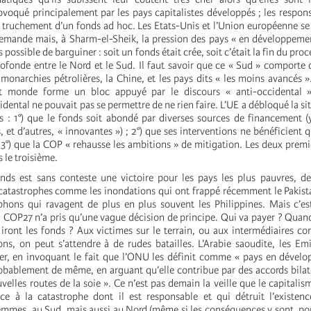
voqué principalement par les pays capitalistes développés ; les respon
e truchement d’un fonds ad hoc. Les Etats-Unis et l’Union européenne se
emande mais, à Sharm-el-Sheik, la pression des pays « en développemen
lus possible de barguiner : soit un fonds était crée, soit c’était la fin du pr
ofonde entre le Nord et le Sud. Il faut savoir que ce « Sud » comporte 
 monarchies pétrolières, la Chine, et les pays dits « les moins avancés »
it monde forme un bloc appuyé par le discours « anti-occidental 
idental ne pouvait pas se permettre de ne rien faire. L’UE a débloqué la s
: 1°) que le fonds soit abondé par diverses sources de financement (
, et d’autres, « innovantes ») ; 2°) que ses interventions ne bénéficient 
 3°) que la COP « rehausse les ambitions » de mitigation. Les deux premi
s le troisième.
nds est sans conteste une victoire pour les pays les plus pauvres, d
catastrophes comme les inondations qui ont frappé récemment le Pakista
ons qui ravagent de plus en plus souvent les Philippines. Mais c’est
a COP27 n’a pris qu’une vague décision de principe. Qui va payer ? Qua
i iront les fonds ? Aux victimes sur le terrain, ou aux intermédiaires c
ons, on peut s’attendre à de rudes batailles. L’Arabie saoudite, les Emi
er, en invoquant le fait que l’ONU les définit comme « pays en dével
robablement de même, en arguant qu’elle contribue par des accords bilat
velles routes de la soie ». Ce n’est pas demain la veille que le capitalis
ace à la catastrophe dont il est responsable et qui détruit l’existen
mmes, au Sud, mais aussi au Nord (même si les conséquences y sont, p