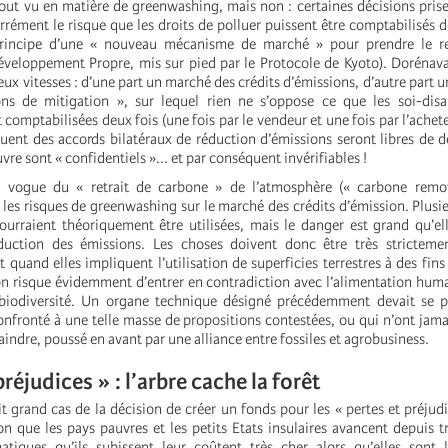
tout vu en matière de greenwashing, mais non : certaines décisions pris
rément le risque que les droits de polluer puissent être comptabilisés de
 principe d’une « nouveau mécanisme de marché » pour prendre le 
eloppement Propre, mis sur pied par le Protocole de Kyoto). Dorénava
deux vitesses : d’une part un marché des crédits d’émissions, d’autre part 
ons de mitigation », sur lequel rien ne s’oppose ce que les soi-disa
 comptabilisées deux fois (une fois par le vendeur et une fois par l’achete
luent des accords bilatéraux de réduction d’émissions seront libres de d
e sont « confidentiels »... et par conséquent invérifiables !
 vogue du « retrait de carbone » de l’atmosphère (« carbone remov
les risques de greenwashing sur le marché des crédits d’émission. Plus
ourraient théoriquement être utilisées, mais le danger est grand qu’el
éduction des émissions. Les choses doivent donc être très strictemen
 quand elles impliquent l’utilisation de superficies terrestres à des fins
ion risque évidemment d’entrer en contradiction avec l’alimentation huma
 biodiversité. Un organe technique désigné précédemment devait se p
onfronté à une telle masse de propositions contestées, ou qui n’ont jamai
raindre, poussé en avant par une alliance entre fossiles et agrobusiness.
préjudices » : l’arbre cache la forêt
t grand cas de la décision de créer un fonds pour les « pertes et préjudic
n que les pays pauvres et les petits Etats insulaires avancent depuis tr
atiques qu’ils subissent leur coûtent très cher alors qu’elles sont 