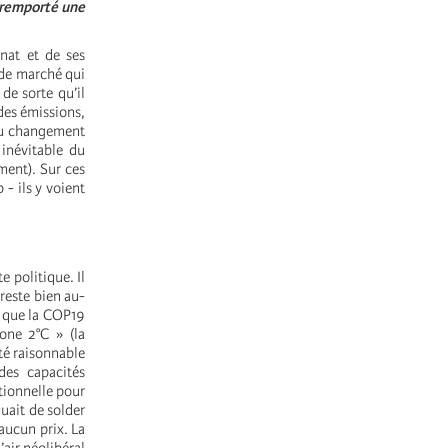
t remporté une
nat et de ses
 de marché qui
de sorte qu’il
des émissions,
 du changement
 inévitable du
ment). Sur ces
 - ils y voient
 politique. Il
reste bien au-
r que la COP19
one 2°C » (la
té raisonnable
des capacités
ationnelle pour
uait de solder
aucun prix. La