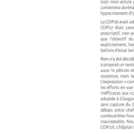
(voir mon article 
contentera doréna
hypocritement d’ign
La COP26 avait ad
COP27 était cens
prescriptif, non-p
que l’objectif d
explicitement, hor
ballons d’essai lan
Rien n’a été décid
a proposé un texte
aussi le pétrole e
soutenue, mais la
L’expression « com
les efforts en vue
inefficaces aux c
adoptée à Glasgow
sans capture du C
débats entre che
combustibles fossi
inacceptable. Nou
COP27). L’hôpital 