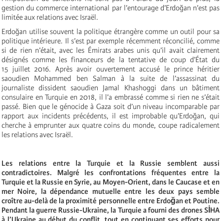
gestion du commerce international par l’entourage d’Erdoğan n’est pas
limitée aux relations avec Israël.
Erdoğan utilise souvent la politique étrangère comme un outil pour sa
politique intérieure. Il s’est par exemple récemment réconcilié, comme
si de rien n’était, avec les Émirats arabes unis qu’il avait clairement
désignés comme les financeurs de la tentative de coup d’État du
15 juillet 2016. Après avoir ouvertement accusé le prince héritier
saoudien Mohammed ben Salman à la suite de l’assassinat du
journaliste dissident saoudien Jamal Khashoggi dans un bâtiment
consulaire en Turquie en 2018, il l’a embrassé comme si rien ne s’était
passé. Bien que le génocide à Gaza soit d’un niveau incomparable par
rapport aux incidents précédents, il est improbable qu’Erdoğan, qui
cherche à emprunter aux quatre coins du monde, coupe radicalement
les relations avec Israël.
Les relations entre la Turquie et la Russie semblent aussi
contradictoires. Malgré les confrontations fréquentes entre la
Turquie et la Russie en Syrie, au Moyen-Orient, dans le Caucase et en
mer Noire, la dépendance mutuelle entre les deux pays semble
croître au-delà de la proximité personnelle entre Erdoğan et Poutine.
Pendant la guerre Russie-Ukraine, la Turquie a fourni des drones SİHA
à l’Ukraine au début du conflit, tout en continuant ses efforts pour