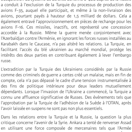
a conduit à l’exclusion de la Turquie du processus de production des
avions F-35, auquel elle participait, et même à la non-livraison des
avions, pourtant payés à hauteur de 1,5 milliard de dollars. Cela a
également entravé l’approvisionnement en pièces de rechange pour les
avions F-16. Ces missiles, inactifs, ont représenté une concession
accordée à la Russie. Même la guerre menée conjointement avec
l’Azerbaïdjan contre l’Arménie, en ignorant les forces russes installées au
Karabakh dans le Caucase, n’a pas altéré les relations. La Turquie, en
facilitant l’accès du blé ukrainien au marché mondial, protège les
intérêts des deux parties en contribuant également à lever l’embargo
russe.
L’extradition par la Turquie des Ukrainiens considérés par la Russie
comme des criminels de guerre a certes créé un malaise, mais en fin de
compte, cela n’a pas dépassé le cadre d’une tension instrumentalisée à
des fins de politique intérieure pour deux leaders mutuellement
dépendants. Lorsque l’invasion de l’Ukraine a commencé, la Turquie a
connu une affluence significative de Russes. Des événements tels que
l’approbation par la Turquie de l’adhésion de la Suède à l’OTAN, après
l’avoir laissée en suspens ne sont pas non plus essentiels.
Dans les relations entre la Turquie et la Russie, la question la plus
critique concerne l’avenir de la Syrie. Ankara a tenté de renverser Assad
en utilisant une force composée de mercenaires tels que l’Armée