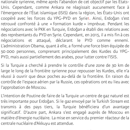
nationale syrienne, même après l’abandon de cet objectif par les États-
Unis. Cependant, comme Ankara ne réagissait aucunement face à
l’émergence de l’État islamique (ISIS) dans la région, les États-Unis ont
coopéré avec les forces du YPG-PYD en Syrie
1
. Ainsi, Erdoğan s’est
retrouvé confronté à une « formation kurde » imprévue. Pendant les
négociations avec le PKK en Turquie, Erdoğan a établi des relations avec
des représentants du PYD en Syrie. Cependant, en 2015, il a mis fin à ces
négociations et attaqué, déclarant le PYD comme ennemi.
L’administration Obama, quant à elle, a formé une force bien équipée de
50 000 personnes, comprenant principalement des Kurdes du YPG-
PYD, mais aussi partiellement des arabes, pour lutter contre l’ISIS.
Si la Turquie a cherché à prendre le contrôle d’une zone de 30 km de
large le long de la frontière syrienne pour repousser les Kurdes, elle n’a
réussi à ouvrir que deux poches au-delà de la frontière. En raison du
contrôle de l’espace aérien par la Russie, ces opérations ont eu lieu avec
l’approbation de Moscou.
L’intention de Poutine de faire de la Turquie un centre de gaz naturel est
très importante pour Erdoğan. Si le gaz envoyé par le Turkish Stream est
transmis à des pays tiers, la Turquie bénéficiera d’un avantage
significatif. D’autre part, Ankara s’est engagé auprès de Moscou en
matière d’énergie nucléaire. La mise en service du premier réacteur de la
centrale nucléaire d’Akkuyu est attendue.