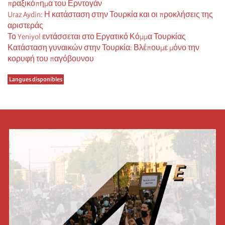
πραξικόπημα του Ερντογάν
Uraz Aydin: Η κατάσταση στην Τουρκία και οι προκλήσεις της
αριστεράς
Το Yeniyol εντάσσεται στο Εργατικό Κόμμα Τουρκίας
Κατάσταση γυναικών στην Τουρκία: Βλέπουμε μόνο την
κορυφή του παγόβουνου
Langues disponibles