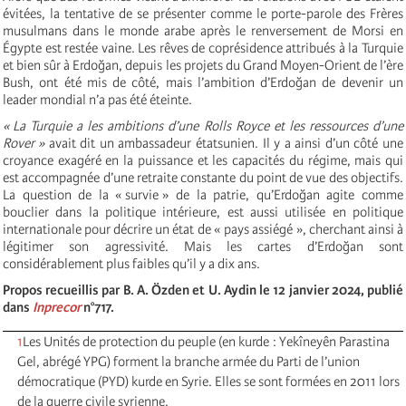
évitées, la tentative de se présenter comme le porte-parole des Frères
musulmans dans le monde arabe après le renversement de Morsi en
Égypte est restée vaine. Les rêves de coprésidence attribués à la Turquie
et bien sûr à Erdoğan, depuis les projets du Grand Moyen-Orient de l’ère
Bush, ont été mis de côté, mais l’ambition d’Erdoğan de devenir un
leader mondial n’a pas été éteinte.
« La Turquie a les ambitions d’une Rolls Royce et les ressources d’une
Rover »
avait dit un ambassadeur étatsunien. Il y a ainsi d’un côté une
croyance exagéré en la puissance et les capacités du régime, mais qui
est accompagnée d’une retraite constante du point de vue des objectifs.
La question de la « survie » de la patrie, qu’Erdoğan agite comme
bouclier dans la politique intérieure, est aussi utilisée en politique
internationale pour décrire un état de « pays assiégé », cherchant ainsi à
légitimer son agressivité. Mais les cartes d’Erdoğan sont
considérablement plus faibles qu’il y a dix ans.
Propos recueillis par B. A. Özden et U. Aydin le 12 janvier 2024, publié
dans
Inprecor
n°717.
1
Les Unités de protection du peuple (en kurde : Yekîneyên Parastina
Gel, abrégé YPG) forment la branche armée du Parti de l’union
démocratique (PYD) kurde en Syrie. Elles se sont formées en 2011 lors
de la guerre civile syrienne.