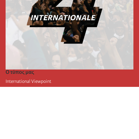
Ο τύπος μας
International Viewpoint
Punto de vista internacional
Inprecor
Facebook
Twitter
Η Διεθνής
Τελευταίο συνέδριο της Διεθνούς