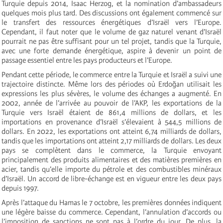
Turquie depuis 2014, Isaac Herzog, et la nomination d’ambassadeurs
quelques mois plus tard. Des discussions ont également commencé sur
le transfert des ressources énergétiques d’Israël vers l’Europe.
Cependant, il faut noter que le volume de gaz naturel venant d’Israël
pourrait ne pas être suffisant pour un tel projet, tandis que la Turquie,
avec une forte demande énergétique, aspire à devenir un point de
passage essentiel entre les pays producteurs et l’Europe.
Pendant cette période, le commerce entre la Turquie et Israël a suivi une
trajectoire distincte. Même lors des périodes où Erdoğan utilisait les
expressions les plus sévères, le volume des échanges a augmenté. En
2002, année de l’arrivée au pouvoir de l’AKP, les exportations de la
Turquie vers Israël étaient de 861,4 millions de dollars, et les
importations en provenance d’Israël s’élevaient à 544,5 millions de
dollars. En 2022, les exportations ont atteint 6,74 milliards de dollars,
tandis que les importations ont atteint 2,17 milliards de dollars. Les deux
pays se complètent dans le commerce, la Turquie envoyant
principalement des produits alimentaires et des matières premières en
acier, tandis qu’elle importe du pétrole et des combustibles minéraux
d’Israël. Un accord de libre-échange est en vigueur entre les deux pays
depuis 1997.
Après l’attaque du Hamas le 7 octobre, les premières données indiquent
une légère baisse du commerce. Cependant, l’annulation d’accords ou
l’imposition de sanctions ne sont pas à l’ordre du jour. De plus, la