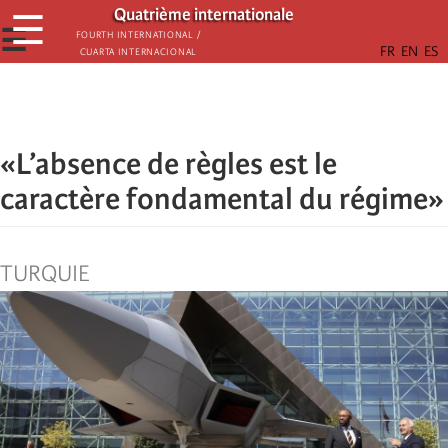
Παράκαμψη
Quatrième internationale
☰
προς
☰
Fourth International /
Cuarta Internacional
το
κυρίως
περιεχόμενο
«L’absence de règles est le
caractère fondamental du régime»
TURQUIE