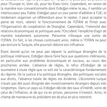
pour l’Europe ni, bien sûr, pour les États-Unis. Cependant, en raison de
la manière non conventionnelle dont Erdoğan mène le jeu, il semble un
interlocuteur peu fiable. Erdoğan peut un jour parler d’adhérer à l’UE, le
lendemain organiser un référendum pour le rejeter, il peut accepter la
peine de mort, ralentir le fonctionnement de l’OTAN et flirter avec
l’Organisation de coopération de Shanghai. Cependant, l’intensité des
relations économiques et politiques avec l’Occident l’empêche d’agir de
manière totalement autonome. Personne n’évoque une sortie de
l’OTAN. En fait, si les choses continuent ainsi, même si l’OTAN ne peut
pas exclure la Turquie, elle pourrait réduire son influence.
Étant donné qu’on ne peut pas séparer la politique étrangère de la
politique intérieure, Erdoğan devra faire face aux questions intérieures,
en particulier aux problèmes économiques et sociaux, au cours des
prochaines années. L’absence de règles, le refus d’Erdoğan de se
soumettre à toute règle que ce soit est la caractéristique fondamentale
du régime. De la justice à la politique étrangère, des politiques sociales
aux droits, l’absence totale de règles est évidente. L’économie turque
n’avait pas été aussi éloignée des investissements étrangers depuis très
longtemps. Dans un pays où Erdoğan décide des taux d’intérêt, voire de
celui de l’inflation, et de qui ira en prison, personne n’investit. Ainsi, le
champ de manœuvre du président est de plus en plus restreint.