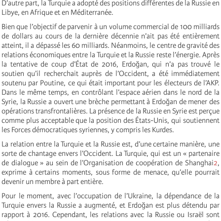
D’autre part, la Turquie a adopté des positions différentes de la Russie en
Libye, en Afrique et en Méditerranée.
Bien que l’objectif de parvenir à un volume commercial de 100 milliards
de dollars au cours de la dernière décennie n’ait pas été entièrement
atteint, il a dépassé les 60 milliards. Néanmoins, le centre de gravité des
relations économiques entre la Turquie et la Russie reste l’énergie. Après
la tentative de coup d’État de 2016, Erdoğan, qui n’a pas trouvé le
soutien qu’il recherchait auprès de l’Occident, a été immédiatement
soutenu par Poutine, ce qui était important pour les électeurs de l’AKP.
Dans le même temps, en contrôlant l’espace aérien dans le nord de la
Syrie, la Russie a ouvert une brèche permettant à Erdoğan de mener des
opérations transfrontalières. La présence de la Russie en Syrie est perçue
comme plus acceptable que la position des États-Unis, qui soutiennent
les Forces démocratiques syriennes, y compris les Kurdes.
La relation entre la Turquie et la Russie est, d’une certaine manière, une
sorte de chantage envers l’Occident. La Turquie, qui est un « partenaire
de dialogue » au sein de l’Organisation de coopération de Shanghai
2
,
exprime à certains moments, sous forme de menace, qu’elle pourrait
devenir un membre à part entière.
Pour le moment, avec l’occupation de l’Ukraine, la dépendance de la
Turquie envers la Russie a augmenté, et Erdoğan est plus détendu par
rapport à 2016. Cependant, les relations avec la Russie ou Israël sont