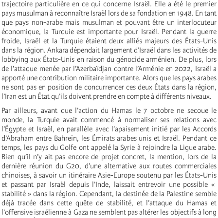
trajectoire particulière en ce qui concerne Israël. Elle a été le premier
pays musulman à reconnaître Israël lors de sa fondation en 1948. En tant
que pays non-arabe mais musulman et pouvant être un interlocuteur
économique, la Turquie est importante pour Israël. Pendant la guerre
froide, Israël et la Turquie étaient deux alliés majeurs des États-Unis
dans la région. Ankara dépendait largement d’Israël dans les activités de
lobbying aux États-Unis en raison du génocide arménien. De plus, lors
de l’attaque menée par l’Azerbaïdjan contre l’Arménie en 2022, Israël a
apporté une contribution militaire importante. Alors que les pays arabes
ne sont pas en position de concurrencer ces deux États dans la région,
l’Iran est un État qu’ils doivent prendre en compte à différents niveaux.
Par ailleurs, avant que l’action du Hamas le 7 octobre ne secoue le
monde, la Turquie avait commencé à normaliser ses relations avec
l’Égypte et Israël, en parallèle avec l’apaisement initié par les Accords
d’Abraham entre Bahreïn, les Émirats arabes unis et Israël. Pendant ce
temps, les pays du Golfe ont appelé la Syrie à rejoindre la Ligue arabe.
Bien qu’il n’y ait pas encore de projet concret, la mention, lors de la
dernière réunion du G20, d’une alternative aux routes commerciales
chinoises, à savoir un itinéraire Asie-Europe soutenu par les États-Unis
et passant par Israël depuis l’Inde, laissait entrevoir une possible «
stabilité » dans la région. Cependant, la destinée de la Palestine semble
déjà tracée dans cette quête de stabilité, et l’attaque du Hamas et
l’offensive israélienne à Gaza ne semblent pas altérer les objectifs à long