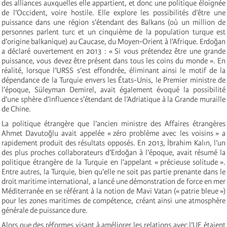
des alliances auxquelles elle appartient, et donc une politique éloignée
de l’Occident, voire hostile. Elle explore les possibilités d’être une
puissance dans une région s’étendant des Balkans (où un million de
personnes parlent turc et un cinquième de la population turque est
d’origine balkanique) au Caucase, du Moyen-Orient à l’Afrique. Erdoğan
a déclaré ouvertement en 2013 : « Si vous prétendez être une grande
puissance, vous devez être présent dans tous les coins du monde ». En
réalité, lorsque l’URSS s’est effondrée, éliminant ainsi le motif de la
dépendance de la Turquie envers les États-Unis, le Premier ministre de
l’époque, Süleyman Demirel, avait également évoqué la possibilité
d’une sphère d’influence s’étendant de l’Adriatique à la Grande muraille
de Chine.
La politique étrangère que l’ancien ministre des Affaires étrangères
Ahmet Davutoğlu avait appelée « zéro problème avec les voisins » a
rapidement produit des résultats opposés. En 2013, İbrahim Kalın, l’un
des plus proches collaborateurs d’Erdoğan à l’époque, avait résumé la
politique étrangère de la Turquie en l’appelant « précieuse solitude ».
Entre autres, la Turquie, bien qu’elle ne soit pas partie prenante dans le
droit maritime international, a lancé une démonstration de force en mer
Méditerranée en se référant à la notion de Mavi Vatan (« patrie bleue »)
pour les zones maritimes de compétence, créant ainsi une atmosphère
générale de puissance dure.
Alors que des réformes visant à améliorer les relations avec l’UE étaient