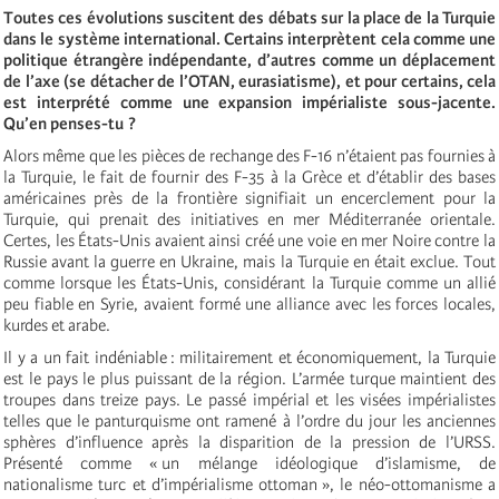
Toutes ces évolutions suscitent des débats sur la place de la Turquie
dans le système international. Certains interprètent cela comme une
politique étrangère indépendante, d’autres comme un déplacement
de l’axe (se détacher de l’OTAN, eurasiatisme), et pour certains, cela
est interprété comme une expansion impérialiste sous-jacente.
Qu’en penses-tu ?
Alors même que les pièces de rechange des F-16 n’étaient pas fournies à
la Turquie, le fait de fournir des F-35 à la Grèce et d’établir des bases
américaines près de la frontière signifiait un encerclement pour la
Turquie, qui prenait des initiatives en mer Méditerranée orientale.
Certes, les États-Unis avaient ainsi créé une voie en mer Noire contre la
Russie avant la guerre en Ukraine, mais la Turquie en était exclue. Tout
comme lorsque les États-Unis, considérant la Turquie comme un allié
peu fiable en Syrie, avaient formé une alliance avec les forces locales,
kurdes et arabe.
Il y a un fait indéniable : militairement et économiquement, la Turquie
est le pays le plus puissant de la région. L’armée turque maintient des
troupes dans treize pays. Le passé impérial et les visées impérialistes
telles que le panturquisme ont ramené à l’ordre du jour les anciennes
sphères d’influence après la disparition de la pression de l’URSS.
Présenté comme « un mélange idéologique d’islamisme, de
nationalisme turc et d’impérialisme ottoman », le néo-ottomanisme a