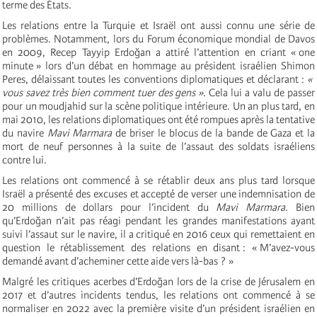
terme des États.
Les relations entre la Turquie et Israël ont aussi connu une série de
problèmes. Notamment, lors du Forum économique mondial de Davos
en 2009, Recep Tayyip Erdoğan a attiré l’attention en criant « one
minute » lors d’un débat en hommage au président israélien Shimon
Peres, délaissant toutes les conventions diplomatiques et déclarant :
«
vous savez très bien comment tuer des gens »
. Cela lui a valu de passer
pour un moudjahid sur la scène politique intérieure. Un an plus tard, en
mai 2010, les relations diplomatiques ont été rompues après la tentative
du navire
Mavi Marmara
de briser le blocus de la bande de Gaza et la
mort de neuf personnes à la suite de l’assaut des soldats israéliens
contre lui.
Les relations ont commencé à se rétablir deux ans plus tard lorsque
Israël a présenté des excuses et accepté de verser une indemnisation de
20 millions de dollars pour l’incident du
Mavi Marmara
. Bien
qu’Erdoğan n’ait pas réagi pendant les grandes manifestations ayant
suivi l’assaut sur le navire, il a critiqué en 2016 ceux qui remettaient en
question le rétablissement des relations en disant : « M’avez-vous
demandé avant d’acheminer cette aide vers là-bas ? »
Malgré les critiques acerbes d’Erdoğan lors de la crise de Jérusalem en
2017 et d’autres incidents tendus, les relations ont commencé à se
normaliser en 2022 avec la première visite d’un président israélien en