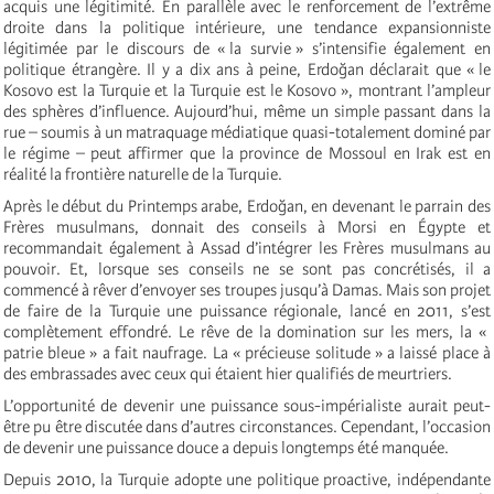
acquis une légitimité. En parallèle avec le renforcement de l’extrême
droite dans la politique intérieure, une tendance expansionniste
légitimée par le discours de « la survie » s’intensifie également en
politique étrangère. Il y a dix ans à peine, Erdoğan déclarait que « le
Kosovo est la Turquie et la Turquie est le Kosovo », montrant l’ampleur
des sphères d’influence. Aujourd’hui, même un simple passant dans la
rue – soumis à un matraquage médiatique quasi-totalement dominé par
le régime – peut affirmer que la province de Mossoul en Irak est en
réalité la frontière naturelle de la Turquie.
Après le début du Printemps arabe, Erdoğan, en devenant le parrain des
Frères musulmans, donnait des conseils à Morsi en Égypte et
recommandait également à Assad d’intégrer les Frères musulmans au
pouvoir. Et, lorsque ses conseils ne se sont pas concrétisés, il a
commencé à rêver d’envoyer ses troupes jusqu’à Damas. Mais son projet
de faire de la Turquie une puissance régionale, lancé en 2011, s’est
complètement effondré. Le rêve de la domination sur les mers, la «
patrie bleue » a fait naufrage. La « précieuse solitude » a laissé place à
des embrassades avec ceux qui étaient hier qualifiés de meurtriers.
L’opportunité de devenir une puissance sous-impérialiste aurait peut-
être pu être discutée dans d’autres circonstances. Cependant, l’occasion
de devenir une puissance douce a depuis longtemps été manquée.
Depuis 2010, la Turquie adopte une politique proactive, indépendante