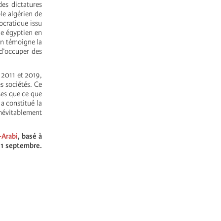
des dictatures
le algérien de
ocratique issu
le égyptien en
 en témoigne la
 d’occuper des
 2011 et 2019,
s sociétés. Ce
ses que ce que
 a constitué la
inévitablement
-Arabi
, basé à
11 septembre.