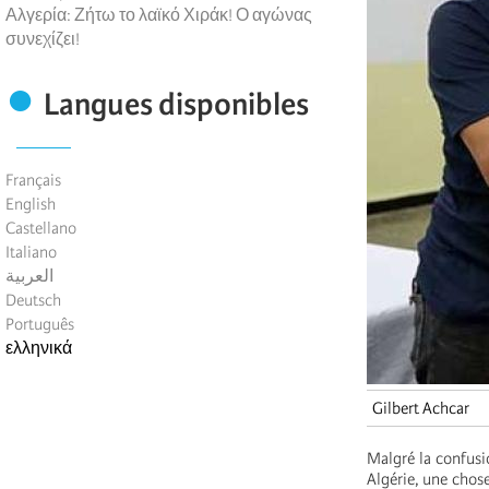
Αλγερία: Ζήτω το λαϊκό Χιράκ! Ο αγώνας
συνεχίζει!
Langues disponibles
Français
English
Castellano
Italiano
العربية
Deutsch
Português
ελληνικά
Gilbert Achcar
Malgré la confusi
Algérie, une chose