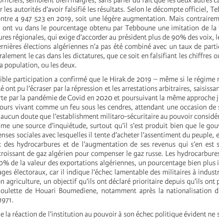
 officiels, semblent bien maigres, sans parler du fait que les deux autres 
r les autorités d’avoir falsifié les résultats. Selon le décompte officiel, 
ontre 4 947 523 en 2019, soit une légère augmentation. Mais contrairem
ont vu dans le pourcentage obtenu par Tebboune une imitation de la t
res régionales, qui exige d’accorder au président plus de 90% des voix, 
nières élections algériennes n’a pas été combiné avec un taux de parti
lement le cas dans les dictatures, que ce soit en falsifiant les chiffres 
la population, ou les deux.
aible participation a confirmé que le Hirak de 2019 – même si le régime mi
é ont pu l’écraser par la répression et les arrestations arbitraires, saisissa
erte par la pandémie de Covid en 2020 et poursuivant la même approche j
ujours vivant comme un feu sous les cendres, attendant une occasion de
t aucun doute que l’establishment militaro-sécuritaire au pouvoir considér
me une source d’inquiétude, surtout qu’il s’est produit bien que le go
ses sociales avec lesquelles il tente d’acheter l’assentiment du peuple, e
x des hydrocarbures et de l’augmentation de ses revenus qui s’en est s
roissant de gaz algérien pour compenser le gaz russe. Les hydrocarbure
90% de la valeur des exportations algériennes, un pourcentage bien plus
ges électoraux, car il indique l’échec lamentable des militaires à industr
n agriculture, un objectif qu’ils ont déclaré prioritaire depuis qu’ils ont 
houlette de Houari Boumediene, notamment après la nationalisation d
1971.
ue la réaction de l’institution au pouvoir à son échec politique évident ne 