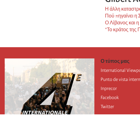
Η άλλη καταστρο
Πού πηγαίνει η 
Ο Λίβανος και η
"Το κράτος της 
Ο τύπος μας
International Viewp
Punto de vista inter
Inprecor
Facebook
Twitter