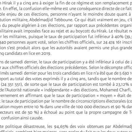
 Hirak il y a cinq ans à exiger la fin de ce régime et son remplacement 
. En effet, la confusion elle-même est une conséquence directe de ce fait
table enjeu de ces élections, personne n’ayant le moindre doute quant à 
itution militaire, Abdelmadjid Tebboune. Ce qui était vraiment en jeu, c’é
n du peuple algérien à ces élections, par rapport aux précédentes organi
militaire avait imposées face au rejet et au boycott du Hirak. Le résultat n
 les militaires, puisque le taux de participation fut inférieur à 40% (39
40 personnes ayant voté, selon les chiffres officiels, sur 24 474 161 inscri
ion s’est produit alors que les autorités avaient permis une plus grande
nq candidats en lice en 2019.
s de samedi dernier, le taux de participation y a été inférieur à celui de 
 aux chiffres officiels des élections précédentes. Selon le décompte offic
rimés samedi dernier pour les trois candidats en lice n’a été que de 5 630 
port au total des votes exprimés il y a cinq ans, tandis que le nombre des
(24 351 551), de sorte que le taux de participation est tombé à 23,12% 
 de l’Autorité nationale « indépendante » des élections, Mohamed Charfi
vernement en affirmant que le taux de participation « moyen » était de
 le taux de participation par le nombre de circonscriptions électorales (
ipation moyen entre 10 % dans une ville de 100 000 électeurs et 90 % dan
ecteurs est de 50 %) a échoué au point que la propre campagne de 
a confusion ainsi causée.
ite politique désastreuse, les 94,65% des voix obtenues par Abdelmad