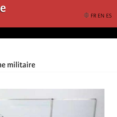
le
e militaire