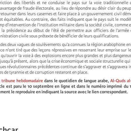
riction des libertés et ne conduise le pays sur la voie traditionnelle 
avantage de fraude électorale, au lieu de répondre au désir clair du peup
s retourner dans leurs casernes et faire place à un gouvernement civil dém
 et équitables. Au contraire, des faits indiquent que le pays suit le modè
mp d’intervention de l’institution militaire dans la société civile, comme
r la présidence au début de l’été de permettre aux officiers de l’armée
nistration civile sous prétexte de bénéficier de leurs qualifications.
 des deux vagues de soulèvements qu’a connues la région arabophone en
ce n’ont tiré que des leçons répressives en resserrant leur emprise sur le
nt qu’ouvrir la voie à des explosions encore plus grandes et plus dangereu
jusqu’à présent, alors que la crise économique et sociale structurelle qui
ues révolutionnaires précédentes continue de s’aggraver et s’aggravera 
es de tyrannie et de corruption resteront en place.
 tribune hebdomadaire
dans le quotidien de langue arabe,
Al-Quds al
icle est paru le 10 septembre en ligne et dans le numéro imprimé du 
ment le reproduire en indiquant la source avec le lien correspondant.
chcar