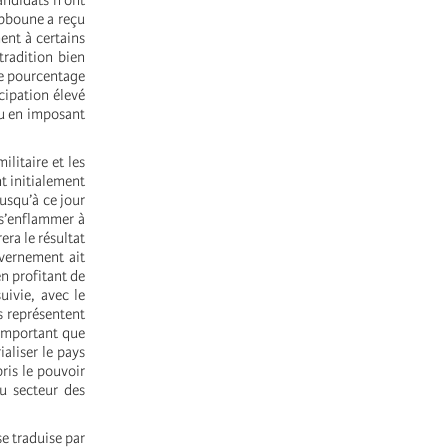
candidats n’ont
Tebboune a reçu
ent à certains
radition bien
le pourcentage
cipation élevé
ou en imposant
litaire et les
nt initialement
usqu’à ce jour
 s’enflammer à
era le résultat
uvernement ait
n profitant de
uivie, avec le
s représentent
 important que
ialiser le pays
pris le pouvoir
u secteur des
se traduise par