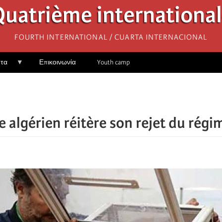
uatrième internationa
Fourth International / Cuarta Internacional
ητα
Επικοινωνία
Youth camp
 algérien réitère son rejet du régim