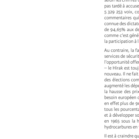
selon les chiffres
pas tardé à accuse
5 329 253 voix, c
commentaires qui 
connue des dictatu
de 94,65% aux der
comme c’est généra
la participation à 
Au contraire, la f
services de sécurit
l’opportunité off
– le Hirak est to
nouveau. Il ne fai
des élections com
augmenté les dépen
la hausse des pri
besoin européen c
en effet plus de 
tous les pourcenta
et à développer so
en 1965 sous la 
hydrocarbures en 
Il est à craindre q