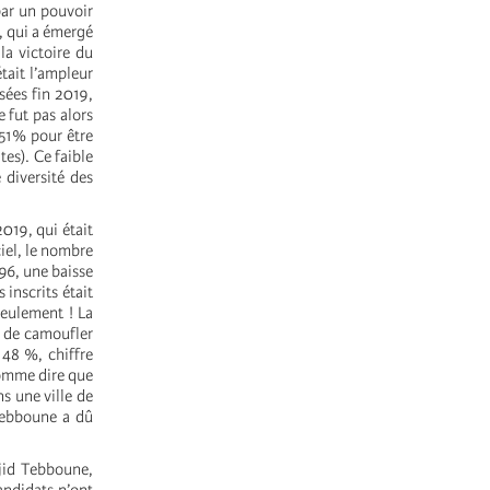
par un pouvoir
, qui a émergé
la victoire du
tait l’ampleur
sées fin 2019,
e fut pas alors
,51% pour être
tes). Ce faible
 diversité des
2019, qui était
iel, le nombre
196, une baisse
 inscrits était
seulement ! La
, de camoufler
 48 %, chiffre
comme dire que
s une ville de
Tebboune a dû
jid Tebboune,