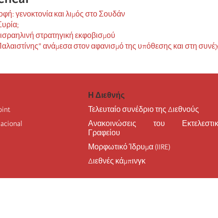
φή: γενοκτονία και λιμός στο Σουδάν
Συρία;
 ισραηλινή στρατηγική εκφοβισμού
Παλαιστίνης" ανάμεσα στον αφανισμό της υπόθεσης και στη συνέ
Η Διεθνής
oint
Τελευταίο συνέδριο της Διεθνούς
nacional
Ανακοινώσεις του Εκτελεστικ
Γραφείου
Μορφωτικό Ίδρυμα (IIRE)
Διεθνές κάμπινγκ