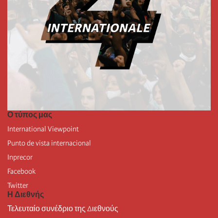
Ο τύπος μας
International Viewpoint
Punto de vista internacional
Inprecor
Facebook
Twitter
Η Διεθνής
Τελευταίο συνέδριο της Διεθνούς