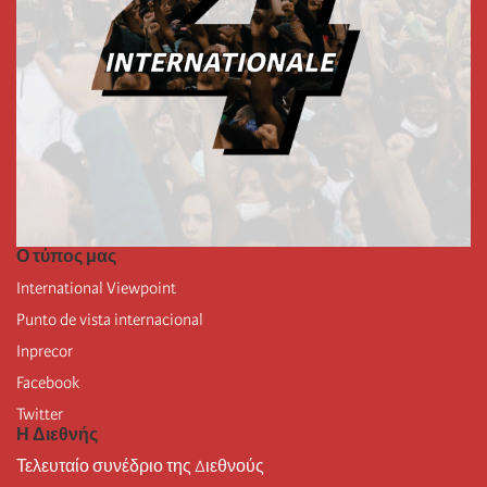
Ο τύπος μας
International Viewpoint
Punto de vista internacional
Inprecor
Facebook
Twitter
Η Διεθνής
Τελευταίο συνέδριο της Διεθνούς