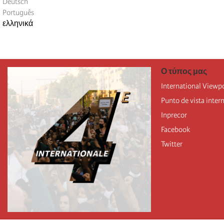
Deutsch
Português
ελληνικά
Ο τύπος μας
International Viewp
Punto de vista inter
Inprecor
Facebook
Twitter