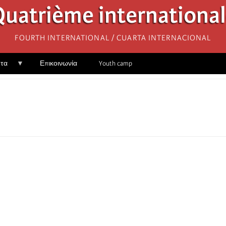
uatrième internationa
Fourth International / Cuarta Internacional
ητα
Επικοινωνία
Youth camp