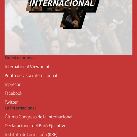
Nuestra prensa
International Viewpoint
Punto de vista internacional
Inprecor
Facebook
Twitter
La Internacional
Último Congreso de la Internacional
De
claraciones del Buró Ejecutivo
Instituto de formación (IIRE)