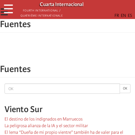
Skip
Cuarta Internacional
☰
to
☰
Fourth International /
Quatrième internationale
main
Fuentes
content
Fuentes
OK
OK
Viento Sur
El destino de los indignados en Marruecos
La peligrosa alianza de la IA y el sector militar
El lema “Dueña de mi propio vientre” también ha de valer para el