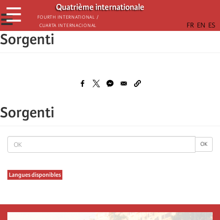
Skip
Quatrième internationale
☰
to
☰
Fourth International /
Cuarta Internacional
main
Sorgenti
content
Sorgenti
OK
OK
Langues disponibles