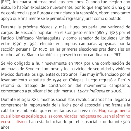
(PRT), los cuarta internacionalistas peruanos. Cuando fue elegido con
éxito, lo habían expulsado nuevamente, por lo que emprendió una gira
de conferencias por Europa denunciando la represión, obteniendo tanto
apoyo que finalmente se le permitió regresar y jurar como diputado.
Durante la próxima década y más, Hugo ocuparía una variedad de
cargos de elección popular: en el Congreso entre 1980 y 1985 por el
Partido Unificado Mariateguista y como senador de Izquierda Unida
entre 1990 y 1992, elegido en amplias campañas apoyadas por la
sección peruana. En 1980, en las primeras elecciones presidenciales en
muchos años, Blanco también se presentó como candidato del PRT.
Se vio obligado a huir nuevamente en 1993 por una combinación de
amenazas de Sendero Luminoso y los servicios de seguridad y vivió en
México durante los siguientes cuatro años. Fue muy influenciado por el
levantamiento zapatista de 1994 en Chiapas. Luego regresó a Perú y
retomó su trabajo de construcción del movimiento campesino,
comenzando a publicar el boletín mensual
Lucha Indígena
en 2006.
Durante el siglo XXI, muchos socialistas revolucionarios han llegado a
comprender la importancia de la lucha por el ecosocialismo frente a la
catástrofe ambiental que enfrentamos cada vez más.
Hugo argumentó
que si bien es posible que las comunidades indígenas no usen el término
ecosocialismo
, han estado luchando por el ecosocialismo durante 500
años.