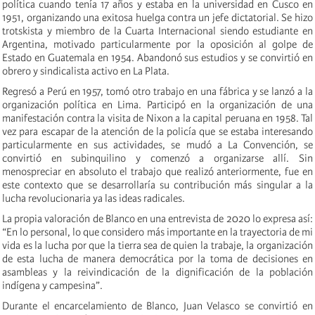
política cuando tenía 17 años y estaba en la universidad en Cusco en
1951, organizando una exitosa huelga contra un jefe dictatorial. Se hizo
trotskista y miembro de la Cuarta Internacional siendo estudiante en
Argentina, motivado particularmente por la oposición al golpe de
Estado en Guatemala en 1954. Abandonó sus estudios y se convirtió en
obrero y sindicalista activo en La Plata.
Regresó a Perú en 1957, tomó otro trabajo en una fábrica y se lanzó a la
organización política en Lima. Participó en la organización de una
manifestación contra la visita de Nixon a la capital peruana en 1958. Tal
vez para escapar de la atención de la policía que se estaba interesando
particularmente en sus actividades, se mudó a La Convención, se
convirtió en subinquilino y comenzó a organizarse allí. Sin
menospreciar en absoluto el trabajo que realizó anteriormente, fue en
este contexto que se desarrollaría su contribución más singular a la
lucha revolucionaria ya las ideas radicales.
La propia valoración de Blanco en una entrevista de 2020 lo expresa así:
“En lo personal, lo que considero más importante en la trayectoria de mi
vida es la lucha por que la tierra sea de quien la trabaje, la organización
de esta lucha de manera democrática por la toma de decisiones en
asambleas y la reivindicación de la dignificación de la población
indígena y campesina”.
Durante el encarcelamiento de Blanco, Juan Velasco se convirtió en