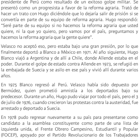
presidente de Perú como resultado de un exitoso golpe militar. Se
presentó como un progresista a favor de la reforma agraria. Trató de
hacer un trato con Hugo diciéndole que lo dejaría salir de prisión si se
convertía en parte de su equipo de reforma agraria. Hugo respondió:
“Seré parte de su equipo si no hacemos la reforma agraria que usted
quiere, ni la que yo quiero, pero vamos por el país, preguntamos y
hacemos la reforma agraria que la gente quiere”.
Velasco no aceptó eso, pero estaba bajo una gran presión, por lo que
finalmente deportó a Blanco a México en 1971. Al año siguiente, Hugo
Blanco viajó a Argentina y de allí a Chile, donde Allende estaba en el
poder. Durante el golpe de estado contra Allende en 1973, se refugió en
la embajada de Suecia y se asilo en ese país y vivió allí durante varios
años.
En 1975 Blanco regresó al Perú. Velasco había sido depuesto por
Bermúdez, quien prometió amnistía a los deportados bajo su
predecesor. Durante un año, Hugo pudo viajar por todo el país, pero el 3
de julio de 1976, cuando crecieron las protestas contra la austeridad, fue
arrestado y deportado a Suecia.
En 1978 pudo regresar nuevamente a su país para presentarse como
candidato a la asamblea constituyente como parte de una lista de
izquierda unida, el Frente Obrero Campesino, Estudiantil y Popular
(FOCEP), apoyado por el Partido Revolucionario de los Trabajadores