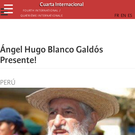
Skip
Cuarta Internacional
☰
to
☰
Fourth International /
Quatrième internationale
main
content
Ángel Hugo Blanco Galdós
Presente!
PERÚ