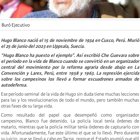
Buró Ejecutivo
Hugo Blanco nació el 15 de noviembre de 1934 en Cusco, Perú. Murió
el 25 de junio del 2023 en Uppsala, Suecia.
“Hugo Blanco ha puesto el ejemplo”. Así escribió Che Guevara sobre
el período en la vida de Blanco cuando se convirtió en un organizador
central del movimiento por la reforma agraria desde abajo en La
Convención y Lares, Perú, entre 1958 y 1963. La represión ejercida
sobre los campesinos los llevó a formar escuadrones armados de
autodefensa.
Ese período seminal de la vida de Hugo sin duda tiene muchas lecciones
para las y los revolucionarios de todo el mundo, pero también muchas
otras fases de su larga vida.
Como resultado del papel que desempeñó como organizador
campesino, Blanco fue detenido. La policía local tenía órdenes de
matarlo, mientras que la policía militar tenía órdenes de capturarlo con
vida. Afortunadamente, fue este último el que se lo llevó. Pero durante
su juicio, que se llevó a cabo en Tacna, porque el Estado asumió que allí