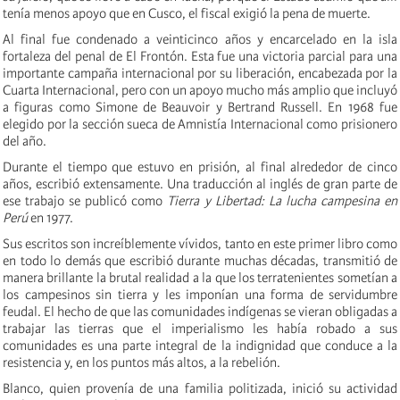
tenía menos apoyo que en Cusco, el fiscal exigió la pena de muerte.
Al final fue condenado a veinticinco años y encarcelado en la isla
fortaleza del penal de El Frontón. Esta fue una victoria parcial para una
importante campaña internacional por su liberación, encabezada por la
Cuarta Internacional, pero con un apoyo mucho más amplio que incluyó
a figuras como Simone de Beauvoir y Bertrand Russell. En 1968 fue
elegido por la sección sueca de Amnistía Internacional como prisionero
del año.
Durante el tiempo que estuvo en prisión, al final alrededor de cinco
años, escribió extensamente. Una traducción al inglés de gran parte de
ese trabajo se publicó como
Tierra y Libertad: La lucha campesina en
Perú
en 1977.
Sus escritos son increíblemente vívidos, tanto en este primer libro como
en todo lo demás que escribió durante muchas décadas, transmitió de
manera brillante la brutal realidad a la que los terratenientes sometían a
los campesinos sin tierra y les imponían una forma de servidumbre
feudal. El hecho de que las comunidades indígenas se vieran obligadas a
trabajar las tierras que el imperialismo les había robado a sus
comunidades es una parte integral de la indignidad que conduce a la
resistencia y, en los puntos más altos, a la rebelión.
Blanco, quien provenía de una familia politizada, inició su actividad