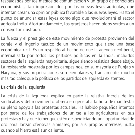
respaldados por los medios de comunicación y un grupo de conocidos
economistas, tan impresionados por las nuevas leyes agrícolas, que
intentan crear una opinión pública favorable a las nuevas leyes. Hasta el
punto de anunciar estas leyes como algo que revolucionará el sector
agrícola indio. Afortunadamente, los granjeros hacen oídos sordos a un
consejo tan ilustrado.
La fuerza y ​​el prestigio de este movimiento de protesta provienen del
coraje y el ingenio táctico de un movimiento que tiene una base
económica real. Es un respaldo al hecho de que la agenda neoliberal,
internalizada por todos los partidos políticos en la India, incluidos
sectores de la izquierda mayoritaria, sigue siendo resistida desde abajo.
La resistencia mostrada por los campesinos, en su mayoría de Punjab y
Haryana, y sus organizaciones son ejemplares y, francamente, mucho
más radicales que la política de los partidos de izquierda existentes.
La crisis de la izquierda
La crisis de la izquierda explica en parte la relativa inercia de los
sindicatos y del movimiento obrero en general a la hora de manifestar
su pleno apoyo a las protestas actuales. Ha habido pequeños intentos
por parte de los trabajadores de unirse a los agricultores en sus
protestas y hay que temer que estén desperdiciando una oportunidad de
oro para lanzar ofensivas similares, por sus propios intereses, justo
cuando el hierro está aún caliente.