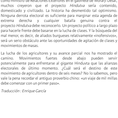
como ministro de Relaciones Exteriores en el gabinete de Morarji Desai,
muchos creyeron que el proyecto
Hindutva
sería contenido,
domesticado y civilizado. La historia ha desmentido tal optimismo.
Ninguna derrota electoral es suficiente para marginar esta agenda de
extrema derecha y cualquier batalla genuina contra el
proyecto
Hindutva
debe reconocerlo. Un proyecto político a largo plazo
para hacerle frente debe basarse en la lucha de clases. Y la búsqueda del
mal menor, es decir, de aliados burgueses relativamente «inofensivos»,
será un serio obstáculo ante las oportunidades de agitación de clases y
movimientos de masas.
La lucha de los agricultores y su avance parcial nos ha mostrado el
camino. Movimientos fuertes desde abajo pueden servir
potencialmente para enfrentarse al gigante Hinduvta que las alianzas
electorales de último momento. ¿Cuál será el destino de este
movimiento de agricultores dentro de seis meses? No lo sabemos, pero
vale la pena recordar el antiguo proverbio chino: «un viaje de mil millas
debe comenzar con un primer paso».
Traducción : Enrique García