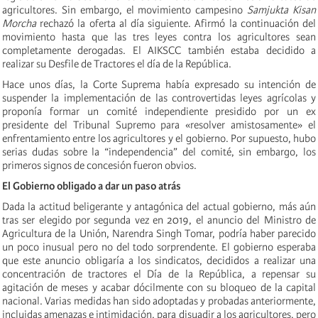
agricultores. Sin embargo, el movimiento campesino
Samjukta Kisan
Morcha
rechazó la oferta al día siguiente. Afirmó la continuación del
movimiento hasta que las tres leyes contra los agricultores sean
completamente derogadas. El AIKSCC también estaba decidido a
realizar su Desfile de Tractores el día de la República.
Hace unos días, la Corte Suprema había expresado su intención de
suspender la implementación de las controvertidas leyes agrícolas y
proponía formar un comité independiente presidido por un ex
presidente del Tribunal Supremo para «resolver amistosamente» el
enfrentamiento entre los agricultores y el gobierno. Por supuesto, hubo
serias dudas sobre la “independencia” del comité, sin embargo, los
primeros signos de concesión fueron obvios.
El Gobierno obligado a dar un paso atrás
Dada la actitud beligerante y antagónica del actual gobierno, más aún
tras ser elegido por segunda vez en 2019, el anuncio del Ministro de
Agricultura de la Unión, Narendra Singh Tomar, podría haber parecido
un poco inusual pero no del todo sorprendente. El gobierno esperaba
que este anuncio obligaría a los sindicatos, decididos a realizar una
concentración de tractores el Día de la República, a repensar su
agitación de meses y acabar dócilmente con su bloqueo de la capital
nacional. Varias medidas han sido adoptadas y probadas anteriormente,
incluidas amenazas e intimidación, para disuadir a los agricultores, pero