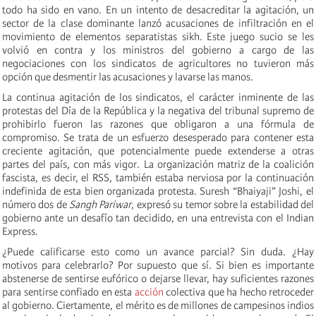
todo ha sido en vano. En un intento de desacreditar la agitación, un
sector de la clase dominante lanzó acusaciones de infiltración en el
movimiento de elementos separatistas sikh. Este juego sucio se les
volvió en contra y los ministros del gobierno a cargo de las
negociaciones con los sindicatos de agricultores no tuvieron más
opción que desmentir las acusaciones y lavarse las manos.
La continua agitación de los sindicatos, el carácter inminente de las
protestas del Día de la República y la negativa del tribunal supremo de
prohibirlo fueron las razones que obligaron a una fórmula de
compromiso. Se trata de un esfuerzo desesperado para contener esta
creciente agitación, que potencialmente puede extenderse a otras
partes del país, con más vigor. La organización matriz de la coalición
fascista, es decir, el RSS, también estaba nerviosa por la continuación
indefinida de esta bien organizada protesta. Suresh “Bhaiyaji” Joshi, el
número dos de
Sangh Pariwar
, expresó su temor sobre la estabilidad del
gobierno ante un desafío tan decidido, en una entrevista con el Indian
Express.
¿Puede calificarse esto como un avance parcial? Sin duda. ¿Hay
motivos para celebrarlo? Por supuesto que sí. Si bien es importante
abstenerse de sentirse eufórico o dejarse llevar, hay suficientes razones
para sentirse confiado en esta
acción
colectiva que ha hecho retroceder
al gobierno. Ciertamente, el mérito es de millones de campesinos indios