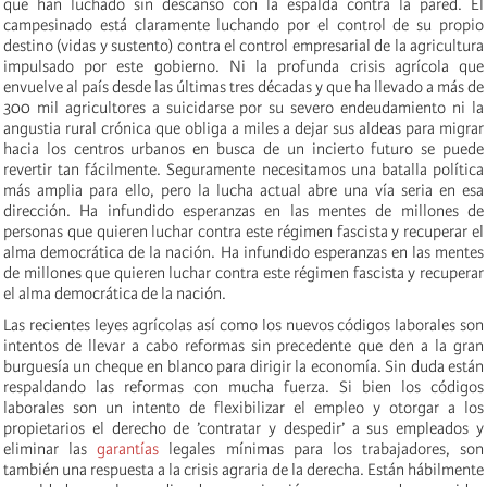
que han luchado sin descanso con la espalda contra la pared. El
campesinado está claramente luchando por el control de su propio
destino (vidas y sustento) contra el control empresarial de la agricultura
impulsado por este gobierno. Ni la profunda crisis agrícola que
envuelve al país desde las últimas tres décadas y que ha llevado a más de
300 mil agricultores a suicidarse por su severo endeudamiento ni la
angustia rural crónica que obliga a miles a dejar sus aldeas para migrar
hacia los centros urbanos en busca de un incierto futuro se puede
revertir tan fácilmente. Seguramente necesitamos una batalla política
más amplia para ello, pero la lucha actual abre una vía seria en esa
dirección. Ha infundido esperanzas en las mentes de millones de
personas que quieren luchar contra este régimen fascista y recuperar el
alma democrática de la nación. Ha infundido esperanzas en las mentes
de millones que quieren luchar contra este régimen fascista y recuperar
el alma democrática de la nación.
Las recientes leyes agrícolas así como los nuevos códigos laborales son
intentos de llevar a cabo reformas sin precedente que den a la gran
burguesía un cheque en blanco para dirigir la economía. Sin duda están
respaldando las reformas con mucha fuerza. Si bien los códigos
laborales son un intento de flexibilizar el empleo y otorgar a los
propietarios el derecho de ’contratar y despedir’ a sus empleados y
eliminar las
garantías
legales mínimas para los trabajadores, son
también una respuesta a la crisis agraria de la derecha. Están hábilmente