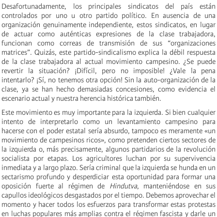
Desafortunadamente, los principales sindicatos del país están
controlados por uno u otro partido político. En ausencia de una
organización genuinamente independiente, estos sindicatos, en lugar
de actuar como auténticas expresiones de la clase trabajadora,
funcionan como correas de transmisión de sus “organizaciones
matrices”. Quizás, este partido-sindicalismo explica la débil respuesta
de la clase trabajadora al actual movimiento campesino. ¿Se puede
revertir la situación? ¡Difícil, pero no imposible! ¿Vale la pena
intentarlo? ¡Sí, no tenemos otra opción! Sin la auto-organización de la
clase, ya se han hecho demasiadas concesiones, como evidencia el
escenario actual y nuestra herencia histórica también.
Este movimiento es muy importante para la izquierda. Si bien cualquier
intento de interpretarlo como un levantamiento campesino para
hacerse con el poder estatal sería absurdo, tampoco es meramente «un
movimiento de campesinos ricos», como pretenden ciertos sectores de
la izquierda o, más precisamente, algunos partidarios de la revolución
socialista por etapas. Los agricultores luchan por su supervivencia
inmediata y a largo plazo. Sería criminal que la izquierda se hunda en un
sectarismo profundo y desperdiciar esta oportunidad para formar una
oposición fuerte al régimen de
Hindutva
, manteniéndose en sus
capullos ideológicos desgastados por el tiempo. Debemos aprovechar el
momento y hacer todos los esfuerzos para transformar estas protestas
en luchas populares más amplias contra el régimen fascista y darle un