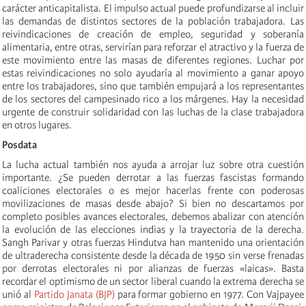
carácter anticapitalista. El impulso actual puede profundizarse al incluir
las demandas de distintos sectores de la población trabajadora. Las
reivindicaciones de creación de empleo, seguridad y soberanía
alimentaria, entre otras, servirían para reforzar el atractivo y la fuerza de
este movimiento entre las masas de diferentes regiones. Luchar por
estas reivindicaciones no solo ayudaría al movimiento a ganar apoyo
entre los trabajadores, sino que también empujará a los representantes
de los sectores del campesinado rico a los márgenes. Hay la necesidad
urgente de construir solidaridad con las luchas de la clase trabajadora
en otros lugares.
Posdata
La lucha actual también nos ayuda a arrojar luz sobre otra cuestión
importante. ¿Se pueden derrotar a las fuerzas fascistas formando
coaliciones electorales o es mejor hacerlas frente con poderosas
movilizaciones de masas desde abajo? Si bien no descartamos por
completo posibles avances electorales, debemos abalizar con atención
la evolución de las elecciones indias y la trayectoria de la derecha.
Sangh Parivar y otras fuerzas Hindutva han mantenido una orientación
de ultraderecha consistente desde la década de 1950 sin verse frenadas
por derrotas electorales ni por alianzas de fuerzas «laicas». Basta
recordar el optimismo de un sector liberal cuando la extrema derecha se
unió al
Partido Janata (BJP)
para formar gobierno en 1977. Con Vajpayee