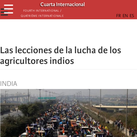
Skip
Cuarta Internacional
☰
to
☰
Fourth International /
Quatrième internationale
main
content
Las lecciones de la lucha de los
agricultores indios
INDIA