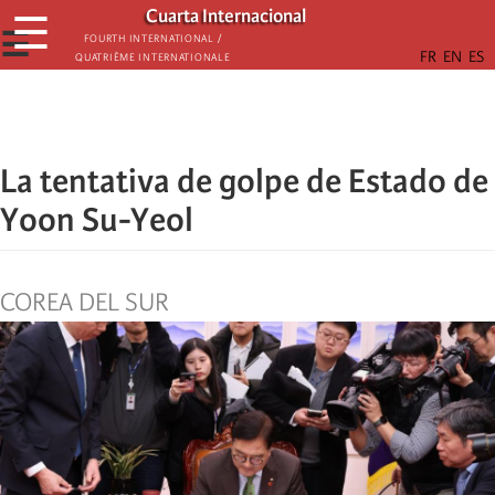
Skip
Cuarta Internacional
☰
to
☰
Fourth International /
Quatrième internationale
main
content
La tentativa de golpe de Estado de
Yoon Su-Yeol
COREA DEL SUR