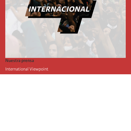
Nuestra prensa
International Viewpoint
Punto de vista internacional
Inprecor
Facebook
Twitter
La Internacional
Último Congreso de la Internacional
De
claraciones del Buró Ejecutivo