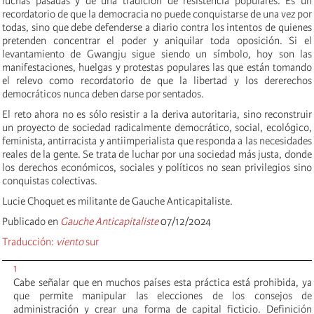
luchas pasadas y de una tradición de resistencia populares. Es un
recordatorio de que la democracia no puede conquistarse de una vez por
todas, sino que debe defenderse a diario contra los intentos de quienes
pretenden concentrar el poder y aniquilar toda oposición. Si el
levantamiento de Gwangju sigue siendo un símbolo, hoy son las
manifestaciones, huelgas y protestas populares las que están tomando
el relevo como recordatorio de que la libertad y los dererechos
democráticos nunca deben darse por sentados.
El reto ahora no es sólo resistir a la deriva autoritaria, sino reconstruir
un proyecto de sociedad radicalmente democrático, social, ecológico,
feminista, antirracista y antiimperialista que responda a las necesidades
reales de la gente. Se trata de luchar por una sociedad más justa, donde
los derechos económicos, sociales y políticos no sean privilegios sino
conquistas colectivas.
Lucie Choquet es militante de Gauche Anticapitaliste.
Publicado en
Gauche Anticapitaliste
07/12/2024
Traducción:
viento
sur
1
Cabe señalar que en muchos países esta práctica está prohibida, ya
que permite manipular las elecciones de los consejos de
administración y crear una forma de capital ficticio. Definición