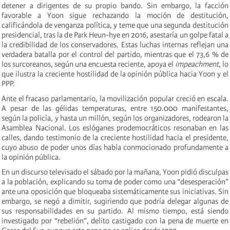
detener a dirigentes de su propio bando. Sin embargo, la facción
favorable a Yoon sigue rechazando la moción de destitución,
calificándola de venganza política, y teme que una segunda destitución
presidencial, tras la de Park Heun-hye en 2016, asestaría un golpe fatal a
la credibilidad de los conservadores. Estas luchas internas reflejan una
verdadera batalla por el control del partido, mientras que el 73,6 % de
los surcoreanos, según una encuesta reciente, apoya el
impeachment
, lo
que ilustra la creciente hostilidad de la opinión pública hacia Yoon y el
PPP.
Ante el fracaso parlamentario, la movilización popular creció en escala.
A pesar de las gélidas temperaturas, entre 150.000 manifestantes,
según la policía, y hasta un millón, según los organizadores, rodearon la
Asamblea Nacional. Los eslóganes prodemocráticos resonaban en las
calles, dando testimonio de la creciente hostilidad hacia el presidente,
cuyo abuso de poder unos días había conmocionado profundamente a
la opinión pública.
En un discurso televisado el sábado por la mañana, Yoon pidió disculpas
a la población, explicando su toma de poder como una “desesperación”
ante una oposición que bloqueaba sistemáticamente sus iniciativas. Sin
embargo, se negó a dimitir, sugiriendo que podría delegar algunas de
sus responsabilidades en su partido. Al mismo tiempo, está siendo
investigado por “rebelión”, delito castigado con la pena de muerte en