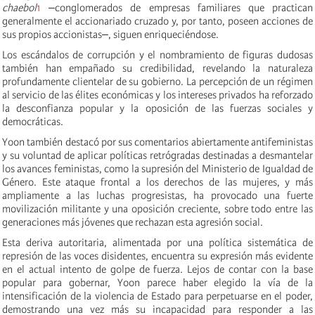
chaebol
1
‒conglomerados de empresas familiares que practican
generalmente el accionariado cruzado y, por tanto, poseen acciones de
sus propios accionistas‒, siguen enriqueciéndose.
Los escándalos de corrupción y el nombramiento de figuras dudosas
también han empañado su credibilidad, revelando la naturaleza
profundamente clientelar de su gobierno. La percepción de un régimen
al servicio de las élites económicas y los intereses privados ha reforzado
la desconfianza popular y la oposición de las fuerzas sociales y
democráticas.
Yoon también destacó por sus comentarios abiertamente antifeministas
y su voluntad de aplicar políticas retrógradas destinadas a desmantelar
los avances feministas, como la supresión del Ministerio de Igualdad de
Género. Este ataque frontal a los derechos de las mujeres, y más
ampliamente a las luchas progresistas, ha provocado una fuerte
movilización militante y una oposición creciente, sobre todo entre las
generaciones más jóvenes que rechazan esta agresión social.
Esta deriva autoritaria, alimentada por una política sistemática de
represión de las voces disidentes, encuentra su expresión más evidente
en el actual intento de golpe de fuerza. Lejos de contar con la base
popular para gobernar, Yoon parece haber elegido la vía de la
intensificación de la violencia de Estado para perpetuarse en el poder,
demostrando una vez más su incapacidad para responder a las