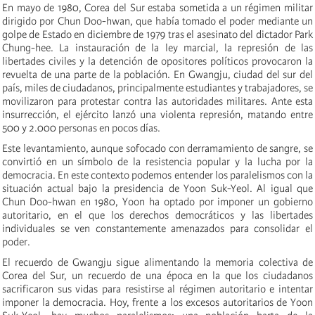
En mayo de 1980, Corea del Sur estaba sometida a un régimen militar
dirigido por Chun Doo-hwan, que había tomado el poder mediante un
golpe de Estado en diciembre de 1979 tras el asesinato del dictador Park
Chung-hee. La instauración de la ley marcial, la represión de las
libertades civiles y la detención de opositores políticos provocaron la
revuelta de una parte de la población. En Gwangju, ciudad del sur del
país, miles de ciudadanos, principalmente estudiantes y trabajadores, se
movilizaron para protestar contra las autoridades militares. Ante esta
insurrección, el ejército lanzó una violenta represión, matando entre
500 y 2.000 personas en pocos días.
Este levantamiento, aunque sofocado con derramamiento de sangre, se
convirtió en un símbolo de la resistencia popular y la lucha por la
democracia. En este contexto podemos entender los paralelismos con la
situación actual bajo la presidencia de Yoon Suk-Yeol. Al igual que
Chun Doo-hwan en 1980, Yoon ha optado por imponer un gobierno
autoritario, en el que los derechos democráticos y las libertades
individuales se ven constantemente amenazados para consolidar el
poder.
El recuerdo de Gwangju sigue alimentando la memoria colectiva de
Corea del Sur, un recuerdo de una época en la que los ciudadanos
sacrificaron sus vidas para resistirse al régimen autoritario e intentar
imponer la democracia. Hoy, frente a los excesos autoritarios de Yoon