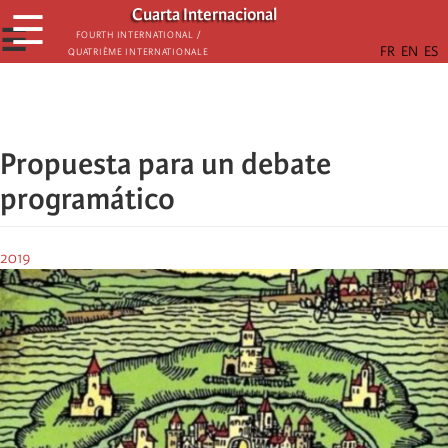
Skip
Cuarta Internacional
☰
to
☰
Fourth International /
Quatrième internationale
main
content
Propuesta para un debate
programático
2019