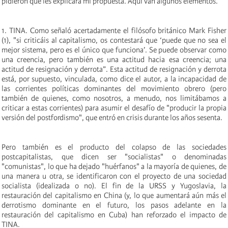
pidieron que les explicara mi propuesta. Aquí van algunos elementos.
1. TINA. Como señaló acertadamente el filósofo británico Mark Fisher
(1), "si criticáis al capitalismo, os contestará que ‘puede que no sea el
mejor sistema, pero es el único que funciona’. Se puede observar como
una creencia, pero también es una actitud hacia esa creencia; una
actitud de resignación y derrota”. Esta actitud de resignación y derrota
está, por supuesto, vinculada, como dice el autor, a la incapacidad de
las corrientes políticas dominantes del movimiento obrero (pero
también de quienes, como nosotros, a menudo, nos limitábamos a
criticar a estas corrientes) para asumir el desafío de "producir la propia
versión del postfordismo", que entró en crisis durante los años sesenta.
Pero también es el producto del colapso de las sociedades
postcapitalistas, que dicen ser "socialistas" o denominadas
"comunistas", lo que ha dejado "huérfanos" a la mayoría de quienes, de
una manera u otra, se identificaron con el proyecto de una sociedad
socialista (idealizada o no). El fin de la URSS y Yugoslavia, la
restauración del capitalismo en China (y, lo que aumentará aún más el
derrotismo dominante en el futuro, los pasos adelante en la
restauración del capitalismo en Cuba) han reforzado el impacto de
TINA.