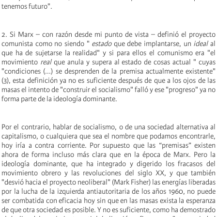
tenemos futuro".
2. Si Marx – con razón desde mi punto de vista – definió el proyecto
comunista como no siendo "
estado
que debe implantarse, un
ideal
al
que ha de sujetarse la realidad" y si para ellos el comunismo era "el
movimiento
real
que anula y supera al estado de cosas actual " cuyas
"condiciones (...) se desprenden de la premisa actualmente existente"
(3), esta definición ya no es suficiente después de que a los ojos de las
masas el intento de "construir el socialismo" falló y ese "progreso" ya no
forma parte de la ideología dominante.
Por el contrario, hablar de socialismo, o de una sociedad alternativa al
capitalismo, o cualquiera que sea el nombre que podamos encontrarle,
hoy iría a contra corriente. Por supuesto que las “premisas” existen
ahora de forma incluso más clara que en la época de Marx. Pero la
ideología dominante, que ha integrado y digerido los fracasos del
movimiento obrero y las revoluciones del siglo XX, y que también
"desvió hacia el proyecto neoliberal" (Mark Fisher) las energías liberadas
por la lucha de la izquierda antiautoritaria de los años 1960, no puede
ser combatida con eficacia hoy sin que en las masas exista la esperanza
de que otra sociedad es posible. Y no es suficiente, como ha demostrado