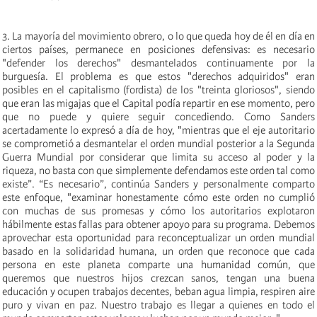
3. La mayoría del movimiento obrero, o lo que queda hoy de él en día en
ciertos países, permanece en posiciones defensivas: es necesario
"defender los derechos" desmantelados continuamente por la
burguesía. El problema es que estos "derechos adquiridos" eran
posibles en el capitalismo (fordista) de los "treinta gloriosos", siendo
que eran las migajas que el Capital podía repartir en ese momento, pero
que no puede y quiere seguir concediendo. Como Sanders
acertadamente lo expresó a día de hoy, "mientras que el eje autoritario
se comprometió a desmantelar el orden mundial posterior a la Segunda
Guerra Mundial por considerar que limita su acceso al poder y la
riqueza, no basta con que simplemente defendamos este orden tal como
existe”. “Es necesario”, continúa Sanders y personalmente comparto
este enfoque, "examinar honestamente cómo este orden no cumplió
con muchas de sus promesas y cómo los autoritarios explotaron
hábilmente estas fallas para obtener apoyo para su programa. Debemos
aprovechar esta oportunidad para reconceptualizar un orden mundial
basado en la solidaridad humana, un orden que reconoce que cada
persona en este planeta comparte una humanidad común, que
queremos que nuestros hijos crezcan sanos, tengan una buena
educación y ocupen trabajos decentes, beban agua limpia, respiren aire
puro y vivan en paz. Nuestro trabajo es llegar a quienes en todo el