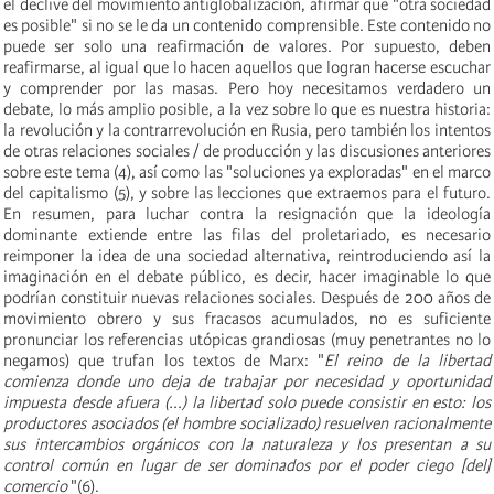
el declive del movimiento antiglobalización, afirmar que "otra sociedad
es posible" si no se le da un contenido comprensible. Este contenido no
puede ser solo una reafirmación de valores. Por supuesto, deben
reafirmarse, al igual que lo hacen aquellos que logran hacerse escuchar
y comprender por las masas. Pero hoy necesitamos verdadero un
debate, lo más amplio posible, a la vez sobre lo que es nuestra historia:
la revolución y la contrarrevolución en Rusia, pero también los intentos
de otras relaciones sociales / de producción y las discusiones anteriores
sobre este tema (4), así como las "soluciones ya exploradas" en el marco
del capitalismo (5), y sobre las lecciones que extraemos para el futuro.
En resumen, para luchar contra la resignación que la ideología
dominante extiende entre las filas del proletariado, es necesario
reimponer la idea de una sociedad alternativa, reintroduciendo así la
imaginación en el debate público, es decir, hacer imaginable lo que
podrían constituir nuevas relaciones sociales. Después de 200 años de
movimiento obrero y sus fracasos acumulados, no es suficiente
pronunciar los referencias utópicas grandiosas (muy penetrantes no lo
negamos) que trufan los textos de Marx: "
El reino de la libertad
comienza donde uno deja de trabajar por necesidad y oportunidad
impuesta desde afuera (...) la libertad solo puede consistir en esto: los
productores asociados (el hombre socializado) resuelven racionalmente
sus intercambios orgánicos con la naturaleza y los presentan a su
control común en lugar de ser dominados por el poder ciego [del]
comercio
"(6).