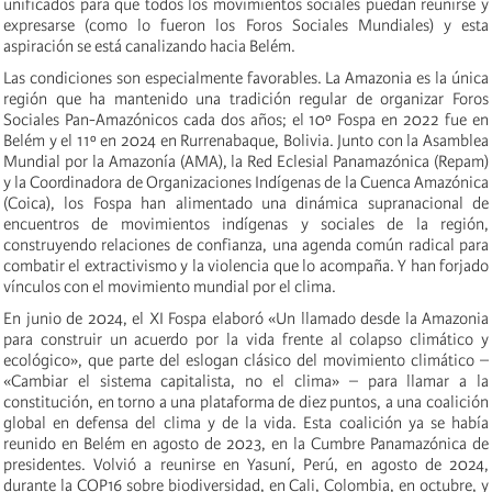
unificados para que todos los movimientos sociales puedan reunirse y
expresarse (como lo fueron los Foros Sociales Mundiales) y esta
aspiración se está canalizando hacia Belém.
Las condiciones son especialmente favorables. La Amazonia es la única
región que ha mantenido una tradición regular de organizar Foros
Sociales Pan-Amazónicos cada dos años; el 10º Fospa en 2022 fue en
Belém y el 11º en 2024 en Rurrenabaque, Bolivia. Junto con la Asamblea
Mundial por la Amazonía (AMA), la Red Eclesial Panamazónica (Repam)
y la Coordinadora de Organizaciones Indígenas de la Cuenca Amazónica
(Coica), los Fospa han alimentado una dinámica supranacional de
encuentros de movimientos indígenas y sociales de la región,
construyendo relaciones de confianza, una agenda común radical para
combatir el extractivismo y la violencia que lo acompaña. Y han forjado
vínculos con el movimiento mundial por el clima.
En junio de 2024, el XI Fospa elaboró «Un llamado desde la Amazonia
para construir un acuerdo por la vida frente al colapso climático y
ecológico», que parte del eslogan clásico del movimiento climático –
«Cambiar el sistema capitalista, no el clima» – para llamar a la
constitución, en torno a una plataforma de diez puntos, a una coalición
global en defensa del clima y de la vida. Esta coalición ya se había
reunido en Belém en agosto de 2023, en la Cumbre Panamazónica de
presidentes. Volvió a reunirse en Yasuní, Perú, en agosto de 2024,
durante la COP16 sobre biodiversidad, en Cali, Colombia, en octubre, y