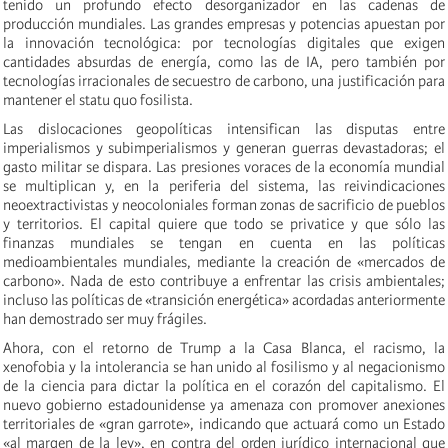
tenido un profundo efecto desorganizador en las cadenas de
producción mundiales. Las grandes empresas y potencias apuestan por
la innovación tecnológica: por tecnologías digitales que exigen
cantidades absurdas de energía, como las de IA, pero también por
tecnologías irracionales de secuestro de carbono, una justificación para
mantener el statu quo fosilista.
Las dislocaciones geopolíticas intensifican las disputas entre
imperialismos y subimperialismos y generan guerras devastadoras; el
gasto militar se dispara. Las presiones voraces de la economía mundial
se multiplican y, en la periferia del sistema, las reivindicaciones
neoextractivistas y neocoloniales forman zonas de sacrificio de pueblos
y territorios. El capital quiere que todo se privatice y que sólo las
finanzas mundiales se tengan en cuenta en las políticas
medioambientales mundiales, mediante la creación de «mercados de
carbono». Nada de esto contribuye a enfrentar las crisis ambientales;
incluso las políticas de «transición energética» acordadas anteriormente
han demostrado ser muy frágiles.
Ahora, con el retorno de Trump a la Casa Blanca, el racismo, la
xenofobia y la intolerancia se han unido al fosilismo y al negacionismo
de la ciencia para dictar la política en el corazón del capitalismo. El
nuevo gobierno estadounidense ya amenaza con promover anexiones
territoriales de «gran garrote», indicando que actuará como un Estado
«al margen de la ley», en contra del orden jurídico internacional que