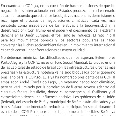
En cuanto a la COP 30, no es cuestión de hacerse ilusiones de que las
negociaciones internacionales entre Estados produzcan, en el escenario
actual, un acuerdo que actualice los objetivos nacionales de emisiones o
recalifique el proceso de negociaciones climáticas (cada vez más
percibido como inseparable de las relativas a la biodiversidad y la
desertificación). Con Trump en el poder y el crecimiento de la extrema
derecha en la Unión Europea, el fosilismo se refuerza. El reto inicial
para los movimientos obreros y los sectores populares es hacer
converger las luchas socioambientales en un movimiento internacional
capaz de construir confrontaciones de mayor calidad.
No debemos minimizar las dificultades que nos esperan. Belém no es
Porto Alegre y la COP 30 no es un Foro Social Mundial. La ciudad es una
de las capitales de estado de Brasil con las infraestructuras urbanas más
precarias y la estructura hotelera ya ha sido bloqueada por el gobierno
brasileño para la COP 30. Lula ya ha nombrado presidente de la COP al
embajador André Corrêa do Lago, un veterano negociador climático,
pero se verá limitado por la correlación de fuerzas adversa adentro del
ejecutivo federal brasileño, donde el agronegocio, el fosilismo y el
extractivismo tienen una influencia decisiva. Los gobiernos de la Unión
(federal), del estado de Pará y municipal de Belém están alineados y ya
han señalado que intentarán reducir la participación social durante el
evento de la COP. Pero no estamos fijando metas imposibles: Belém ya