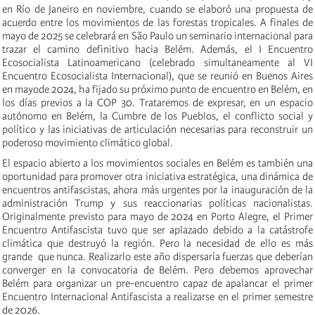
en Río de Janeiro en noviembre, cuando se elaboró una propuesta de
acuerdo entre los movimientos de las forestas tropicales. A finales de
mayo de 2025 se celebrará en São Paulo un seminario internacional para
trazar el camino definitivo hacia Belém. Además, el I Encuentro
Ecosocialista Latinoamericano (celebrado simultaneamente al VI
Encuentro Ecosocialista Internacional), que se reunió en Buenos Aires
en mayode 2024, ha fijado su próximo punto de encuentro en Belém, en
los días previos a la COP 30. Trataremos de expresar, en un espacio
autónomo en Belém, la Cumbre de los Pueblos, el conflicto social y
político y las iniciativas de articulación necesarias para reconstruir un
poderoso movimiento climático global.
El espacio abierto a los movimientos sociales en Belém es también una
oportunidad para promover otra iniciativa estratégica, una dinámica de
encuentros antifascistas, ahora más urgentes por la inauguración de la
administración Trump y sus reaccionarias políticas nacionalistas.
Originalmente previsto para mayo de 2024 en Porto Alegre, el Primer
Encuentro Antifascista tuvo que ser aplazado debido a la catástrofe
climática que destruyó la región. Pero la necesidad de ello es más
grande que nunca. Realizarlo este año dispersaría fuerzas que deberían
converger en la convocatoria de Belém. Pero debemos aprovechar
Belém para organizar un pre-encuentro capaz de apalancar el primer
Encuentro Internacional Antifascista a realizarse en el primer semestre
de 2026.