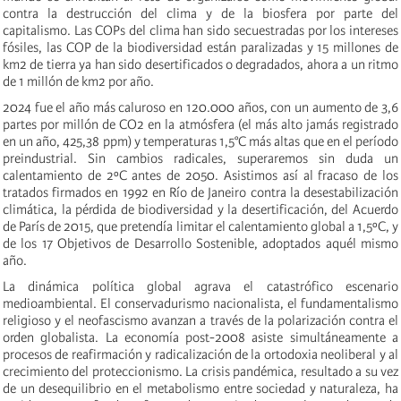
contra la destrucción del clima y de la biosfera por parte del
capitalismo. Las COPs del clima han sido secuestradas por los intereses
fósiles, las COP de la biodiversidad están paralizadas y 15 millones de
km2 de tierra ya han sido desertificados o degradados, ahora a un ritmo
de 1 millón de km2 por año.
2024 fue el año más caluroso en 120.000 años, con un aumento de 3,6
partes por millón de CO2 en la atmósfera (el más alto jamás registrado
en un año, 425,38 ppm) y temperaturas 1,5°C más altas que en el período
preindustrial. Sin cambios radicales, superaremos sin duda un
calentamiento de 2ºC antes de 2050. Asistimos así al fracaso de los
tratados firmados en 1992 en Río de Janeiro contra la desestabilización
climática, la pérdida de biodiversidad y la desertificación, del Acuerdo
de París de 2015, que pretendía limitar el calentamiento global a 1,5ºC, y
de los 17 Objetivos de Desarrollo Sostenible, adoptados aquél mismo
año.
La dinámica política global agrava el catastrófico escenario
medioambiental. El conservadurismo nacionalista, el fundamentalismo
religioso y el neofascismo avanzan a través de la polarización contra el
orden globalista. La economía post-2008 asiste simultáneamente a
procesos de reafirmación y radicalización de la ortodoxia neoliberal y al
crecimiento del proteccionismo. La crisis pandémica, resultado a su vez
de un desequilibrio en el metabolismo entre sociedad y naturaleza, ha