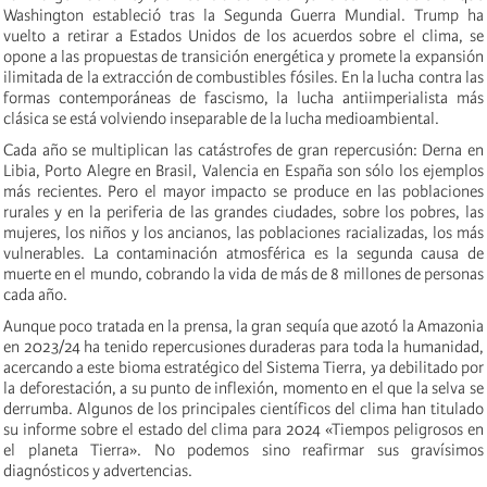
Washington estableció tras la Segunda Guerra Mundial. Trump ha
vuelto a retirar a Estados Unidos de los acuerdos sobre el clima, se
opone a las propuestas de transición energética y promete la expansión
ilimitada de la extracción de combustibles fósiles. En la lucha contra las
formas contemporáneas de fascismo, la lucha antiimperialista más
clásica se está volviendo inseparable de la lucha medioambiental.
Cada año se multiplican las catástrofes de gran repercusión: Derna en
Libia, Porto Alegre en Brasil, Valencia en España son sólo los ejemplos
más recientes. Pero el mayor impacto se produce en las poblaciones
rurales y en la periferia de las grandes ciudades, sobre los pobres, las
mujeres, los niños y los ancianos, las poblaciones racializadas, los más
vulnerables. La contaminación atmosférica es la segunda causa de
muerte en el mundo, cobrando la vida de más de 8 millones de personas
cada año.
Aunque poco tratada en la prensa, la gran sequía que azotó la Amazonia
en 2023/24 ha tenido repercusiones duraderas para toda la humanidad,
acercando a este bioma estratégico del Sistema Tierra, ya debilitado por
la deforestación, a su punto de inflexión, momento en el que la selva se
derrumba. Algunos de los principales científicos del clima han titulado
su informe sobre el estado del clima para 2024 «Tiempos peligrosos en
el planeta Tierra». No podemos sino reafirmar sus gravísimos
diagnósticos y advertencias.