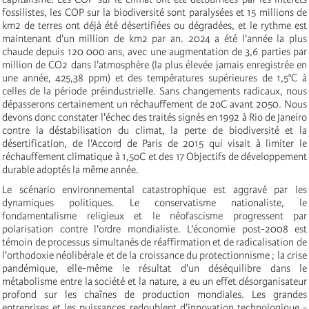
fossilistes, les COP sur la biodiversité sont paralysées et 15 millions de
km2 de terres ont déjà été désertifiées ou dégradées, et le rythme est
maintenant d'un million de km2 par an. 2024 a été l'année la plus
chaude depuis 120 000 ans, avec une augmentation de 3,6 parties par
million de CO2 dans l'atmosphère (la plus élevée jamais enregistrée en
une année, 425,38 ppm) et des températures supérieures de 1,5°C à
celles de la période préindustrielle. Sans changements radicaux, nous
dépasserons certainement un réchauffement de 2oC avant 2050. Nous
devons donc constater l'échec des traités signés en 1992 à Rio de Janeiro
contre la déstabilisation du climat, la perte de biodiversité et la
désertification, de l'Accord de Paris de 2015 qui visait à limiter le
réchauffement climatique à 1,5oC et des 17 Objectifs de développement
durable adoptés la même année.
Le scénario environnemental catastrophique est aggravé par les
dynamiques politiques. Le conservatisme nationaliste, le
fondamentalisme religieux et le néofascisme progressent par
polarisation contre l'ordre mondialiste. L'économie post-2008 est
témoin de processus simultanés de réaffirmation et de radicalisation de
l'orthodoxie néolibérale et de la croissance du protectionnisme ; la crise
pandémique, elle-même le résultat d'un déséquilibre dans le
métabolisme entre la société et la nature, a eu un effet désorganisateur
profond sur les chaînes de production mondiales. Les grandes
entreprises et les puissances redoublent d'innovation technologique -