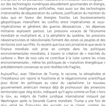
sur des technologies numériques absurdement gourmandes en énergie,
comme les intelligences artificielles, mais aussi sur des technologies
irrationnelles de séquestration du carbone, justification du maintien du
statu quo en faveur des énergies fossiles. Les bouleversements
géopolitiques intensifient les conflits entre impérialismes et sous-
impérialismes et génèrent des guerres dévastatrices ; les dépenses
militaires explosent partout. Les pressions voraces de l'économie
mondiale se multiplient et, à la périphérie du système, les pressions
néoextractivistes et néocoloniales forment des zones où peuples et des
territoires sont sacrifiés. Ils veulent que tout soit privatisé et que seule la
finance mondiale soit prise en compte dans les politiques
environnementales mondiales, à travers la création de « marchés du
carbone ». Rien de tout cela ne contribue à la lutte contre les crises
environnementales ; même les politiques de « transition énergétique »
précédemment convenues se sont révélées très fragiles.
Aujourd'hui, avec l'élection de Trump, le racisme, la xénophobie et
l'intolérance ont rejoint le fossilisme et le négationnisme scientifique
pour dicter les politiques au cœur du capitalisme. Le nouveau
gouvernement américain menace déjà de promouvoir des annexions
territoriales type «big stick», indiquant qu'il agira comme un État « hors
la loi», au mépris de l'ordre juridique international instauré par
Washington après la Seconde Guerre mondiale. Trump a une fois de
plus retiré les États-Unis des accords sur le climat, combat les