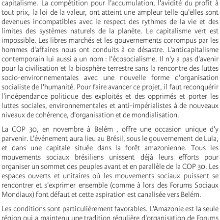
capitalisme. La compétition pour l'accumulation, l'avidité du profit à
tout prix, la loi de la valeur, ont atteint une ampleur telle qu'elles sont
devenues incompatibles avec le respect des rythmes de la vie et des
limites des systèmes naturels de la planète. Le capitalisme vert est
impossible. Les libres marchés et les gouvernements corrompus par les
hommes d'affaires nous ont conduits à ce désastre. L'anticapitalisme
contemporain lui aussi a un nom : l'écosocialisme. Il n'y a pas d'avenir
pour la civilisation et la biosphère terrestre sans la rencontre des luttes
socio-environnementales avec une nouvelle forme d'organisation
socialiste de l'humanité. Pour faire avancer ce projet, il faut reconquérir
l'indépendance politique des exploités et des opprimés et porter les
luttes sociales, environnementales et anti-impérialistes à de nouveaux
niveaux de cohérence, d'organisation et de mondialisation.
La COP 30, en novembre à Belém , offre une occasion unique d'y
parvenir. L'événement aura lieu au Brésil, sous le gouvernement de Lula,
et dans une capitale située dans la forêt amazonienne. Tous les
mouvements sociaux brésiliens unissent déjà leurs efforts pour
organiser un sommet des peuples avant et en parallèle de la COP 30. Les
espaces ouverts et unitaires où les mouvements sociaux puissent se
rencontrer et s'exprimer ensemble (comme à lors des Forums Sociaux
Mondiaux) font défaut et cette aspiration est canalisée vers Belém.
Les conditions sont particulièrement favorables. L'Amazonie est la seule
région qui a maintenu une tradition régulière d'organisation de Forums