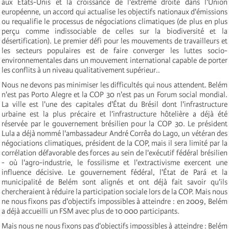
aux États-Unis et la croissance de l'extrême droite dans l'Union
européenne, un accord qui actualise les objectifs nationaux d'émissions
ou requalifie le processus de négociations climatiques (de plus en plus
perçu comme indissociable de celles sur la biodiversité et la
désertification). Le premier défi pour les mouvements de travailleurs et
les secteurs populaires est de faire converger les luttes socio-
environnementales dans un mouvement international capable de porter
les conflits à un niveau qualitativement supérieur..
Nous ne devons pas minimiser les difficultés qui nous attendent. Belém
n'est pas Porto Alegre et la COP 30 n'est pas un Forum social mondial.
La ville est l'une des capitales d'État du Brésil dont l'infrastructure
urbaine est la plus précaire et l’infrastructure hôtelière a déjà été
réservée par le gouvernement brésilien pour la COP 30. Le président
Lula a déjà nommé l'ambassadeur André Corrêa do Lago, un vétéran des
négociations climatiques, président de la COP, mais il sera limité par la
corrélation défavorable des forces au sein de l'exécutif fédéral brésilien
- où l'agro-industrie, le fossilisme et l'extractivisme exercent une
influence décisive. Le gouvernement fédéral, l'État de Pará et la
municipalité de Belém sont alignés et ont déjà fait savoir qu'ils
chercheraient à réduire la participation sociale lors de la COP. Mais nous
ne nous fixons pas d'objectifs impossibles à atteindre : en 2009, Belém
a déjà accueilli un FSM avec plus de 10 000 participants.
Mais nous ne nous fixons pas d'objectifs impossibles à atteindre : Belém