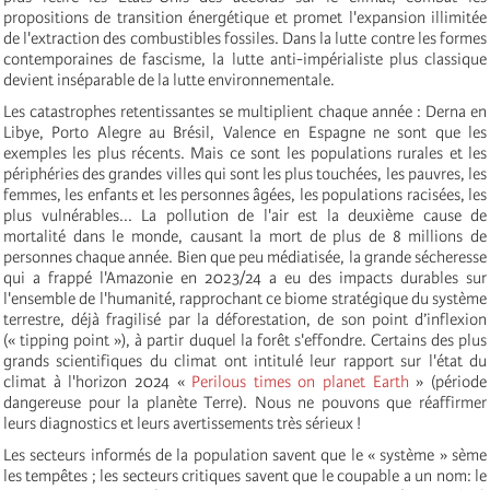
propositions de transition énergétique et promet l'expansion illimitée
de l'extraction des combustibles fossiles. Dans la lutte contre les formes
contemporaines de fascisme, la lutte anti-impérialiste plus classique
devient inséparable de la lutte environnementale.
Les catastrophes retentissantes se multiplient chaque année : Derna en
Libye, Porto Alegre au Brésil, Valence en Espagne ne sont que les
exemples les plus récents. Mais ce sont les populations rurales et les
périphéries des grandes villes qui sont les plus touchées, les pauvres, les
femmes, les enfants et les personnes âgées, les populations racisées, les
plus vulnérables... La pollution de l'air est la deuxième cause de
mortalité dans le monde, causant la mort de plus de 8 millions de
personnes chaque année. Bien que peu médiatisée, la grande sécheresse
qui a frappé l'Amazonie en 2023/24 a eu des impacts durables sur
l'ensemble de l'humanité, rapprochant ce biome stratégique du système
terrestre, déjà fragilisé par la déforestation, de son point d’inflexion
(« tipping point »), à partir duquel la forêt s'effondre. Certains des plus
grands scientifiques du climat ont intitulé leur rapport sur l'état du
climat à l'horizon 2024 «
Perilous times on planet Earth
» (période
dangereuse pour la planète Terre). Nous ne pouvons que réaffirmer
leurs diagnostics et leurs avertissements très sérieux !
Les secteurs informés de la population savent que le « système » sème
les tempêtes ; les secteurs critiques savent que le coupable a un nom: le