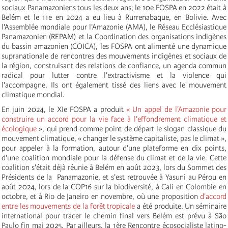
sociaux Panamazoniens tous les deux ans; le 10e FOSPA en 2022 était à
Belém et le 11e en 2024 a eu lieu à Rurrenabaque, en Bolivie. Avec
l'Assemblée mondiale pour l'Amazonie (AMA), le Réseau Ecclésiastique
Panamazonien (REPAM) et la Coordination des organisations indigènes
du bassin amazonien (COICA), les FOSPA ont alimenté une dynamique
supranationale de rencontres des mouvements indigènes et sociaux de
la région, construisant des relations de confiance, un agenda commun
radical pour lutter contre l'extractivisme et la violence qui
l'accompagne. Ils ont également tissé des liens avec le mouvement
climatique mondial.
En juin 2024, le XIe FOSPA a produit
« Un appel de l'Amazonie pour
construire un accord pour la vie face à l'effondrement climatique et
écologique
», qui prend comme point de départ le slogan classique du
mouvement climatique, « changer le système capitaliste, pas le climat »,
pour appeler à la formation, autour d'une plateforme en dix points,
d'une coalition mondiale pour la défense du climat et de la vie. Cette
coalition s'était déjà réunie à Belém en août 2023, lors du Sommet des
Présidents de la Panamazonie, et s'est retrouvée à Yasuni au Pérou en
août 2024, lors de la COP16 sur la biodiversité, à Cali en Colombie en
octobre, et à Rio de Janeiro en novembre, où une proposition
d'accord
entre les mouvements de la forêt tropicale
a été produite. Un séminaire
international pour tracer le chemin final vers Belém est prévu à São
Paulo fin mai 2025. Par ailleurs, la 1ère Rencontre écosocialiste latino-