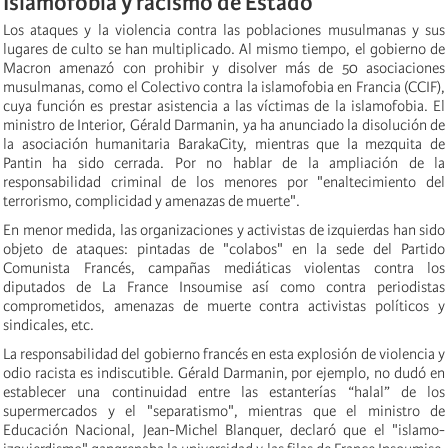
Islamofobia y racismo de Estado
Los ataques y la violencia contra las poblaciones musulmanas y sus
lugares de
culto
se han multiplicado. Al mismo tiempo, el gobierno de
Macron amenazó con prohibir y disolver más de 50 asociaciones
musulmanas, como el Colectivo contra la islamofobia en Francia (CCIF),
cuya función es prestar asistencia a las víctimas de la islamofobia. El
ministro de Interior, Gérald Darmanin, ya ha anunciado la disolución de
la asociación humanitaria BarakaCity, mientras que la mezquita de
Pantin ha sido cerrada. Por no hablar de la ampliación de la
responsabilidad criminal
de los menores por "enaltecimiento del
terrorismo, complicidad y amenazas de muerte".
En menor medida, las organizaciones y activistas de izquierdas han sido
objeto de ataques:
pintadas
de "colabos" en la sede del Partido
Comunista Francés, campañas mediáticas violentas contra los
diputados de La France
I
nsoumise así como contra periodistas
comprometidos, amenazas de muerte contra activistas políticos y
sindicales, etc.
La responsabilidad del gobierno francés en esta explosión de violencia y
odio racista es indiscutible. Gérald Darmanin, por ejemplo, no dudó en
establecer una continuidad entre l
as estanterías “halal” de los
supermercados
y el "separatismo", mientras que el ministro de
Educación Nacional, Jean-Michel Blanquer, declaró que el "islamo-