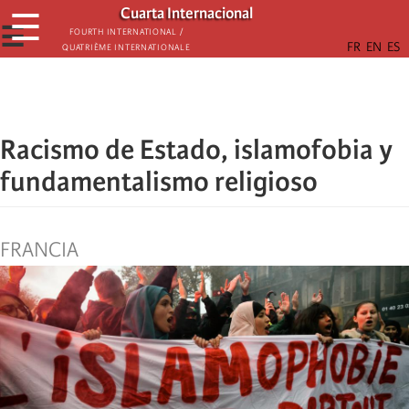
Skip
Cuarta Internacional
☰
to
☰
Fourth International /
Quatrième internationale
main
content
Racismo de Estado, islamofobia y
fundamentalismo religioso
FRANCIA