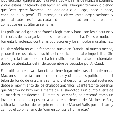
izquierdismo"
gangrenaba
la universidad
y
las filas de France
I
nsoumise,
y que estaba "haciendo estragos" en ella. Blanquer terminó diciendo
que "esta gente favorece una ideología que luego,
poco a poco
,
conduce
a lo peor". El mensaje es claro: estas organizaciones y
personalidades están acusadas de complicidad en los atentados
cometidos en las últimas semanas.
Las políticas del gobierno francés legitiman y banalizan los discursos y
las teorías de las organizaciones de extrema derecha. De este modo, se
fomenta la violencia contra las poblaciones y los símbolos musulmanes.
La islamofobia no es un fenómeno nuevo en Francia, ni mucho menos,
ya que tiene sus raíces en su historia política colonial e imperialista. Sin
embargo, la islamofobia se ha intensificado en los países occidentales
desde los atentados del 11 de septiembre perpetrados por Al Qaeda.
Esta última ofensiva islamófoba tiene lugar mientras el gobierno de
Macron se enfrenta a una serie de retos y dificultades políticas, con el
telón de fondo de una crisis sanitaria y el descontento social sostenido
desde el movimiento de los chalecos amarillos. Es interesante observar
que Macron no hizo inicialmente de la islamofobia un punto fuerte de
su mandato presidencial. Durante su campaña, se presentó como un
joven cosmopolita opositor a la extrema derecha de Marine Le Pen,
criticó la obsesión del ex primer ministro Manuel Valls por el Islam y
calificó el colonialismo de "crimen contra la humanidad".