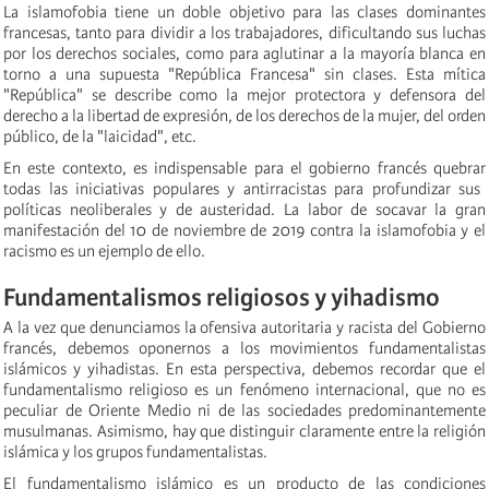
La islamofobia tiene un doble objetivo para las clases dominantes
francesas, tanto para dividir a los trabajadores, dificultando sus luchas
por los derechos sociales, como para aglutinar a la mayoría blanca en
torno a una supuesta "República Francesa" sin clases. Esta mítica
"República" se describe como la mejor protectora y defensora del
derecho a la libertad de expresión, de los derechos de la mujer, del orden
público, de la "laicidad", etc.
En este contexto, es indispensable
para
el gobierno francés
quebrar
todas las iniciativas populares y antirracistas para profundizar sus
políticas neoliberales y de austeridad. La labor de socavar la gran
manifestación del 10 de noviembre de 2019 contra la islamofobia y el
racismo es un ejemplo de ello.
Fundamentalismos religiosos y yihadismo
A la vez que denunciamos la ofensiva autoritaria y racista del Gobierno
francés, debemos oponernos a los movimientos fundamentalistas
islámicos y yihadistas. En esta perspectiva, debemos recordar que el
fundamentalismo religioso es un fenómeno internacional, que no es
peculiar de Oriente Medio ni de las sociedades predominantemente
musulmanas. Asimismo, hay que distinguir claramente entre la religión
islámica y los grupos fundamentalistas.
El fundamentalismo islámico es un producto de las condiciones