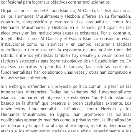
confesional para lograr sus objetivos contrarrevolucionarios.
Organizaciones como el Estado Islámico, Al-Qaeda, las distintas ramas
de los Hermanos Musulmanes y Hezbolá difieren en su formación,
desarrollo, composición y estrategia. Los gradualistas, como los
Hermanos Musulmanes y Hezbolá en el Líbano, participan en las
elecciones y en las instituciones estatales existentes. Por el contrario,
los yihadistas como Al Qaeda y el Estado Islámico consideran estas
instituciones como no islámicas y, en cambio, recurren a tácticas
guerrilleras o terroristas con la esperanza de una posible toma del
Estado. Entre los yihadistas también hay debate y división sobre las
tácticas y estrategias para lograr su objetivo de un Estado islámico. En
diversos contextos y periodos históricos, las distintas corrientes
fundamentalistas han colaborado unas veces y otras han competido e
incluso se han enfrentado.
Sin embargo, defienden un proyecto político común, a pesar de las
importantes diferencias. Todas las variantes del fundamentalismo
islámico comparten el objetivo de establecer "un Estado islámico
basado en la sharia" que preserve el orden capitalista existente. Los
movimientos fundamentalistas islámicos, como Hezbolá y los
Hermanos Musulmanes en Egipto, han promovido las políticas
neoliberales apoyando medidas como la privatización, la liberalización
del mercado y la apertura al capital extranjero, mientras denuncian y
atacan a los movimientos sociales desde abajo, especialmente a los