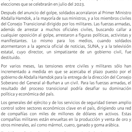
elecciones que se celebrarán en julio del 2023.
Después del anuncio del golpe, soldados acorralaron al Primer Ministro
Abdalla Hamdok, a la mayoría de sus ministros, y a los miembros civiles
del Consejo Transicional dirigido por los militares. Las fuerzas armadas,
además de arrestar a muchos oficiales civiles, buscando callar a
cualquier oposición al golpe, arrestaron a figuras políticas, activistas y
manifestantes. Lo mismo para los medios, cuando soldados
atormentaron a la agencia oficial de noticias, SUNA, y a la televisión
estatal, cuyo director, un simpatizante de un gobierno civil, fue
destituido.
Por varios meses, las tensiones entre civiles y militares sólo han
incrementado a medida en que se acercaba el plazo puesto por el
gobierno de Abdalla Hamdok para la entrega de la dirección del Consejo
Soberano del General al-Burhan a un civil. Para las fuerzas armadas, el
resultado del proceso transicional podría desafiar su dominación
política y económica del país.
Los generales del ejército y de los servicios de seguridad tienen amplio
control sobre sectores económicos clave en el país, dirigiendo una red
de compañías con miles de millones de dólares en activos. Estas
compañías militares están envueltas en la producción y venta de oro y
otros minerales, así como mármol, cuero, ganado y goma arábica.