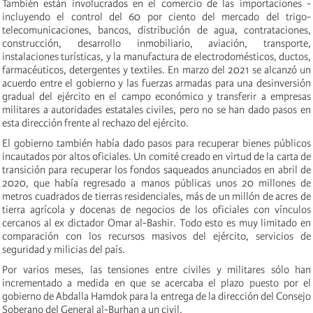
También están involucrados en el comercio de las importaciones -
incluyendo el control del 60 por ciento del mercado del trigo-
telecomunicaciones, bancos, distribución de agua, contrataciones,
construcción, desarrollo inmobiliario, aviación, transporte,
instalaciones turísticas, y la manufactura de electrodomésticos, ductos,
farmacéuticos, detergentes y textiles. En marzo del 2021 se alcanzó un
acuerdo entre el gobierno y las fuerzas armadas para una desinversión
gradual del ejército en el campo económico y transferir a empresas
militares a autoridades estatales civiles, pero no se han dado pasos en
esta dirección frente al rechazo del ejército.
El gobierno también había dado pasos para recuperar bienes públicos
incautados por altos oficiales. Un comité creado en virtud de la carta de
transición para recuperar los fondos saqueados anunciados en abril de
2020, que había regresado a manos públicas unos 20 millones de
metros cuadrados de tierras residenciales, más de un millón de acres de
tierra agrícola y docenas de negocios de los oficiales con vínculos
cercanos al ex dictador Omar al-Bashir. Todo esto es muy limitado en
comparación con los recursos masivos del ejército, servicios de
seguridad y milicias del país.
Por varios meses, las tensiones entre civiles y militares sólo han
incrementado a medida en que se acercaba el plazo puesto por el
gobierno de Abdalla Hamdok para la entrega de la dirección del Consejo
Soberano del General al-Burhan a un civil.