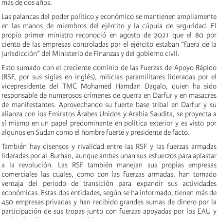
más de dos años.
Las palancas del poder político y económico se mantienen ampliamente
en las manos de miembros del ejército y la cúpula de seguridad. El
propio primer ministro reconoció en agosto de 2021 que el 80 por
ciento de las empresas controladas por el ejército estaban “fuera de la
jurisdicción” del Ministerio de Finanzas y del gobierno civil.
Esto sumado con el creciente dominio de las Fuerzas de Apoyo Rápido
(RSF, por sus siglas en inglés), milicias paramilitares lideradas por el
vicepresidente del TMC Mohamed Hamdan Dagalo, quien ha sido
responsable de numerosos crímenes de guerra en Darfur y en masacres
de manifestantes. Aprovechando su fuerte base tribal en Darfur y su
alianza con los Emiratos Árabes Unidos y Arabia Saudita, se proyecta a
sí mismo en un papel predominante en política exterior y es visto por
algunos en Sudan como el hombre fuerte y presidente de facto.
También hay disensos y rivalidad entre las RSF y las fuerzas armadas
lideradas por al-Burhan, aunque ambas unan sus esfuerzos para aplastar
a la revolución. Las RSF también manejan sus propias empresas
comerciales las cuales, como con las fuerzas armadas, han tomado
ventaja del periodo de transición para expandir sus actividades
económicas. Estas dos entidades, según se ha informado, tienen más de
450 empresas privadas y han recibido grandes sumas de dinero por la
participación de sus tropas junto con fuerzas apoyadas por los EAU y