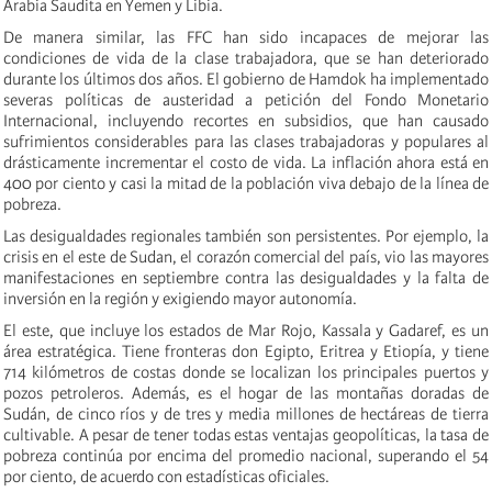
Arabia Saudita en Yemen y Libia.
De manera similar, las FFC han sido incapaces de mejorar las
condiciones de vida de la clase trabajadora, que se han deteriorado
durante los últimos dos años. El gobierno de Hamdok ha implementado
severas políticas de austeridad a petición del Fondo Monetario
Internacional, incluyendo recortes en subsidios, que han causado
sufrimientos considerables para las clases trabajadoras y populares al
drásticamente incrementar el costo de vida. La inflación ahora está en
400 por ciento y casi la mitad de la población viva debajo de la línea de
pobreza.
Las desigualdades regionales también son persistentes. Por ejemplo, la
crisis en el este de Sudan, el corazón comercial del país, vio las mayores
manifestaciones en septiembre contra las desigualdades y la falta de
inversión en la región y exigiendo mayor autonomía.
El este, que incluye los estados de Mar Rojo, Kassala y Gadaref, es un
área estratégica. Tiene fronteras don Egipto, Eritrea y Etiopía, y tiene
714 kilómetros de costas donde se localizan los principales puertos y
pozos petroleros. Además, es el hogar de las montañas doradas de
Sudán, de cinco ríos y de tres y media millones de hectáreas de tierra
cultivable. A pesar de tener todas estas ventajas geopolíticas, la tasa de
pobreza continúa por encima del promedio nacional, superando el 54
por ciento, de acuerdo con estadísticas oficiales.