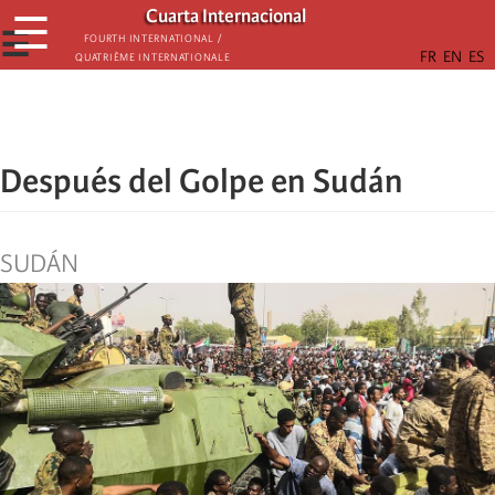
Skip
Cuarta Internacional
☰
to
☰
Fourth International /
Quatrième internationale
main
content
Después del Golpe en Sudán
SUDÁN