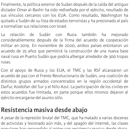
Finalmente, la política exterior de Sudan después de la caída del antiguo
dictador Omar al-Bashir ha sido rediseñada por el ejército, resultado de
sus vínculos cercanos con los EUA. Como resultado, Washington ha
quitado a Sudán de su lista de estados terroristas y ha presionado al país
a normalizar sus relaciones con Israel.
La relación de Sudán con Rusia también ha mejorado
considerablemente después de la firma del acuerdo de cooperación
militar en 2019. En noviembre de 2020, ambos países entintaron un
acuerdo de 25 años que permitirá la construcción de una nueva base
naval rusa en Puerto Sudán que podría albergar alrededor de 300 tropas
rusas.
Con el apoyo de Rusia y los EUA, el TMC y las RSF alcanzaron un
acuerdo de paz con el Frente Revolucionario de Sudán, una coalición de
distintos grupos armados concentrados en la región occidental de
Darfur, Kordofan del Sur y el Nilo Azul. La participación de los civiles en
estos acuerdos fue limitada, en parte porque ellos mismos dejaron al
ejército encargarse del asunto sólo.
Resistencia masiva desde abajo
A pesar de la represión brutal del TMC, que ha matado a varias docenas
de activistas y lesionado aún más, y del apagón del internet, las clases
populares han respondido al golpe con resistencia masiva desde abajo.