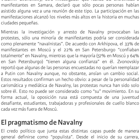
manifestantes en Samara, declaró que sólo pocas personas habían
asistido alguna vez a una reunión de este tipo. La participación en las
manifestaciones alcanzó los niveles más altos en la historia en muchas
ciudades pequeñas.
Mientras la investigación y arresto de Navalny provocaban las
protestes, sólo una minoría de manifestantes podría ser considerada
como plenamente “navalnistas”. De acuerdo con Arkhipova, el 33% de
manifestantes en Moscú y el 22% en San Petersburgo “confiaban
totalmente” en Navalny, mientras que la mayoría (57% en Moscú y 64%
en San Petersburgo) “tienen alguna confianza” en él. Zvonovskiy
reportó que algunas de las personas encuestadas no querían reemplazar
a Putin con Navalny aunque, no obstante, ansían un cambio social.
Estos resultados confirman un hecho obvio: a pesar de la personalidad
carismática y mediática de Navalny, las protestas nunca han sido solo
sobre él. Esto no puede ser considerado como “su” movimiento. En su
forma actual, la oposición rusa está compuesta de una juventud
desafiante, estudiantes, trabajadoras y profesionales de cuello blanco
cada vez más fuera de Moscú.
El pragmatismo de Navalny
El credo político que junta estas distintas capas puede de manera
general definirse como “populista”. Desde el inicio de su carrera,