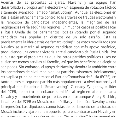
Además de las protestas callejaras, Navalny y su equipo han
desarrollado su propia arma electoral- un esquema de votación táctico
altamente avanzado llamado “smart voting”. Aunque las elecciones en
Rusia están estrechamente controladas a través de fraudes electorales y
la remoción de candidatos independientes, la magnitud de las
negligencias varía según las regiones. En muchos casos es posible sacar
a Rusia Unida de los parlamentos locales votando por el segundo
candidato más popular en distritos de un solo escaño. Esta es
precisamente la idea detrás de “smart voting”: los votos movilizados por
Navalny se sumarán al segundo candidato con más apoyo orgánico,
produciendo una cerrada victoria ante el candidato de Rusia Unida. Por
supuesto que el problema es que los otros partidos políticos rusos no
suelen ser menos serviles al Kremlin, así que los beneficios de elegirlos
son pocos. Sin embargo, el apoyo de Navalny siembra la ambición entre
los operadores de nivel medio de los partidos existentes. Irónicamente,
esto aplica principalmente con el Partido Comunista de Rusia (PCFR), en
tanto que es el segundo partido más popularmente a nivel nacional y el
principal beneficiario del “Smart voting”. Gennady Zyuganov, el líder
del PCFR, demostró su cobarde sumisión al régimen al denunciar a
Navalny y al movimiento de protestas en enero; aunque Valery Rashkin,
la cabeza del PCFR en Moscú, rompió filas y defendió a Navalny contra
la represión. Los diputados comunistas del parlamento de la ciudad de
Moscú incluso viajaron al aeropuerto para encontrarse con Navalny en
su regreso a rusia. La razón es simple: “Smart voting” ha incrementado