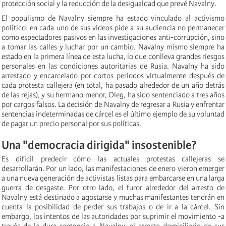
protección social y la reducción de la desigualdad que prevé Navalny.
El populismo de Navalny siempre ha estado vinculado al activismo
político: en cada uno de sus videos pide a su audiencia no permanecer
como espectadores pasivos en las investigaciones anti-corrupción, sino
a tomar las calles y luchar por un cambio. Navalny mismo siempre ha
estado en la primera línea de esta lucha, lo que conlleva grandes riesgos
personales en las condiciones autoritarias de Rusia. Navalny ha sido
arrestado y encarcelado por cortos periodos virtualmente después de
cada protesta callejera (en total, ha pasado alrededor de un año detrás
de las rejas), y su hermano menor, Oleg, ha sido sentenciado a tres años
por cargos falsos. La decisión de Navalny de regresar a Rusia y enfrentar
sentencias indeterminadas de cárcel es el último ejemplo de su voluntad
de pagar un precio personal por sus políticas.
Una "democracia dirigida" insostenible?
Es difícil predecir cómo las actuales protestas callejeras se
desarrollarán. Por un lado, las manifestaciones de enero vieron emerger
a una nueva generación de activistas listas para embarcarse en una larga
guerra de desgaste. Por otro lado, el furor alrededor del arresto de
Navalny está destinado a agostarse y muchas manifestantes tendrán en
cuenta la posibilidad de perder sus trabajos o de ir a la cárcel. Sin
embargo, los intentos de las autoridades por suprimir el movimiento -a
través de la dura sentencia a Navalny, el arresto domiciliario de sus