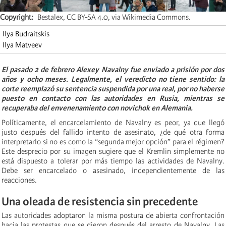
Copyright
Bestalex, CC BY-SA 4.0, via Wikimedia Commons.
Ilya Budraitskis
Ilya Matveev
El pasado 2 de febrero Alexey Navalny fue enviado a prisión por dos
años y ocho meses. Legalmente, el veredicto no tiene sentido: la
corte reemplazó su sentencia suspendida por una real, por no haberse
puesto en contacto con las autoridades en Rusia, mientras se
recuperaba del envenenamiento con novichok en Alemania.
Políticamente, el encarcelamiento de Navalny es peor, ya que llegó
justo después del fallido intento de asesinato, ¿de qué otra forma
interpretarlo si no es como la “segunda mejor opción” para el régimen?
Este desprecio por su imagen sugiere que el Kremlin simplemente no
está dispuesto a tolerar por más tiempo las actividades de Navalny.
Debe ser encarcelado o asesinado, independientemente de las
reacciones.
Una oleada de resistencia sin precedente
Las autoridades adoptaron la misma postura de abierta confrontación
hacia las protestas que se dieron después del arresto de Navalny. Las