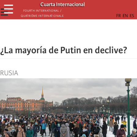
Skip
Cuarta Internacional
☰
to
☰
Fourth International /
Quatrième internationale
main
content
¿La mayoría de Putin en declive?
RUSIA