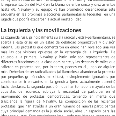
la representación del PCFR en la Duma de entre cinco y diez asientos
hasta 45. Navalny y su equipo ya han prometido desencadenar este
esquema en las próximas elecciones parlamentarias federales, en una
jugada que podría exacerbar la actual inestabilidad.
La izquierda y las movilizaciones
La izquierda rusa, principalmente su ala radical y extra-parlamentaria, se
acerca a esta crisis en un estad de debilidad organizativa y división
interna. Las protestas que comenzaron en enero han revelado una vez
más las dos visiones opuestas en la estrategia de la izquierda. De
acuerdo a la primera, Navalny y Putin solo son representantes de
diferentes fracciones de la clase dominante, y las decenas de miles que
salieron en protesta son, por lo tanto, peones en el juego de alguien
más. Deberían de ser radicalizados (al llamarlos a abandonar la protesta
por pequeños grupúsculos marxistas), o simplemente ignorarlos por
considerarlos irrelevantes en la genuina (pero actualmente ausente)
lucha de clases. La segunda posición, que han tomado la mayoría de las
activistas de izquierda, subraya la necesidad de participar en el
movimiento de protestas democráticas, teniendo en mente que
trasciende la figura de Navalny. La composición de las recientes
protestas, que han atraído a un gran número de nuevas participantes
cuya principal demanda es la justicia social, abre un espacio para las
ideas socialistas. Este movimiento impulsado por jóvenes, centrado en