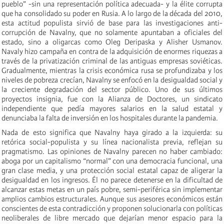
pueblo” -sin una representación política adecuada- y la élite corrupta
que ha consolidado su poder en Rusia. A lo largo de la década del 2010,
esta actitud populista sirvió de base para las investigaciones anti-
corrupción de Navalny, que no solamente apuntaban a oficiales del
estado, sino a oligarcas como Oleg Deripaska y Alisher Usmanov.
Navaly hizo campaña en contra de la adquisición de enormes riquezas a
través de la privatización criminal de las antiguas empresas soviéticas.
Gradualmente, mientras la crisis económica rusa se profundizaba y los
niveles de pobreza crecían, Navalny se enfocó en la desigualdad social y
la creciente degradación del sector público. Uno de sus últimos
proyectos insignia, fue con la Alianza de Doctores, un sindicato
independiente que pedía mayores salarios en la salud estatal y
denunciaba la falta de inversión en los hospitales durante la pandemia.
Nada de esto significa que Navalny haya girado a la izquierda: su
retórica social-populista y su línea nacionalista previa, reflejan su
pragmatismo. Las opiniones de Navalny parecen no haber cambiado:
aboga por un capitalismo “normal” con una democracia funcional, una
gran clase media, y una protección social estatal capaz de aligerar la
desigualdad en los ingresos. Él no parece detenerse en la dificultad de
alcanzar estas metas en un país pobre, semi-periférica sin implementar
amplios cambios estructurales. Aunque sus asesores económicos están
conscientes de esta contradicción y proponen solucionarla con políticas
neoliberales de libre mercado que dejarían menor espacio para la