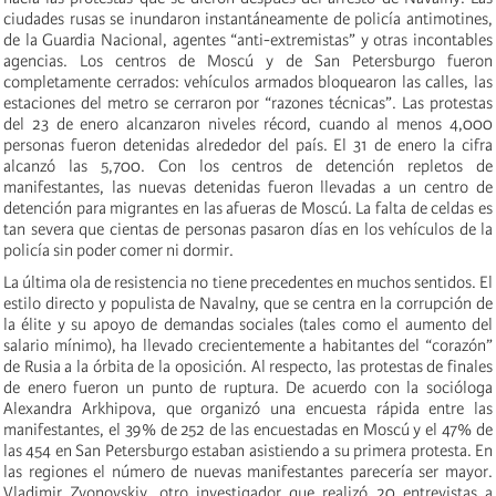
ciudades rusas se inundaron instantáneamente de policía antimotines,
de la Guardia Nacional, agentes “anti-extremistas” y otras incontables
agencias. Los centros de Moscú y de San Petersburgo fueron
completamente cerrados: vehículos armados bloquearon las calles, las
estaciones del metro se cerraron por “razones técnicas”. Las protestas
del 23 de enero alcanzaron niveles récord, cuando al menos 4,000
personas fueron detenidas alrededor del país. El 31 de enero la cifra
alcanzó las 5,700. Con los centros de detención repletos de
manifestantes, las nuevas detenidas fueron llevadas a un centro de
detención para migrantes en las afueras de Moscú. La falta de celdas es
tan severa que cientas de personas pasaron días en los vehículos de la
policía sin poder comer ni dormir.
La última ola de resistencia no tiene precedentes en muchos sentidos. El
estilo directo y populista de Navalny, que se centra en la corrupción de
la élite y su apoyo de demandas sociales (tales como el aumento del
salario mínimo), ha llevado crecientemente a habitantes del “corazón”
de Rusia a la órbita de la oposición. Al respecto, las protestas de finales
de enero fueron un punto de ruptura. De acuerdo con la socióloga
Alexandra Arkhipova, que organizó una encuesta rápida entre las
manifestantes, el 39% de 252 de las encuestadas en Moscú y el 47% de
las 454 en San Petersburgo estaban asistiendo a su primera protesta. En
las regiones el número de nuevas manifestantes parecería ser mayor.
Vladimir Zvonovskiy, otro investigador que realizó 20 entrevistas a