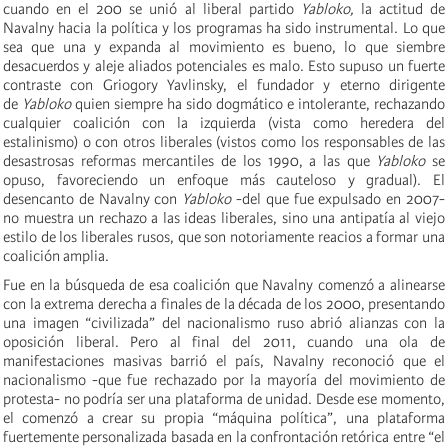
cuando en el 200 se unió al liberal partido
Yabloko,
la actitud de
Navalny hacia la política y los programas ha sido instrumental. Lo que
sea que una y expanda al movimiento es bueno, lo que siembre
desacuerdos y aleje aliados potenciales es malo. Esto supuso un fuerte
contraste con Griogory Yavlinsky, el fundador y eterno dirigente
de
Yabloko
quien siempre ha sido dogmático e intolerante, rechazando
cualquier coalición con la izquierda (vista como heredera del
estalinismo) o con otros liberales (vistos como los responsables de las
desastrosas reformas mercantiles de los 1990, a las que
Yabloko
se
opuso, favoreciendo un enfoque más cauteloso y gradual). El
desencanto de Navalny con
Yabloko
-del que fue expulsado en 2007-
no muestra un rechazo a las ideas liberales, sino una antipatía al viejo
estilo de los liberales rusos, que son notoriamente reacios a formar una
coalición amplia.
Fue en la búsqueda de esa coalición que Navalny comenzó a alinearse
con la extrema derecha a finales de la década de los 2000, presentando
una imagen “civilizada” del nacionalismo ruso abrió alianzas con la
oposición liberal. Pero al final del 2011, cuando una ola de
manifestaciones masivas barrió el país, Navalny reconoció que el
nacionalismo -que fue rechazado por la mayoría del movimiento de
protesta- no podría ser una plataforma de unidad. Desde ese momento,
el comenzó a crear su propia “máquina política”, una plataforma
fuertemente personalizada basada en la confrontación retórica entre “el