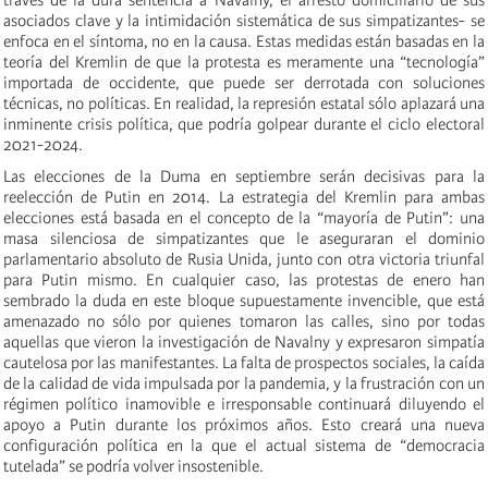
asociados clave y la intimidación sistemática de sus simpatizantes- se
enfoca en el síntoma, no en la causa. Estas medidas están basadas en la
teoría del Kremlin de que la protesta es meramente una “tecnología”
importada de occidente, que puede ser derrotada con soluciones
técnicas, no políticas. En realidad, la represión estatal sólo aplazará una
inminente crisis política, que podría golpear durante el ciclo electoral
2021-2024.
Las elecciones de la Duma en septiembre serán decisivas para la
reelección de Putin en 2014. La estrategia del Kremlin para ambas
elecciones está basada en el concepto de la “mayoría de Putin”: una
masa silenciosa de simpatizantes que le aseguraran el dominio
parlamentario absoluto de Rusia Unida, junto con otra victoria triunfal
para Putin mismo. En cualquier caso, las protestas de enero han
sembrado la duda en este bloque supuestamente invencible, que está
amenazado no sólo por quienes tomaron las calles, sino por todas
aquellas que vieron la investigación de Navalny y expresaron simpatía
cautelosa por las manifestantes. La falta de prospectos sociales, la caída
de la calidad de vida impulsada por la pandemia, y la frustración con un
régimen político inamovible e irresponsable continuará diluyendo el
apoyo a Putin durante los próximos años. Esto creará una nueva
configuración política en la que el actual sistema de “democracia
tutelada” se podría volver insostenible.